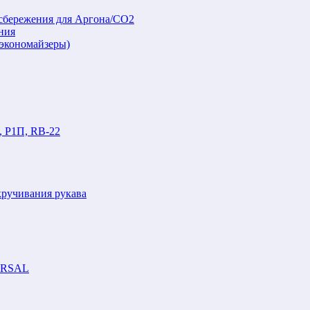
осбережения для Аргона/СО2
ния
(экономайзеры)
, Р1П, RB-22
кручивания рукава
VERSAL