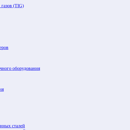
газов (TIG)
еров
очного оборудования
ия
анных сталей