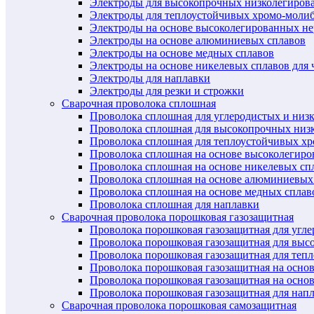
Электроды для высокопрочных низколегиров
Электроды для теплоустойчивых хромо-моли
Электроды на основе высоколегированных н
Электроды на основе алюминиевых сплавов
Электроды на основе медных сплавов
Электроды на основе никелевых сплавов для 
Электроды для наплавки
Электроды для резки и строжки
Сварочная проволока сплошная
Проволока сплошная для углеродистых и низ
Проволока сплошная для высокопрочных низ
Проволока сплошная для теплоустойчивых х
Проволока сплошная на основе высоколегир
Проволока сплошная на основе никелевых спл
Проволока сплошная на основе алюминиевых
Проволока сплошная на основе медных сплав
Проволока сплошная для наплавки
Сварочная проволока порошковая газозащитная
Проволока порошковая газозащитная для угл
Проволока порошковая газозащитная для выс
Проволока порошковая газозащитная для теп
Проволока порошковая газозащитная на осно
Проволока порошковая газозащитная на основ
Проволока порошковая газозащитная для нап
Сварочная проволока порошковая самозащитная