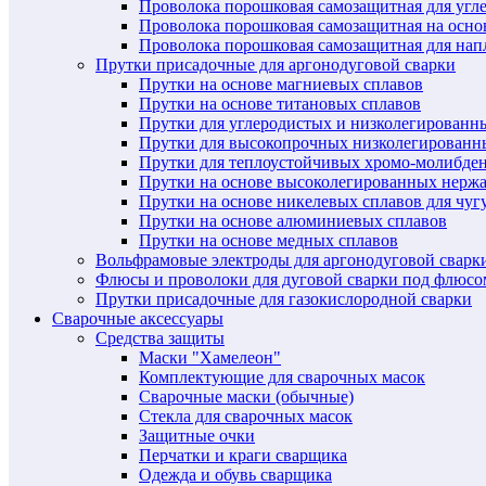
Проволока порошковая самозащитная для угл
Проволока порошковая самозащитная на осн
Проволока порошковая самозащитная для нап
Прутки присадочные для аргонодуговой сварки
Прутки на основе магниевых сплавов
Прутки на основе титановых сплавов
Прутки для углеродистых и низколегированн
Прутки для высокопрочных низколегированн
Прутки для теплоустойчивых хромо-молибде
Прутки на основе высоколегированных нерж
Прутки на основе никелевых сплавов для чуг
Прутки на основе алюминиевых сплавов
Прутки на основе медных сплавов
Вольфрамовые электроды для аргонодуговой сварк
Флюсы и проволоки для дуговой сварки под флюсо
Прутки присадочные для газокислородной сварки
Сварочные аксессуары
Средства защиты
Маски "Хамелеон"
Комплектующие для сварочных масок
Сварочные маски (обычные)
Стекла для сварочных масок
Защитные очки
Перчатки и краги сварщика
Одежда и обувь сварщика