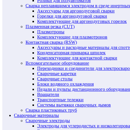
Ролики для полуавтоматов
Сварка неплавящимся электродом в среде инертных 
Аксессуары для аргонодуговой сварки
Горелки для аргонодуговой сварки
Комплектующие для аргонодуговых горелок
Плазменная резка (CUT)
Плазмотроны
Комплектующие для плазмотронов
Контактная сварка (RSW)
Аксессуары и расходные материалы для спотт
Конденсаторная приварка шпилек
Комплектующие для контактной сварки
Вспомогательное оборудование
Переходники и соединители для электросвар
Сварочные каретки
Сварочные столы
Блоки водяного охлаждения
Педали и пульты дистанционного оборудован
Вращатели
Транспортные тележки
Системы вытяжки сварочных дымов
Сварка пластиковых труб
Сварочные материалы
Сварочные электроды
Электроды для углеродистых и низколегиров