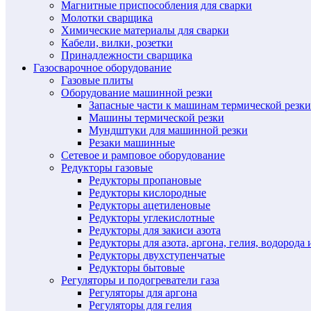
Магнитные приспособления для сварки
Молотки сварщика
Химические материалы для сварки
Кабели, вилки, розетки
Принадлежности сварщика
Газосварочное оборудование
Газовые плиты
Оборудование машинной резки
Запасные части к машинам термической резки
Машины термической резки
Мундштуки для машинной резки
Резаки машинные
Сетевое и рамповое оборудование
Редукторы газовые
Редукторы пропановые
Редукторы кислородные
Редукторы ацетиленовые
Редукторы углекислотные
Редукторы для закиси азота
Редукторы для азота, аргона, гелия, водорода 
Редукторы двухступенчатые
Редукторы бытовые
Регуляторы и подогреватели газа
Регуляторы для аргона
Регуляторы для гелия