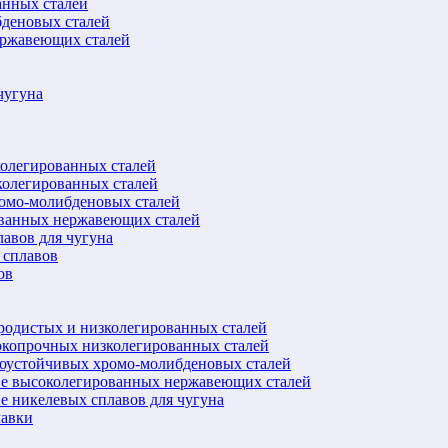
анных сталей
бденовых сталей
ержавеющих сталей
чугуна
колегированных сталей
колегированных сталей
ромо-молибденовых сталей
ованных нержавеющих сталей
авов для чугуна
 сплавов
ов
еродистых и низколегированных сталей
окопрочных низколегированных сталей
лоустойчивых хромо-молибденовых сталей
ве высоколегированных нержавеющих сталей
е никелевых сплавов для чугуна
лавки