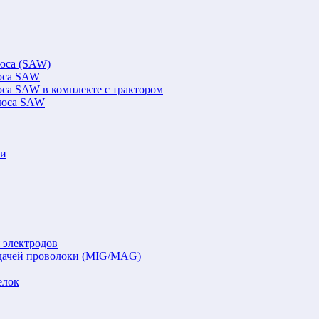
люса (SAW)
люса SAW
юса SAW в комплекте с трактором
флюса SAW
ки
 электродов
подачей проволоки (MIG/MAG)
елок