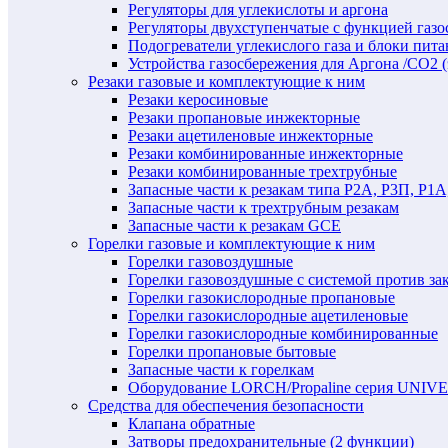
Регуляторы для углекислоты и аргона
Регуляторы двухступенчатые c функцией газ
Подогреватели углекислого газа и блоки пита
Устройства газосбережения для Аргона /СО2 
Резаки газовые и комплектующие к ним
Резаки керосиновые
Резаки пропановые инжекторные
Резаки ацетиленовые инжекторные
Резаки комбинированные инжекторные
Резаки комбинированные трехтрубные
Запасные части к резакам типа Р2А, Р3П, Р1А
Запасные части к трехтрубным резакам
Запасные части к резакам GCE
Горелки газовые и комплектующие к ним
Горелки газовоздушные
Горелки газовоздушные с системой против за
Горелки газокислородные пропановые
Горелки газокислородные ацетиленовые
Горелки газокислородные комбинированные
Горелки пропановые бытовые
Запасные части к горелкам
Оборудование LORCH/Propaline серия UNI
Средства для обеспечения безопасности
Клапана обратные
Затворы предохранительные (2 функции)