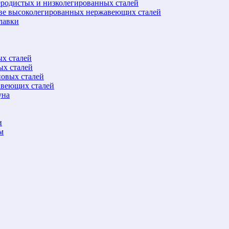
еродистых и низколегированных сталей
ове высоколегированных нержавеющих сталей
лавки
ых сталей
ых сталей
новых сталей
авеющих сталей
уна
и
м