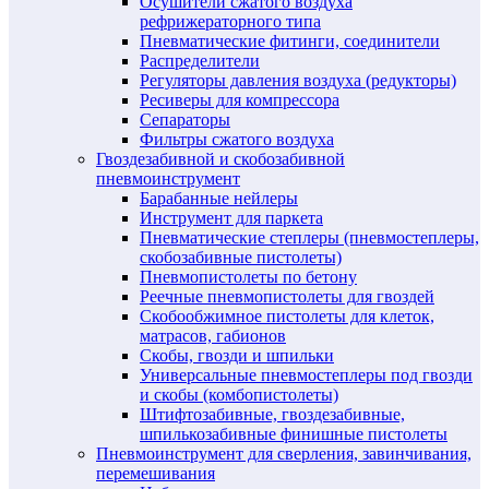
Осушители сжатого воздуха
рефрижераторного типа
Пневматические фитинги, соединители
Распределители
Регуляторы давления воздуха (редукторы)
Ресиверы для компрессора
Сепараторы
Фильтры сжатого воздуха
Гвоздезабивной и скобозабивной
пневмоинструмент
Барабанные нейлеры
Инструмент для паркета
Пневматические степлеры (пневмостеплеры,
скобозабивные пистолеты)
Пневмопистолеты по бетону
Реечные пневмопистолеты для гвоздей
Скобообжимное пистолеты для клеток,
матрасов, габионов
Скобы, гвозди и шпильки
Универсальные пневмостеплеры под гвозди
и скобы (комбопистолеты)
Штифтозабивные, гвоздезабивные,
шпилькозабивные финишные пистолеты
Пневмоинструмент для сверления, завинчивания,
перемешивания