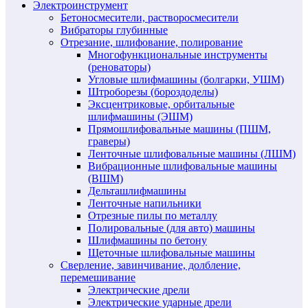
Электроинструмент
Бетоносмесители, растворосмесители
Вибраторы глубинные
Отрезание, шлифование, полирование
Многофункциональные инструменты
(реноваторы)
Угловые шлифмашины (болгарки, УШМ)
Штроборезы (бороздоделы)
Эксцентриковые, орбитальные
шлифмашины (ЭШМ)
Прямошлифовальные машины (ПШМ,
граверы)
Ленточные шлифовальные машины (ЛШМ)
Вибрационные шлифовальные машины
(ВШМ)
Дельташлифмашины
Ленточные напильники
Отрезные пилы по металлу
Полировальные (для авто) машины
Шлифмашины по бетону
Щеточные шлифовальные машины
Сверление, завинчивание, долбление,
перемешивание
Электрические дрели
Электрические ударные дрели