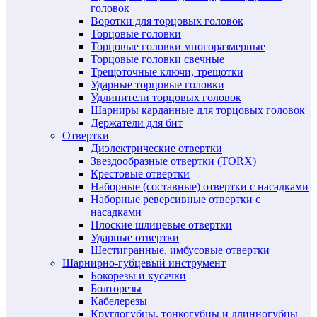
головок
Воротки для торцовых головок
Торцовые головки
Торцовые головки многоразмерные
Торцовые головки свечные
Трещоточные ключи, трещотки
Ударные торцовые головки
Удлинители торцовых головок
Шарниры карданные для торцовых головок
Держатели для бит
Отвертки
Диэлектрические отвертки
Звездообразные отвертки (TORX)
Крестовые отвертки
Наборные (составные) отвертки с насадками
Наборные реверсивные отвертки с
насадками
Плоские шлицевые отвертки
Ударные отвертки
Шестигранные, имбусовые отвертки
Шарнирно-губцевый инструмент
Бокорезы и кусачки
Болторезы
Кабелерезы
Круглогубцы, тонкогубцы и длинногубцы