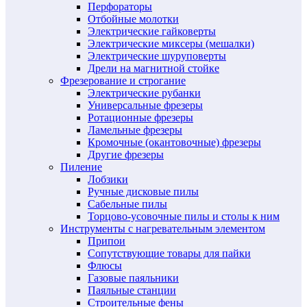
Перфораторы
Отбойные молотки
Электрические гайковерты
Электрические миксеры (мешалки)
Электрические шуруповерты
Дрели на магнитной стойке
Фрезерование и строгание
Электрические рубанки
Универсальные фрезеры
Ротационные фрезеры
Ламельные фрезеры
Кромочные (окантовочные) фрезеры
Другие фрезеры
Пиление
Лобзики
Ручные дисковые пилы
Сабельные пилы
Торцово-усовочные пилы и столы к ним
Инструменты с нагревательным элементом
Припои
Сопутствующие товары для пайки
Флюсы
Газовые паяльники
Паяльные станции
Строительные фены