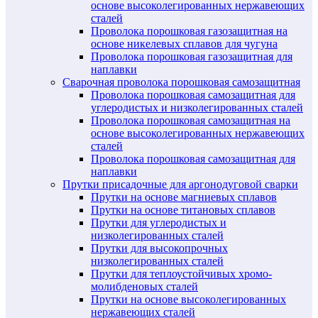
основе высоколегированных нержавеющих
сталей
Проволока порошковая газозащитная на
основе никелевых сплавов для чугуна
Проволока порошковая газозащитная для
наплавки
Сварочная проволока порошковая самозащитная
Проволока порошковая самозащитная для
углеродистых и низколегированных сталей
Проволока порошковая самозащитная на
основе высоколегированных нержавеющих
сталей
Проволока порошковая самозащитная для
наплавки
Прутки присадочные для аргонодуговой сварки
Прутки на основе магниевых сплавов
Прутки на основе титановых сплавов
Прутки для углеродистых и
низколегированных сталей
Прутки для высокопрочных
низколегированных сталей
Прутки для теплоустойчивых хромо-
молибденовых сталей
Прутки на основе высоколегированных
нержавеющих сталей