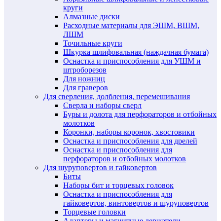
круги
Алмазные диски
Расходные материалы для ЭШМ, ВШМ,
ЛШМ
Точильные круги
Шкурка шлифовальная (наждачная бумага)
Оснастка и приспособления для УШМ и
штроборезов
Для ножниц
Для граверов
Для сверления, долбления, перемешивания
Сверла и наборы сверл
Буры и долота для перфораторов и отбойных
молотков
Коронки, наборы коронок, хвостовики
Оснастка и приспособления для дрелей
Оснастка и приспособления для
перфораторов и отбойных молотков
Для шуруповертов и гайковертов
Биты
Наборы бит и торцевых головок
Оснастка и приспособления для
гайковертов, винтовертов и шуруповертов
Торцевые головки
Адаптеры и магнитные держатели