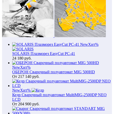
New
Хит
%
SOLARIS Плазморез EasyCut PC-41
24 180
руб.
New
Хит
%
ОБЕРОН Сварочный полуавтомат MIG 500HD
От
217 140
руб.
New
Хит
%
Кедр Сварочный полуавтомат MultiMIG-2500DP NEO
LCD
От
204 900
руб.