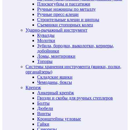
Плоскогубцы и пассатижи
Ручные ножницы по металлу
Ручные пресс-клещи
Строительные клещи и щипцы
Съемники стопорных колец
Ударно-рычажный инструмент
Кувалды
Молотки
Зубила, бородки, выколотки, кернеры,
добойники
Ломы, монтировки
Топоры
Системы хранения инструмента (ящики, полки,
органайзеры)
Складские ящики
Чемоданы, боксы
Крепеж
Анкерный крепёж
Гвозди и скобы для ручных степлеров
Болты
Дюбели
Винты
Кронштейны угловые
Гайки
Саморезы