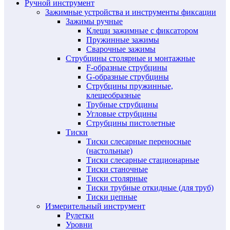
Ручной инструмент
Зажимные устройства и инструменты фиксации
Зажимы ручные
Клещи зажимные с фиксатором
Пружинные зажимы
Сварочные зажимы
Струбцины столярные и монтажные
F-образные струбцины
G-образные струбцины
Струбцины пружинные,
клещеобразные
Трубные струбцины
Угловые струбцины
Струбцины пистолетные
Тиски
Тиски слесарные переносные
(настольные)
Тиски слесарные стационарные
Тиски станочные
Тиски столярные
Тиски трубные откидные (для труб)
Тиски цепные
Измерительный инструмент
Рулетки
Уровни