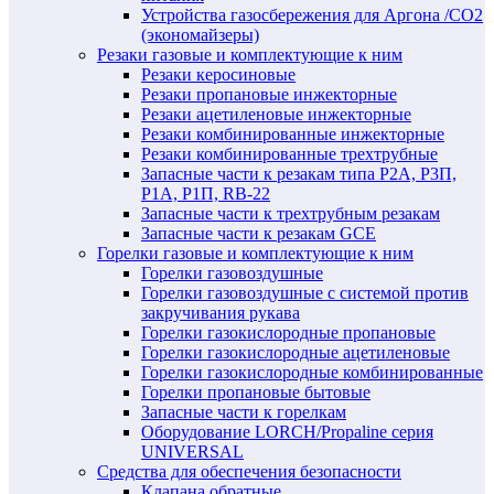
Устройства газосбережения для Аргона /СО2
(экономайзеры)
Резаки газовые и комплектующие к ним
Резаки керосиновые
Резаки пропановые инжекторные
Резаки ацетиленовые инжекторные
Резаки комбинированные инжекторные
Резаки комбинированные трехтрубные
Запасные части к резакам типа Р2А, Р3П,
Р1А, Р1П, RB-22
Запасные части к трехтрубным резакам
Запасные части к резакам GCE
Горелки газовые и комплектующие к ним
Горелки газовоздушные
Горелки газовоздушные с системой против
закручивания рукава
Горелки газокислородные пропановые
Горелки газокислородные ацетиленовые
Горелки газокислородные комбинированные
Горелки пропановые бытовые
Запасные части к горелкам
Оборудование LORCH/Propaline серия
UNIVERSAL
Средства для обеспечения безопасности
Клапана обратные