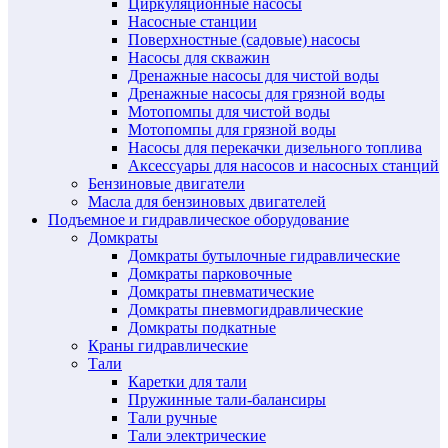
Циркуляционные насосы
Насосные станции
Поверхностные (садовые) насосы
Насосы для скважин
Дренажные насосы для чистой воды
Дренажные насосы для грязной воды
Мотопомпы для чистой воды
Мотопомпы для грязной воды
Насосы для перекачки дизельного топлива
Аксессуары для насосов и насосных станций
Бензиновые двигатели
Масла для бензиновых двигателей
Подъемное и гидравлическое оборудование
Домкраты
Домкраты бутылочные гидравлические
Домкраты парковочные
Домкраты пневматические
Домкраты пневмогидравлические
Домкраты подкатные
Краны гидравлические
Тали
Каретки для тали
Пружинные тали-балансиры
Тали ручные
Тали электрические