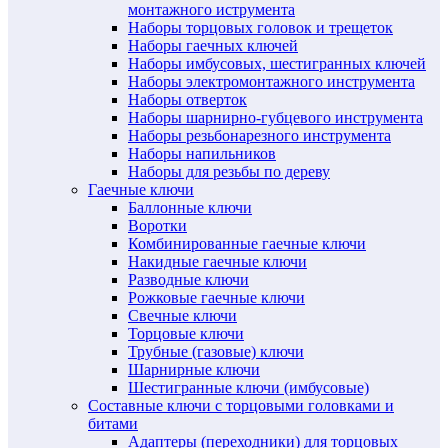
монтажного иструмента
Наборы торцовых головок и трещеток
Наборы гаечных ключей
Наборы имбусовых, шестигранных ключей
Наборы электромонтажного инструмента
Наборы отверток
Наборы шарнирно-губцевого инструмента
Наборы резьбонарезного инструмента
Наборы напильников
Наборы для резьбы по дереву
Гаечные ключи
Баллонные ключи
Воротки
Комбинированные гаечные ключи
Накидные гаечные ключи
Разводные ключи
Рожковые гаечные ключи
Свечные ключи
Торцовые ключи
Трубные (газовые) ключи
Шарнирные ключи
Шестигранные ключи (имбусовые)
Составные ключи с торцовыми головками и
битами
Адаптеры (переходники) для торцовых