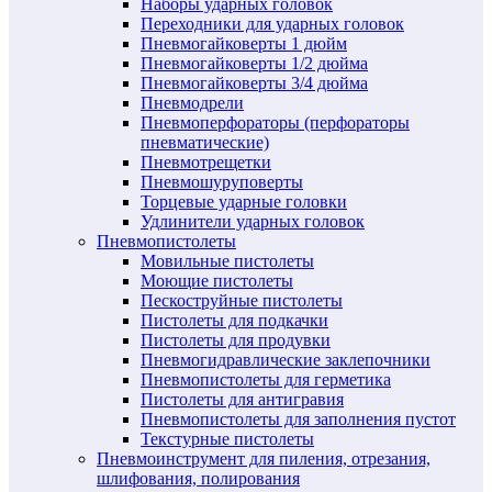
Наборы ударных головок
Переходники для ударных головок
Пневмогайковерты 1 дюйм
Пневмогайковерты 1/2 дюйма
Пневмогайковерты 3/4 дюйма
Пневмодрели
Пневмоперфораторы (перфораторы
пневматические)
Пневмотрещетки
Пневмошуруповерты
Торцевые ударные головки
Удлинители ударных головок
Пневмопистолеты
Мовильные пистолеты
Моющие пистолеты
Пескоструйные пистолеты
Пистолеты для подкачки
Пистолеты для продувки
Пневмогидравлические заклепочники
Пневмопистолеты для герметика
Пистолеты для антигравия
Пневмопистолеты для заполнения пустот
Текстурные пистолеты
Пневмоинструмент для пиления, отрезания,
шлифования, полирования