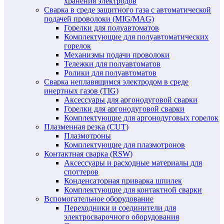
хранения электродов
Сварка в среде защитного газа с автоматической
подачей проволоки (MIG/MAG)
Горелки для полуавтоматов
Комплектующие для полуавтоматических
горелок
Механизмы подачи проволоки
Тележки для полуавтоматов
Ролики для полуавтоматов
Сварка неплавящимся электродом в среде
инертных газов (TIG)
Аксессуары для аргонодуговой сварки
Горелки для аргонодуговой сварки
Комплектующие для аргонодуговых горелок
Плазменная резка (CUT)
Плазмотроны
Комплектующие для плазмотронов
Контактная сварка (RSW)
Аксессуары и расходные материалы для
споттеров
Конденсаторная приварка шпилек
Комплектующие для контактной сварки
Вспомогательное оборудование
Переходники и соединители для
электросварочного оборудования