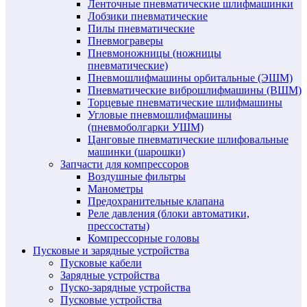
Ленточные пневматические шлифмашинки
Лобзики пневматические
Пилы пневматические
Пневмограверы
Пневмоножницы (ножницы
пневматические)
Пневмошлифмашины орбитальные (ЭШМ)
Пневматические виброшлифмашины (ВШМ)
Торцевые пневматические шлифмашины
Угловые пневмошлифмашины
(пневмоболгарки УШМ)
Цанговые пневматические шлифовальные
машинки (шарошки)
Запчасти для компрессоров
Воздушные фильтры
Манометры
Предохранительные клапана
Реле давления (блоки автоматики,
прессостаты)
Компрессорные головы
Пусковые и зарядные устройства
Пусковые кабели
Зарядные устройства
Пуско-зарядные устройства
Пусковые устройства