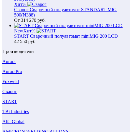
Хит
%
Сварог Сварочный полуавтомат STANDART MIG
500(N388)
От
314 270
руб.
New
Хит
%
START Сварочный полуавтомат miniMIG 200 LCD
42 550
руб.
Производители
Aurora
AuroraPro
Foxweld
Сварог
START
TBi Industries
Alfa Global
AMICRON WELDING ALLOYS