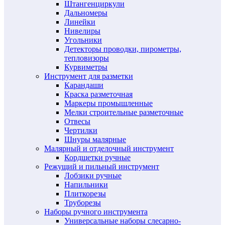
Штангенциркули
Дальномеры
Линейки
Нивелиры
Угольники
Детекторы проводки, пирометры,
тепловизоры
Курвиметры
Инструмент для разметки
Карандаши
Краска разметочная
Маркеры промышленные
Мелки строительные разметочные
Отвесы
Чертилки
Шнуры малярные
Малярный и отделочный инструмент
Кордщетки ручные
Режущий и пильный инструмент
Лобзики ручные
Напильники
Плиткорезы
Труборезы
Наборы ручного инструмента
Универсальные наборы слесарно-