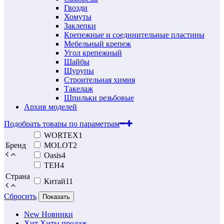
Гвозди
Хомуты
Заклепки
Крепежные и соединительные пластины
Мебельный крепеж
Угол крепежный
Шайбы
Шурупы
Строительная химия
Такелаж
Шпильки резьбовые
Архив моделей
Подобрать товары по параметрам
WORTEX
1
Бренд
MOLOT
2
Oasis
4
TEH
4
Страна
Китай
11
Сбросить
Показать
New
Новинки
Хит
Хиты продаж