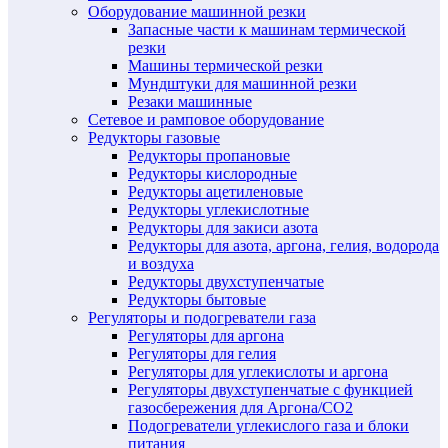
Оборудование машинной резки
Запасные части к машинам термической
резки
Машины термической резки
Мундштуки для машинной резки
Резаки машинные
Сетевое и рамповое оборудование
Редукторы газовые
Редукторы пропановые
Редукторы кислородные
Редукторы ацетиленовые
Редукторы углекислотные
Редукторы для закиси азота
Редукторы для азота, аргона, гелия, водорода
и воздуха
Редукторы двухступенчатые
Редукторы бытовые
Регуляторы и подогреватели газа
Регуляторы для аргона
Регуляторы для гелия
Регуляторы для углекислоты и аргона
Регуляторы двухступенчатые c функцией
газосбережения для Аргона/СО2
Подогреватели углекислого газа и блоки
питания