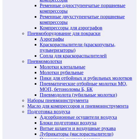
Ременные одноступенчатые поршневые
компрессоры
Ременные двухступенчатые поршневые
компрессоры
Компрессоры для аэрографов
Пневмоборудование для покраски
Аэрографы
Краскораспылители (краскопульты,
пульверизаторы)
Сопла для краскораспылителей
Пневмомолотки
Молотки клепальные
Молотки рубильные
Пики для отбойных и рубильных молотков
Пневматические отбойные молотки МО,
МОП, бетоноломы Б, БК
Пневмодолота (зубильные молотки)
Наборы пневмоинструмента
Масло для компрессоров и пневмоинструмента
Подготовка воздуха
Адсорбционные осушители воздуха
Блоки подготовки воздуха
Витые шланги и воздушные рукава
Лубрикаторы (маслораспылители)