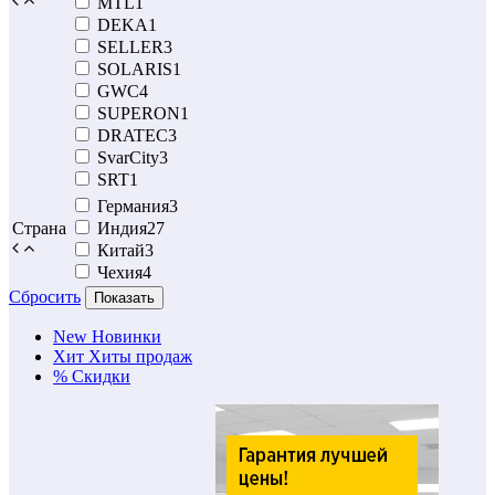
MTL
1
DEKA
1
SELLER
3
SOLARIS
1
GWC
4
SUPERON
1
DRATEC
3
SvarCity
3
SRT
1
Германия
3
Страна
Индия
27
Китай
3
Чехия
4
Сбросить
Показать
New
Новинки
Хит
Хиты продаж
%
Скидки