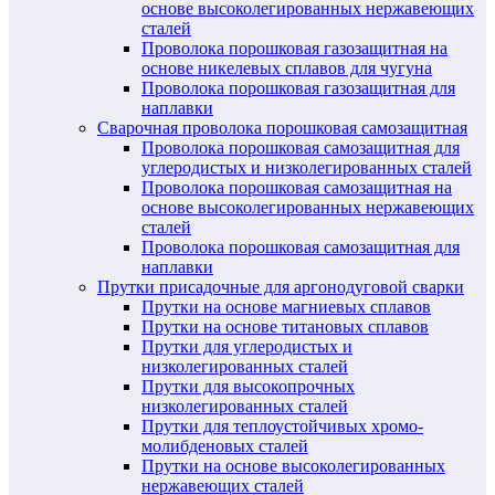
основе высоколегированных нержавеющих
сталей
Проволока порошковая газозащитная на
основе никелевых сплавов для чугуна
Проволока порошковая газозащитная для
наплавки
Сварочная проволока порошковая самозащитная
Проволока порошковая самозащитная для
углеродистых и низколегированных сталей
Проволока порошковая самозащитная на
основе высоколегированных нержавеющих
сталей
Проволока порошковая самозащитная для
наплавки
Прутки присадочные для аргонодуговой сварки
Прутки на основе магниевых сплавов
Прутки на основе титановых сплавов
Прутки для углеродистых и
низколегированных сталей
Прутки для высокопрочных
низколегированных сталей
Прутки для теплоустойчивых хромо-
молибденовых сталей
Прутки на основе высоколегированных
нержавеющих сталей