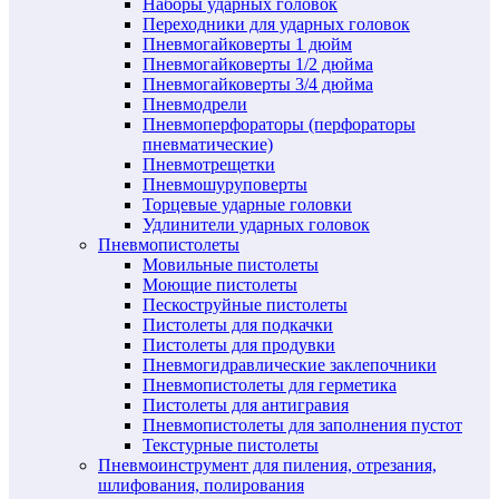
Наборы ударных головок
Переходники для ударных головок
Пневмогайковерты 1 дюйм
Пневмогайковерты 1/2 дюйма
Пневмогайковерты 3/4 дюйма
Пневмодрели
Пневмоперфораторы (перфораторы
пневматические)
Пневмотрещетки
Пневмошуруповерты
Торцевые ударные головки
Удлинители ударных головок
Пневмопистолеты
Мовильные пистолеты
Моющие пистолеты
Пескоструйные пистолеты
Пистолеты для подкачки
Пистолеты для продувки
Пневмогидравлические заклепочники
Пневмопистолеты для герметика
Пистолеты для антигравия
Пневмопистолеты для заполнения пустот
Текстурные пистолеты
Пневмоинструмент для пиления, отрезания,
шлифования, полирования