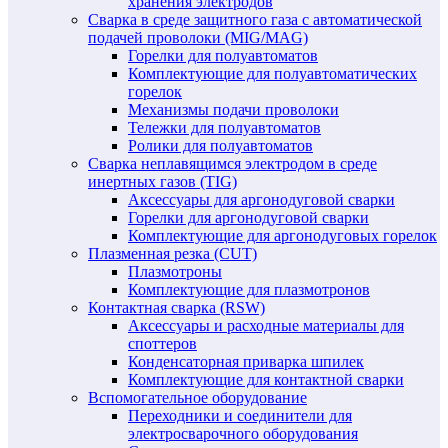
хранения электродов
Сварка в среде защитного газа с автоматической
подачей проволоки (MIG/MAG)
Горелки для полуавтоматов
Комплектующие для полуавтоматических
горелок
Механизмы подачи проволоки
Тележки для полуавтоматов
Ролики для полуавтоматов
Сварка неплавящимся электродом в среде
инертных газов (TIG)
Аксессуары для аргонодуговой сварки
Горелки для аргонодуговой сварки
Комплектующие для аргонодуговых горелок
Плазменная резка (CUT)
Плазмотроны
Комплектующие для плазмотронов
Контактная сварка (RSW)
Аксессуары и расходные материалы для
споттеров
Конденсаторная приварка шпилек
Комплектующие для контактной сварки
Вспомогательное оборудование
Переходники и соединители для
электросварочного оборудования