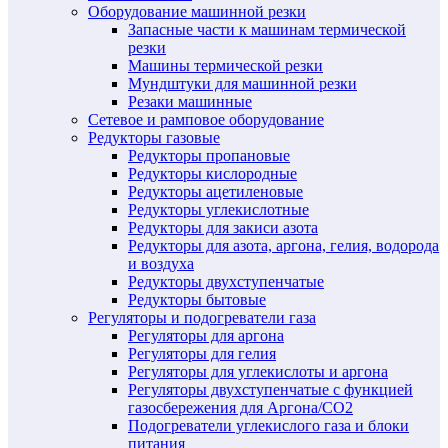
Оборудование машинной резки
Запасные части к машинам термической
резки
Машины термической резки
Мундштуки для машинной резки
Резаки машинные
Сетевое и рамповое оборудование
Редукторы газовые
Редукторы пропановые
Редукторы кислородные
Редукторы ацетиленовые
Редукторы углекислотные
Редукторы для закиси азота
Редукторы для азота, аргона, гелия, водорода
и воздуха
Редукторы двухступенчатые
Редукторы бытовые
Регуляторы и подогреватели газа
Регуляторы для аргона
Регуляторы для гелия
Регуляторы для углекислоты и аргона
Регуляторы двухступенчатые c функцией
газосбережения для Аргона/СО2
Подогреватели углекислого газа и блоки
питания