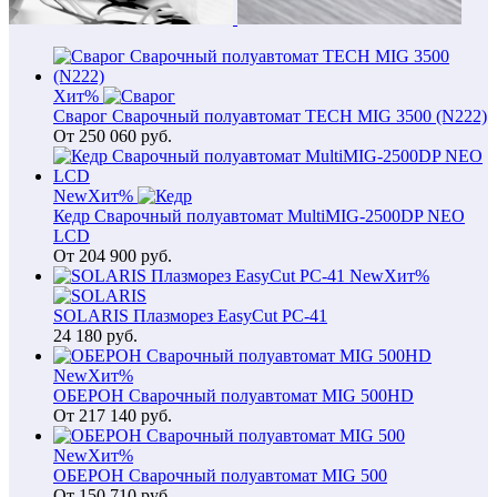
Хит
%
Сварог Сварочный полуавтомат TECH MIG 3500 (N222)
От
250 060
руб.
New
Хит
%
Кедр Сварочный полуавтомат MultiMIG-2500DP NEO
LCD
От
204 900
руб.
New
Хит
%
SOLARIS Плазморез EasyCut PC-41
24 180
руб.
New
Хит
%
ОБЕРОН Сварочный полуавтомат MIG 500HD
От
217 140
руб.
New
Хит
%
ОБЕРОН Сварочный полуавтомат MIG 500
От
150 710
руб.