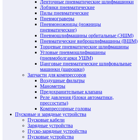
Ленточные пневматические шлифмашинки
Лобзики пневматические
Пилы пневматические
Пневмограверы
Пневмоножницы (ножницы
пневматические)
Пневмошлифмашины орбитальные (ЭШМ)
Пневматические виброшлифмашины (ВШМ)
Торцевые пневматические шлифмашины
Угловые пневмошлифмашины
(пневмоболгарки УШМ)
Цанговые пневматические шлифовальные
машинки (шарошки)
Запчасти для компрессоров
Воздушные фильтры
Манометры
Предохранительные клапана
Реле давления (блоки автоматики,
прессостаты)
Компрессорные головы
Пусковые и зарядные устройства
Пусковые кабели
Зарядные устройства
Пуско-зарядные устройства
Пусковые устройства