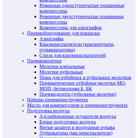
Ременные одноступенчатые поршневые
компрессоры
Ременные двухступенчатые поршневые
компрессоры
Компрессоры для аэрографов
Пневмоборудование для покраски
Аэрографы
Краскораспылители (краскопульты,
пульверизаторы)
Сопла для краскораспылителей
Пневмомолотки
Молотки клепальные
Молотки рубильные
Пики для отбойных и рубильных молотков
Пневматические отбойные молотки МО,
МОП, бетоноломы Б, БК
Пневмодолота (зубильные молотки)
Наборы пневмоинструмента
Масло для компрессоров и пневмоинструмента
Подготовка воздуха
Адсорбционные осушители воздуха
Блоки подготовки воздуха
Витые шланги и воздушные рукава
Лубрикаторы (маслораспылители)