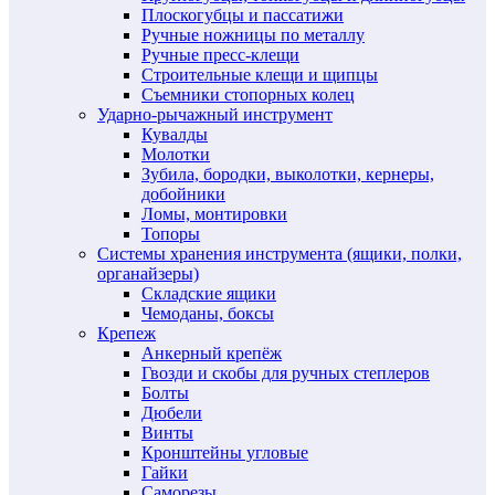
Плоскогубцы и пассатижи
Ручные ножницы по металлу
Ручные пресс-клещи
Строительные клещи и щипцы
Съемники стопорных колец
Ударно-рычажный инструмент
Кувалды
Молотки
Зубила, бородки, выколотки, кернеры,
добойники
Ломы, монтировки
Топоры
Системы хранения инструмента (ящики, полки,
органайзеры)
Складские ящики
Чемоданы, боксы
Крепеж
Анкерный крепёж
Гвозди и скобы для ручных степлеров
Болты
Дюбели
Винты
Кронштейны угловые
Гайки
Саморезы