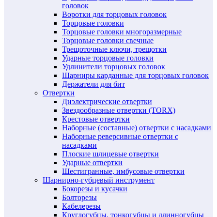
головок
Воротки для торцовых головок
Торцовые головки
Торцовые головки многоразмерные
Торцовые головки свечные
Трещоточные ключи, трещотки
Ударные торцовые головки
Удлинители торцовых головок
Шарниры карданные для торцовых головок
Держатели для бит
Отвертки
Диэлектрические отвертки
Звездообразные отвертки (TORX)
Крестовые отвертки
Наборные (составные) отвертки с насадками
Наборные реверсивные отвертки с
насадками
Плоские шлицевые отвертки
Ударные отвертки
Шестигранные, имбусовые отвертки
Шарнирно-губцевый инструмент
Бокорезы и кусачки
Болторезы
Кабелерезы
Круглогубцы, тонкогубцы и длинногубцы