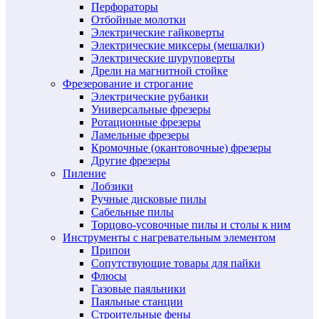
Перфораторы
Отбойные молотки
Электрические гайковерты
Электрические миксеры (мешалки)
Электрические шуруповерты
Дрели на магнитной стойке
Фрезерование и строгание
Электрические рубанки
Универсальные фрезеры
Ротационные фрезеры
Ламельные фрезеры
Кромочные (окантовочные) фрезеры
Другие фрезеры
Пиление
Лобзики
Ручные дисковые пилы
Сабельные пилы
Торцово-усовочные пилы и столы к ним
Инструменты с нагревательным элементом
Припои
Сопутствующие товары для пайки
Флюсы
Газовые паяльники
Паяльные станции
Строительные фены