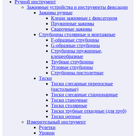
Ручной инструмент
Зажимные устройства и инструменты фиксации
Зажимы ручные
Клещи зажимные с фиксатором
Пружинные зажимы
Сварочные зажимы
Струбцины столярные и монтажные
F-образные струбцины
G-образные струбцины
Струбцины пружинные,
клещеобразные
Трубные струбцины
Угловые струбцины
Струбцины пистолетные
Тиски
Тиски слесарные переносные
(настольные)
Тиски слесарные стационарные
Тиски станочные
Тиски столярные
Тиски трубные откидные (для труб)
Тиски цепные
Измерительный инструмент
Рулетки
Уровни