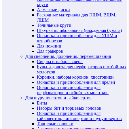
круги
Алмазные диски
Расходные материалы для ЭШМ, ВШМ,
ЛШМ
Точильные круги
Шкурка шлифовальная (наждачная бумага)
Оснастка и приспособления для УШМ и
штроборезов
Для ножниц
Для граверов
Для сверления, долбления, перемешивания
Сверла и наборы сверл
Буры и долота для перфораторов и отбойных
молотков
Коронки, наборы коронок, хвостовики
Оснастка и приспособления для дрелей
Оснастка и приспособления для
перфораторов и отбойных молотков
Для шуруповертов и гайковертов
Биты
Наборы бит и торцевых головок
Оснастка и приспособления для
гайковертов, винтовертов и шуруповертов
Торцевые головки
Адаптеры и магнитные держатели