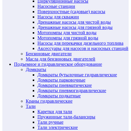
Циркуляционные насосы
Насосные станции
Поверхностные (садовые) насосы
Насосы для скважин
Дренажные насосы для чистой воды
Дренажные насосы для грязной воды
Мотопомпы для чистой воды
Мотопомпы для грязной воды
Насосы для перекачки дизельного топлива
Аксессуары для насосов и насосных станций
Бензиновые двигатели
Масла для бензиновых двигателей
Подъемное и гидравлическое оборудование
Домкраты
Домкраты бутылочные гидравлические
Домкраты парковочные
Домкраты пневматические
Домкраты пневмогидравлические
Домкраты подкатные
Краны гидравлические
Тали
Каретки для тали
Пружинные тали-балансиры
Тали ручные
Тали электрические