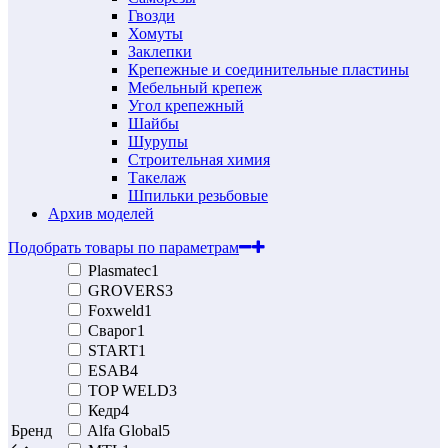
Гвозди
Хомуты
Заклепки
Крепежные и соединительные пластины
Мебельный крепеж
Угол крепежный
Шайбы
Шурупы
Строительная химия
Такелаж
Шпильки резьбовые
Архив моделей
Подобрать товары по параметрам
Plasmatec
1
GROVERS
3
Foxweld
1
Сварог
1
START
1
ESAB
4
TOP WELD
3
Кедр
4
Бренд
Alfa Global
5