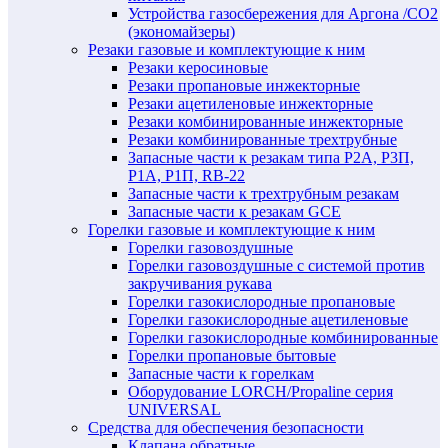
Устройства газосбережения для Аргона /СО2
(экономайзеры)
Резаки газовые и комплектующие к ним
Резаки керосиновые
Резаки пропановые инжекторные
Резаки ацетиленовые инжекторные
Резаки комбинированные инжекторные
Резаки комбинированные трехтрубные
Запасные части к резакам типа Р2А, Р3П,
Р1А, Р1П, RB-22
Запасные части к трехтрубным резакам
Запасные части к резакам GCE
Горелки газовые и комплектующие к ним
Горелки газовоздушные
Горелки газовоздушные с системой против
закручивания рукава
Горелки газокислородные пропановые
Горелки газокислородные ацетиленовые
Горелки газокислородные комбинированные
Горелки пропановые бытовые
Запасные части к горелкам
Оборудование LORCH/Propaline серия
UNIVERSAL
Средства для обеспечения безопасности
Клапана обратные