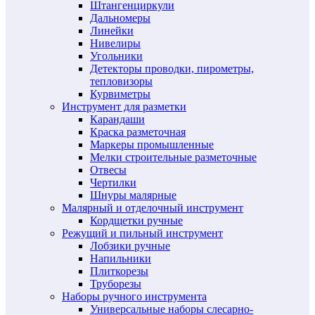
Штангенциркули
Дальномеры
Линейки
Нивелиры
Угольники
Детекторы проводки, пирометры,
тепловизоры
Курвиметры
Инструмент для разметки
Карандаши
Краска разметочная
Маркеры промышленные
Мелки строительные разметочные
Отвесы
Чертилки
Шнуры малярные
Малярный и отделочный инструмент
Кордщетки ручные
Режущий и пильный инструмент
Лобзики ручные
Напильники
Плиткорезы
Труборезы
Наборы ручного инструмента
Универсальные наборы слесарно-