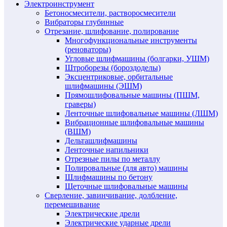
Электроинструмент
Бетоносмесители, растворосмесители
Вибраторы глубинные
Отрезание, шлифование, полирование
Многофункциональные инструменты
(реноваторы)
Угловые шлифмашины (болгарки, УШМ)
Штроборезы (бороздоделы)
Эксцентриковые, орбитальные
шлифмашины (ЭШМ)
Прямошлифовальные машины (ПШМ,
граверы)
Ленточные шлифовальные машины (ЛШМ)
Вибрационные шлифовальные машины
(ВШМ)
Дельташлифмашины
Ленточные напильники
Отрезные пилы по металлу
Полировальные (для авто) машины
Шлифмашины по бетону
Щеточные шлифовальные машины
Сверление, завинчивание, долбление,
перемешивание
Электрические дрели
Электрические ударные дрели