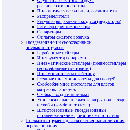
Осушители сжатого воздуха
рефрижераторного типа
Пневматические фитинги, соединители
Распределители
Регуляторы давления воздуха (редукторы)
Ресиверы для компрессора
Сепараторы
Фильтры сжатого воздуха
Гвоздезабивной и скобозабивной
пневмоинструмент
Барабанные нейлеры
Инструмент для паркета
Пневматические степлеры (пневмостеплеры,
скобозабивные пистолеты)
Пневмопистолеты по бетону
Реечные пневмопистолеты для гвоздей
Скобообжимное пистолеты для клеток,
матрасов, габионов
Скобы, гвозди и шпильки
Универсальные пневмостеплеры под гвозди
и скобы (комбопистолеты)
Штифтозабивные, гвоздезабивные,
шпилькозабивные финишные пистолеты
Пневмоинструмент для сверления, завинчивания,
перемешивания