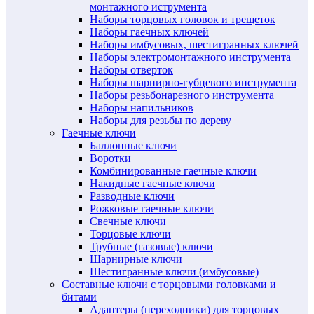
монтажного иструмента
Наборы торцовых головок и трещеток
Наборы гаечных ключей
Наборы имбусовых, шестигранных ключей
Наборы электромонтажного инструмента
Наборы отверток
Наборы шарнирно-губцевого инструмента
Наборы резьбонарезного инструмента
Наборы напильников
Наборы для резьбы по дереву
Гаечные ключи
Баллонные ключи
Воротки
Комбинированные гаечные ключи
Накидные гаечные ключи
Разводные ключи
Рожковые гаечные ключи
Свечные ключи
Торцовые ключи
Трубные (газовые) ключи
Шарнирные ключи
Шестигранные ключи (имбусовые)
Составные ключи с торцовыми головками и
битами
Адаптеры (переходники) для торцовых