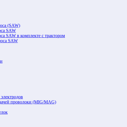
люса (SAW)
люса SAW
юса SAW в комплекте с трактором
флюса SAW
ки
 электродов
подачей проволоки (MIG/MAG)
елок