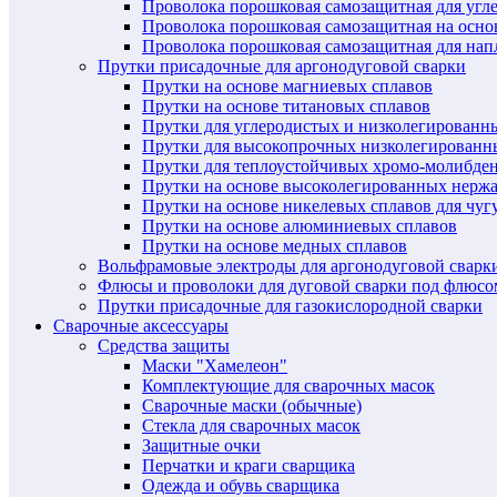
Проволока порошковая самозащитная для угл
Проволока порошковая самозащитная на осн
Проволока порошковая самозащитная для нап
Прутки присадочные для аргонодуговой сварки
Прутки на основе магниевых сплавов
Прутки на основе титановых сплавов
Прутки для углеродистых и низколегированн
Прутки для высокопрочных низколегированн
Прутки для теплоустойчивых хромо-молибде
Прутки на основе высоколегированных нерж
Прутки на основе никелевых сплавов для чуг
Прутки на основе алюминиевых сплавов
Прутки на основе медных сплавов
Вольфрамовые электроды для аргонодуговой сварк
Флюсы и проволоки для дуговой сварки под флюсо
Прутки присадочные для газокислородной сварки
Сварочные аксессуары
Средства защиты
Маски "Хамелеон"
Комплектующие для сварочных масок
Сварочные маски (обычные)
Стекла для сварочных масок
Защитные очки
Перчатки и краги сварщика
Одежда и обувь сварщика