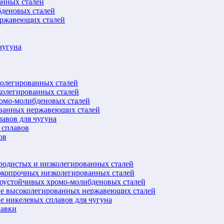
анных сталей
бденовых сталей
ержавеющих сталей
чугуна
колегированных сталей
колегированных сталей
ромо-молибденовых сталей
ованных нержавеющих сталей
авов для чугуна
 сплавов
ов
еродистых и низколегированных сталей
окопрочных низколегированных сталей
лоустойчивых хромо-молибденовых сталей
ве высоколегированных нержавеющих сталей
е никелевых сплавов для чугуна
лавки