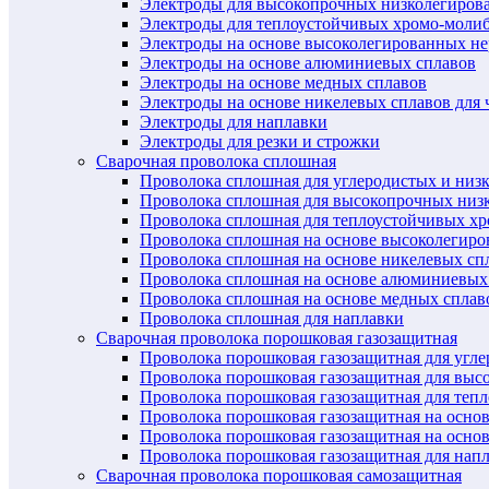
Электроды для высокопрочных низколегиров
Электроды для теплоустойчивых хромо-моли
Электроды на основе высоколегированных н
Электроды на основе алюминиевых сплавов
Электроды на основе медных сплавов
Электроды на основе никелевых сплавов для 
Электроды для наплавки
Электроды для резки и строжки
Сварочная проволока сплошная
Проволока сплошная для углеродистых и низ
Проволока сплошная для высокопрочных низ
Проволока сплошная для теплоустойчивых х
Проволока сплошная на основе высоколегир
Проволока сплошная на основе никелевых спл
Проволока сплошная на основе алюминиевых
Проволока сплошная на основе медных сплав
Проволока сплошная для наплавки
Сварочная проволока порошковая газозащитная
Проволока порошковая газозащитная для угл
Проволока порошковая газозащитная для выс
Проволока порошковая газозащитная для теп
Проволока порошковая газозащитная на осно
Проволока порошковая газозащитная на основ
Проволока порошковая газозащитная для нап
Сварочная проволока порошковая самозащитная