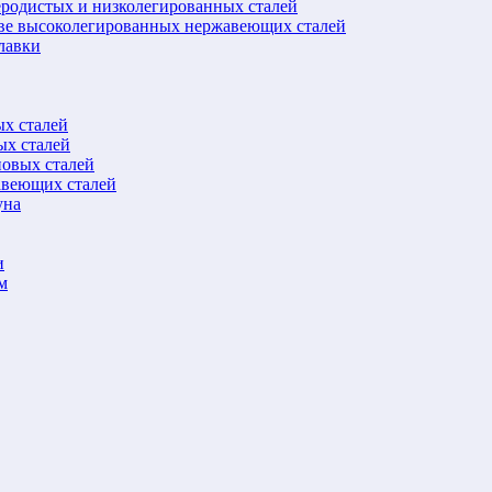
еродистых и низколегированных сталей
ове высоколегированных нержавеющих сталей
лавки
ых сталей
ых сталей
новых сталей
авеющих сталей
уна
и
м