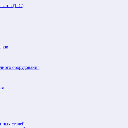
газов (TIG)
еров
очного оборудования
ия
анных сталей