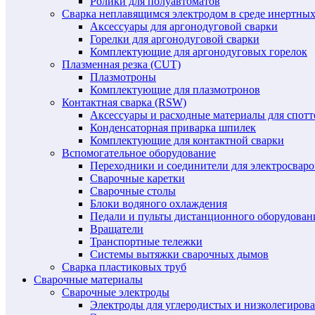
Ролики для полуавтоматов
Сварка неплавящимся электродом в среде инертных 
Аксессуары для аргонодуговой сварки
Горелки для аргонодуговой сварки
Комплектующие для аргонодуговых горелок
Плазменная резка (CUT)
Плазмотроны
Комплектующие для плазмотронов
Контактная сварка (RSW)
Аксессуары и расходные материалы для спотт
Конденсаторная приварка шпилек
Комплектующие для контактной сварки
Вспомогательное оборудование
Переходники и соединители для электросвар
Сварочные каретки
Сварочные столы
Блоки водяного охлаждения
Педали и пульты дистанционного оборудован
Вращатели
Транспортные тележки
Системы вытяжки сварочных дымов
Сварка пластиковых труб
Сварочные материалы
Сварочные электроды
Электроды для углеродистых и низколегиров