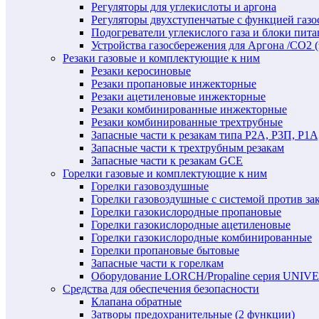
Регуляторы для углекислоты и аргона
Регуляторы двухступенчатые c функцией газ
Подогреватели углекислого газа и блоки пита
Устройства газосбережения для Аргона /СО2 
Резаки газовые и комплектующие к ним
Резаки керосиновые
Резаки пропановые инжекторные
Резаки ацетиленовые инжекторные
Резаки комбинированные инжекторные
Резаки комбинированные трехтрубные
Запасные части к резакам типа Р2А, Р3П, Р1А
Запасные части к трехтрубным резакам
Запасные части к резакам GCE
Горелки газовые и комплектующие к ним
Горелки газовоздушные
Горелки газовоздушные с системой против за
Горелки газокислородные пропановые
Горелки газокислородные ацетиленовые
Горелки газокислородные комбинированные
Горелки пропановые бытовые
Запасные части к горелкам
Оборудование LORCH/Propaline серия UNI
Средства для обеспечения безопасности
Клапана обратные
Затворы предохранительные (2 функции)