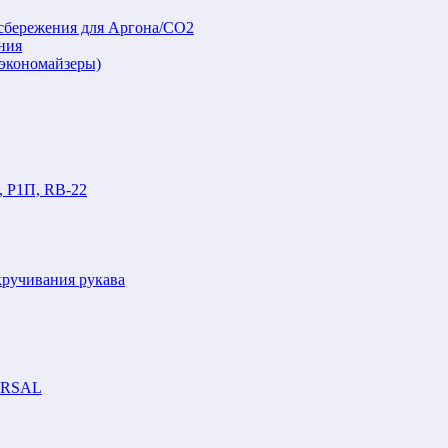
осбережения для Аргона/СО2
ния
(экономайзеры)
, Р1П, RB-22
кручивания рукава
VERSAL