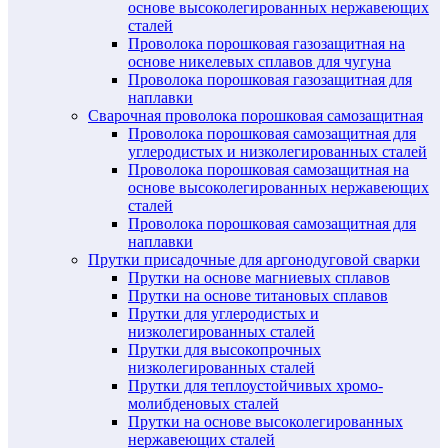
основе высоколегированных нержавеющих
сталей
Проволока порошковая газозащитная на
основе никелевых сплавов для чугуна
Проволока порошковая газозащитная для
наплавки
Сварочная проволока порошковая самозащитная
Проволока порошковая самозащитная для
углеродистых и низколегированных сталей
Проволока порошковая самозащитная на
основе высоколегированных нержавеющих
сталей
Проволока порошковая самозащитная для
наплавки
Прутки присадочные для аргонодуговой сварки
Прутки на основе магниевых сплавов
Прутки на основе титановых сплавов
Прутки для углеродистых и
низколегированных сталей
Прутки для высокопрочных
низколегированных сталей
Прутки для теплоустойчивых хромо-
молибденовых сталей
Прутки на основе высоколегированных
нержавеющих сталей