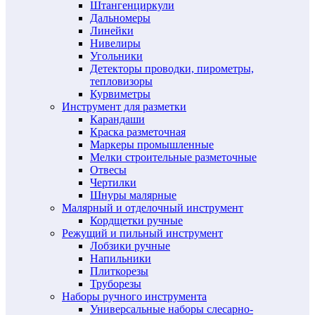
Штангенциркули
Дальномеры
Линейки
Нивелиры
Угольники
Детекторы проводки, пирометры,
тепловизоры
Курвиметры
Инструмент для разметки
Карандаши
Краска разметочная
Маркеры промышленные
Мелки строительные разметочные
Отвесы
Чертилки
Шнуры малярные
Малярный и отделочный инструмент
Кордщетки ручные
Режущий и пильный инструмент
Лобзики ручные
Напильники
Плиткорезы
Труборезы
Наборы ручного инструмента
Универсальные наборы слесарно-