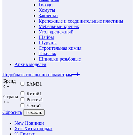
Гвозди
Хомуты
Заклепки
Крепежные и соединительные пластины
Мебельный крепеж
Угол крепежный
Шайбы
Шурупы
Строительная химия
Такелаж
Шпильки резьбовые
Архив моделей
Подобрать товары по параметрам
Бренд
БАМЗ
1
Китай
1
Страна
Россия
1
Чехия
1
Сбросить
Показать
New
Новинки
Хит
Хиты продаж
%
Скидки