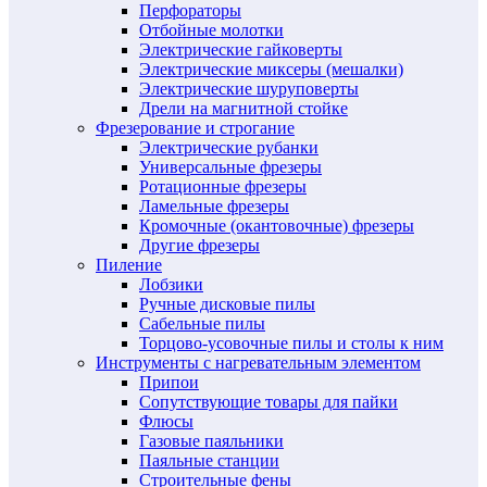
Перфораторы
Отбойные молотки
Электрические гайковерты
Электрические миксеры (мешалки)
Электрические шуруповерты
Дрели на магнитной стойке
Фрезерование и строгание
Электрические рубанки
Универсальные фрезеры
Ротационные фрезеры
Ламельные фрезеры
Кромочные (окантовочные) фрезеры
Другие фрезеры
Пиление
Лобзики
Ручные дисковые пилы
Сабельные пилы
Торцово-усовочные пилы и столы к ним
Инструменты с нагревательным элементом
Припои
Сопутствующие товары для пайки
Флюсы
Газовые паяльники
Паяльные станции
Строительные фены