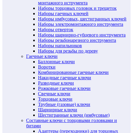
монтажного иструмента
Наборы торцовых головок и трещеток
Наборы гаечных ключей
Наборы имбусовых, шестигранных ключей
Наборы электромонтажного инструмента
Наборы отверток
Наборы шарнирно-губцевого инструмента
Наборы резьбонарезного инструмента
Наборы напильников
Наборы для резьбы по дереву
Гаечные ключи
Баллонные ключи
Воротки
Комбинированные гаечные ключи
Накидные гаечные ключи
Разводные ключи
Рожковые гаечные ключи
Свечные ключи
Торцовые ключи
Трубные (газовые) ключи
Шарнирные ключи
Шестигранные ключи (имбусовые)
Составные ключи с торцовыми головками и
битами
Адаптеры (переходники) для торцовых