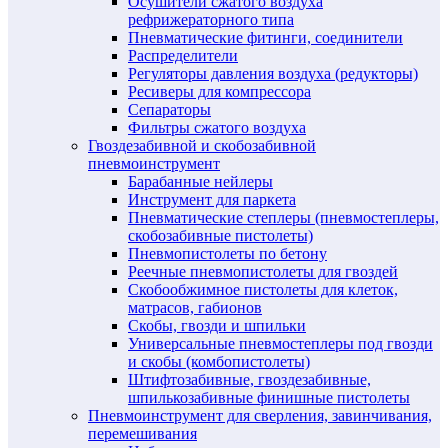
Осушители сжатого воздуха
рефрижераторного типа
Пневматические фитинги, соединители
Распределители
Регуляторы давления воздуха (редукторы)
Ресиверы для компрессора
Сепараторы
Фильтры сжатого воздуха
Гвоздезабивной и скобозабивной
пневмоинструмент
Барабанные нейлеры
Инструмент для паркета
Пневматические степлеры (пневмостеплеры,
скобозабивные пистолеты)
Пневмопистолеты по бетону
Реечные пневмопистолеты для гвоздей
Скобообжимное пистолеты для клеток,
матрасов, габионов
Скобы, гвозди и шпильки
Универсальные пневмостеплеры под гвозди
и скобы (комбопистолеты)
Штифтозабивные, гвоздезабивные,
шпилькозабивные финишные пистолеты
Пневмоинструмент для сверления, завинчивания,
перемешивания