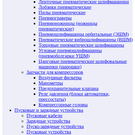
Ленточные пневматические шлифмашинки
Лобзики пневматические
Пилы пневматические
Пневмограверы
Пневмоножницы (ножницы
пневматические)
Пневмошлифмашины орбитальные (ЭШМ)
Пневматические виброшлифмашины (ВШМ)
Торцевые пневматические шлифмашины
Угловые пневмошлифмашины
(пневмоболгарки УШМ)
Цанговые пневматические шлифовальные
машинки (шарошки)
Запчасти для компрессоров
Воздушные фильтры
Манометры
Предохранительные клапана
Реле давления (блоки автоматики,
прессостаты)
Компрессорные головы
Пусковые и зарядные устройства
Пусковые кабели
Зарядные устройства
Пуско-зарядные устройства
Пусковые устройства