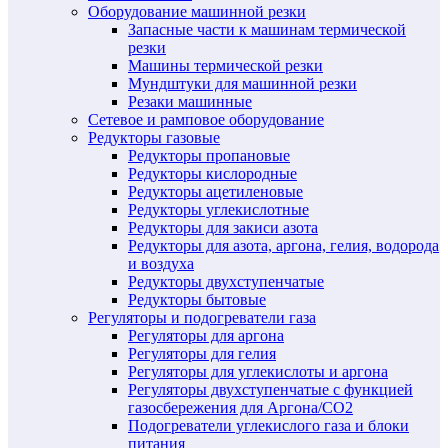
Оборудование машинной резки
Запасные части к машинам термической
резки
Машины термической резки
Мундштуки для машинной резки
Резаки машинные
Сетевое и рамповое оборудование
Редукторы газовые
Редукторы пропановые
Редукторы кислородные
Редукторы ацетиленовые
Редукторы углекислотные
Редукторы для закиси азота
Редукторы для азота, аргона, гелия, водорода
и воздуха
Редукторы двухступенчатые
Редукторы бытовые
Регуляторы и подогреватели газа
Регуляторы для аргона
Регуляторы для гелия
Регуляторы для углекислоты и аргона
Регуляторы двухступенчатые c функцией
газосбережения для Аргона/СО2
Подогреватели углекислого газа и блоки
питания