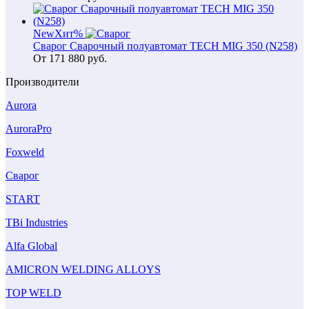
New
Хит
%
Сварог Сварочный полуавтомат TECH MIG 350 (N258)
От
171 880
руб.
Производители
Aurora
AuroraPro
Foxweld
Сварог
START
TBi Industries
Alfa Global
AMICRON WELDING ALLOYS
TOP WELD