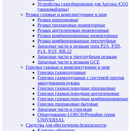
Устройства газосбережения для Аргона /СО2
(экономайзеры)
Резаки газовые и комплектующие к ним
Резаки керосиновые
Резаки пропановые инжекторные
Резаки ацетиленовые инжекторные
Резаки комбинированные инжекторные
Резаки комбинированные трехтрубные
Запасные части к резакам типа Р2А, Р3П,
Р1А, Р1П, RB-22
Запасные части к трехтрубным резакам
Запасные части к резакам GCE
Горелки газовые и комплектующие к ним
Горелки газовоздушные
Горелки газовоздушные с системой против
закручивания рукава
Горелки газокислородные пропановые
Горелки газокислородные ацетиленовые
Горелки газокислородные комбинированные
Горелки пропановые бытовые
Запасные части к горелкам
Оборудование LORCH/Propaline серия
UNIVERSAL
Средства для обеспечения безопасности
Клапана обратные