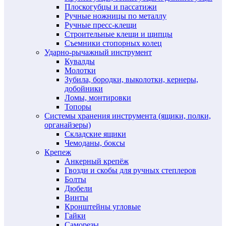
Плоскогубцы и пассатижи
Ручные ножницы по металлу
Ручные пресс-клещи
Строительные клещи и щипцы
Съемники стопорных колец
Ударно-рычажный инструмент
Кувалды
Молотки
Зубила, бородки, выколотки, кернеры,
добойники
Ломы, монтировки
Топоры
Системы хранения инструмента (ящики, полки,
органайзеры)
Складские ящики
Чемоданы, боксы
Крепеж
Анкерный крепёж
Гвозди и скобы для ручных степлеров
Болты
Дюбели
Винты
Кронштейны угловые
Гайки
Саморезы