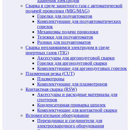
хранения электродов
Сварка в среде защитного газа с автоматической
подачей проволоки (MIG/MAG)
Горелки для полуавтоматов
Комплектующие для полуавтоматических
горелок
Механизмы подачи проволоки
Тележки для полуавтоматов
Ролики для полуавтоматов
Сварка неплавящимся электродом в среде
инертных газов (TIG)
Аксессуары для аргонодуговой сварки
Горелки для аргонодуговой сварки
Комплектующие для аргонодуговых горелок
Плазменная резка (CUT)
Плазмотроны
Комплектующие для плазмотронов
Контактная сварка (RSW)
Аксессуары и расходные материалы для
споттеров
Конденсаторная приварка шпилек
Комплектующие для контактной сварки
Вспомогательное оборудование
Переходники и соединители для
электросварочного оборудования