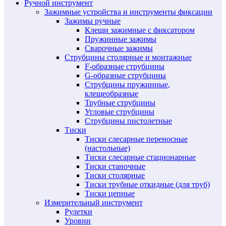
Ручной инструмент
Зажимные устройства и инструменты фиксации
Зажимы ручные
Клещи зажимные с фиксатором
Пружинные зажимы
Сварочные зажимы
Струбцины столярные и монтажные
F-образные струбцины
G-образные струбцины
Струбцины пружинные,
клещеобразные
Трубные струбцины
Угловые струбцины
Струбцины пистолетные
Тиски
Тиски слесарные переносные
(настольные)
Тиски слесарные стационарные
Тиски станочные
Тиски столярные
Тиски трубные откидные (для труб)
Тиски цепные
Измерительный инструмент
Рулетки
Уровни