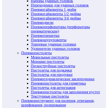
Наборы ударных головок
Переходники для ударных головок
Пневмогайковерты 1 дюйм
Пневмогайковерты 1/2 дюйма
Пневмогайковерты 3/4 дюйма
Пневмодрели
Пневмоперфораторы (перфораторы
пневматические)
Пневмотрещетки
Пневмошуруповерты
Торцевые ударные головки
Удлинители ударных головок
Пневмопистолеты
Мовильные пистолеты
Моющие пистолеты
Пескоструйные пистолеты
Пистолеты для подкачки
Пистолеты для продувки
Пневмогидравлические заклепочники
Пневмопистолеты для герметика
Пистолеты для антигравия
Пневмопистолеты для заполнения пустот
Текстурные пистолеты
Пневмоинструмент для пиления, отрезания,
шлифования, полирования