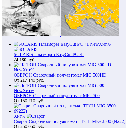
New
Хит
%
SOLARIS Плазморез EasyCut PC-41
24 180
руб.
New
Хит
%
ОБЕРОН Сварочный полуавтомат MIG 500HD
От
217 140
руб.
New
Хит
%
ОБЕРОН Сварочный полуавтомат MIG 500
От
150 710
руб.
Хит
%
Сварог Сварочный полуавтомат TECH MIG 3500 (N222)
От
250 060
руб.