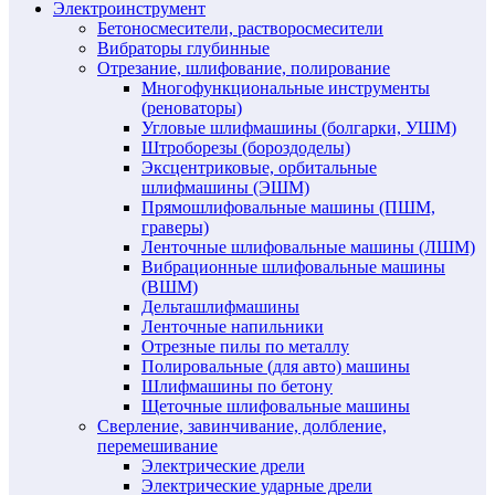
Электроинструмент
Бетоносмесители, растворосмесители
Вибраторы глубинные
Отрезание, шлифование, полирование
Многофункциональные инструменты
(реноваторы)
Угловые шлифмашины (болгарки, УШМ)
Штроборезы (бороздоделы)
Эксцентриковые, орбитальные
шлифмашины (ЭШМ)
Прямошлифовальные машины (ПШМ,
граверы)
Ленточные шлифовальные машины (ЛШМ)
Вибрационные шлифовальные машины
(ВШМ)
Дельташлифмашины
Ленточные напильники
Отрезные пилы по металлу
Полировальные (для авто) машины
Шлифмашины по бетону
Щеточные шлифовальные машины
Сверление, завинчивание, долбление,
перемешивание
Электрические дрели
Электрические ударные дрели