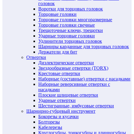
головок
Воротки для торцовых головок
Торцовые головки
Торцовые головки многоразмерные
Торцовые головки свечные
Трещоточные ключи, трещотки
Ударные торцовые головки
Удлинители торцовых головок
Шарниры карданные для торцовых головок
Держатели для бит
Отвертки
Диэлектрические отвертки
Звездообразные отвертки (TORX)
Крестовые отвертки
Наборные (составные) отвертки с насадками
Наборные реверсивные отвертки с
насадками
Плоские шлицевые отвертки
Ударные отвертки
Шестигранные, имбусовые отвертки
Шарнирно-губцевый инструмент
Бокорезы и кусачки
Болторезы
Кабелерезы
Круглогубцы, тонкогубцы и длинногубцы