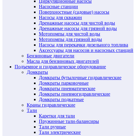
Циркуляционные насосы
Насосные станции
Поверхностные (садовые) насосы
Насосы для скважин
Дренажные насосы для чистой воды
Дренажные насосы для грязной воды
Мотопомпы для чистой воды
Мотопомпы для грязной воды
Насосы для перекачки дизельного топлива
Аксессуары для насосов и насосных станций
Бензиновые двигатели
Масла для бензиновых двигателей
Подъемное и гидравлическое оборудование
Домкраты
Домкраты бутылочные гидравлические
Домкраты парковочные
Домкраты пневматические
Домкраты пневмогидравлические
Домкраты подкатные
Краны гидравлические
Тали
Каретки для тали
Пружинные тали-балансиры
Тали ручные
Тали электрические