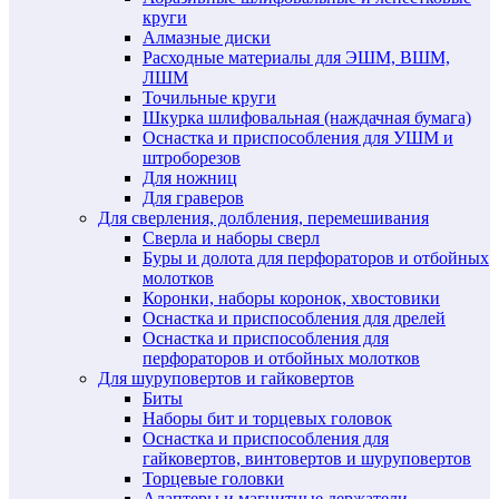
круги
Алмазные диски
Расходные материалы для ЭШМ, ВШМ,
ЛШМ
Точильные круги
Шкурка шлифовальная (наждачная бумага)
Оснастка и приспособления для УШМ и
штроборезов
Для ножниц
Для граверов
Для сверления, долбления, перемешивания
Сверла и наборы сверл
Буры и долота для перфораторов и отбойных
молотков
Коронки, наборы коронок, хвостовики
Оснастка и приспособления для дрелей
Оснастка и приспособления для
перфораторов и отбойных молотков
Для шуруповертов и гайковертов
Биты
Наборы бит и торцевых головок
Оснастка и приспособления для
гайковертов, винтовертов и шуруповертов
Торцевые головки
Адаптеры и магнитные держатели