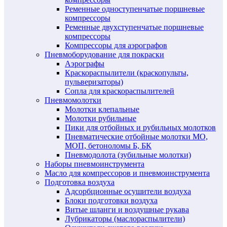
Ременные одноступенчатые поршневые
компрессоры
Ременные двухступенчатые поршневые
компрессоры
Компрессоры для аэрографов
Пневмоборудование для покраски
Аэрографы
Краскораспылители (краскопульты,
пульверизаторы)
Сопла для краскораспылителей
Пневмомолотки
Молотки клепальные
Молотки рубильные
Пики для отбойных и рубильных молотков
Пневматические отбойные молотки МО,
МОП, бетоноломы Б, БК
Пневмодолота (зубильные молотки)
Наборы пневмоинструмента
Масло для компрессоров и пневмоинструмента
Подготовка воздуха
Адсорбционные осушители воздуха
Блоки подготовки воздуха
Витые шланги и воздушные рукава
Лубрикаторы (маслораспылители)