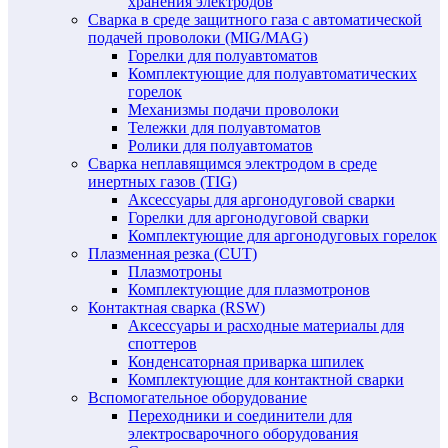
хранения электродов
Сварка в среде защитного газа с автоматической
подачей проволоки (MIG/MAG)
Горелки для полуавтоматов
Комплектующие для полуавтоматических
горелок
Механизмы подачи проволоки
Тележки для полуавтоматов
Ролики для полуавтоматов
Сварка неплавящимся электродом в среде
инертных газов (TIG)
Аксессуары для аргонодуговой сварки
Горелки для аргонодуговой сварки
Комплектующие для аргонодуговых горелок
Плазменная резка (CUT)
Плазмотроны
Комплектующие для плазмотронов
Контактная сварка (RSW)
Аксессуары и расходные материалы для
споттеров
Конденсаторная приварка шпилек
Комплектующие для контактной сварки
Вспомогательное оборудование
Переходники и соединители для
электросварочного оборудования