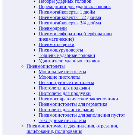
Наборы ударных головок
Переходники для ударных головок
Пневмогайковерты 1 дюйм
Пневмогайковерты 1/2 дюйма
Пневмогайковерты 3/4 дюйма
Пневмодрели
Пневмоперфораторы (перфораторы
пневматические)
Пневмотрещетки
Пневмошуруповерты
Торцевые ударные головки
Удлинители ударных головок
Пневмопистолеты
Мовильные пистолеты
Моющие пистолеты
Пескоструйные пистолеты
Пистолеты для подкачки
Пистолеты для продувки
Пневмогидравлические заклепочники
Пневмопистолеты для герметика
Пистолеты для антигравия
Пневмопистолеты для заполнения пустот
Текстурные пистолеты
Пневмоинструмент для пиления, отрезания,
шлифования, полирования