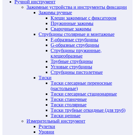
Ручной инструмент
Зажимные устройства и инструменты фиксации
Зажимы ручные
Клещи зажимные с фиксатором
Пружинные зажимы
Сварочные зажимы
Струбцины столярные и монтажные
F-образные струбцины
G-образные струбцины
Струбцины пружинные,
клещеобразные
Трубные струбцины
Угловые струбцины
Струбцины пистолетные
Тиски
Тиски слесарные переносные
(настольные)
Тиски слесарные стационарные
Тиски станочные
Тиски столярные
Тиски трубные откидные (для труб)
Тиски цепные
Измерительный инструмент
Рулетки
Уровни