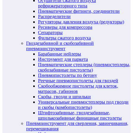
Осушители сжатого воздуха
рефрижераторного типа
Пневматические фитинги, соединители
Распределители
Регуляторы давления воздуха (редукторы)
Ресиверы для компрессора
Сепараторы
Фильтры сжатого воздуха
Гвоздезабивной и скобозабивной
пневмоинструмент
Барабанные нейлеры
Инструмент для паркета
Пневматические степлеры (пневмостеплеры,
скобозабивные пистолеты)
Пневмопистолеты по бетону
Реечные пневмопистолеты для гвоздей
Скобообжимное пистолеты для клеток,
матрасов, габионов
Скобы, гвозди и шпильки
Универсальные пневмостеплеры под гвозди
и скобы (комбопистолеты)
Штифтозабивные, гвоздезабивные,
шпилькозабивные финишные пистолеты
Пневмоинструмент для сверления, завинчивания,
перемешивания