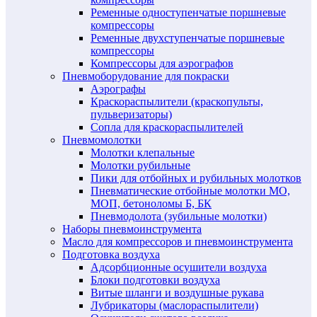
Ременные одноступенчатые поршневые
компрессоры
Ременные двухступенчатые поршневые
компрессоры
Компрессоры для аэрографов
Пневмоборудование для покраски
Аэрографы
Краскораспылители (краскопульты,
пульверизаторы)
Сопла для краскораспылителей
Пневмомолотки
Молотки клепальные
Молотки рубильные
Пики для отбойных и рубильных молотков
Пневматические отбойные молотки МО,
МОП, бетоноломы Б, БК
Пневмодолота (зубильные молотки)
Наборы пневмоинструмента
Масло для компрессоров и пневмоинструмента
Подготовка воздуха
Адсорбционные осушители воздуха
Блоки подготовки воздуха
Витые шланги и воздушные рукава
Лубрикаторы (маслораспылители)