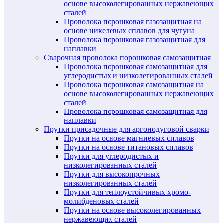
основе высоколегированных нержавеющих
сталей
Проволока порошковая газозащитная на
основе никелевых сплавов для чугуна
Проволока порошковая газозащитная для
наплавки
Сварочная проволока порошковая самозащитная
Проволока порошковая самозащитная для
углеродистых и низколегированных сталей
Проволока порошковая самозащитная на
основе высоколегированных нержавеющих
сталей
Проволока порошковая самозащитная для
наплавки
Прутки присадочные для аргонодуговой сварки
Прутки на основе магниевых сплавов
Прутки на основе титановых сплавов
Прутки для углеродистых и
низколегированных сталей
Прутки для высокопрочных
низколегированных сталей
Прутки для теплоустойчивых хромо-
молибденовых сталей
Прутки на основе высоколегированных
нержавеющих сталей