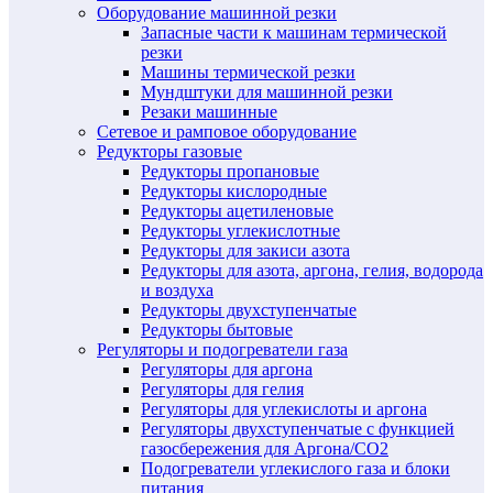
Оборудование машинной резки
Запасные части к машинам термической
резки
Машины термической резки
Мундштуки для машинной резки
Резаки машинные
Сетевое и рамповое оборудование
Редукторы газовые
Редукторы пропановые
Редукторы кислородные
Редукторы ацетиленовые
Редукторы углекислотные
Редукторы для закиси азота
Редукторы для азота, аргона, гелия, водорода
и воздуха
Редукторы двухступенчатые
Редукторы бытовые
Регуляторы и подогреватели газа
Регуляторы для аргона
Регуляторы для гелия
Регуляторы для углекислоты и аргона
Регуляторы двухступенчатые c функцией
газосбережения для Аргона/СО2
Подогреватели углекислого газа и блоки
питания