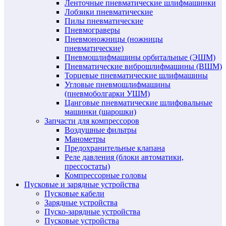
Ленточные пневматические шлифмашинки
Лобзики пневматические
Пилы пневматические
Пневмограверы
Пневмоножницы (ножницы
пневматические)
Пневмошлифмашины орбитальные (ЭШМ)
Пневматические виброшлифмашины (ВШМ)
Торцевые пневматические шлифмашины
Угловые пневмошлифмашины
(пневмоболгарки УШМ)
Цанговые пневматические шлифовальные
машинки (шарошки)
Запчасти для компрессоров
Воздушные фильтры
Манометры
Предохранительные клапана
Реле давления (блоки автоматики,
прессостаты)
Компрессорные головы
Пусковые и зарядные устройства
Пусковые кабели
Зарядные устройства
Пуско-зарядные устройства
Пусковые устройства