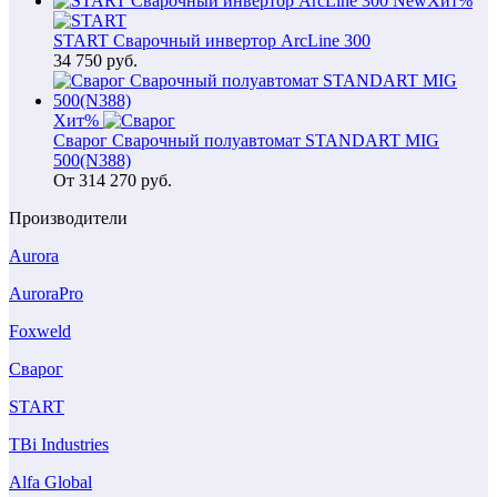
New
Хит
%
START Сварочный инвертор ArcLine 300
34 750
руб.
Хит
%
Сварог Сварочный полуавтомат STANDART MIG
500(N388)
От
314 270
руб.
Производители
Aurora
AuroraPro
Foxweld
Сварог
START
TBi Industries
Alfa Global