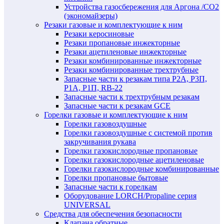
Устройства газосбережения для Аргона /СО2
(экономайзеры)
Резаки газовые и комплектующие к ним
Резаки керосиновые
Резаки пропановые инжекторные
Резаки ацетиленовые инжекторные
Резаки комбинированные инжекторные
Резаки комбинированные трехтрубные
Запасные части к резакам типа Р2А, Р3П,
Р1А, Р1П, RB-22
Запасные части к трехтрубным резакам
Запасные части к резакам GCE
Горелки газовые и комплектующие к ним
Горелки газовоздушные
Горелки газовоздушные с системой против
закручивания рукава
Горелки газокислородные пропановые
Горелки газокислородные ацетиленовые
Горелки газокислородные комбинированные
Горелки пропановые бытовые
Запасные части к горелкам
Оборудование LORCH/Propaline серия
UNIVERSAL
Средства для обеспечения безопасности
Клапана обратные