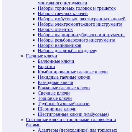
монтажного иструмента
Наборы торцовых головок и трещеток
Наборы гаечных ключей
Наборы имбусовых, шестигранных ключей
Наборы электромонтажного инструмента
Наборы отверток
Наборы шарнирно-губцевого инструмента
Наборы резьбонарезного инструмента
Наборы напильников
Наборы для резьбы по дереву
Гаечные ключи
Баллонные ключи
Воротки
Комбинированные гаечные ключи
Накидные гаечные ключи
Разводные ключи
Рожковые гаечные ключи
Свечные ключи
Торцовые ключи
Трубные (газовые) ключи
Шарнирные ключи
Шестигранные ключи (имбусовые)
Составные ключи с торцовыми головками и
битами
Адаптеры (переходники) для торцовых