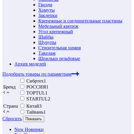
Гвозди
Хомуты
Заклепки
Крепежные и соединительные пластины
Мебельный крепеж
Угол крепежный
Шайбы
Шурупы
Строительная химия
Такелаж
Шпильки резьбовые
Архив моделей
Подобрать товары по параметрам
Сибртех
1
Бренд
РОССИЯ
1
TOPTUL
1
STARTUL
2
Страна
Китай
3
Тайвань
1
Сбросить
Показать
New
Новинки