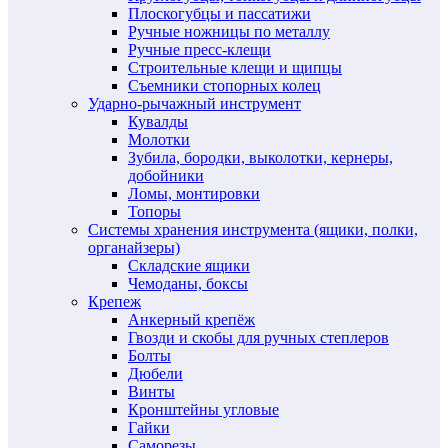
Плоскогубцы и пассатижи
Ручные ножницы по металлу
Ручные пресс-клещи
Строительные клещи и щипцы
Съемники стопорных колец
Ударно-рычажный инструмент
Кувалды
Молотки
Зубила, бородки, выколотки, кернеры,
добойники
Ломы, монтировки
Топоры
Системы хранения инструмента (ящики, полки,
органайзеры)
Складские ящики
Чемоданы, боксы
Крепеж
Анкерный крепёж
Гвозди и скобы для ручных степлеров
Болты
Дюбели
Винты
Кронштейны угловые
Гайки
Саморезы