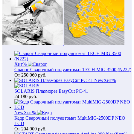
Хит
%
Сварог Сварочный полуавтомат TECH MIG 3500 (N222)
От
250 060
руб.
New
Хит
%
SOLARIS Плазморез EasyCut PC-41
24 180
руб.
New
Хит
%
Кедр Сварочный полуавтомат MultiMIG-2500DP NEO
LCD
От
204 900
руб.