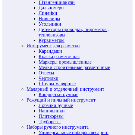
Штангенциркули
Дальномеры
Линейки
Нивелиры
Угольники
Детекторы проводки, пирометры,
тепловизоры
Курвиметры
Инструмент для разметки
Карандаши
Краска разметочная
Маркеры промышленные
Мелки строительные разметочные
Отвесы
Чертилки
Шнуры малярные
Малярный и отделочный инструмент
Кордщетки ручные
Режущий и пильный инструмент
Лобзики ручные
Напильники
Плиткорезы
Труборезы
Наборы ручного инструмента
Универсальные наборы слесарно-