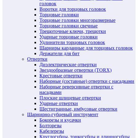
головок
Воротки для торцовых головок
Торцовые головки
Торцовые головки многоразмерные
Торцовые головки свечные
Трещоточные ключи, трещотки
Ударные торцовые головки
Удлинители торцовых головок
Шарниры карданные для торцовых головок
Держатели для бит
Отвертки
Диэлектрические отвертки
Звездообразные отвертки (TORX)
Крестовые отвертки
Наборные (составные) отвертки с насадками
Наборные реверсивные отвертки с
насадками
Плоские шлицевые отвертки
Ударные отвертки
Шестигранные, имбусовые отвертки
Шарнирно-губцевый инструмент
Бокорезы и кусачки
Болторезы
Кабелерезы
Круглогубцы, тонкогубцы и длинногубцы