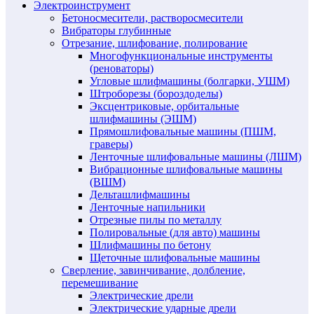
Электроинструмент
Бетоносмесители, растворосмесители
Вибраторы глубинные
Отрезание, шлифование, полирование
Многофункциональные инструменты
(реноваторы)
Угловые шлифмашины (болгарки, УШМ)
Штроборезы (бороздоделы)
Эксцентриковые, орбитальные
шлифмашины (ЭШМ)
Прямошлифовальные машины (ПШМ,
граверы)
Ленточные шлифовальные машины (ЛШМ)
Вибрационные шлифовальные машины
(ВШМ)
Дельташлифмашины
Ленточные напильники
Отрезные пилы по металлу
Полировальные (для авто) машины
Шлифмашины по бетону
Щеточные шлифовальные машины
Сверление, завинчивание, долбление,
перемешивание
Электрические дрели
Электрические ударные дрели