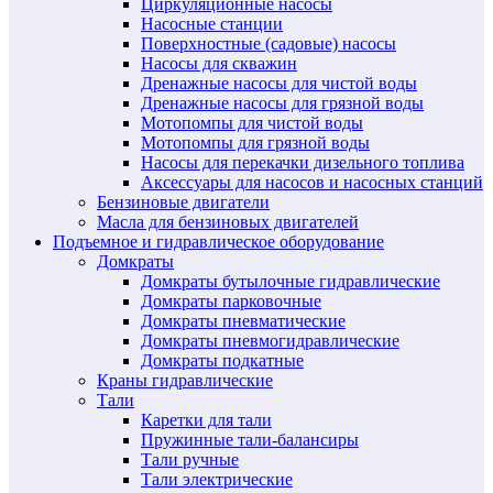
Циркуляционные насосы
Насосные станции
Поверхностные (садовые) насосы
Насосы для скважин
Дренажные насосы для чистой воды
Дренажные насосы для грязной воды
Мотопомпы для чистой воды
Мотопомпы для грязной воды
Насосы для перекачки дизельного топлива
Аксессуары для насосов и насосных станций
Бензиновые двигатели
Масла для бензиновых двигателей
Подъемное и гидравлическое оборудование
Домкраты
Домкраты бутылочные гидравлические
Домкраты парковочные
Домкраты пневматические
Домкраты пневмогидравлические
Домкраты подкатные
Краны гидравлические
Тали
Каретки для тали
Пружинные тали-балансиры
Тали ручные
Тали электрические