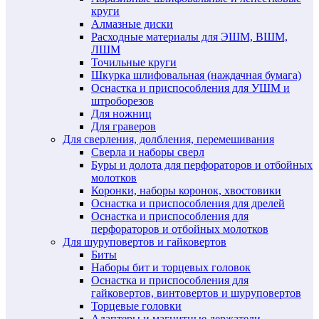
круги
Алмазные диски
Расходные материалы для ЭШМ, ВШМ,
ЛШМ
Точильные круги
Шкурка шлифовальная (наждачная бумага)
Оснастка и приспособления для УШМ и
штроборезов
Для ножниц
Для граверов
Для сверления, долбления, перемешивания
Сверла и наборы сверл
Буры и долота для перфораторов и отбойных
молотков
Коронки, наборы коронок, хвостовики
Оснастка и приспособления для дрелей
Оснастка и приспособления для
перфораторов и отбойных молотков
Для шуруповертов и гайковертов
Биты
Наборы бит и торцевых головок
Оснастка и приспособления для
гайковертов, винтовертов и шуруповертов
Торцевые головки
Адаптеры и магнитные держатели