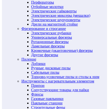
Перфораторы
Отбойные молотки
Электрические гайковерты
Электрические миксеры (мешалки)
Электрические шуруповерты
Дрели на магнитной стойке
Фрезерование и строгание
Электрические рубанки
Универсальные фрезеры
Ротационные фрезеры
Ламельные фрезеры
Кромочные (окантовочные) фрезеры
Другие фрезеры
Пиление
Лобзики
Ручные дисковые пилы
Сабельные пилы
Торцово-усовочные пилы и столы к ним
Инструменты с нагревательным элементом
Припои
Сопутствующие товары для пайки
Флюсы
Газовые паяльники
Паяльные станции
Строительные фены