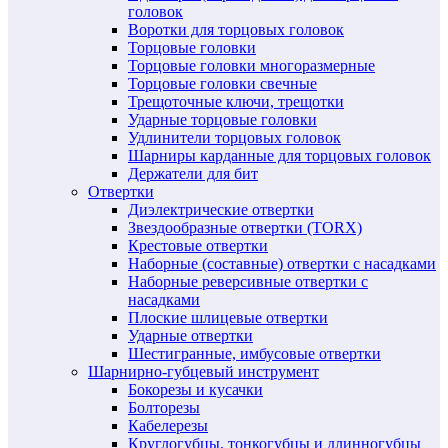
головок
Воротки для торцовых головок
Торцовые головки
Торцовые головки многоразмерные
Торцовые головки свечные
Трещоточные ключи, трещотки
Ударные торцовые головки
Удлинители торцовых головок
Шарниры карданные для торцовых головок
Держатели для бит
Отвертки
Диэлектрические отвертки
Звездообразные отвертки (TORX)
Крестовые отвертки
Наборные (составные) отвертки с насадками
Наборные реверсивные отвертки с
насадками
Плоские шлицевые отвертки
Ударные отвертки
Шестигранные, имбусовые отвертки
Шарнирно-губцевый инструмент
Бокорезы и кусачки
Болторезы
Кабелерезы
Круглогубцы, тонкогубцы и длинногубцы