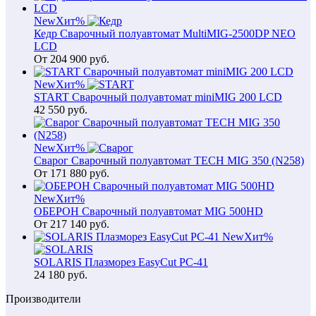
New
Хит
%
Кедр Сварочный полуавтомат MultiMIG-2500DP NEO
LCD
От
204 900
руб.
New
Хит
%
START Сварочный полуавтомат miniMIG 200 LCD
42 550
руб.
New
Хит
%
Сварог Сварочный полуавтомат TECH MIG 350 (N258)
От
171 880
руб.
New
Хит
%
ОБЕРОН Сварочный полуавтомат MIG 500HD
От
217 140
руб.
New
Хит
%
SOLARIS Плазморез EasyCut PC-41
24 180
руб.
Производители