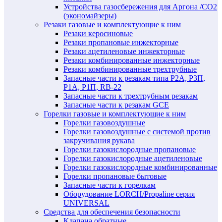
Устройства газосбережения для Аргона /СО2
(экономайзеры)
Резаки газовые и комплектующие к ним
Резаки керосиновые
Резаки пропановые инжекторные
Резаки ацетиленовые инжекторные
Резаки комбинированные инжекторные
Резаки комбинированные трехтрубные
Запасные части к резакам типа Р2А, Р3П,
Р1А, Р1П, RB-22
Запасные части к трехтрубным резакам
Запасные части к резакам GCE
Горелки газовые и комплектующие к ним
Горелки газовоздушные
Горелки газовоздушные с системой против
закручивания рукава
Горелки газокислородные пропановые
Горелки газокислородные ацетиленовые
Горелки газокислородные комбинированные
Горелки пропановые бытовые
Запасные части к горелкам
Оборудование LORCH/Propaline серия
UNIVERSAL
Средства для обеспечения безопасности
Клапана обратные