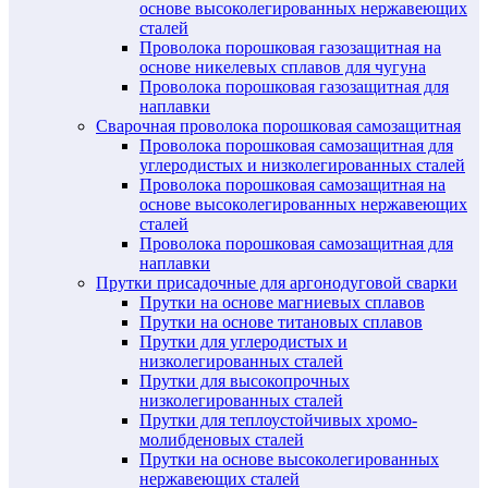
основе высоколегированных нержавеющих
сталей
Проволока порошковая газозащитная на
основе никелевых сплавов для чугуна
Проволока порошковая газозащитная для
наплавки
Сварочная проволока порошковая самозащитная
Проволока порошковая самозащитная для
углеродистых и низколегированных сталей
Проволока порошковая самозащитная на
основе высоколегированных нержавеющих
сталей
Проволока порошковая самозащитная для
наплавки
Прутки присадочные для аргонодуговой сварки
Прутки на основе магниевых сплавов
Прутки на основе титановых сплавов
Прутки для углеродистых и
низколегированных сталей
Прутки для высокопрочных
низколегированных сталей
Прутки для теплоустойчивых хромо-
молибденовых сталей
Прутки на основе высоколегированных
нержавеющих сталей