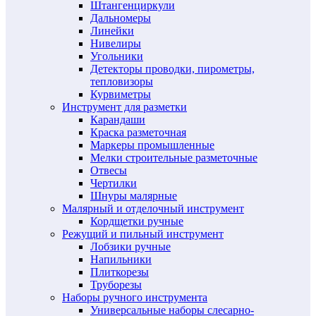
Штангенциркули
Дальномеры
Линейки
Нивелиры
Угольники
Детекторы проводки, пирометры,
тепловизоры
Курвиметры
Инструмент для разметки
Карандаши
Краска разметочная
Маркеры промышленные
Мелки строительные разметочные
Отвесы
Чертилки
Шнуры малярные
Малярный и отделочный инструмент
Кордщетки ручные
Режущий и пильный инструмент
Лобзики ручные
Напильники
Плиткорезы
Труборезы
Наборы ручного инструмента
Универсальные наборы слесарно-