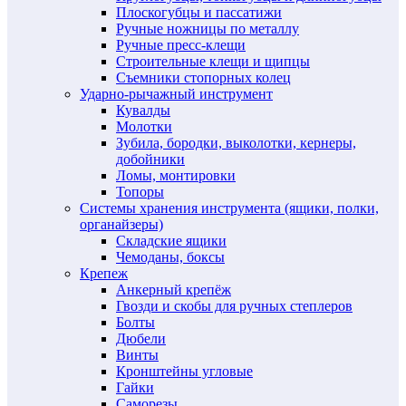
Плоскогубцы и пассатижи
Ручные ножницы по металлу
Ручные пресс-клещи
Строительные клещи и щипцы
Съемники стопорных колец
Ударно-рычажный инструмент
Кувалды
Молотки
Зубила, бородки, выколотки, кернеры,
добойники
Ломы, монтировки
Топоры
Системы хранения инструмента (ящики, полки,
органайзеры)
Складские ящики
Чемоданы, боксы
Крепеж
Анкерный крепёж
Гвозди и скобы для ручных степлеров
Болты
Дюбели
Винты
Кронштейны угловые
Гайки
Саморезы