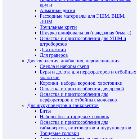
круги
Алмазные диски
Расходные материалы для ЭШМ, ВШМ,
ЛШМ
Точильные круги
Шкурка шлифовальная (наждачная бумага)
Оснастка и приспособления для УШМ и
штроборезов
Для ножниц
Для граверов
Для сверления, долбления, перемешивания
Сверла и наборы сверл
Буры и долота для перфораторов и отбойных
молотков
Коронки, наборы коронок, хвостовики
Оснастка и приспособления для дрелей
Оснастка и приспособления для
перфораторов и отбойных молотков
Для шуруповертов и гайковертов
Биты
Наборы бит и торцевых головок
Оснастка и приспособления для
гайковертов, винтовертов и шуруповертов
Торцевые головки
Адаптеры и магнитные держатели