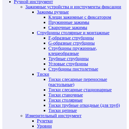
Ручной инструмент
Зажимные устройства и инструменты фиксации
Зажимы ручные
Клещи зажимные с фиксатором
Пружинные зажимы
Сварочные зажимы
Струбцины столярные и монтажные
F-образные струбцины
G-образные струбцины
Струбцины пружинные,
клещеобразные
Трубные струбцины
Угловые струбцины
Струбцины пистолетные
Тиски
Тиски слесарные переносные
(настольные)
Тиски слесарные стационарные
Тиски станочные
Тиски столярные
Тиски трубные откидные (для труб)
Тиски цепные
Измерительный инструмент
Рулетки
Уровни