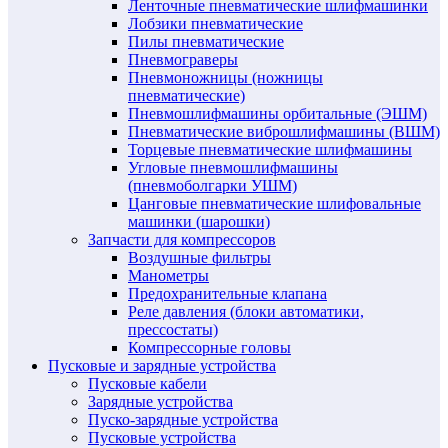
Ленточные пневматические шлифмашинки
Лобзики пневматические
Пилы пневматические
Пневмограверы
Пневмоножницы (ножницы
пневматические)
Пневмошлифмашины орбитальные (ЭШМ)
Пневматические виброшлифмашины (ВШМ)
Торцевые пневматические шлифмашины
Угловые пневмошлифмашины
(пневмоболгарки УШМ)
Цанговые пневматические шлифовальные
машинки (шарошки)
Запчасти для компрессоров
Воздушные фильтры
Манометры
Предохранительные клапана
Реле давления (блоки автоматики,
прессостаты)
Компрессорные головы
Пусковые и зарядные устройства
Пусковые кабели
Зарядные устройства
Пуско-зарядные устройства
Пусковые устройства