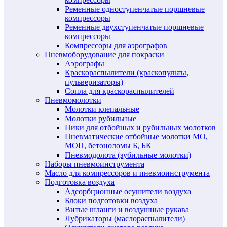
Ременные одноступенчатые поршневые
компрессоры
Ременные двухступенчатые поршневые
компрессоры
Компрессоры для аэрографов
Пневмоборудование для покраски
Аэрографы
Краскораспылители (краскопульты,
пульверизаторы)
Сопла для краскораспылителей
Пневмомолотки
Молотки клепальные
Молотки рубильные
Пики для отбойных и рубильных молотков
Пневматические отбойные молотки МО,
МОП, бетоноломы Б, БК
Пневмодолота (зубильные молотки)
Наборы пневмоинструмента
Масло для компрессоров и пневмоинструмента
Подготовка воздуха
Адсорбционные осушители воздуха
Блоки подготовки воздуха
Витые шланги и воздушные рукава
Лубрикаторы (маслораспылители)