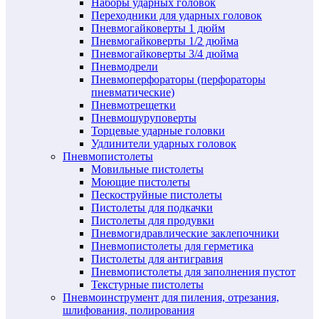
Наборы ударных головок
Переходники для ударных головок
Пневмогайковерты 1 дюйм
Пневмогайковерты 1/2 дюйма
Пневмогайковерты 3/4 дюйма
Пневмодрели
Пневмоперфораторы (перфораторы
пневматические)
Пневмотрещетки
Пневмошуруповерты
Торцевые ударные головки
Удлинители ударных головок
Пневмопистолеты
Мовильные пистолеты
Моющие пистолеты
Пескоструйные пистолеты
Пистолеты для подкачки
Пистолеты для продувки
Пневмогидравлические заклепочники
Пневмопистолеты для герметика
Пистолеты для антигравия
Пневмопистолеты для заполнения пустот
Текстурные пистолеты
Пневмоинструмент для пиления, отрезания,
шлифования, полирования