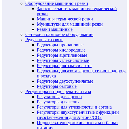
Оборудование машинной резки
Запасные части к машинам термической
резки
Машины термической резки
Мундштуки для машинной резки
Резаки машинные
Сетевое и рамповое оборудование
Редукторы газовые
Редукторы пропановые
Редукторы кислородные
Редукторы ацетиленовые
Редукторы углекислотные
Редукторы для закиси азота
Редукторы для азота, аргона, гелия, водорода
и воздуха
Редукторы двухступенчатые
Редукторы бытовые
Регуляторы и подогреватели газа
Регуляторы для аргона
Регуляторы для гелия
Регуляторы для углекислоты и аргона
Регуляторы двухступенчатые c функцией
газосбережения для Аргона/СО2
Подогреватели углекислого газа и блоки
питания