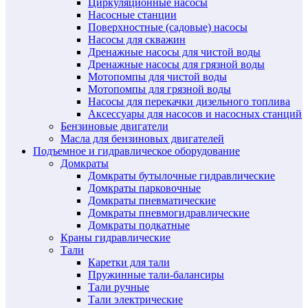
Циркуляционные насосы
Насосные станции
Поверхностные (садовые) насосы
Насосы для скважин
Дренажные насосы для чистой воды
Дренажные насосы для грязной воды
Мотопомпы для чистой воды
Мотопомпы для грязной воды
Насосы для перекачки дизельного топлива
Аксессуары для насосов и насосных станций
Бензиновые двигатели
Масла для бензиновых двигателей
Подъемное и гидравлическое оборудование
Домкраты
Домкраты бутылочные гидравлические
Домкраты парковочные
Домкраты пневматические
Домкраты пневмогидравлические
Домкраты подкатные
Краны гидравлические
Тали
Каретки для тали
Пружинные тали-балансиры
Тали ручные
Тали электрические