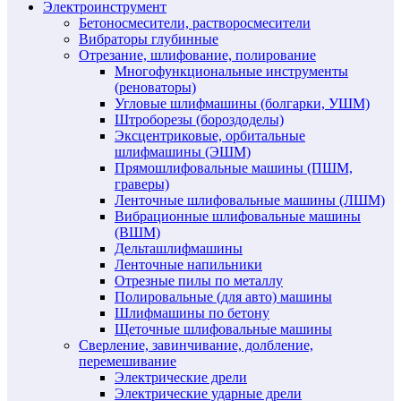
Электроинструмент
Бетоносмесители, растворосмесители
Вибраторы глубинные
Отрезание, шлифование, полирование
Многофункциональные инструменты
(реноваторы)
Угловые шлифмашины (болгарки, УШМ)
Штроборезы (бороздоделы)
Эксцентриковые, орбитальные
шлифмашины (ЭШМ)
Прямошлифовальные машины (ПШМ,
граверы)
Ленточные шлифовальные машины (ЛШМ)
Вибрационные шлифовальные машины
(ВШМ)
Дельташлифмашины
Ленточные напильники
Отрезные пилы по металлу
Полировальные (для авто) машины
Шлифмашины по бетону
Щеточные шлифовальные машины
Сверление, завинчивание, долбление,
перемешивание
Электрические дрели
Электрические ударные дрели