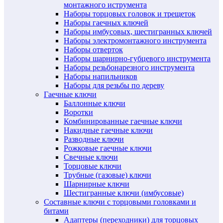
монтажного иструмента
Наборы торцовых головок и трещеток
Наборы гаечных ключей
Наборы имбусовых, шестигранных ключей
Наборы электромонтажного инструмента
Наборы отверток
Наборы шарнирно-губцевого инструмента
Наборы резьбонарезного инструмента
Наборы напильников
Наборы для резьбы по дереву
Гаечные ключи
Баллонные ключи
Воротки
Комбинированные гаечные ключи
Накидные гаечные ключи
Разводные ключи
Рожковые гаечные ключи
Свечные ключи
Торцовые ключи
Трубные (газовые) ключи
Шарнирные ключи
Шестигранные ключи (имбусовые)
Составные ключи с торцовыми головками и
битами
Адаптеры (переходники) для торцовых