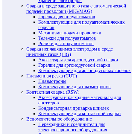
хранения электродов
Сварка в среде защитного газа с автоматической
подачей проволоки (MIG/MAG)
Горелки для полуавтоматов
Комплектующие для полуавтоматических
горелок
Механизмы подачи проволоки
Тележки для полуавтоматов
Ролики для полуавтоматов
Сварка неплавящимся электродом в среде
инертных газов (TIG)
Аксессуары для аргонодуговой сварки
Горелки для аргонодуговой сварки
Комплектующие для аргонодуговых горелок
Плазменная резка (CUT)
Плазмотроны
Комплектующие для плазмотронов
Контактная сварка (RSW)
Аксессуары и расходные материалы для
споттеров
Конденсаторная приварка шпилек
Комплектующие для контактной сварки
Вспомогательное оборудование
Переходники и соединители для
электросварочного оборудования