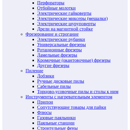
Перфораторы
Отбойные молотки
Электрические гайковерты
Электрические миксеры (мешалки)
Электрические шуруповерты
Дрели на магнитной стойке
Фрезерование и строгание
Электрические рубанки
Универсальные фрезеры
Ротационные фрезеры
Ламельные фрезеры
Кромочные (окантовочные) фрезеры
Другие фрезеры
Пиление
Лобзики
Ручные дисковые пилы
Сабельные пилы
Торцово-усовочные пилы и столы к ним
Инструменты с нагревательным элементом
Припои
Сопутствующие товары для пайки
Флюсы
Газовые паяльники
Паяльные станции
Строительные фены