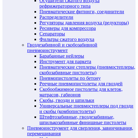
Осушители сжатого воздуха
рефрижераторного типа
Пневматические фитинги, соединители
Распределители
Регуляторы давления воздуха (редукторы)
Ресиверы для компрессора
Сепараторы
Фильтры сжатого воздуха
Гвоздезабивной и скобозабивной
пневмоинструмент
Барабанные нейлеры
Инструмент для паркета
Пневматические степлеры (пневмостеплеры,
скобозабивные пистолеты)
Пневмопистолеты по бетону
Реечные пневмопистолеты для гвоздей
Скобообжимное пистолеты для клеток,
матрасов, габионов
Скобы, гвозди и шпильки
Универсальные пневмостеплеры под гвозди
и скобы (комбопистолеты)
Штифтозабивные, гвоздезабивные,
шпилькозабивные финишные пистолеты
Пневмоинструмент для сверления, завинчивания,
перемешивания