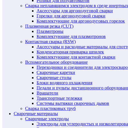
Ролики для полуавтоматов
Сварка неплавящимся электродом в среде инертных 
Аксессуары для аргонодуговой сварки
Горелки для аргонодуговой сварки
Комплектующие для аргонодуговых горелок
Плазменная резка (CUT)
Плазмотроны
Комплектующие для плазмотронов
Контактная сварка (RSW)
Аксессуары и расходные материалы для спотт
Конденсаторная приварка шпилек
Комплектующие для контактной сварки
Вспомогательное оборудование
Переходники и соединители для электросвар
Сварочные каретки
Сварочные столы
Блоки водяного охлаждения
Педали и пульты дистанционного оборудован
Вращатели
Транспортные тележки
Системы вытяжки сварочных дымов
Сварка пластиковых труб
Сварочные материалы
Сварочные электроды
Электроды для углеродистых и низколегиров