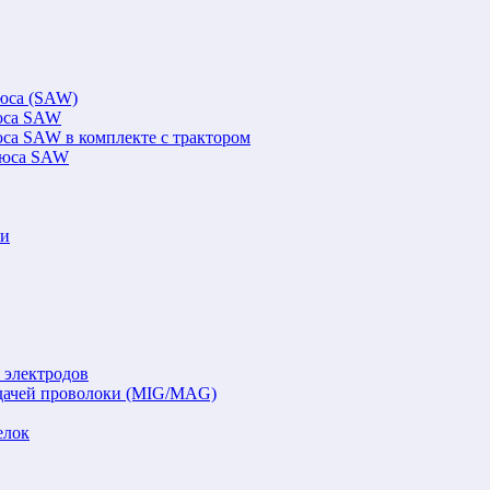
люса (SAW)
люса SAW
юса SAW в комплекте с трактором
флюса SAW
ки
 электродов
подачей проволоки (MIG/MAG)
елок