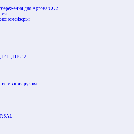
осбережения для Аргона/СО2
ния
(экономайзеры)
, Р1П, RB-22
кручивания рукава
VERSAL