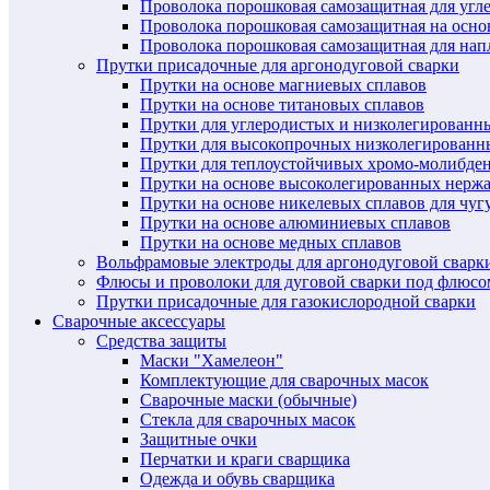
Проволока порошковая самозащитная для угл
Проволока порошковая самозащитная на осн
Проволока порошковая самозащитная для нап
Прутки присадочные для аргонодуговой сварки
Прутки на основе магниевых сплавов
Прутки на основе титановых сплавов
Прутки для углеродистых и низколегированн
Прутки для высокопрочных низколегированн
Прутки для теплоустойчивых хромо-молибде
Прутки на основе высоколегированных нерж
Прутки на основе никелевых сплавов для чуг
Прутки на основе алюминиевых сплавов
Прутки на основе медных сплавов
Вольфрамовые электроды для аргонодуговой сварк
Флюсы и проволоки для дуговой сварки под флюсо
Прутки присадочные для газокислородной сварки
Сварочные аксессуары
Средства защиты
Маски "Хамелеон"
Комплектующие для сварочных масок
Сварочные маски (обычные)
Стекла для сварочных масок
Защитные очки
Перчатки и краги сварщика
Одежда и обувь сварщика