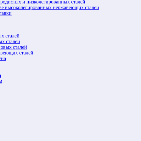
еродистых и низколегированных сталей
ове высоколегированных нержавеющих сталей
лавки
ых сталей
ых сталей
новых сталей
авеющих сталей
уна
и
м