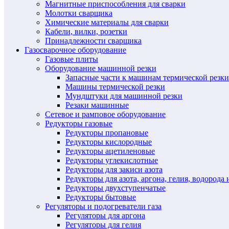
Магнитные приспособления для сварки
Молотки сварщика
Химические материалы для сварки
Кабели, вилки, розетки
Принадлежности сварщика
Газосварочное оборудование
Газовые плиты
Оборудование машинной резки
Запасные части к машинам термической резки
Машины термической резки
Мундштуки для машинной резки
Резаки машинные
Сетевое и рамповое оборудование
Редукторы газовые
Редукторы пропановые
Редукторы кислородные
Редукторы ацетиленовые
Редукторы углекислотные
Редукторы для закиси азота
Редукторы для азота, аргона, гелия, водорода 
Редукторы двухступенчатые
Редукторы бытовые
Регуляторы и подогреватели газа
Регуляторы для аргона
Регуляторы для гелия