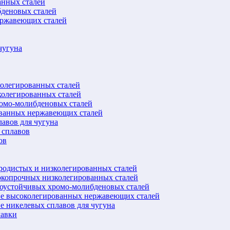
анных сталей
бденовых сталей
ержавеющих сталей
чугуна
колегированных сталей
колегированных сталей
ромо-молибденовых сталей
ованных нержавеющих сталей
авов для чугуна
 сплавов
ов
еродистых и низколегированных сталей
окопрочных низколегированных сталей
лоустойчивых хромо-молибденовых сталей
ве высоколегированных нержавеющих сталей
е никелевых сплавов для чугуна
лавки