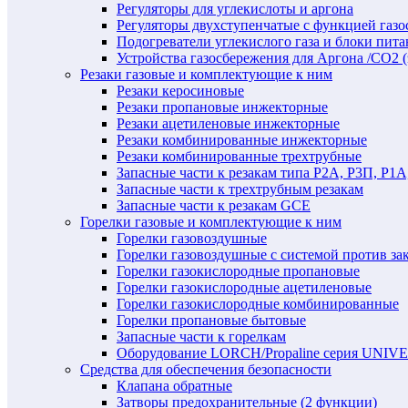
Регуляторы для углекислоты и аргона
Регуляторы двухступенчатые c функцией газ
Подогреватели углекислого газа и блоки пита
Устройства газосбережения для Аргона /СО2 
Резаки газовые и комплектующие к ним
Резаки керосиновые
Резаки пропановые инжекторные
Резаки ацетиленовые инжекторные
Резаки комбинированные инжекторные
Резаки комбинированные трехтрубные
Запасные части к резакам типа Р2А, Р3П, Р1А
Запасные части к трехтрубным резакам
Запасные части к резакам GCE
Горелки газовые и комплектующие к ним
Горелки газовоздушные
Горелки газовоздушные с системой против за
Горелки газокислородные пропановые
Горелки газокислородные ацетиленовые
Горелки газокислородные комбинированные
Горелки пропановые бытовые
Запасные части к горелкам
Оборудование LORCH/Propaline серия UNI
Средства для обеспечения безопасности
Клапана обратные
Затворы предохранительные (2 функции)