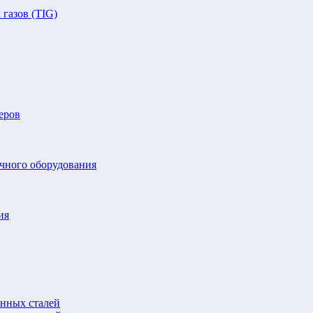
газов (TIG)
еров
очного оборудования
ия
анных сталей