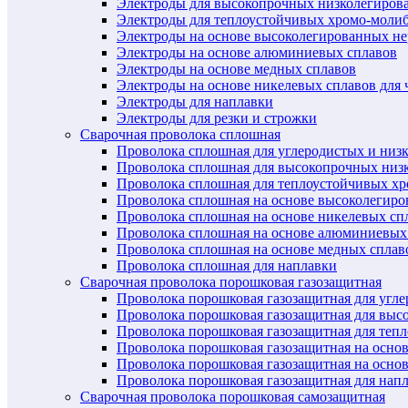
Электроды для высокопрочных низколегиров
Электроды для теплоустойчивых хромо-моли
Электроды на основе высоколегированных н
Электроды на основе алюминиевых сплавов
Электроды на основе медных сплавов
Электроды на основе никелевых сплавов для 
Электроды для наплавки
Электроды для резки и строжки
Сварочная проволока сплошная
Проволока сплошная для углеродистых и низ
Проволока сплошная для высокопрочных низ
Проволока сплошная для теплоустойчивых х
Проволока сплошная на основе высоколегир
Проволока сплошная на основе никелевых спл
Проволока сплошная на основе алюминиевых
Проволока сплошная на основе медных сплав
Проволока сплошная для наплавки
Сварочная проволока порошковая газозащитная
Проволока порошковая газозащитная для угл
Проволока порошковая газозащитная для выс
Проволока порошковая газозащитная для теп
Проволока порошковая газозащитная на осно
Проволока порошковая газозащитная на основ
Проволока порошковая газозащитная для нап
Сварочная проволока порошковая самозащитная