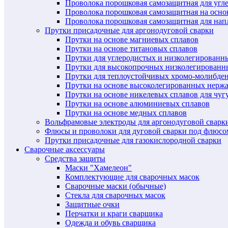
Проволока порошковая самозащитная для угл
Проволока порошковая самозащитная на осн
Проволока порошковая самозащитная для нап
Прутки присадочные для аргонодуговой сварки
Прутки на основе магниевых сплавов
Прутки на основе титановых сплавов
Прутки для углеродистых и низколегированн
Прутки для высокопрочных низколегированн
Прутки для теплоустойчивых хромо-молибде
Прутки на основе высоколегированных нерж
Прутки на основе никелевых сплавов для чуг
Прутки на основе алюминиевых сплавов
Прутки на основе медных сплавов
Вольфрамовые электроды для аргонодуговой сварк
Флюсы и проволоки для дуговой сварки под флюсо
Прутки присадочные для газокислородной сварки
Сварочные аксессуары
Средства защиты
Маски "Хамелеон"
Комплектующие для сварочных масок
Сварочные маски (обычные)
Стекла для сварочных масок
Защитные очки
Перчатки и краги сварщика
Одежда и обувь сварщика