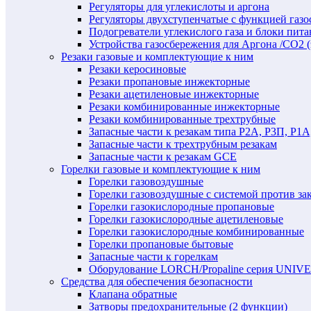
Регуляторы для углекислоты и аргона
Регуляторы двухступенчатые c функцией газ
Подогреватели углекислого газа и блоки пита
Устройства газосбережения для Аргона /СО2 
Резаки газовые и комплектующие к ним
Резаки керосиновые
Резаки пропановые инжекторные
Резаки ацетиленовые инжекторные
Резаки комбинированные инжекторные
Резаки комбинированные трехтрубные
Запасные части к резакам типа Р2А, Р3П, Р1А
Запасные части к трехтрубным резакам
Запасные части к резакам GCE
Горелки газовые и комплектующие к ним
Горелки газовоздушные
Горелки газовоздушные с системой против за
Горелки газокислородные пропановые
Горелки газокислородные ацетиленовые
Горелки газокислородные комбинированные
Горелки пропановые бытовые
Запасные части к горелкам
Оборудование LORCH/Propaline серия UNI
Средства для обеспечения безопасности
Клапана обратные
Затворы предохранительные (2 функции)