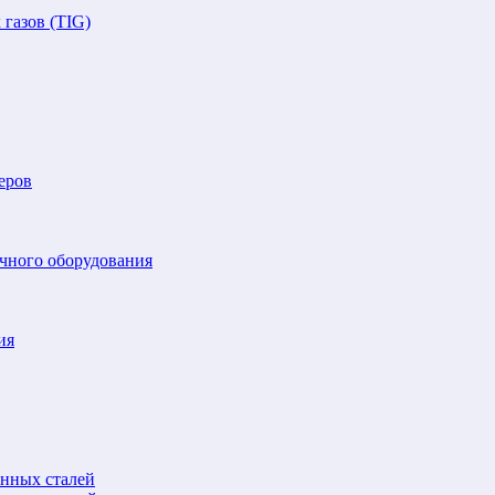
газов (TIG)
еров
очного оборудования
ия
анных сталей