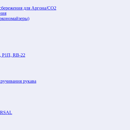
осбережения для Аргона/СО2
ния
(экономайзеры)
, Р1П, RB-22
кручивания рукава
VERSAL