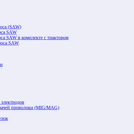
люса (SAW)
люса SAW
юса SAW в комплекте с трактором
флюса SAW
ки
 электродов
подачей проволоки (MIG/MAG)
елок