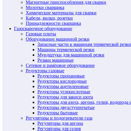
Магнитные приспособления для сварки
Молотки сварщика
Химические материалы для сварки
Кабели, вилки, розетки
Принадлежности сварщика
Газосварочное оборудование
Газовые плиты
Оборудование машинной резки
Запасные части к машинам термической резки
Машины термической резки
Мундштуки для машинной резки
Резаки машинные
Сетевое и рамповое оборудование
Редукторы газовые
Редукторы пропановые
Редукторы кислородные
Редукторы ацетиленовые
Редукторы углекислотные
Редукторы для закиси азота
Редукторы для азота, аргона, гелия, водорода 
Редукторы двухступенчатые
Редукторы бытовые
Регуляторы и подогреватели газа
Регуляторы для аргона
Регуляторы для гелия