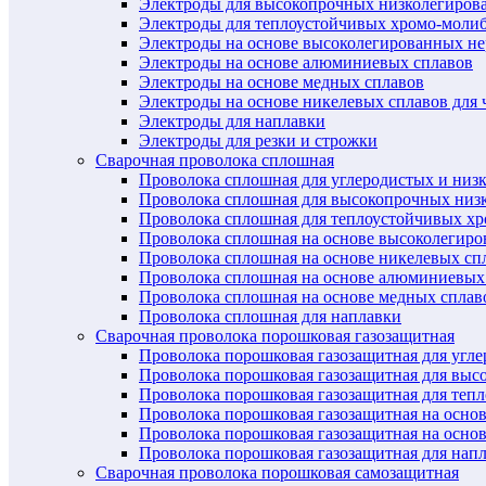
Электроды для высокопрочных низколегиров
Электроды для теплоустойчивых хромо-моли
Электроды на основе высоколегированных н
Электроды на основе алюминиевых сплавов
Электроды на основе медных сплавов
Электроды на основе никелевых сплавов для 
Электроды для наплавки
Электроды для резки и строжки
Сварочная проволока сплошная
Проволока сплошная для углеродистых и низ
Проволока сплошная для высокопрочных низ
Проволока сплошная для теплоустойчивых х
Проволока сплошная на основе высоколегир
Проволока сплошная на основе никелевых спл
Проволока сплошная на основе алюминиевых
Проволока сплошная на основе медных сплав
Проволока сплошная для наплавки
Сварочная проволока порошковая газозащитная
Проволока порошковая газозащитная для угл
Проволока порошковая газозащитная для выс
Проволока порошковая газозащитная для теп
Проволока порошковая газозащитная на осно
Проволока порошковая газозащитная на основ
Проволока порошковая газозащитная для нап
Сварочная проволока порошковая самозащитная