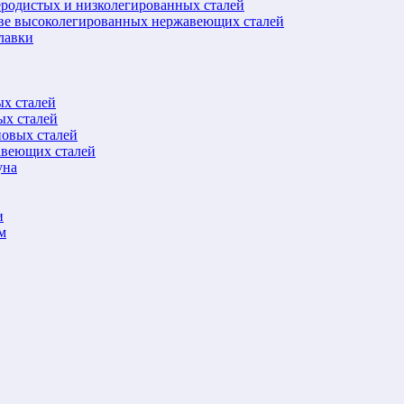
еродистых и низколегированных сталей
ове высоколегированных нержавеющих сталей
лавки
ых сталей
ых сталей
новых сталей
авеющих сталей
уна
и
м