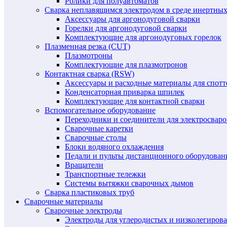
Ролики для полуавтоматов
Сварка неплавящимся электродом в среде инертных 
Аксессуары для аргонодуговой сварки
Горелки для аргонодуговой сварки
Комплектующие для аргонодуговых горелок
Плазменная резка (CUT)
Плазмотроны
Комплектующие для плазмотронов
Контактная сварка (RSW)
Аксессуары и расходные материалы для спотт
Конденсаторная приварка шпилек
Комплектующие для контактной сварки
Вспомогательное оборудование
Переходники и соединители для электросвар
Сварочные каретки
Сварочные столы
Блоки водяного охлаждения
Педали и пульты дистанционного оборудован
Вращатели
Транспортные тележки
Системы вытяжки сварочных дымов
Сварка пластиковых труб
Сварочные материалы
Сварочные электроды
Электроды для углеродистых и низколегиров