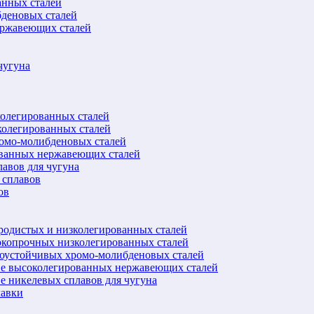
анных сталей
бденовых сталей
ержавеющих сталей
чугуна
колегированных сталей
колегированных сталей
ромо-молибденовых сталей
ованных нержавеющих сталей
авов для чугуна
 сплавов
ов
еродистых и низколегированных сталей
окопрочных низколегированных сталей
лоустойчивых хромо-молибденовых сталей
ве высоколегированных нержавеющих сталей
е никелевых сплавов для чугуна
лавки