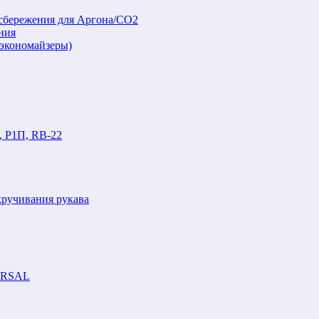
осбережения для Аргона/СО2
ния
(экономайзеры)
, Р1П, RB-22
кручивания рукава
VERSAL