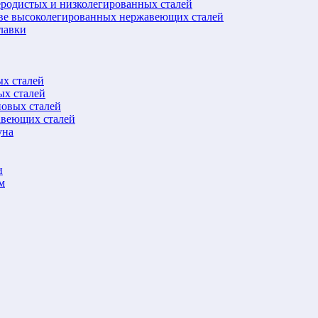
еродистых и низколегированных сталей
ове высоколегированных нержавеющих сталей
лавки
ых сталей
ых сталей
новых сталей
авеющих сталей
уна
и
м