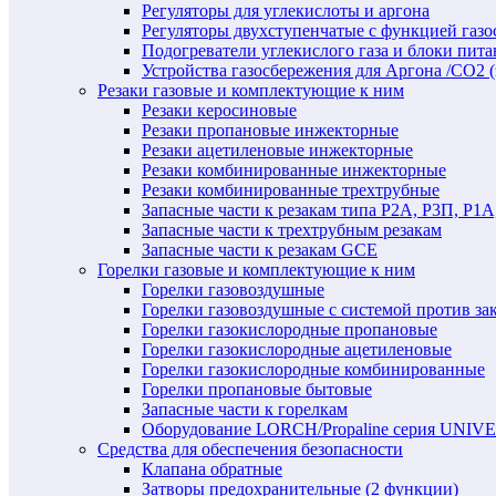
Регуляторы для углекислоты и аргона
Регуляторы двухступенчатые c функцией газ
Подогреватели углекислого газа и блоки пита
Устройства газосбережения для Аргона /СО2 
Резаки газовые и комплектующие к ним
Резаки керосиновые
Резаки пропановые инжекторные
Резаки ацетиленовые инжекторные
Резаки комбинированные инжекторные
Резаки комбинированные трехтрубные
Запасные части к резакам типа Р2А, Р3П, Р1А
Запасные части к трехтрубным резакам
Запасные части к резакам GCE
Горелки газовые и комплектующие к ним
Горелки газовоздушные
Горелки газовоздушные с системой против за
Горелки газокислородные пропановые
Горелки газокислородные ацетиленовые
Горелки газокислородные комбинированные
Горелки пропановые бытовые
Запасные части к горелкам
Оборудование LORCH/Propaline серия UNI
Средства для обеспечения безопасности
Клапана обратные
Затворы предохранительные (2 функции)