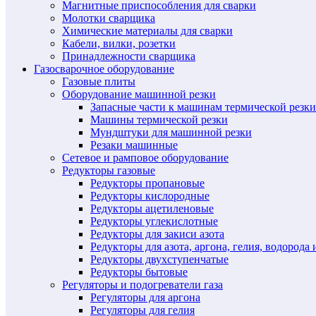
Магнитные приспособления для сварки
Молотки сварщика
Химические материалы для сварки
Кабели, вилки, розетки
Принадлежности сварщика
Газосварочное оборудование
Газовые плиты
Оборудование машинной резки
Запасные части к машинам термической резки
Машины термической резки
Мундштуки для машинной резки
Резаки машинные
Сетевое и рамповое оборудование
Редукторы газовые
Редукторы пропановые
Редукторы кислородные
Редукторы ацетиленовые
Редукторы углекислотные
Редукторы для закиси азота
Редукторы для азота, аргона, гелия, водорода 
Редукторы двухступенчатые
Редукторы бытовые
Регуляторы и подогреватели газа
Регуляторы для аргона
Регуляторы для гелия