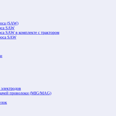
люса (SAW)
люса SAW
юса SAW в комплекте с трактором
флюса SAW
ки
 электродов
подачей проволоки (MIG/MAG)
елок