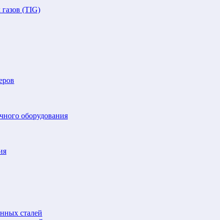
газов (TIG)
еров
очного оборудования
ия
анных сталей