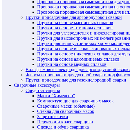
Проволока порошковая самозащитная для угл
Проволока порошковая самозащитная на осн
Проволока порошковая самозащитная для нап
Прутки присадочные для аргонодуговой сварки
Прутки на основе магниевых сплавов
Прутки на основе титановых сплавов
Прутки для углеродистых и низколегированн
Прутки для высокопрочных низколегированн
Прутки для теплоустойчивых хромо-молибде
Прутки на основе высоколегированных нерж
Прутки на основе никелевых сплавов для чуг
Прутки на основе алюминиевых сплавов
Прутки на основе медных сплавов
Вольфрамовые электроды для аргонодуговой сварк
Флюсы и проволоки для дуговой сварки под флюсо
Прутки присадочные для газокислородной сварки
Сварочные аксессуары
Средства защиты
Маски "Хамелеон"
Комплектующие для сварочных масок
Сварочные маски (обычные)
Стекла для сварочных масок
Защитные очки
Перчатки и краги сварщика
Одежда и обувь сварщика