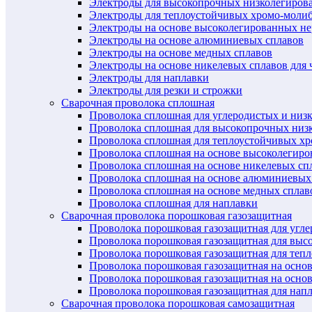
Электроды для высокопрочных низколегиров
Электроды для теплоустойчивых хромо-моли
Электроды на основе высоколегированных н
Электроды на основе алюминиевых сплавов
Электроды на основе медных сплавов
Электроды на основе никелевых сплавов для 
Электроды для наплавки
Электроды для резки и строжки
Сварочная проволока сплошная
Проволока сплошная для углеродистых и низ
Проволока сплошная для высокопрочных низ
Проволока сплошная для теплоустойчивых х
Проволока сплошная на основе высоколегир
Проволока сплошная на основе никелевых спл
Проволока сплошная на основе алюминиевых
Проволока сплошная на основе медных сплав
Проволока сплошная для наплавки
Сварочная проволока порошковая газозащитная
Проволока порошковая газозащитная для угл
Проволока порошковая газозащитная для выс
Проволока порошковая газозащитная для теп
Проволока порошковая газозащитная на осно
Проволока порошковая газозащитная на основ
Проволока порошковая газозащитная для нап
Сварочная проволока порошковая самозащитная