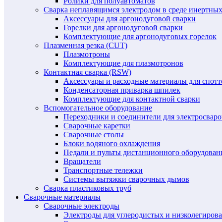
Ролики для полуавтоматов
Сварка неплавящимся электродом в среде инертных 
Аксессуары для аргонодуговой сварки
Горелки для аргонодуговой сварки
Комплектующие для аргонодуговых горелок
Плазменная резка (CUT)
Плазмотроны
Комплектующие для плазмотронов
Контактная сварка (RSW)
Аксессуары и расходные материалы для спотт
Конденсаторная приварка шпилек
Комплектующие для контактной сварки
Вспомогательное оборудование
Переходники и соединители для электросвар
Сварочные каретки
Сварочные столы
Блоки водяного охлаждения
Педали и пульты дистанционного оборудован
Вращатели
Транспортные тележки
Системы вытяжки сварочных дымов
Сварка пластиковых труб
Сварочные материалы
Сварочные электроды
Электроды для углеродистых и низколегиров