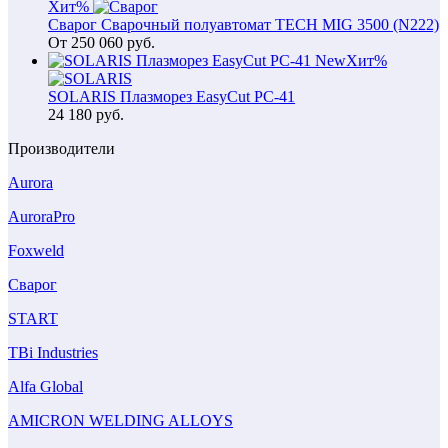
Хит
%
Сварог Сварочный полуавтомат TECH MIG 3500 (N222)
От
250 060
руб.
New
Хит
%
SOLARIS Плазморез EasyCut PC-41
24 180
руб.
Производители
Aurora
AuroraPro
Foxweld
Сварог
START
TBi Industries
Alfa Global
AMICRON WELDING ALLOYS