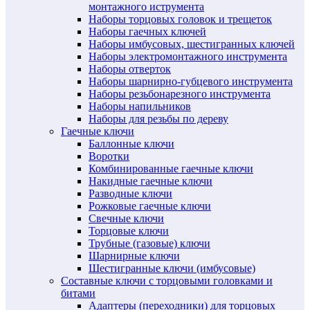
монтажного иструмента
Наборы торцовых головок и трещеток
Наборы гаечных ключей
Наборы имбусовых, шестигранных ключей
Наборы электромонтажного инструмента
Наборы отверток
Наборы шарнирно-губцевого инструмента
Наборы резьбонарезного инструмента
Наборы напильников
Наборы для резьбы по дереву
Гаечные ключи
Баллонные ключи
Воротки
Комбинированные гаечные ключи
Накидные гаечные ключи
Разводные ключи
Рожковые гаечные ключи
Свечные ключи
Торцовые ключи
Трубные (газовые) ключи
Шарнирные ключи
Шестигранные ключи (имбусовые)
Составные ключи с торцовыми головками и
битами
Адаптеры (переходники) для торцовых