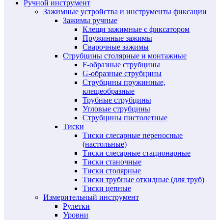
Ручной инструмент
Зажимные устройства и инструменты фиксации
Зажимы ручные
Клещи зажимные с фиксатором
Пружинные зажимы
Сварочные зажимы
Струбцины столярные и монтажные
F-образные струбцины
G-образные струбцины
Струбцины пружинные,
клещеобразные
Трубные струбцины
Угловые струбцины
Струбцины пистолетные
Тиски
Тиски слесарные переносные
(настольные)
Тиски слесарные стационарные
Тиски станочные
Тиски столярные
Тиски трубные откидные (для труб)
Тиски цепные
Измерительный инструмент
Рулетки
Уровни