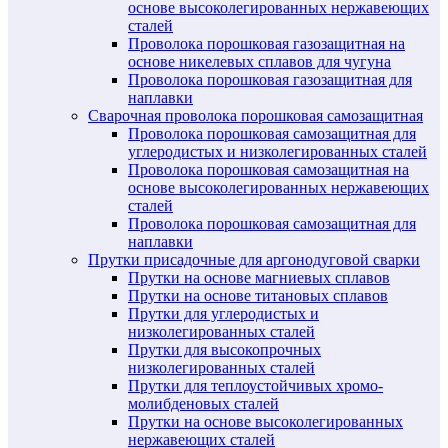
основе высоколегированных нержавеющих
сталей
Проволока порошковая газозащитная на
основе никелевых сплавов для чугуна
Проволока порошковая газозащитная для
наплавки
Сварочная проволока порошковая самозащитная
Проволока порошковая самозащитная для
углеродистых и низколегированных сталей
Проволока порошковая самозащитная на
основе высоколегированных нержавеющих
сталей
Проволока порошковая самозащитная для
наплавки
Прутки присадочные для аргонодуговой сварки
Прутки на основе магниевых сплавов
Прутки на основе титановых сплавов
Прутки для углеродистых и
низколегированных сталей
Прутки для высокопрочных
низколегированных сталей
Прутки для теплоустойчивых хромо-
молибденовых сталей
Прутки на основе высоколегированных
нержавеющих сталей