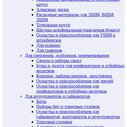
круги
Алмазные диски
Расходные материалы для ЭШМ, ВШМ,
ЛШМ
Точильные круги
Шкурка шлифовальная (наждачная бумага)
Оснастка и приспособления для УШМ и
штроборезов
Для ножниц
Для граверов
Для сверления, долбления, перемешивания
Сверла и наборы сверл
Буры и долота для перфораторов и отбойных
молотков
Коронки, наборы коронок, хвостовики
Оснастка и приспособления для дрелей
Оснастка и приспособления для
перфораторов и отбойных молотков
Для шуруповертов и гайковертов
Биты
Наборы бит и торцевых головок
Оснастка и приспособления для
гайковертов, винтовертов и шуруповертов
Торцевые головки
Адаптеры и магнитные держатели