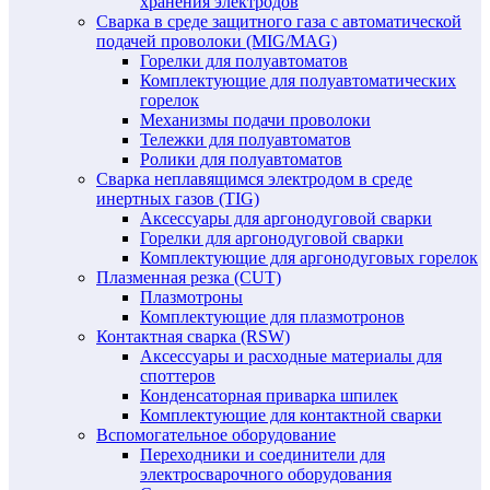
хранения электродов
Сварка в среде защитного газа с автоматической
подачей проволоки (MIG/MAG)
Горелки для полуавтоматов
Комплектующие для полуавтоматических
горелок
Механизмы подачи проволоки
Тележки для полуавтоматов
Ролики для полуавтоматов
Сварка неплавящимся электродом в среде
инертных газов (TIG)
Аксессуары для аргонодуговой сварки
Горелки для аргонодуговой сварки
Комплектующие для аргонодуговых горелок
Плазменная резка (CUT)
Плазмотроны
Комплектующие для плазмотронов
Контактная сварка (RSW)
Аксессуары и расходные материалы для
споттеров
Конденсаторная приварка шпилек
Комплектующие для контактной сварки
Вспомогательное оборудование
Переходники и соединители для
электросварочного оборудования