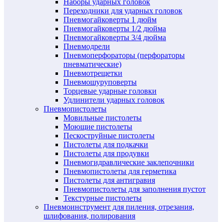
Наборы ударных головок
Переходники для ударных головок
Пневмогайковерты 1 дюйм
Пневмогайковерты 1/2 дюйма
Пневмогайковерты 3/4 дюйма
Пневмодрели
Пневмоперфораторы (перфораторы
пневматические)
Пневмотрещетки
Пневмошуруповерты
Торцевые ударные головки
Удлинители ударных головок
Пневмопистолеты
Мовильные пистолеты
Моющие пистолеты
Пескоструйные пистолеты
Пистолеты для подкачки
Пистолеты для продувки
Пневмогидравлические заклепочники
Пневмопистолеты для герметика
Пистолеты для антигравия
Пневмопистолеты для заполнения пустот
Текстурные пистолеты
Пневмоинструмент для пиления, отрезания,
шлифования, полирования