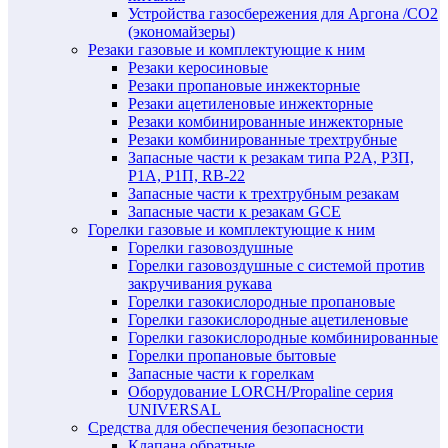
Устройства газосбережения для Аргона /СО2
(экономайзеры)
Резаки газовые и комплектующие к ним
Резаки керосиновые
Резаки пропановые инжекторные
Резаки ацетиленовые инжекторные
Резаки комбинированные инжекторные
Резаки комбинированные трехтрубные
Запасные части к резакам типа Р2А, Р3П,
Р1А, Р1П, RB-22
Запасные части к трехтрубным резакам
Запасные части к резакам GCE
Горелки газовые и комплектующие к ним
Горелки газовоздушные
Горелки газовоздушные с системой против
закручивания рукава
Горелки газокислородные пропановые
Горелки газокислородные ацетиленовые
Горелки газокислородные комбинированные
Горелки пропановые бытовые
Запасные части к горелкам
Оборудование LORCH/Propaline серия
UNIVERSAL
Средства для обеспечения безопасности
Клапана обратные