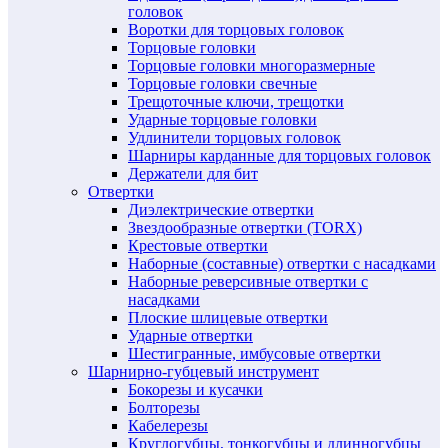
головок
Воротки для торцовых головок
Торцовые головки
Торцовые головки многоразмерные
Торцовые головки свечные
Трещоточные ключи, трещотки
Ударные торцовые головки
Удлинители торцовых головок
Шарниры карданные для торцовых головок
Держатели для бит
Отвертки
Диэлектрические отвертки
Звездообразные отвертки (TORX)
Крестовые отвертки
Наборные (составные) отвертки с насадками
Наборные реверсивные отвертки с
насадками
Плоские шлицевые отвертки
Ударные отвертки
Шестигранные, имбусовые отвертки
Шарнирно-губцевый инструмент
Бокорезы и кусачки
Болторезы
Кабелерезы
Круглогубцы, тонкогубцы и длинногубцы