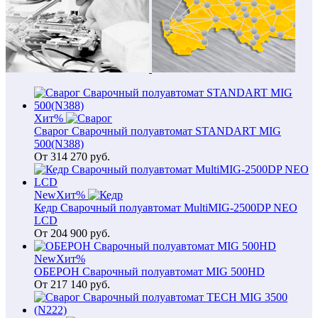
Хит
%
Сварог Сварочный полуавтомат STANDART MIG
500(N388)
От
314 270
руб.
New
Хит
%
Кедр Сварочный полуавтомат MultiMIG-2500DP NEO
LCD
От
204 900
руб.
New
Хит
%
ОБЕРОН Сварочный полуавтомат MIG 500HD
От
217 140
руб.