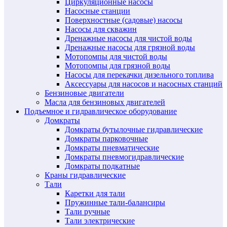
Циркуляционные насосы
Насосные станции
Поверхностные (садовые) насосы
Насосы для скважин
Дренажные насосы для чистой воды
Дренажные насосы для грязной воды
Мотопомпы для чистой воды
Мотопомпы для грязной воды
Насосы для перекачки дизельного топлива
Аксессуары для насосов и насосных станций
Бензиновые двигатели
Масла для бензиновых двигателей
Подъемное и гидравлическое оборудование
Домкраты
Домкраты бутылочные гидравлические
Домкраты парковочные
Домкраты пневматические
Домкраты пневмогидравлические
Домкраты подкатные
Краны гидравлические
Тали
Каретки для тали
Пружинные тали-балансиры
Тали ручные
Тали электрические