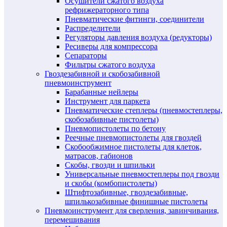
Осушители сжатого воздуха
рефрижераторного типа
Пневматические фитинги, соединители
Распределители
Регуляторы давления воздуха (редукторы)
Ресиверы для компрессора
Сепараторы
Фильтры сжатого воздуха
Гвоздезабивной и скобозабивной
пневмоинструмент
Барабанные нейлеры
Инструмент для паркета
Пневматические степлеры (пневмостеплеры,
скобозабивные пистолеты)
Пневмопистолеты по бетону
Реечные пневмопистолеты для гвоздей
Скобообжимное пистолеты для клеток,
матрасов, габионов
Скобы, гвозди и шпильки
Универсальные пневмостеплеры под гвозди
и скобы (комбопистолеты)
Штифтозабивные, гвоздезабивные,
шпилькозабивные финишные пистолеты
Пневмоинструмент для сверления, завинчивания,
перемешивания