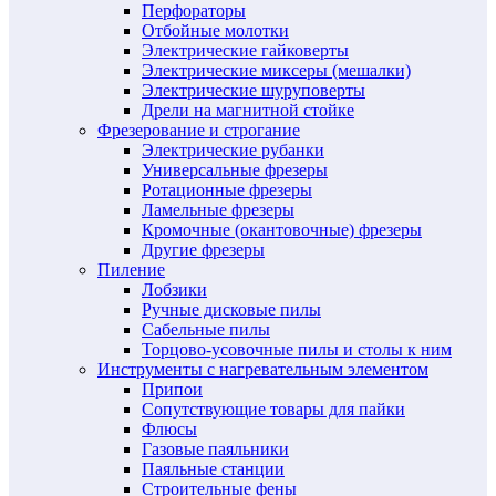
Перфораторы
Отбойные молотки
Электрические гайковерты
Электрические миксеры (мешалки)
Электрические шуруповерты
Дрели на магнитной стойке
Фрезерование и строгание
Электрические рубанки
Универсальные фрезеры
Ротационные фрезеры
Ламельные фрезеры
Кромочные (окантовочные) фрезеры
Другие фрезеры
Пиление
Лобзики
Ручные дисковые пилы
Сабельные пилы
Торцово-усовочные пилы и столы к ним
Инструменты с нагревательным элементом
Припои
Сопутствующие товары для пайки
Флюсы
Газовые паяльники
Паяльные станции
Строительные фены