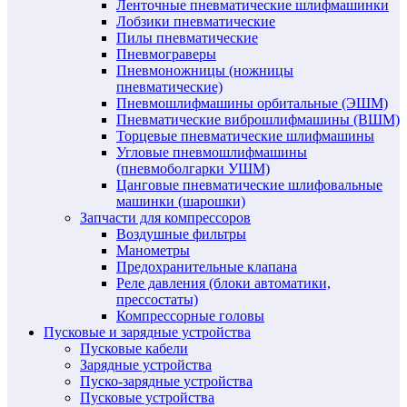
Ленточные пневматические шлифмашинки
Лобзики пневматические
Пилы пневматические
Пневмограверы
Пневмоножницы (ножницы
пневматические)
Пневмошлифмашины орбитальные (ЭШМ)
Пневматические виброшлифмашины (ВШМ)
Торцевые пневматические шлифмашины
Угловые пневмошлифмашины
(пневмоболгарки УШМ)
Цанговые пневматические шлифовальные
машинки (шарошки)
Запчасти для компрессоров
Воздушные фильтры
Манометры
Предохранительные клапана
Реле давления (блоки автоматики,
прессостаты)
Компрессорные головы
Пусковые и зарядные устройства
Пусковые кабели
Зарядные устройства
Пуско-зарядные устройства
Пусковые устройства