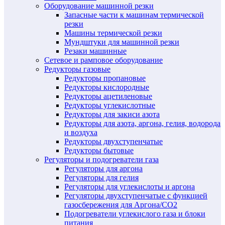
Оборудование машинной резки
Запасные части к машинам термической
резки
Машины термической резки
Мундштуки для машинной резки
Резаки машинные
Сетевое и рамповое оборудование
Редукторы газовые
Редукторы пропановые
Редукторы кислородные
Редукторы ацетиленовые
Редукторы углекислотные
Редукторы для закиси азота
Редукторы для азота, аргона, гелия, водорода
и воздуха
Редукторы двухступенчатые
Редукторы бытовые
Регуляторы и подогреватели газа
Регуляторы для аргона
Регуляторы для гелия
Регуляторы для углекислоты и аргона
Регуляторы двухступенчатые c функцией
газосбережения для Аргона/СО2
Подогреватели углекислого газа и блоки
питания