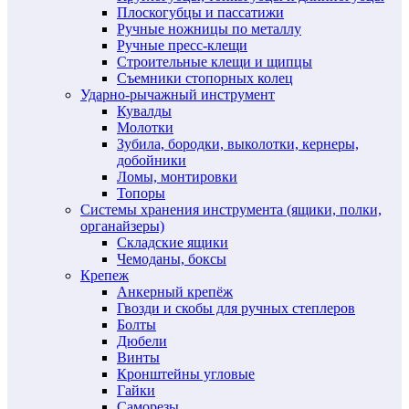
Плоскогубцы и пассатижи
Ручные ножницы по металлу
Ручные пресс-клещи
Строительные клещи и щипцы
Съемники стопорных колец
Ударно-рычажный инструмент
Кувалды
Молотки
Зубила, бородки, выколотки, кернеры,
добойники
Ломы, монтировки
Топоры
Системы хранения инструмента (ящики, полки,
органайзеры)
Складские ящики
Чемоданы, боксы
Крепеж
Анкерный крепёж
Гвозди и скобы для ручных степлеров
Болты
Дюбели
Винты
Кронштейны угловые
Гайки
Саморезы