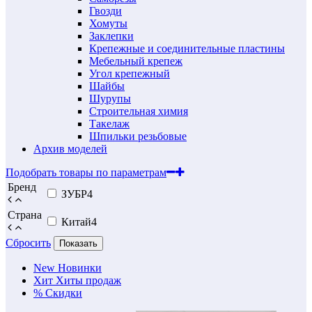
Гвозди
Хомуты
Заклепки
Крепежные и соединительные пластины
Мебельный крепеж
Угол крепежный
Шайбы
Шурупы
Строительная химия
Такелаж
Шпильки резьбовые
Архив моделей
Подобрать товары по параметрам
Бренд
ЗУБР
4
Страна
Китай
4
Сбросить
Показать
New
Новинки
Хит
Хиты продаж
%
Скидки