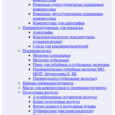
Ременные одноступенчатые поршневые
компрессоры
Ременные двухступенчатые поршневые
компрессоры
Компрессоры для аэрографов
Пневмоборудование для покраски
Аэрографы
Краскораспылители (краскопульты,
пульверизаторы)
Сопла для краскораспылителей
Пневмомолотки
Молотки клепальные
Молотки рубильные
Пики для отбойных и рубильных молотков
Пневматические отбойные молотки МО,
МОП, бетоноломы Б, БК
Пневмодолота (зубильные молотки)
Наборы пневмоинструмента
Масло для компрессоров и пневмоинструмента
Подготовка воздуха
Адсорбционные осушители воздуха
Блоки подготовки воздуха
Витые шланги и воздушные рукава
Лубрикаторы (маслораспылители)