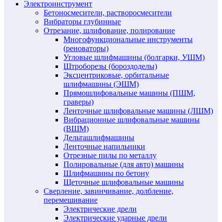
Электроинструмент
Бетоносмесители, растворосмесители
Вибраторы глубинные
Отрезание, шлифование, полирование
Многофункциональные инструменты
(реноваторы)
Угловые шлифмашины (болгарки, УШМ)
Штроборезы (бороздоделы)
Эксцентриковые, орбитальные
шлифмашины (ЭШМ)
Прямошлифовальные машины (ПШМ,
граверы)
Ленточные шлифовальные машины (ЛШМ)
Вибрационные шлифовальные машины
(ВШМ)
Дельташлифмашины
Ленточные напильники
Отрезные пилы по металлу
Полировальные (для авто) машины
Шлифмашины по бетону
Щеточные шлифовальные машины
Сверление, завинчивание, долбление,
перемешивание
Электрические дрели
Электрические ударные дрели