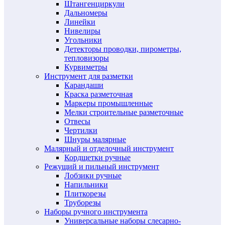
Штангенциркули
Дальномеры
Линейки
Нивелиры
Угольники
Детекторы проводки, пирометры,
тепловизоры
Курвиметры
Инструмент для разметки
Карандаши
Краска разметочная
Маркеры промышленные
Мелки строительные разметочные
Отвесы
Чертилки
Шнуры малярные
Малярный и отделочный инструмент
Кордщетки ручные
Режущий и пильный инструмент
Лобзики ручные
Напильники
Плиткорезы
Труборезы
Наборы ручного инструмента
Универсальные наборы слесарно-