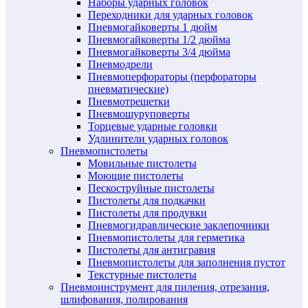
Наборы ударных головок
Переходники для ударных головок
Пневмогайковерты 1 дюйм
Пневмогайковерты 1/2 дюйма
Пневмогайковерты 3/4 дюйма
Пневмодрели
Пневмоперфораторы (перфораторы
пневматические)
Пневмотрещетки
Пневмошуруповерты
Торцевые ударные головки
Удлинители ударных головок
Пневмопистолеты
Мовильные пистолеты
Моющие пистолеты
Пескоструйные пистолеты
Пистолеты для подкачки
Пистолеты для продувки
Пневмогидравлические заклепочники
Пневмопистолеты для герметика
Пистолеты для антигравия
Пневмопистолеты для заполнения пустот
Текстурные пистолеты
Пневмоинструмент для пиления, отрезания,
шлифования, полирования