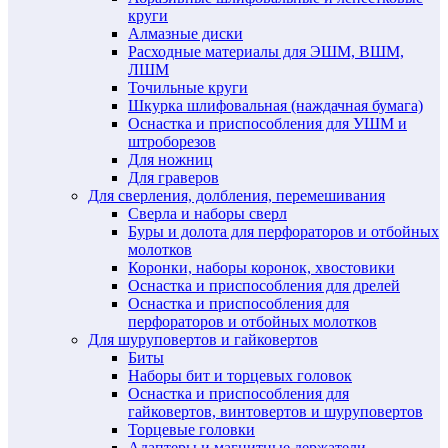
круги
Алмазные диски
Расходные материалы для ЭШМ, ВШМ,
ЛШМ
Точильные круги
Шкурка шлифовальная (наждачная бумага)
Оснастка и приспособления для УШМ и
штроборезов
Для ножниц
Для граверов
Для сверления, долбления, перемешивания
Сверла и наборы сверл
Буры и долота для перфораторов и отбойных
молотков
Коронки, наборы коронок, хвостовики
Оснастка и приспособления для дрелей
Оснастка и приспособления для
перфораторов и отбойных молотков
Для шуруповертов и гайковертов
Биты
Наборы бит и торцевых головок
Оснастка и приспособления для
гайковертов, винтовертов и шуруповертов
Торцевые головки
Адаптеры и магнитные держатели