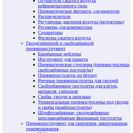
Осушители сжатого воздуха
рефрижераторного типа
Пневматические фитинги, соединители
Распределители
Регуляторы давления воздуха (редукторы)
Ресиверы для компрессора
Сепараторы
Фильтры сжатого воздуха
Гвоздезабивной и скобозабивной
пневмоинструмент
Барабанные нейлеры
Инструмент для паркета
Пневматические степлеры (пневмостеплеры,
скобозабивные пистолеты)
Пневмопистолеты по бетону
Реечные пневмопистолеты для гвоздей
Скобообжимное пистолеты для клеток,
матрасов, габионов
Скобы, гвозди и шпильки
Универсальные пневмостеплеры под гвозди
и скобы (комбопистолеты)
Штифтозабивные, гвоздезабивные,
шпилькозабивные финишные пистолеты
Пневмоинструмент для сверления, завинчивания,
перемешивания