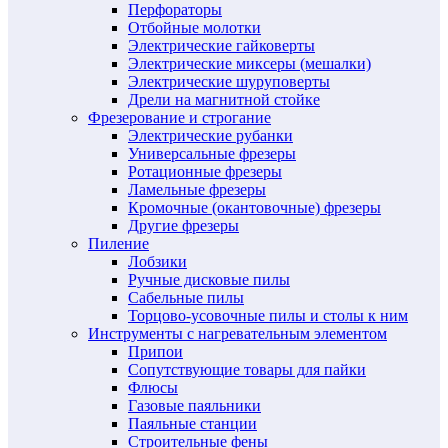
Перфораторы
Отбойные молотки
Электрические гайковерты
Электрические миксеры (мешалки)
Электрические шуруповерты
Дрели на магнитной стойке
Фрезерование и строгание
Электрические рубанки
Универсальные фрезеры
Ротационные фрезеры
Ламельные фрезеры
Кромочные (окантовочные) фрезеры
Другие фрезеры
Пиление
Лобзики
Ручные дисковые пилы
Сабельные пилы
Торцово-усовочные пилы и столы к ним
Инструменты с нагревательным элементом
Припои
Сопутствующие товары для пайки
Флюсы
Газовые паяльники
Паяльные станции
Строительные фены