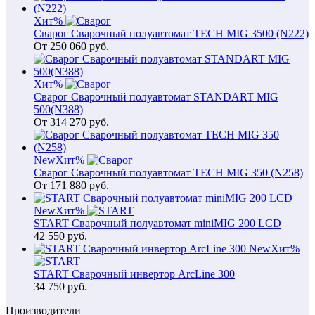
Хит
%
Сварог Сварочный полуавтомат TECH MIG 3500 (N222)
От
250 060
руб.
Хит
%
Сварог Сварочный полуавтомат STANDART MIG
500(N388)
От
314 270
руб.
New
Хит
%
Сварог Сварочный полуавтомат TECH MIG 350 (N258)
От
171 880
руб.
New
Хит
%
START Сварочный полуавтомат miniMIG 200 LCD
42 550
руб.
New
Хит
%
START Сварочный инвертор ArcLine 300
34 750
руб.
Производители