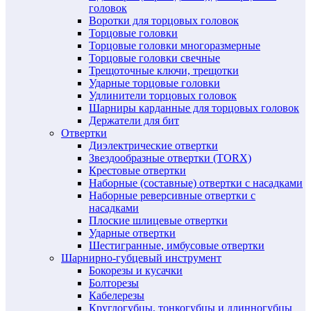
головок
Воротки для торцовых головок
Торцовые головки
Торцовые головки многоразмерные
Торцовые головки свечные
Трещоточные ключи, трещотки
Ударные торцовые головки
Удлинители торцовых головок
Шарниры карданные для торцовых головок
Держатели для бит
Отвертки
Диэлектрические отвертки
Звездообразные отвертки (TORX)
Крестовые отвертки
Наборные (составные) отвертки с насадками
Наборные реверсивные отвертки с
насадками
Плоские шлицевые отвертки
Ударные отвертки
Шестигранные, имбусовые отвертки
Шарнирно-губцевый инструмент
Бокорезы и кусачки
Болторезы
Кабелерезы
Круглогубцы, тонкогубцы и длинногубцы