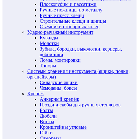
Плоскогубцы и пассатижи
Ручные ножницы по металлу
Ручные пресс-клещи
Строительные клещи и щипцы
Съемники стопорных колец
Ударно-рычажный инструмент
Кувалды
Молотки
Зубила, бородки, выколотки, кернеры,
добойники
Ломы, монтировки
Топоры
Системы хранения инструмента (ящики, полки,
органайзеры)
Складские ящики
Чемоданы, боксы
Крепеж
Анкерный крепёж
Гвозди и скобы для ручных степлеров
Болты
Дюбели
Винты
Кронштейны угловые
Гайки
Саморезы