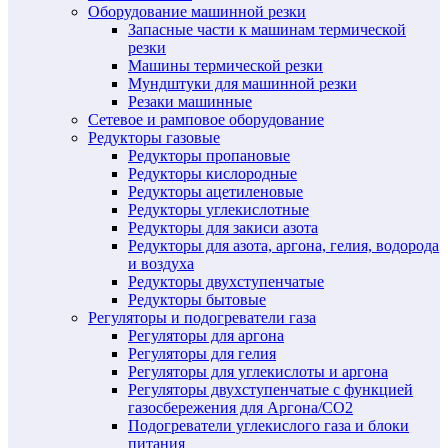
Оборудование машинной резки
Запасные части к машинам термической
резки
Машины термической резки
Мундштуки для машинной резки
Резаки машинные
Сетевое и рамповое оборудование
Редукторы газовые
Редукторы пропановые
Редукторы кислородные
Редукторы ацетиленовые
Редукторы углекислотные
Редукторы для закиси азота
Редукторы для азота, аргона, гелия, водорода
и воздуха
Редукторы двухступенчатые
Редукторы бытовые
Регуляторы и подогреватели газа
Регуляторы для аргона
Регуляторы для гелия
Регуляторы для углекислоты и аргона
Регуляторы двухступенчатые c функцией
газосбережения для Аргона/СО2
Подогреватели углекислого газа и блоки
питания