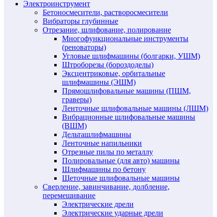
Электроинструмент
Бетоносмесители, растворосмесители
Вибраторы глубинные
Отрезание, шлифование, полирование
Многофункциональные инструменты
(реноваторы)
Угловые шлифмашины (болгарки, УШМ)
Штроборезы (бороздоделы)
Эксцентриковые, орбитальные
шлифмашины (ЭШМ)
Прямошлифовальные машины (ПШМ,
граверы)
Ленточные шлифовальные машины (ЛШМ)
Вибрационные шлифовальные машины
(ВШМ)
Дельташлифмашины
Ленточные напильники
Отрезные пилы по металлу
Полировальные (для авто) машины
Шлифмашины по бетону
Щеточные шлифовальные машины
Сверление, завинчивание, долбление,
перемешивание
Электрические дрели
Электрические ударные дрели