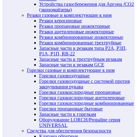
Устройства газосбережения для Аргона /СО2
(экономайзеры)
Резаки газовые и комплектующие к ним
Резаки керосиновые
Резаки пропановые инжекторные
Резаки ацетиленовые инжекторные
Резаки комбинированные инжекторные
Резаки комбинированные трехтрубные
Запасные части к резакам типа Р2А, Р3П,
Р1А, Р1П, RB-22
Запасные части к трехтрубным резакам
Запасные части к резакам GCE
Горелки газовые и комплектующие к ним
Горелки газовоздушные
Горелки газовоздушные с системой против
закручивания рукава
Горелки газокислородные пропановые
Горелки газокислородные ацетиленовые
Горелки газокислородные комбинированные
Горелки пропановые бытовые
Запасные части к горелкам
Оборудование LORCH/Propaline серия
UNIVERSAL
Средства для обеспечения безопасности
Клапана обратные