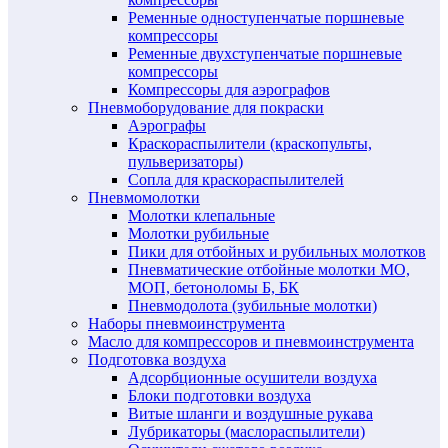
Ременные одноступенчатые поршневые
компрессоры
Ременные двухступенчатые поршневые
компрессоры
Компрессоры для аэрографов
Пневмоборудование для покраски
Аэрографы
Краскораспылители (краскопульты,
пульверизаторы)
Сопла для краскораспылителей
Пневмомолотки
Молотки клепальные
Молотки рубильные
Пики для отбойных и рубильных молотков
Пневматические отбойные молотки МО,
МОП, бетоноломы Б, БК
Пневмодолота (зубильные молотки)
Наборы пневмоинструмента
Масло для компрессоров и пневмоинструмента
Подготовка воздуха
Адсорбционные осушители воздуха
Блоки подготовки воздуха
Витые шланги и воздушные рукава
Лубрикаторы (маслораспылители)