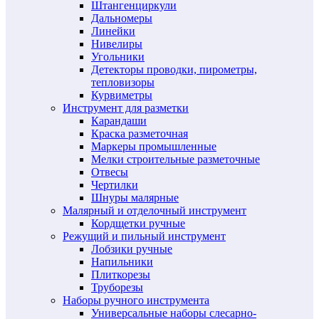
Штангенциркули
Дальномеры
Линейки
Нивелиры
Угольники
Детекторы проводки, пирометры,
тепловизоры
Курвиметры
Инструмент для разметки
Карандаши
Краска разметочная
Маркеры промышленные
Мелки строительные разметочные
Отвесы
Чертилки
Шнуры малярные
Малярный и отделочный инструмент
Кордщетки ручные
Режущий и пильный инструмент
Лобзики ручные
Напильники
Плиткорезы
Труборезы
Наборы ручного инструмента
Универсальные наборы слесарно-