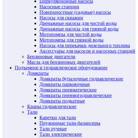
Циркуляционные насосы
Насосные станции
Поверхностные (садовые) насосы
Насосы для скважин
Дренажные насосы для чистой воды
Дренажные насосы для грязной воды
Мотопомпы для чистой воды
Мотопомпы для грязной воды
Насосы для перекачки дизельного топлива
Аксессуары для насосов и насосных станций
Бензиновые двигатели
Масла для бензиновых двигателей
Подъемное и гидравлическое оборудование
Домкраты
Домкраты бутылочные гидравлические
Домкраты парковочные
Домкраты пневматические
Домкраты пневмогидравлические
Домкраты подкатные
Краны гидравлические
Тали
Каретки для тали
Пружинные тали-балансиры
Тали ручные
Тали электрические