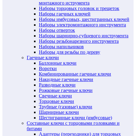
монтажного иструмента
Наборы торцовых головок и трещеток
Наборы гаечных ключей
Наборы имбусовых, шестигранных ключей
Наборы электромонтажного инструмента
Наборы отверток
Наборы шарнирно-губцевого инструмента
Наборы резьбонарезного инструмента
Наборы напильников
Наборы для резьбы по дереву
Гаечные ключи
Баллонные ключи
Воротки
Комбинированные гаечные ключи
Накидные гаечные ключи
Разводные ключи
Рожковые гаечные ключи
Свечные ключи
Торцовые ключи
Трубные (газовые) ключи
Шарнирные ключи
Шестигранные ключи (имбусовые)
Составные ключи с торцовыми головками и
битами
Адаптеры (переходники) для торцовых