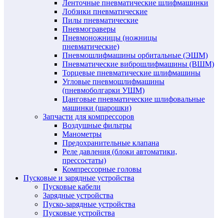
Ленточные пневматические шлифмашинки
Лобзики пневматические
Пилы пневматические
Пневмограверы
Пневмоножницы (ножницы
пневматические)
Пневмошлифмашины орбитальные (ЭШМ)
Пневматические виброшлифмашины (ВШМ)
Торцевые пневматические шлифмашины
Угловые пневмошлифмашины
(пневмоболгарки УШМ)
Цанговые пневматические шлифовальные
машинки (шарошки)
Запчасти для компрессоров
Воздушные фильтры
Манометры
Предохранительные клапана
Реле давления (блоки автоматики,
прессостаты)
Компрессорные головы
Пусковые и зарядные устройства
Пусковые кабели
Зарядные устройства
Пуско-зарядные устройства
Пусковые устройства