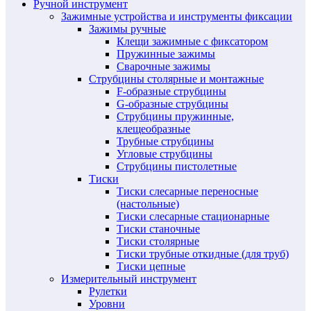
Ручной инструмент
Зажимные устройства и инструменты фиксации
Зажимы ручные
Клещи зажимные с фиксатором
Пружинные зажимы
Сварочные зажимы
Струбцины столярные и монтажные
F-образные струбцины
G-образные струбцины
Струбцины пружинные,
клещеобразные
Трубные струбцины
Угловые струбцины
Струбцины пистолетные
Тиски
Тиски слесарные переносные
(настольные)
Тиски слесарные стационарные
Тиски станочные
Тиски столярные
Тиски трубные откидные (для труб)
Тиски цепные
Измерительный инструмент
Рулетки
Уровни