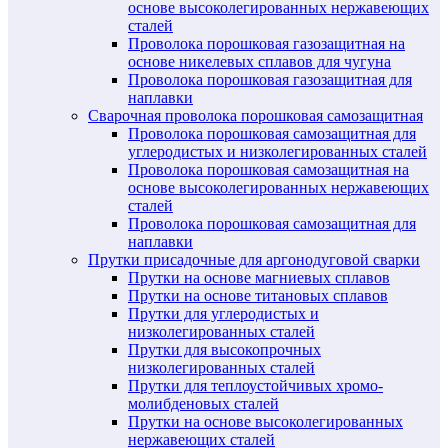
основе высоколегированных нержавеющих
сталей
Проволока порошковая газозащитная на
основе никелевых сплавов для чугуна
Проволока порошковая газозащитная для
наплавки
Сварочная проволока порошковая самозащитная
Проволока порошковая самозащитная для
углеродистых и низколегированных сталей
Проволока порошковая самозащитная на
основе высоколегированных нержавеющих
сталей
Проволока порошковая самозащитная для
наплавки
Прутки присадочные для аргонодуговой сварки
Прутки на основе магниевых сплавов
Прутки на основе титановых сплавов
Прутки для углеродистых и
низколегированных сталей
Прутки для высокопрочных
низколегированных сталей
Прутки для теплоустойчивых хромо-
молибденовых сталей
Прутки на основе высоколегированных
нержавеющих сталей