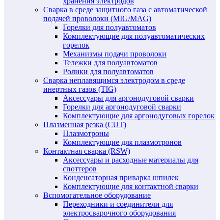
хранения электродов
Сварка в среде защитного газа с автоматической
подачей проволоки (MIG/MAG)
Горелки для полуавтоматов
Комплектующие для полуавтоматических
горелок
Механизмы подачи проволоки
Тележки для полуавтоматов
Ролики для полуавтоматов
Сварка неплавящимся электродом в среде
инертных газов (TIG)
Аксессуары для аргонодуговой сварки
Горелки для аргонодуговой сварки
Комплектующие для аргонодуговых горелок
Плазменная резка (CUT)
Плазмотроны
Комплектующие для плазмотронов
Контактная сварка (RSW)
Аксессуары и расходные материалы для
споттеров
Конденсаторная приварка шпилек
Комплектующие для контактной сварки
Вспомогательное оборудование
Переходники и соединители для
электросварочного оборудования