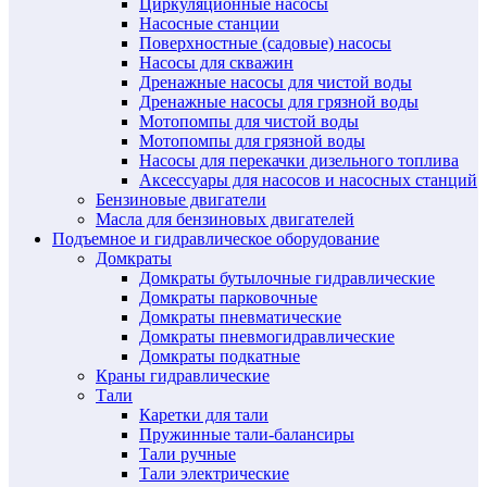
Циркуляционные насосы
Насосные станции
Поверхностные (садовые) насосы
Насосы для скважин
Дренажные насосы для чистой воды
Дренажные насосы для грязной воды
Мотопомпы для чистой воды
Мотопомпы для грязной воды
Насосы для перекачки дизельного топлива
Аксессуары для насосов и насосных станций
Бензиновые двигатели
Масла для бензиновых двигателей
Подъемное и гидравлическое оборудование
Домкраты
Домкраты бутылочные гидравлические
Домкраты парковочные
Домкраты пневматические
Домкраты пневмогидравлические
Домкраты подкатные
Краны гидравлические
Тали
Каретки для тали
Пружинные тали-балансиры
Тали ручные
Тали электрические