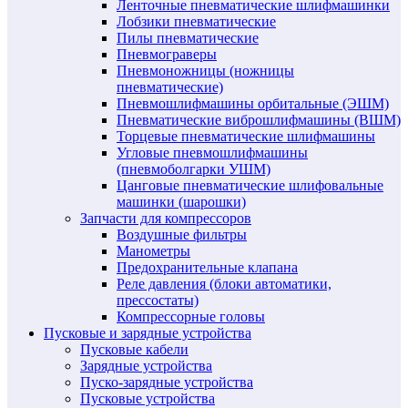
Ленточные пневматические шлифмашинки
Лобзики пневматические
Пилы пневматические
Пневмограверы
Пневмоножницы (ножницы
пневматические)
Пневмошлифмашины орбитальные (ЭШМ)
Пневматические виброшлифмашины (ВШМ)
Торцевые пневматические шлифмашины
Угловые пневмошлифмашины
(пневмоболгарки УШМ)
Цанговые пневматические шлифовальные
машинки (шарошки)
Запчасти для компрессоров
Воздушные фильтры
Манометры
Предохранительные клапана
Реле давления (блоки автоматики,
прессостаты)
Компрессорные головы
Пусковые и зарядные устройства
Пусковые кабели
Зарядные устройства
Пуско-зарядные устройства
Пусковые устройства