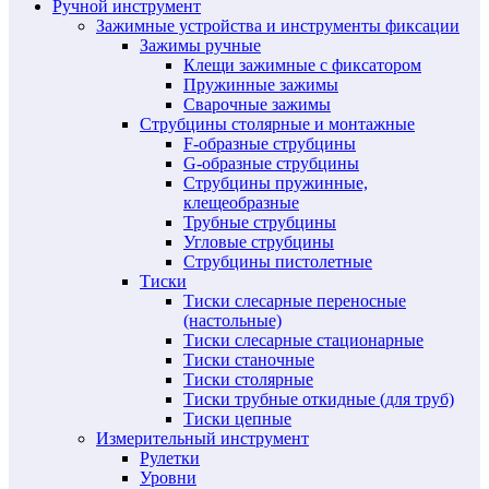
Ручной инструмент
Зажимные устройства и инструменты фиксации
Зажимы ручные
Клещи зажимные с фиксатором
Пружинные зажимы
Сварочные зажимы
Струбцины столярные и монтажные
F-образные струбцины
G-образные струбцины
Струбцины пружинные,
клещеобразные
Трубные струбцины
Угловые струбцины
Струбцины пистолетные
Тиски
Тиски слесарные переносные
(настольные)
Тиски слесарные стационарные
Тиски станочные
Тиски столярные
Тиски трубные откидные (для труб)
Тиски цепные
Измерительный инструмент
Рулетки
Уровни