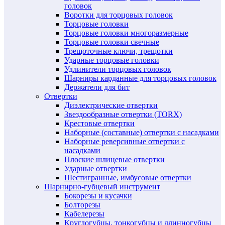
головок
Воротки для торцовых головок
Торцовые головки
Торцовые головки многоразмерные
Торцовые головки свечные
Трещоточные ключи, трещотки
Ударные торцовые головки
Удлинители торцовых головок
Шарниры карданные для торцовых головок
Держатели для бит
Отвертки
Диэлектрические отвертки
Звездообразные отвертки (TORX)
Крестовые отвертки
Наборные (составные) отвертки с насадками
Наборные реверсивные отвертки с
насадками
Плоские шлицевые отвертки
Ударные отвертки
Шестигранные, имбусовые отвертки
Шарнирно-губцевый инструмент
Бокорезы и кусачки
Болторезы
Кабелерезы
Круглогубцы, тонкогубцы и длинногубцы