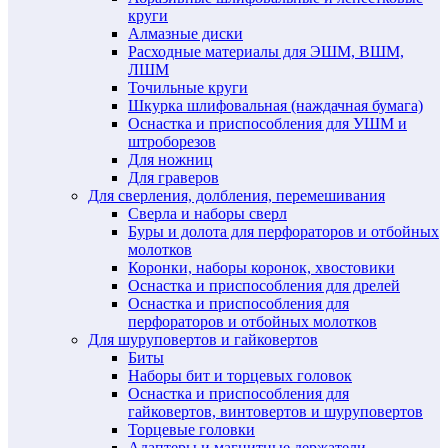
круги
Алмазные диски
Расходные материалы для ЭШМ, ВШМ,
ЛШМ
Точильные круги
Шкурка шлифовальная (наждачная бумага)
Оснастка и приспособления для УШМ и
штроборезов
Для ножниц
Для граверов
Для сверления, долбления, перемешивания
Сверла и наборы сверл
Буры и долота для перфораторов и отбойных
молотков
Коронки, наборы коронок, хвостовики
Оснастка и приспособления для дрелей
Оснастка и приспособления для
перфораторов и отбойных молотков
Для шуруповертов и гайковертов
Биты
Наборы бит и торцевых головок
Оснастка и приспособления для
гайковертов, винтовертов и шуруповертов
Торцевые головки
Адаптеры и магнитные держатели