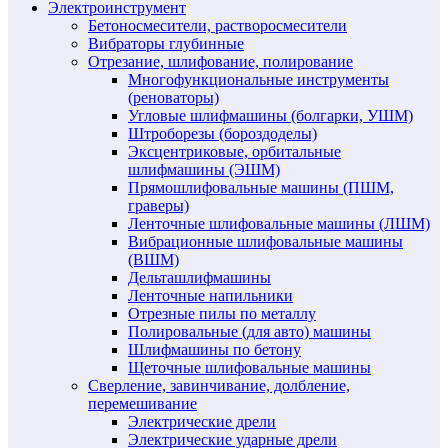
Электроинструмент
Бетоносмесители, растворосмесители
Вибраторы глубинные
Отрезание, шлифование, полирование
Многофункциональные инструменты
(реноваторы)
Угловые шлифмашины (болгарки, УШМ)
Штроборезы (бороздоделы)
Эксцентриковые, орбитальные
шлифмашины (ЭШМ)
Прямошлифовальные машины (ПШМ,
граверы)
Ленточные шлифовальные машины (ЛШМ)
Вибрационные шлифовальные машины
(ВШМ)
Дельташлифмашины
Ленточные напильники
Отрезные пилы по металлу
Полировальные (для авто) машины
Шлифмашины по бетону
Щеточные шлифовальные машины
Сверление, завинчивание, долбление,
перемешивание
Электрические дрели
Электрические ударные дрели