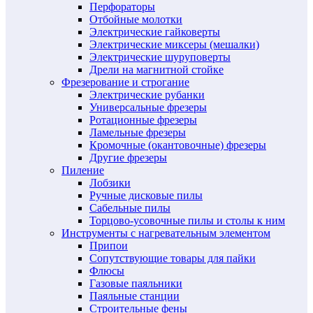
Перфораторы
Отбойные молотки
Электрические гайковерты
Электрические миксеры (мешалки)
Электрические шуруповерты
Дрели на магнитной стойке
Фрезерование и строгание
Электрические рубанки
Универсальные фрезеры
Ротационные фрезеры
Ламельные фрезеры
Кромочные (окантовочные) фрезеры
Другие фрезеры
Пиление
Лобзики
Ручные дисковые пилы
Сабельные пилы
Торцово-усовочные пилы и столы к ним
Инструменты с нагревательным элементом
Припои
Сопутствующие товары для пайки
Флюсы
Газовые паяльники
Паяльные станции
Строительные фены