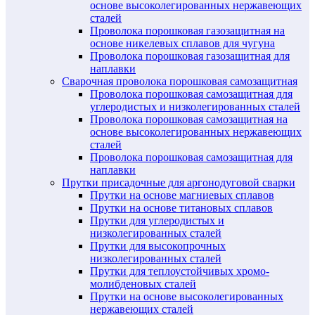
основе высоколегированных нержавеющих
сталей
Проволока порошковая газозащитная на
основе никелевых сплавов для чугуна
Проволока порошковая газозащитная для
наплавки
Сварочная проволока порошковая самозащитная
Проволока порошковая самозащитная для
углеродистых и низколегированных сталей
Проволока порошковая самозащитная на
основе высоколегированных нержавеющих
сталей
Проволока порошковая самозащитная для
наплавки
Прутки присадочные для аргонодуговой сварки
Прутки на основе магниевых сплавов
Прутки на основе титановых сплавов
Прутки для углеродистых и
низколегированных сталей
Прутки для высокопрочных
низколегированных сталей
Прутки для теплоустойчивых хромо-
молибденовых сталей
Прутки на основе высоколегированных
нержавеющих сталей