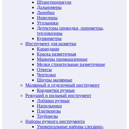
Штангенциркули
Дальномеры
Линейки
Нивелиры
Угольники
Детекторы проводки, пирометры,
тепловизоры
Курвиметры
Инструмент для разметки
Карандаши
Краска разметочная
Маркеры промышленные
Мелки строительные разметочные
Отвесы
Чертилки
Шнуры малярные
Малярный и отделочный инструмент
Кордщетки ручные
Режущий и пильный инструмент
Лобзики ручные
Напильники
Плиткорезы
Труборезы
Наборы ручного инструмента
Универсальные наборы слесарно-