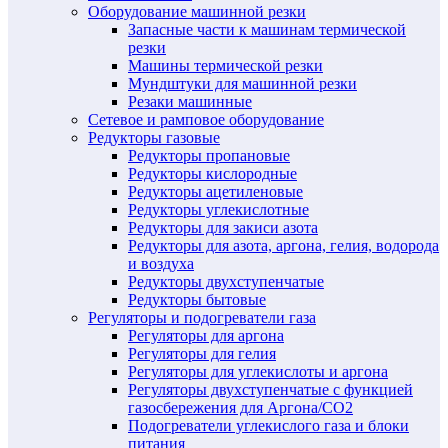
Оборудование машинной резки
Запасные части к машинам термической
резки
Машины термической резки
Мундштуки для машинной резки
Резаки машинные
Сетевое и рамповое оборудование
Редукторы газовые
Редукторы пропановые
Редукторы кислородные
Редукторы ацетиленовые
Редукторы углекислотные
Редукторы для закиси азота
Редукторы для азота, аргона, гелия, водорода
и воздуха
Редукторы двухступенчатые
Редукторы бытовые
Регуляторы и подогреватели газа
Регуляторы для аргона
Регуляторы для гелия
Регуляторы для углекислоты и аргона
Регуляторы двухступенчатые c функцией
газосбережения для Аргона/СО2
Подогреватели углекислого газа и блоки
питания