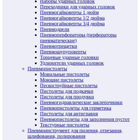
Наборы ударных головок
Переходники для ударных головок
Пневмогайковерты 1 дюйм
Пневмогайковерты 1/2 дюйма
Пневмогайковерты 3/4 дюйма
Пневмодрели
Пневмоперфораторы (перфораторы
пневматические)
Пневмотрещетки
Пневмошуруповерты
Торцевые ударные головки
Удлинители ударных головок
Пневмопистолеты
Мовильные пистолеты
Моющие пистолеты
Пескоструйные пистолеты
Пистолеты для подкачки
Пистолеты для продувки
Пневмогидравлические заклепочники
Пневмопистолеты для герметика
Пистолеты для антигравия
Пневмопистолеты для заполнения пустот
Текстурные пистолеты
Пневмоинструмент для пиления, отрезания,
шлифования, полирования