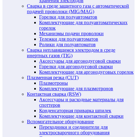
хранения электродов
Сварка в среде защитного газа с автоматической
подачей проволоки (MIG/MAG)
Горелки для полуавтоматов
Комплектующие для полуавтоматических
горелок
Механизмы подачи проволоки
Тележки для полуавтоматов
Ролики для полуавтоматов
Сварка неплавящимся электродом в среде
инертных газов (TIG)
Аксессуары для аргонодуговой сварки
Горелки для аргонодуговой сварки
Комплектующие для аргонодуговых горелок
Плазменная резка (CUT)
Плазмотроны
Комплектующие для плазмотронов
Контактная сварка (RSW)
Аксессуары и расходные материалы для
споттеров
Конденсаторная приварка шпилек
Комплектующие для контактной сварки
Вспомогательное оборудование
Переходники и соединители для
электросварочного оборудования