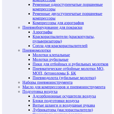
Ременные одноступенчатые поршневые
компрессоры
Ременные двухступенчатые поршневые
компрессоры
Компрессоры для аэрографов
Пневмоборудование для покраски
Аэрографы
Краскораспылители (краскопульты,
пульверизаторы)
Сопла для краскораспылителей
Пневмомолотки
Молотки клепальные
Молотки рубильные
Пики для отбойных и рубильных молотков
Пневматические отбойные молотки МО,
МОП, бетоноломы Б, БК
Пневмодолота (зубильные молотки)
Наборы пневмоинструмента
Масло для компрессоров и пневмоинструмента
Подготовка воздуха
Адсорбционные осушители воздуха
Блоки подготовки воздуха
Витые шланги и воздушные рукава
Лубрикаторы (маслораспылители)