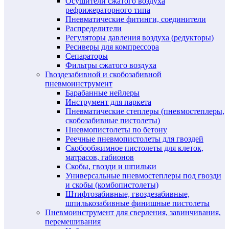
Осушители сжатого воздуха
рефрижераторного типа
Пневматические фитинги, соединители
Распределители
Регуляторы давления воздуха (редукторы)
Ресиверы для компрессора
Сепараторы
Фильтры сжатого воздуха
Гвоздезабивной и скобозабивной
пневмоинструмент
Барабанные нейлеры
Инструмент для паркета
Пневматические степлеры (пневмостеплеры,
скобозабивные пистолеты)
Пневмопистолеты по бетону
Реечные пневмопистолеты для гвоздей
Скобообжимное пистолеты для клеток,
матрасов, габионов
Скобы, гвозди и шпильки
Универсальные пневмостеплеры под гвозди
и скобы (комбопистолеты)
Штифтозабивные, гвоздезабивные,
шпилькозабивные финишные пистолеты
Пневмоинструмент для сверления, завинчивания,
перемешивания