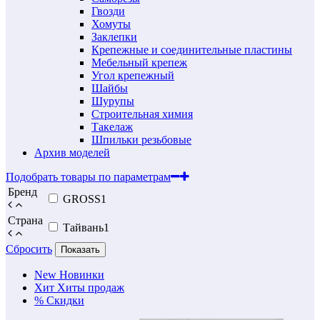
Гвозди
Хомуты
Заклепки
Крепежные и соединительные пластины
Мебельный крепеж
Угол крепежный
Шайбы
Шурупы
Строительная химия
Такелаж
Шпильки резьбовые
Архив моделей
Подобрать товары по параметрам
Бренд
GROSS
1
Страна
Тайвань
1
Сбросить
Показать
New
Новинки
Хит
Хиты продаж
%
Скидки