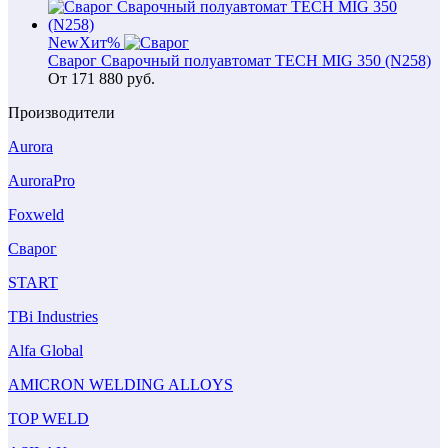
New
Хит
%
Сварог Сварочный полуавтомат TECH MIG 350 (N258)
От
171 880
руб.
Производители
Aurora
AuroraPro
Foxweld
Сварог
START
TBi Industries
Alfa Global
AMICRON WELDING ALLOYS
TOP WELD