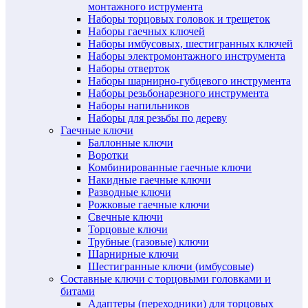
монтажного иструмента
Наборы торцовых головок и трещеток
Наборы гаечных ключей
Наборы имбусовых, шестигранных ключей
Наборы электромонтажного инструмента
Наборы отверток
Наборы шарнирно-губцевого инструмента
Наборы резьбонарезного инструмента
Наборы напильников
Наборы для резьбы по дереву
Гаечные ключи
Баллонные ключи
Воротки
Комбинированные гаечные ключи
Накидные гаечные ключи
Разводные ключи
Рожковые гаечные ключи
Свечные ключи
Торцовые ключи
Трубные (газовые) ключи
Шарнирные ключи
Шестигранные ключи (имбусовые)
Составные ключи с торцовыми головками и
битами
Адаптеры (переходники) для торцовых