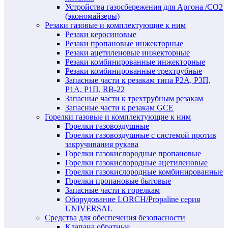
Устройства газосбережения для Аргона /СО2
(экономайзеры)
Резаки газовые и комплектующие к ним
Резаки керосиновые
Резаки пропановые инжекторные
Резаки ацетиленовые инжекторные
Резаки комбинированные инжекторные
Резаки комбинированные трехтрубные
Запасные части к резакам типа Р2А, Р3П,
Р1А, Р1П, RB-22
Запасные части к трехтрубным резакам
Запасные части к резакам GCE
Горелки газовые и комплектующие к ним
Горелки газовоздушные
Горелки газовоздушные с системой против
закручивания рукава
Горелки газокислородные пропановые
Горелки газокислородные ацетиленовые
Горелки газокислородные комбинированные
Горелки пропановые бытовые
Запасные части к горелкам
Оборудование LORCH/Propaline серия
UNIVERSAL
Средства для обеспечения безопасности
Клапана обратные