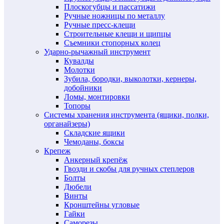
Плоскогубцы и пассатижи
Ручные ножницы по металлу
Ручные пресс-клещи
Строительные клещи и щипцы
Съемники стопорных колец
Ударно-рычажный инструмент
Кувалды
Молотки
Зубила, бородки, выколотки, кернеры,
добойники
Ломы, монтировки
Топоры
Системы хранения инструмента (ящики, полки,
органайзеры)
Складские ящики
Чемоданы, боксы
Крепеж
Анкерный крепёж
Гвозди и скобы для ручных степлеров
Болты
Дюбели
Винты
Кронштейны угловые
Гайки
Саморезы