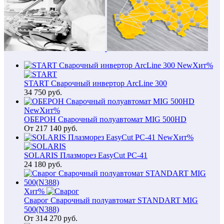
New
Хит
%
START Сварочный инвертор ArcLine 300
34 750
руб.
New
Хит
%
ОБЕРОН Сварочный полуавтомат MIG 500HD
От
217 140
руб.
New
Хит
%
SOLARIS Плазморез EasyCut PC-41
24 180
руб.
Хит
%
Сварог Сварочный полуавтомат STANDART MIG
500(N388)
От
314 270
руб.