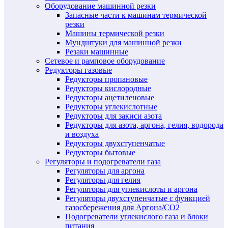
Оборудование машинной резки
Запасные части к машинам термической
резки
Машины термической резки
Мундштуки для машинной резки
Резаки машинные
Сетевое и рамповое оборудование
Редукторы газовые
Редукторы пропановые
Редукторы кислородные
Редукторы ацетиленовые
Редукторы углекислотные
Редукторы для закиси азота
Редукторы для азота, аргона, гелия, водорода
и воздуха
Редукторы двухступенчатые
Редукторы бытовые
Регуляторы и подогреватели газа
Регуляторы для аргона
Регуляторы для гелия
Регуляторы для углекислоты и аргона
Регуляторы двухступенчатые c функцией
газосбережения для Аргона/СО2
Подогреватели углекислого газа и блоки
питания