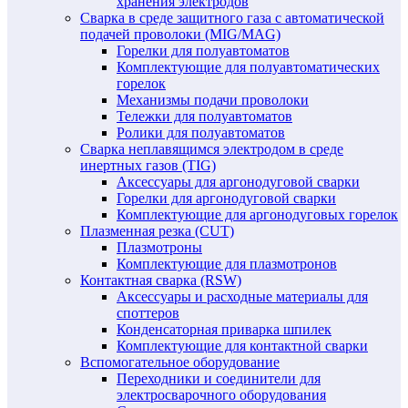
хранения электродов
Сварка в среде защитного газа с автоматической
подачей проволоки (MIG/MAG)
Горелки для полуавтоматов
Комплектующие для полуавтоматических
горелок
Механизмы подачи проволоки
Тележки для полуавтоматов
Ролики для полуавтоматов
Сварка неплавящимся электродом в среде
инертных газов (TIG)
Аксессуары для аргонодуговой сварки
Горелки для аргонодуговой сварки
Комплектующие для аргонодуговых горелок
Плазменная резка (CUT)
Плазмотроны
Комплектующие для плазмотронов
Контактная сварка (RSW)
Аксессуары и расходные материалы для
споттеров
Конденсаторная приварка шпилек
Комплектующие для контактной сварки
Вспомогательное оборудование
Переходники и соединители для
электросварочного оборудования