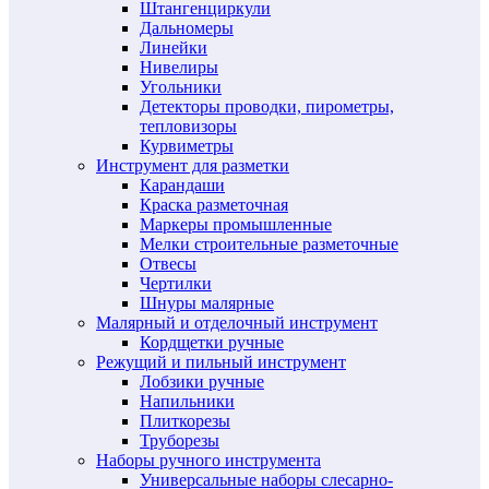
Штангенциркули
Дальномеры
Линейки
Нивелиры
Угольники
Детекторы проводки, пирометры,
тепловизоры
Курвиметры
Инструмент для разметки
Карандаши
Краска разметочная
Маркеры промышленные
Мелки строительные разметочные
Отвесы
Чертилки
Шнуры малярные
Малярный и отделочный инструмент
Кордщетки ручные
Режущий и пильный инструмент
Лобзики ручные
Напильники
Плиткорезы
Труборезы
Наборы ручного инструмента
Универсальные наборы слесарно-