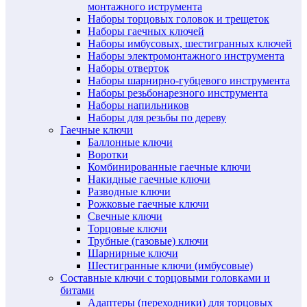
монтажного иструмента
Наборы торцовых головок и трещеток
Наборы гаечных ключей
Наборы имбусовых, шестигранных ключей
Наборы электромонтажного инструмента
Наборы отверток
Наборы шарнирно-губцевого инструмента
Наборы резьбонарезного инструмента
Наборы напильников
Наборы для резьбы по дереву
Гаечные ключи
Баллонные ключи
Воротки
Комбинированные гаечные ключи
Накидные гаечные ключи
Разводные ключи
Рожковые гаечные ключи
Свечные ключи
Торцовые ключи
Трубные (газовые) ключи
Шарнирные ключи
Шестигранные ключи (имбусовые)
Составные ключи с торцовыми головками и
битами
Адаптеры (переходники) для торцовых