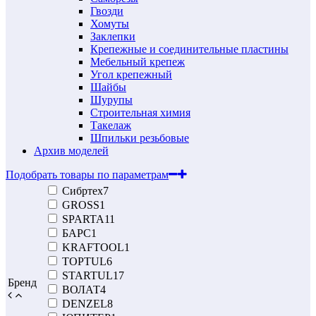
Гвозди
Хомуты
Заклепки
Крепежные и соединительные пластины
Мебельный крепеж
Угол крепежный
Шайбы
Шурупы
Строительная химия
Такелаж
Шпильки резьбовые
Архив моделей
Подобрать товары по параметрам
Сибртех
7
GROSS
1
SPARTA
11
БАРС
1
KRAFTOOL
1
TOPTUL
6
STARTUL
17
Бренд
ВОЛАТ
4
DENZEL
8