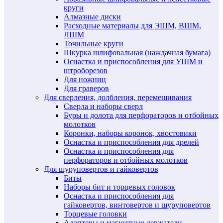
круги
Алмазные диски
Расходные материалы для ЭШМ, ВШМ,
ЛШМ
Точильные круги
Шкурка шлифовальная (наждачная бумага)
Оснастка и приспособления для УШМ и
штроборезов
Для ножниц
Для граверов
Для сверления, долбления, перемешивания
Сверла и наборы сверл
Буры и долота для перфораторов и отбойных
молотков
Коронки, наборы коронок, хвостовики
Оснастка и приспособления для дрелей
Оснастка и приспособления для
перфораторов и отбойных молотков
Для шуруповертов и гайковертов
Биты
Наборы бит и торцевых головок
Оснастка и приспособления для
гайковертов, винтовертов и шуруповертов
Торцевые головки
Адаптеры и магнитные держатели