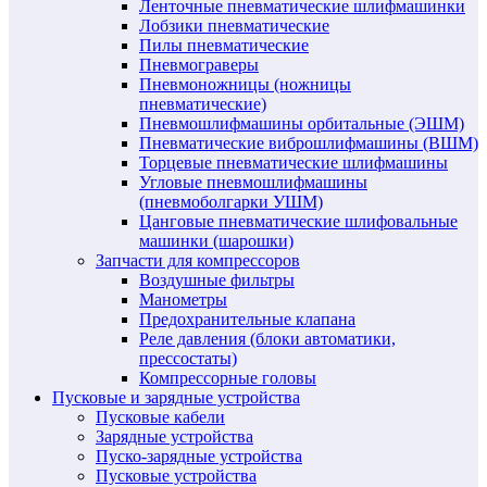
Ленточные пневматические шлифмашинки
Лобзики пневматические
Пилы пневматические
Пневмограверы
Пневмоножницы (ножницы
пневматические)
Пневмошлифмашины орбитальные (ЭШМ)
Пневматические виброшлифмашины (ВШМ)
Торцевые пневматические шлифмашины
Угловые пневмошлифмашины
(пневмоболгарки УШМ)
Цанговые пневматические шлифовальные
машинки (шарошки)
Запчасти для компрессоров
Воздушные фильтры
Манометры
Предохранительные клапана
Реле давления (блоки автоматики,
прессостаты)
Компрессорные головы
Пусковые и зарядные устройства
Пусковые кабели
Зарядные устройства
Пуско-зарядные устройства
Пусковые устройства