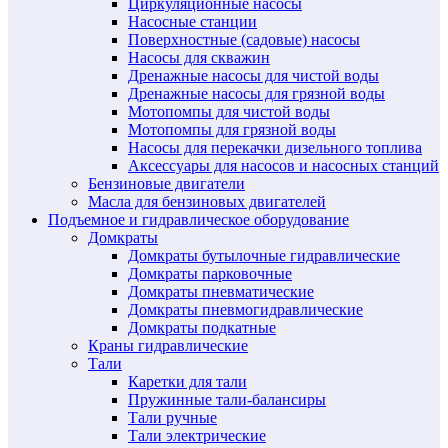
Циркуляционные насосы
Насосные станции
Поверхностные (садовые) насосы
Насосы для скважин
Дренажные насосы для чистой воды
Дренажные насосы для грязной воды
Мотопомпы для чистой воды
Мотопомпы для грязной воды
Насосы для перекачки дизельного топлива
Аксессуары для насосов и насосных станций
Бензиновые двигатели
Масла для бензиновых двигателей
Подъемное и гидравлическое оборудование
Домкраты
Домкраты бутылочные гидравлические
Домкраты парковочные
Домкраты пневматические
Домкраты пневмогидравлические
Домкраты подкатные
Краны гидравлические
Тали
Каретки для тали
Пружинные тали-балансиры
Тали ручные
Тали электрические