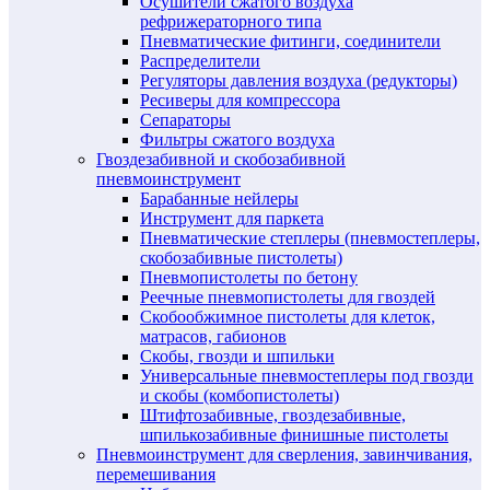
Осушители сжатого воздуха
рефрижераторного типа
Пневматические фитинги, соединители
Распределители
Регуляторы давления воздуха (редукторы)
Ресиверы для компрессора
Сепараторы
Фильтры сжатого воздуха
Гвоздезабивной и скобозабивной
пневмоинструмент
Барабанные нейлеры
Инструмент для паркета
Пневматические степлеры (пневмостеплеры,
скобозабивные пистолеты)
Пневмопистолеты по бетону
Реечные пневмопистолеты для гвоздей
Скобообжимное пистолеты для клеток,
матрасов, габионов
Скобы, гвозди и шпильки
Универсальные пневмостеплеры под гвозди
и скобы (комбопистолеты)
Штифтозабивные, гвоздезабивные,
шпилькозабивные финишные пистолеты
Пневмоинструмент для сверления, завинчивания,
перемешивания