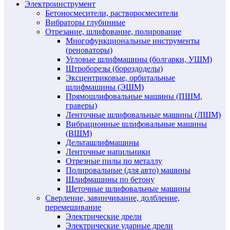
Электроинструмент
Бетоносмесители, растворосмесители
Вибраторы глубинные
Отрезание, шлифование, полирование
Многофункциональные инструменты
(реноваторы)
Угловые шлифмашины (болгарки, УШМ)
Штроборезы (бороздоделы)
Эксцентриковые, орбитальные
шлифмашины (ЭШМ)
Прямошлифовальные машины (ПШМ,
граверы)
Ленточные шлифовальные машины (ЛШМ)
Вибрационные шлифовальные машины
(ВШМ)
Дельташлифмашины
Ленточные напильники
Отрезные пилы по металлу
Полировальные (для авто) машины
Шлифмашины по бетону
Щеточные шлифовальные машины
Сверление, завинчивание, долбление,
перемешивание
Электрические дрели
Электрические ударные дрели