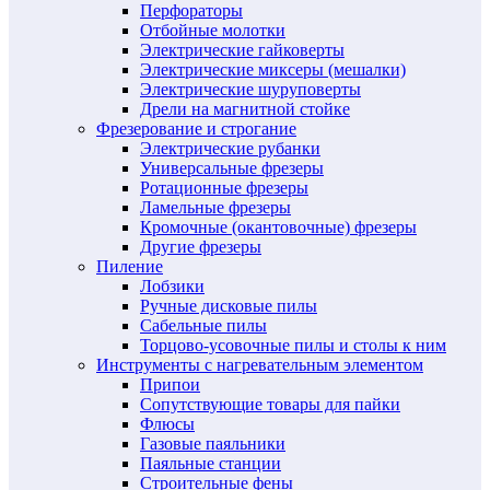
Перфораторы
Отбойные молотки
Электрические гайковерты
Электрические миксеры (мешалки)
Электрические шуруповерты
Дрели на магнитной стойке
Фрезерование и строгание
Электрические рубанки
Универсальные фрезеры
Ротационные фрезеры
Ламельные фрезеры
Кромочные (окантовочные) фрезеры
Другие фрезеры
Пиление
Лобзики
Ручные дисковые пилы
Сабельные пилы
Торцово-усовочные пилы и столы к ним
Инструменты с нагревательным элементом
Припои
Сопутствующие товары для пайки
Флюсы
Газовые паяльники
Паяльные станции
Строительные фены