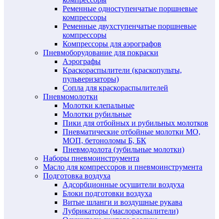
Ременные одноступенчатые поршневые
компрессоры
Ременные двухступенчатые поршневые
компрессоры
Компрессоры для аэрографов
Пневмоборудование для покраски
Аэрографы
Краскораспылители (краскопульты,
пульверизаторы)
Сопла для краскораспылителей
Пневмомолотки
Молотки клепальные
Молотки рубильные
Пики для отбойных и рубильных молотков
Пневматические отбойные молотки МО,
МОП, бетоноломы Б, БК
Пневмодолота (зубильные молотки)
Наборы пневмоинструмента
Масло для компрессоров и пневмоинструмента
Подготовка воздуха
Адсорбционные осушители воздуха
Блоки подготовки воздуха
Витые шланги и воздушные рукава
Лубрикаторы (маслораспылители)