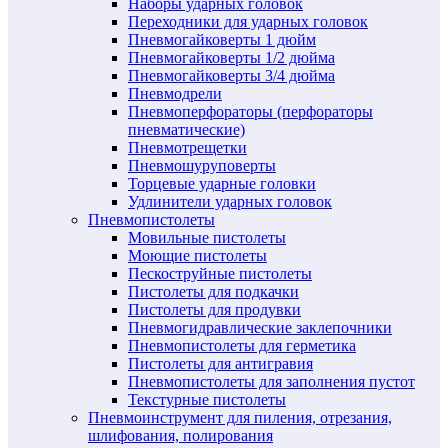
Наборы ударных головок
Переходники для ударных головок
Пневмогайковерты 1 дюйм
Пневмогайковерты 1/2 дюйма
Пневмогайковерты 3/4 дюйма
Пневмодрели
Пневмоперфораторы (перфораторы
пневматические)
Пневмотрещетки
Пневмошуруповерты
Торцевые ударные головки
Удлинители ударных головок
Пневмопистолеты
Мовильные пистолеты
Моющие пистолеты
Пескоструйные пистолеты
Пистолеты для подкачки
Пистолеты для продувки
Пневмогидравлические заклепочники
Пневмопистолеты для герметика
Пистолеты для антигравия
Пневмопистолеты для заполнения пустот
Текстурные пистолеты
Пневмоинструмент для пиления, отрезания,
шлифования, полирования