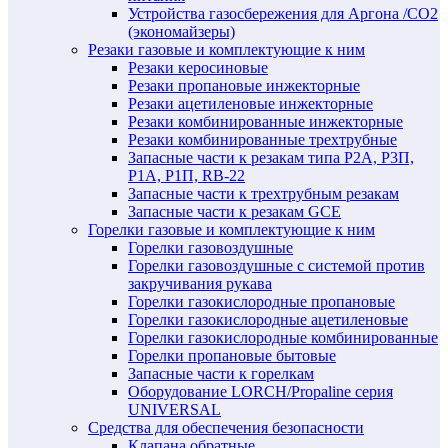
Устройства газосбережения для Аргона /СО2
(экономайзеры)
Резаки газовые и комплектующие к ним
Резаки керосиновые
Резаки пропановые инжекторные
Резаки ацетиленовые инжекторные
Резаки комбинированные инжекторные
Резаки комбинированные трехтрубные
Запасные части к резакам типа Р2А, Р3П,
Р1А, Р1П, RB-22
Запасные части к трехтрубным резакам
Запасные части к резакам GCE
Горелки газовые и комплектующие к ним
Горелки газовоздушные
Горелки газовоздушные с системой против
закручивания рукава
Горелки газокислородные пропановые
Горелки газокислородные ацетиленовые
Горелки газокислородные комбинированные
Горелки пропановые бытовые
Запасные части к горелкам
Оборудование LORCH/Propaline серия
UNIVERSAL
Средства для обеспечения безопасности
Клапана обратные