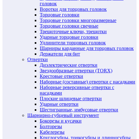
головок
Воротки для торцовых головок
Торцовые головки
Торцовые головки многоразмерные
Торцовые головки свечные
Трещоточные ключи, трещотки
Ударные торцовые головки
Удлинители торцовых головок
Шарниры карданные для торцовых головок
Держатели для бит
Отвертки
Диэлектрические отвертки
Звездообразные отвертки (TORX)
Крестовые отвертки
Наборные (составные) отвертки с насадками
Наборные реверсивные отвертки с
насадками
Плоские шлицевые отвертки
Ударные отвертки
Шестигранные, имбусовые отвертки
Шарнирно-губцевый инструмент
Бокорезы и кусачки
Болторезы
Кабелерезы
Круглогубцы, тонкогубцы и длинногубцы