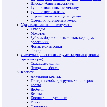
Плоскогубцы и пассатижи
Ручные ножницы по металлу
Ручные пресс-клещи
Строительные клещи и щипцы
Съемники стопорных колец
Ударно-рычажный инструмент
Кувалды
Молотки
Зубила, бородки, выколотки, кернеры,
добойники
Ломы, монтировки
Топоры
Системы хранения инструмента (ящики, полки,
органайзеры)
Складские ящики
Чемоданы, боксы
Крепеж
Анкерный крепёж
Гвозди и скобы для ручных степлеров
Болты
Дюбели
Винты
Кронштейны угловые
Гайки
Саморезы