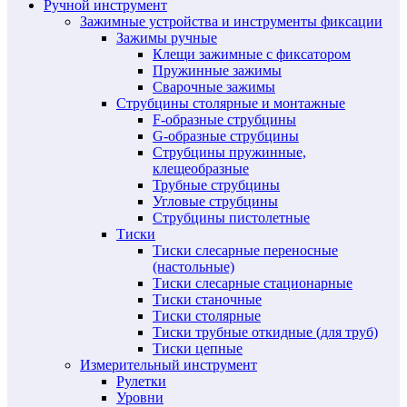
Ручной инструмент
Зажимные устройства и инструменты фиксации
Зажимы ручные
Клещи зажимные с фиксатором
Пружинные зажимы
Сварочные зажимы
Струбцины столярные и монтажные
F-образные струбцины
G-образные струбцины
Струбцины пружинные,
клещеобразные
Трубные струбцины
Угловые струбцины
Струбцины пистолетные
Тиски
Тиски слесарные переносные
(настольные)
Тиски слесарные стационарные
Тиски станочные
Тиски столярные
Тиски трубные откидные (для труб)
Тиски цепные
Измерительный инструмент
Рулетки
Уровни