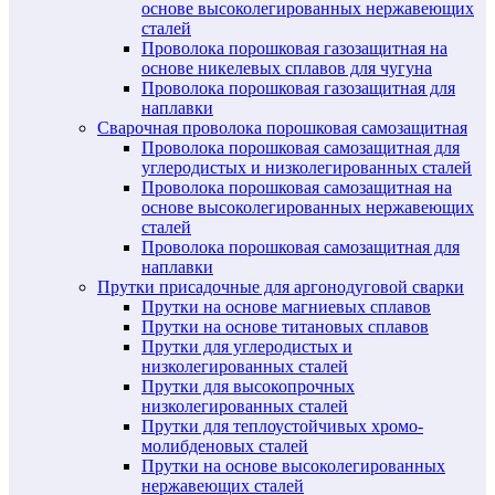
основе высоколегированных нержавеющих
сталей
Проволока порошковая газозащитная на
основе никелевых сплавов для чугуна
Проволока порошковая газозащитная для
наплавки
Сварочная проволока порошковая самозащитная
Проволока порошковая самозащитная для
углеродистых и низколегированных сталей
Проволока порошковая самозащитная на
основе высоколегированных нержавеющих
сталей
Проволока порошковая самозащитная для
наплавки
Прутки присадочные для аргонодуговой сварки
Прутки на основе магниевых сплавов
Прутки на основе титановых сплавов
Прутки для углеродистых и
низколегированных сталей
Прутки для высокопрочных
низколегированных сталей
Прутки для теплоустойчивых хромо-
молибденовых сталей
Прутки на основе высоколегированных
нержавеющих сталей