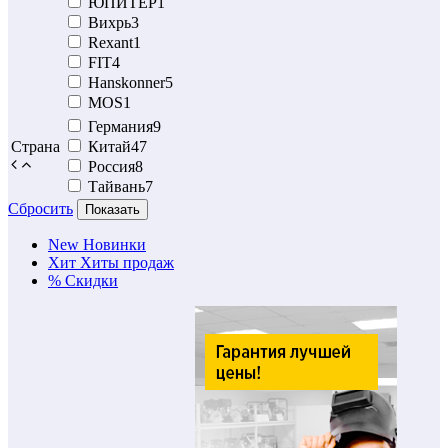
ЮПИТЕР
1
Вихрь
3
Rexant
1
FIT
4
Hanskonner
5
MOS
1
Германия
9
Страна
Китай
47
Россия
8
Тайвань
7
Сбросить
Показать
New
Новинки
Хит
Хиты продаж
%
Скидки