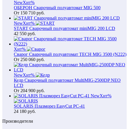
New
Хит
%
ОБЕРОН Сварочный полуавтомат MIG 500
От
150 710
руб.
New
Хит
%
START Сварочный полуавтомат miniMIG 200 LCD
42 550
руб.
Хит
%
Сварог Сварочный полуавтомат TECH MIG 3500 (N222)
От
250 060
руб.
New
Хит
%
Кедр Сварочный полуавтомат MultiMIG-2500DP NEO
LCD
От
204 900
руб.
New
Хит
%
SOLARIS Плазморез EasyCut PC-41
24 180
руб.
Производители