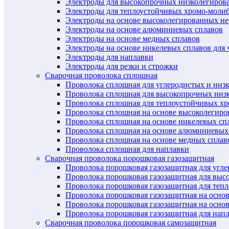
Электроды для высокопрочных низколегиров
Электроды для теплоустойчивых хромо-моли
Электроды на основе высоколегированных н
Электроды на основе алюминиевых сплавов
Электроды на основе медных сплавов
Электроды на основе никелевых сплавов для 
Электроды для наплавки
Электроды для резки и строжки
Сварочная проволока сплошная
Проволока сплошная для углеродистых и низ
Проволока сплошная для высокопрочных низ
Проволока сплошная для теплоустойчивых х
Проволока сплошная на основе высоколегир
Проволока сплошная на основе никелевых спл
Проволока сплошная на основе алюминиевых
Проволока сплошная на основе медных сплав
Проволока сплошная для наплавки
Сварочная проволока порошковая газозащитная
Проволока порошковая газозащитная для угл
Проволока порошковая газозащитная для выс
Проволока порошковая газозащитная для теп
Проволока порошковая газозащитная на осно
Проволока порошковая газозащитная на основ
Проволока порошковая газозащитная для нап
Сварочная проволока порошковая самозащитная