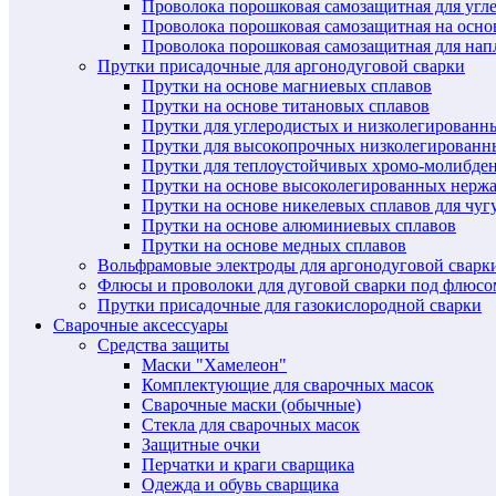
Проволока порошковая самозащитная для угл
Проволока порошковая самозащитная на осн
Проволока порошковая самозащитная для нап
Прутки присадочные для аргонодуговой сварки
Прутки на основе магниевых сплавов
Прутки на основе титановых сплавов
Прутки для углеродистых и низколегированн
Прутки для высокопрочных низколегированн
Прутки для теплоустойчивых хромо-молибде
Прутки на основе высоколегированных нерж
Прутки на основе никелевых сплавов для чуг
Прутки на основе алюминиевых сплавов
Прутки на основе медных сплавов
Вольфрамовые электроды для аргонодуговой сварк
Флюсы и проволоки для дуговой сварки под флюсо
Прутки присадочные для газокислородной сварки
Сварочные аксессуары
Средства защиты
Маски "Хамелеон"
Комплектующие для сварочных масок
Сварочные маски (обычные)
Стекла для сварочных масок
Защитные очки
Перчатки и краги сварщика
Одежда и обувь сварщика