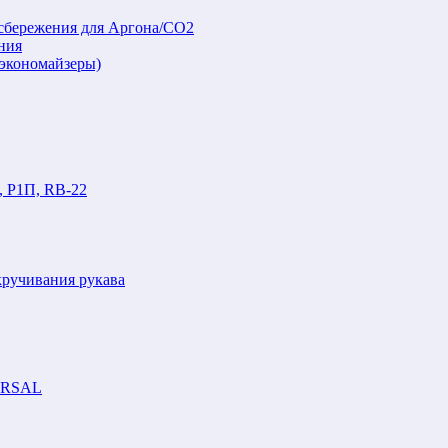
осбережения для Аргона/СО2
ния
(экономайзеры)
, Р1П, RB-22
кручивания рукава
VERSAL