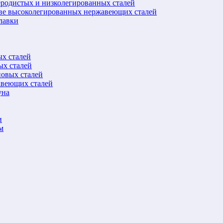
еродистых и низколегированных сталей
ове высоколегированных нержавеющих сталей
лавки
ых сталей
ых сталей
новых сталей
авеющих сталей
уна
и
м