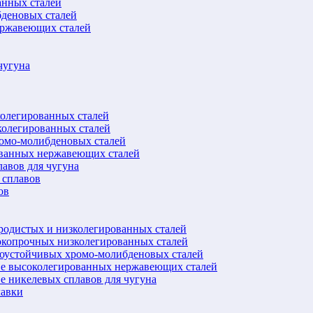
анных сталей
бденовых сталей
ержавеющих сталей
чугуна
колегированных сталей
колегированных сталей
ромо-молибденовых сталей
ованных нержавеющих сталей
авов для чугуна
 сплавов
ов
еродистых и низколегированных сталей
окопрочных низколегированных сталей
лоустойчивых хромо-молибденовых сталей
ве высоколегированных нержавеющих сталей
е никелевых сплавов для чугуна
лавки