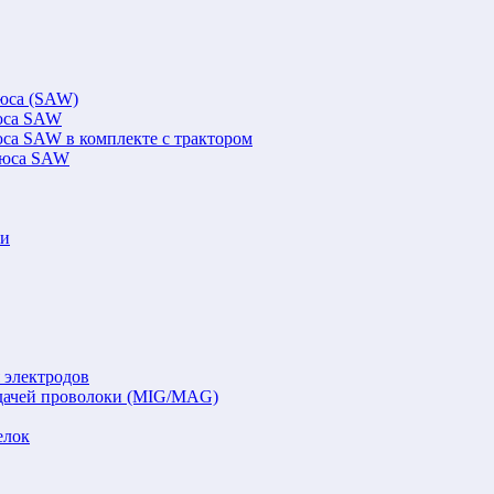
люса (SAW)
люса SAW
юса SAW в комплекте с трактором
флюса SAW
ки
 электродов
подачей проволоки (MIG/MAG)
елок