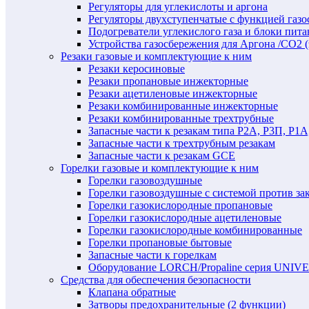
Регуляторы для углекислоты и аргона
Регуляторы двухступенчатые c функцией газ
Подогреватели углекислого газа и блоки пита
Устройства газосбережения для Аргона /СО2 
Резаки газовые и комплектующие к ним
Резаки керосиновые
Резаки пропановые инжекторные
Резаки ацетиленовые инжекторные
Резаки комбинированные инжекторные
Резаки комбинированные трехтрубные
Запасные части к резакам типа Р2А, Р3П, Р1А
Запасные части к трехтрубным резакам
Запасные части к резакам GCE
Горелки газовые и комплектующие к ним
Горелки газовоздушные
Горелки газовоздушные с системой против за
Горелки газокислородные пропановые
Горелки газокислородные ацетиленовые
Горелки газокислородные комбинированные
Горелки пропановые бытовые
Запасные части к горелкам
Оборудование LORCH/Propaline серия UNI
Средства для обеспечения безопасности
Клапана обратные
Затворы предохранительные (2 функции)