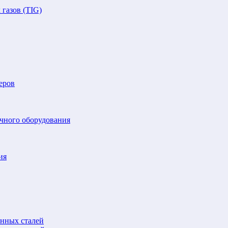
газов (TIG)
еров
очного оборудования
ия
анных сталей