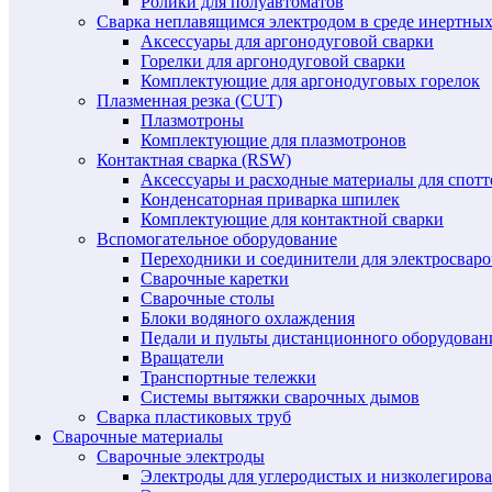
Ролики для полуавтоматов
Сварка неплавящимся электродом в среде инертных 
Аксессуары для аргонодуговой сварки
Горелки для аргонодуговой сварки
Комплектующие для аргонодуговых горелок
Плазменная резка (CUT)
Плазмотроны
Комплектующие для плазмотронов
Контактная сварка (RSW)
Аксессуары и расходные материалы для спотт
Конденсаторная приварка шпилек
Комплектующие для контактной сварки
Вспомогательное оборудование
Переходники и соединители для электросвар
Сварочные каретки
Сварочные столы
Блоки водяного охлаждения
Педали и пульты дистанционного оборудован
Вращатели
Транспортные тележки
Системы вытяжки сварочных дымов
Сварка пластиковых труб
Сварочные материалы
Сварочные электроды
Электроды для углеродистых и низколегиров