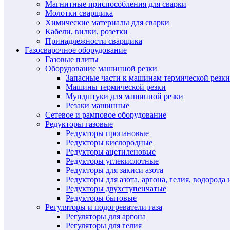
Магнитные приспособления для сварки
Молотки сварщика
Химические материалы для сварки
Кабели, вилки, розетки
Принадлежности сварщика
Газосварочное оборудование
Газовые плиты
Оборудование машинной резки
Запасные части к машинам термической резки
Машины термической резки
Мундштуки для машинной резки
Резаки машинные
Сетевое и рамповое оборудование
Редукторы газовые
Редукторы пропановые
Редукторы кислородные
Редукторы ацетиленовые
Редукторы углекислотные
Редукторы для закиси азота
Редукторы для азота, аргона, гелия, водорода 
Редукторы двухступенчатые
Редукторы бытовые
Регуляторы и подогреватели газа
Регуляторы для аргона
Регуляторы для гелия