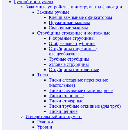
Ручной инструмент
Зажимные устройства и инструменты фиксации
Зажимы ручные
Клещи зажимные с фиксатором
Пружинные зажимы
Сварочные зажимы
Струбцины столярные и монтажные
F-образные струбцины
G-образные струбцины
Струбцины пружинные,
клещеобразные
Трубные струбцины
Угловые струбцины
Струбцины пистолетные
Тиски
Тиски слесарные переносные
(настольные)
Тиски слесарные стационарные
Тиски станочные
Тиски столярные
Тиски трубные откидные (для труб)
Тиски цепные
Измерительный инструмент
Рулетки
Уровни