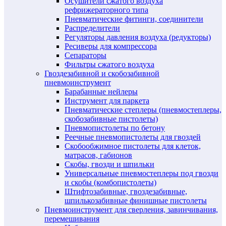
Осушители сжатого воздуха
рефрижераторного типа
Пневматические фитинги, соединители
Распределители
Регуляторы давления воздуха (редукторы)
Ресиверы для компрессора
Сепараторы
Фильтры сжатого воздуха
Гвоздезабивной и скобозабивной
пневмоинструмент
Барабанные нейлеры
Инструмент для паркета
Пневматические степлеры (пневмостеплеры,
скобозабивные пистолеты)
Пневмопистолеты по бетону
Реечные пневмопистолеты для гвоздей
Скобообжимное пистолеты для клеток,
матрасов, габионов
Скобы, гвозди и шпильки
Универсальные пневмостеплеры под гвозди
и скобы (комбопистолеты)
Штифтозабивные, гвоздезабивные,
шпилькозабивные финишные пистолеты
Пневмоинструмент для сверления, завинчивания,
перемешивания