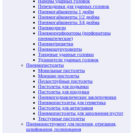
Наборы ударных головок
Переходники для ударных головок
Пневмогайковерты 1 дюйм
Пневмогайковерты 1/2 дюйма
Пневмогайковерты 3/4 дюйма
Пневмодрели
Пневмоперфораторы (перфораторы
пневматические)
Пневмотрещетки
Пневмошуруповерты
Торцевые ударные головки
Удлинители ударных головок
Пневмопистолеты
Мовильные пистолеты
Моющие пистолеты
Пескоструйные пистолеты
Пистолеты для подкачки
Пистолеты для продувки
Пневмогидравлические заклепочники
Пневмопистолеты для герметика
Пистолеты для антигравия
Пневмопистолеты для заполнения пустот
Текстурные пистолеты
Пневмоинструмент для пиления, отрезания,
шлифования, полирования