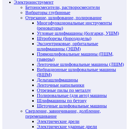
Электроинструмент
Бетоносмесители, растворосмесители
Вибраторы глубинные
Отрезание, шлифование, полирование
Многофункциональные инструменты
(реноваторы)
Угловые шлифмашины (болгарки, УШМ)
Штроборезы (бороздоделы)
Эксцентриковые, орбитальные
шлифмашины (ЭШМ)
Прямошлифовальные машины (ПШМ,
граверы)
Ленточные шлифовальные машины (ЛШМ)
Вибрационные шлифовальные машины
(ВШМ)
Дельташлифмашины
Ленточные напильники
Отрезные пилы по металлу
Полировальные (для авто) машины
Шлифмашины по бетону
Щеточные шлифовальные машины
Сверление, завинчивание, долбление,
перемешивание
Электрические дрели
Электрические ударные дрели