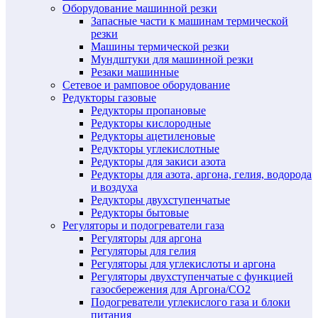
Оборудование машинной резки
Запасные части к машинам термической
резки
Машины термической резки
Мундштуки для машинной резки
Резаки машинные
Сетевое и рамповое оборудование
Редукторы газовые
Редукторы пропановые
Редукторы кислородные
Редукторы ацетиленовые
Редукторы углекислотные
Редукторы для закиси азота
Редукторы для азота, аргона, гелия, водорода
и воздуха
Редукторы двухступенчатые
Редукторы бытовые
Регуляторы и подогреватели газа
Регуляторы для аргона
Регуляторы для гелия
Регуляторы для углекислоты и аргона
Регуляторы двухступенчатые c функцией
газосбережения для Аргона/СО2
Подогреватели углекислого газа и блоки
питания