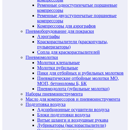
Ременные одноступенчатые поршневые
компрессоры
Ременные двухступенчатые поршневые
компрессоры
Компрессоры для аэрографов
Пневмоборудование для покраски
Аэрографы
Краскораспылители (краскопульты,
пульверизаторы)
Сопла для краскораспылителей
Пневмомолотки
Молотки клепальные
Молотки рубильные
Пики для отбойных и рубильных молотков
Пневматические отбойные молотки МО,
МОП, бетоноломы Б, БК
Пневмодолота (зубильные молотки)
Наборы пневмоинструмента
Масло для компрессоров и пневмоинструмента
Подготовка воздуха
Адсорбционные осушители воздуха
Блоки подготовки воздуха
Витые шланги и воздушные рукава
Лубрикаторы (маслораспылители)