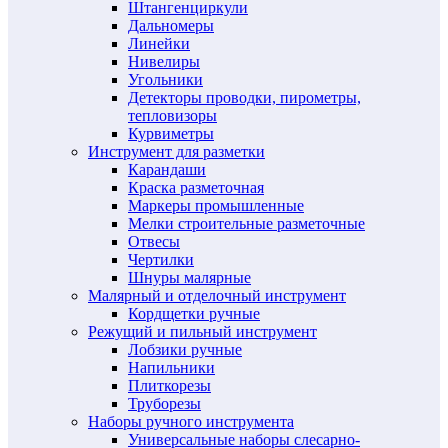
Штангенциркули
Дальномеры
Линейки
Нивелиры
Угольники
Детекторы проводки, пирометры,
тепловизоры
Курвиметры
Инструмент для разметки
Карандаши
Краска разметочная
Маркеры промышленные
Мелки строительные разметочные
Отвесы
Чертилки
Шнуры малярные
Малярный и отделочный инструмент
Кордщетки ручные
Режущий и пильный инструмент
Лобзики ручные
Напильники
Плиткорезы
Труборезы
Наборы ручного инструмента
Универсальные наборы слесарно-