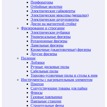
Перфораторы
Отбойные молотки
Электрические гайковерты
Электрические миксеры (мешалки)
Электрические шуруповерты
Дрели на магнитной стойке
Фрезерование и строгание
Электрические рубанки
Универсальные фрезеры
Ротационные фрезеры
Ламельные фрезеры
Кромочные (окантовочные) фрезеры
Другие фрезеры
Пиление
Лобзики
Ручные дисковые пилы
Сабельные пилы
Торцово-усовочные пилы и столы к ним
Инструменты с нагревательным элементом
Припои
Сопутствующие товары для пайки
Флюсы
Газовые паяльники
Паяльные станции
Строительные фены