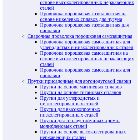
основе высоколегированных нержавеющих
сталей
Проволока порошковая газозащитная на
основе никелевых сплавов для чугуна
Проволока порошковая газозащитная для
наплавки
Сварочная проволока порошковая самозащитная
Проволока порошковая самозащитная для
углеродистых и низколегированных сталей
Проволока порошковая самозащитная на
основе высоколегированных нержавеющих
сталей
Проволока порошковая самозащитная для
наплавки
Прутки присадочные для аргонодуговой сварки
Прутки на основе магниевых сплавов
Прутки на основе титановых сплавов
Прутки для углеродистых и
низколегированных сталей
Прутки для высокопрочных
низколегированных сталей
Прутки для теплоустойчивых хромо-
молибденовых сталей
Прутки на основе высоколегированных
нержавеющих сталей