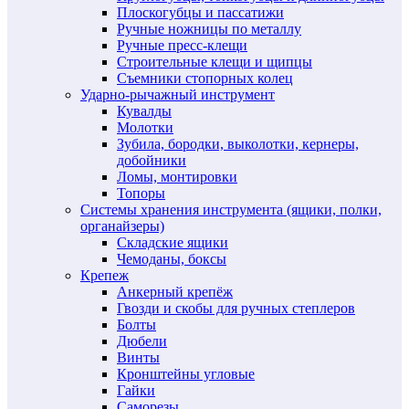
Плоскогубцы и пассатижи
Ручные ножницы по металлу
Ручные пресс-клещи
Строительные клещи и щипцы
Съемники стопорных колец
Ударно-рычажный инструмент
Кувалды
Молотки
Зубила, бородки, выколотки, кернеры,
добойники
Ломы, монтировки
Топоры
Системы хранения инструмента (ящики, полки,
органайзеры)
Складские ящики
Чемоданы, боксы
Крепеж
Анкерный крепёж
Гвозди и скобы для ручных степлеров
Болты
Дюбели
Винты
Кронштейны угловые
Гайки
Саморезы