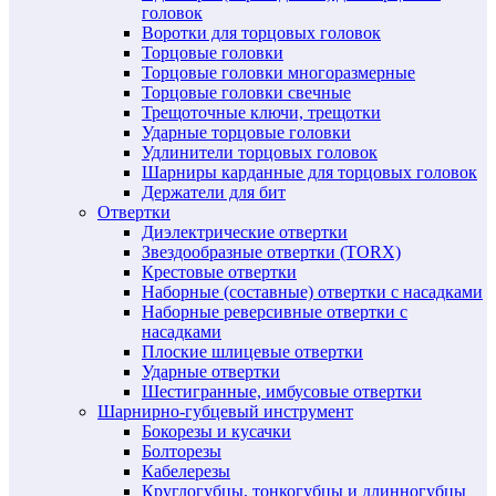
головок
Воротки для торцовых головок
Торцовые головки
Торцовые головки многоразмерные
Торцовые головки свечные
Трещоточные ключи, трещотки
Ударные торцовые головки
Удлинители торцовых головок
Шарниры карданные для торцовых головок
Держатели для бит
Отвертки
Диэлектрические отвертки
Звездообразные отвертки (TORX)
Крестовые отвертки
Наборные (составные) отвертки с насадками
Наборные реверсивные отвертки с
насадками
Плоские шлицевые отвертки
Ударные отвертки
Шестигранные, имбусовые отвертки
Шарнирно-губцевый инструмент
Бокорезы и кусачки
Болторезы
Кабелерезы
Круглогубцы, тонкогубцы и длинногубцы