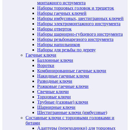
монтажного иструмента
Наборы торцовых головок и трещеток
Наборы гаечных ключей
Наборы имбусовых, шестигранных ключей
Наборы электромонтажного инструмента
Наборы отверток
Наборы шарнирно-губцевого инструмента
Наборы резьбонарезного инструмента
Наборы напильников
Наборы для резьбы по дереву
Гаечные ключи
Баллонные ключи
Воротки
Комбинированные гаечные ключи
Накидные гаечные ключи
Разводные ключи
Рожковые гаечные ключи
Свечные ключи
Торцовые ключи
Трубные (газовые) ключи
Шарнирные ключи
Шестигранные ключи (имбусовые)
Составные ключи с торцовыми головками и
битами
Адаптеры (переходники) для торцовых