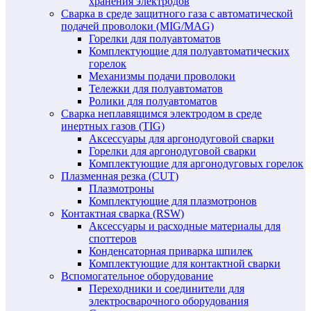
хранения электродов
Сварка в среде защитного газа с автоматической
подачей проволоки (MIG/MAG)
Горелки для полуавтоматов
Комплектующие для полуавтоматических
горелок
Механизмы подачи проволоки
Тележки для полуавтоматов
Ролики для полуавтоматов
Сварка неплавящимся электродом в среде
инертных газов (TIG)
Аксессуары для аргонодуговой сварки
Горелки для аргонодуговой сварки
Комплектующие для аргонодуговых горелок
Плазменная резка (CUT)
Плазмотроны
Комплектующие для плазмотронов
Контактная сварка (RSW)
Аксессуары и расходные материалы для
споттеров
Конденсаторная приварка шпилек
Комплектующие для контактной сварки
Вспомогательное оборудование
Переходники и соединители для
электросварочного оборудования