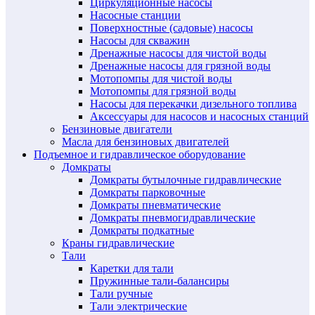
Циркуляционные насосы
Насосные станции
Поверхностные (садовые) насосы
Насосы для скважин
Дренажные насосы для чистой воды
Дренажные насосы для грязной воды
Мотопомпы для чистой воды
Мотопомпы для грязной воды
Насосы для перекачки дизельного топлива
Аксессуары для насосов и насосных станций
Бензиновые двигатели
Масла для бензиновых двигателей
Подъемное и гидравлическое оборудование
Домкраты
Домкраты бутылочные гидравлические
Домкраты парковочные
Домкраты пневматические
Домкраты пневмогидравлические
Домкраты подкатные
Краны гидравлические
Тали
Каретки для тали
Пружинные тали-балансиры
Тали ручные
Тали электрические