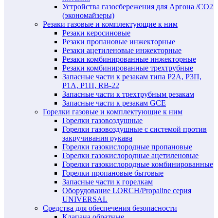
Устройства газосбережения для Аргона /СО2
(экономайзеры)
Резаки газовые и комплектующие к ним
Резаки керосиновые
Резаки пропановые инжекторные
Резаки ацетиленовые инжекторные
Резаки комбинированные инжекторные
Резаки комбинированные трехтрубные
Запасные части к резакам типа Р2А, Р3П,
Р1А, Р1П, RB-22
Запасные части к трехтрубным резакам
Запасные части к резакам GCE
Горелки газовые и комплектующие к ним
Горелки газовоздушные
Горелки газовоздушные с системой против
закручивания рукава
Горелки газокислородные пропановые
Горелки газокислородные ацетиленовые
Горелки газокислородные комбинированные
Горелки пропановые бытовые
Запасные части к горелкам
Оборудование LORCH/Propaline серия
UNIVERSAL
Средства для обеспечения безопасности
Клапана обратные