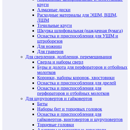
круги
Алмазные диски
Расходные материалы для ЭШМ, ВШМ,
ЛШМ
Точильные круги
Шкурка шлифовальная (наждачная бумага)
Оснастка и приспособления для УШМ и
штроборезов
Для ножниц
Для граверов
Для сверления, долбления, перемешивания
Сверла и наборы сверл
Буры и долота для перфораторов и отбойных
молотков
Коронки, наборы коронок, хвостовики
Оснастка и приспособления для дрелей
Оснастка и приспособления для
перфораторов и отбойных молотков
Для шуруповертов и гайковертов
Биты
Наборы бит и торцевых головок
Оснастка и приспособления для
гайковертов, винтовертов и шуруповертов
Торцевые головки
Адаптеры и магнитные держатели