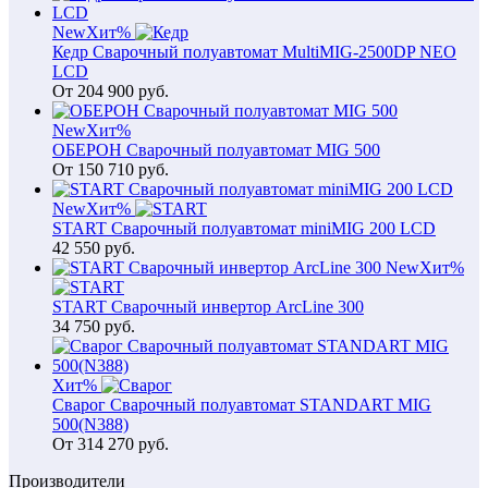
New
Хит
%
Кедр Сварочный полуавтомат MultiMIG-2500DP NEO
LCD
От
204 900
руб.
New
Хит
%
ОБЕРОН Сварочный полуавтомат MIG 500
От
150 710
руб.
New
Хит
%
START Сварочный полуавтомат miniMIG 200 LCD
42 550
руб.
New
Хит
%
START Сварочный инвертор ArcLine 300
34 750
руб.
Хит
%
Сварог Сварочный полуавтомат STANDART MIG
500(N388)
От
314 270
руб.
Производители