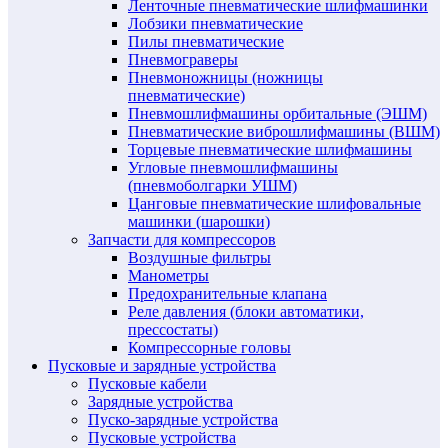
Ленточные пневматические шлифмашинки
Лобзики пневматические
Пилы пневматические
Пневмограверы
Пневмоножницы (ножницы
пневматические)
Пневмошлифмашины орбитальные (ЭШМ)
Пневматические виброшлифмашины (ВШМ)
Торцевые пневматические шлифмашины
Угловые пневмошлифмашины
(пневмоболгарки УШМ)
Цанговые пневматические шлифовальные
машинки (шарошки)
Запчасти для компрессоров
Воздушные фильтры
Манометры
Предохранительные клапана
Реле давления (блоки автоматики,
прессостаты)
Компрессорные головы
Пусковые и зарядные устройства
Пусковые кабели
Зарядные устройства
Пуско-зарядные устройства
Пусковые устройства