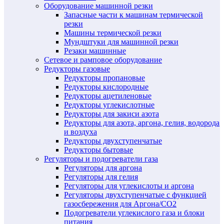
Оборудование машинной резки
Запасные части к машинам термической
резки
Машины термической резки
Мундштуки для машинной резки
Резаки машинные
Сетевое и рамповое оборудование
Редукторы газовые
Редукторы пропановые
Редукторы кислородные
Редукторы ацетиленовые
Редукторы углекислотные
Редукторы для закиси азота
Редукторы для азота, аргона, гелия, водорода
и воздуха
Редукторы двухступенчатые
Редукторы бытовые
Регуляторы и подогреватели газа
Регуляторы для аргона
Регуляторы для гелия
Регуляторы для углекислоты и аргона
Регуляторы двухступенчатые c функцией
газосбережения для Аргона/СО2
Подогреватели углекислого газа и блоки
питания