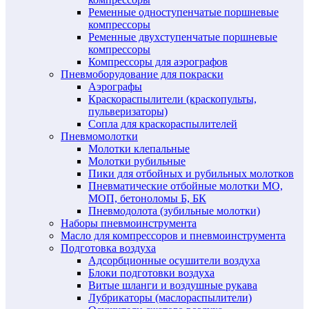
Ременные одноступенчатые поршневые
компрессоры
Ременные двухступенчатые поршневые
компрессоры
Компрессоры для аэрографов
Пневмоборудование для покраски
Аэрографы
Краскораспылители (краскопульты,
пульверизаторы)
Сопла для краскораспылителей
Пневмомолотки
Молотки клепальные
Молотки рубильные
Пики для отбойных и рубильных молотков
Пневматические отбойные молотки МО,
МОП, бетоноломы Б, БК
Пневмодолота (зубильные молотки)
Наборы пневмоинструмента
Масло для компрессоров и пневмоинструмента
Подготовка воздуха
Адсорбционные осушители воздуха
Блоки подготовки воздуха
Витые шланги и воздушные рукава
Лубрикаторы (маслораспылители)