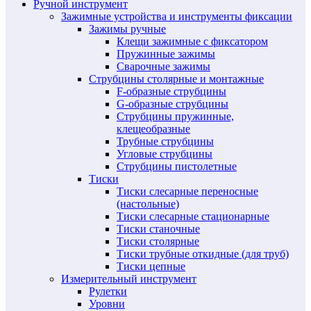
Ручной инструмент
Зажимные устройства и инструменты фиксации
Зажимы ручные
Клещи зажимные с фиксатором
Пружинные зажимы
Сварочные зажимы
Струбцины столярные и монтажные
F-образные струбцины
G-образные струбцины
Струбцины пружинные,
клещеобразные
Трубные струбцины
Угловые струбцины
Струбцины пистолетные
Тиски
Тиски слесарные переносные
(настольные)
Тиски слесарные стационарные
Тиски станочные
Тиски столярные
Тиски трубные откидные (для труб)
Тиски цепные
Измерительный инструмент
Рулетки
Уровни