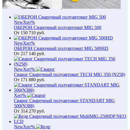
New
Хит
%
ОБЕРОН Сварочный полуавтомат MIG 500
От
150 710
руб.
New
Хит
%
ОБЕРОН Сварочный полуавтомат MIG 500HD
От
217 140
руб.
New
Хит
%
Сварог Сварочный полуавтомат TECH MIG 350 (N258)
От
171 880
руб.
Хит
%
Сварог Сварочный полуавтомат STANDART MIG
500(N388)
От
314 270
руб.
New
Хит
%