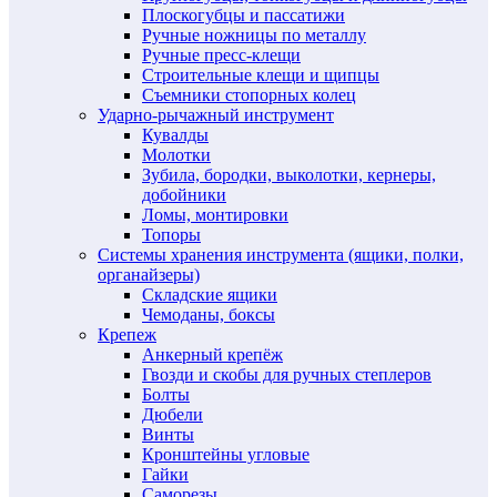
Плоскогубцы и пассатижи
Ручные ножницы по металлу
Ручные пресс-клещи
Строительные клещи и щипцы
Съемники стопорных колец
Ударно-рычажный инструмент
Кувалды
Молотки
Зубила, бородки, выколотки, кернеры,
добойники
Ломы, монтировки
Топоры
Системы хранения инструмента (ящики, полки,
органайзеры)
Складские ящики
Чемоданы, боксы
Крепеж
Анкерный крепёж
Гвозди и скобы для ручных степлеров
Болты
Дюбели
Винты
Кронштейны угловые
Гайки
Саморезы