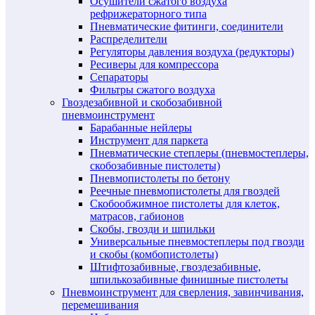
Осушители сжатого воздуха
рефрижераторного типа
Пневматические фитинги, соединители
Распределители
Регуляторы давления воздуха (редукторы)
Ресиверы для компрессора
Сепараторы
Фильтры сжатого воздуха
Гвоздезабивной и скобозабивной
пневмоинструмент
Барабанные нейлеры
Инструмент для паркета
Пневматические степлеры (пневмостеплеры,
скобозабивные пистолеты)
Пневмопистолеты по бетону
Реечные пневмопистолеты для гвоздей
Скобообжимное пистолеты для клеток,
матрасов, габионов
Скобы, гвозди и шпильки
Универсальные пневмостеплеры под гвозди
и скобы (комбопистолеты)
Штифтозабивные, гвоздезабивные,
шпилькозабивные финишные пистолеты
Пневмоинструмент для сверления, завинчивания,
перемешивания