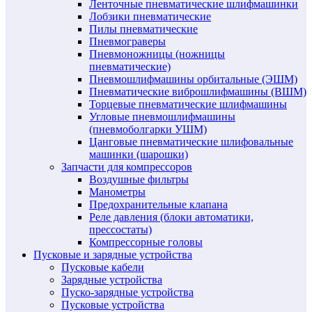
Ленточные пневматические шлифмашинки
Лобзики пневматические
Пилы пневматические
Пневмограверы
Пневмоножницы (ножницы
пневматические)
Пневмошлифмашины орбитальные (ЭШМ)
Пневматические виброшлифмашины (ВШМ)
Торцевые пневматические шлифмашины
Угловые пневмошлифмашины
(пневмоболгарки УШМ)
Цанговые пневматические шлифовальные
машинки (шарошки)
Запчасти для компрессоров
Воздушные фильтры
Манометры
Предохранительные клапана
Реле давления (блоки автоматики,
прессостаты)
Компрессорные головы
Пусковые и зарядные устройства
Пусковые кабели
Зарядные устройства
Пуско-зарядные устройства
Пусковые устройства