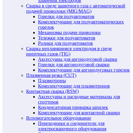
хранения электродов
Сварка в среде защитного газа с автоматической
подачей проволоки (MIG/MAG)
Горелки для полуавтоматов
Комплектующие для полуавтоматических
горелок
Механизмы подачи проволоки
Тележки для полуавтоматов
Ролики для полуавтоматов
Сварка неплавящимся электродом в среде
инертных газов (TIG)
Аксессуары для аргонодуговой сварки
Горелки для аргонодуговой сварки
Комплектующие для аргонодуговых горелок
Плазменная резка (CUT)
Плазмотроны
Комплектующие для плазмотронов
Контактная сварка (RSW)
Аксессуары и расходные материалы для
споттеров
Конденсаторная приварка шпилек
Комплектующие для контактной сварки
Вспомогательное оборудование
Переходники и соединители для
электросварочного оборудования