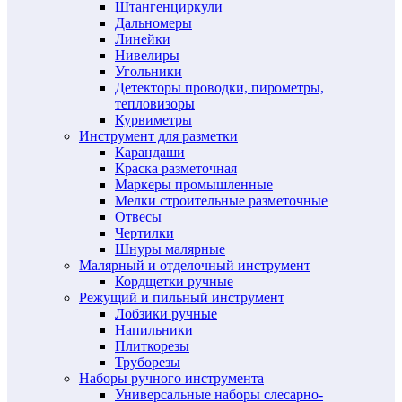
Штангенциркули
Дальномеры
Линейки
Нивелиры
Угольники
Детекторы проводки, пирометры,
тепловизоры
Курвиметры
Инструмент для разметки
Карандаши
Краска разметочная
Маркеры промышленные
Мелки строительные разметочные
Отвесы
Чертилки
Шнуры малярные
Малярный и отделочный инструмент
Кордщетки ручные
Режущий и пильный инструмент
Лобзики ручные
Напильники
Плиткорезы
Труборезы
Наборы ручного инструмента
Универсальные наборы слесарно-