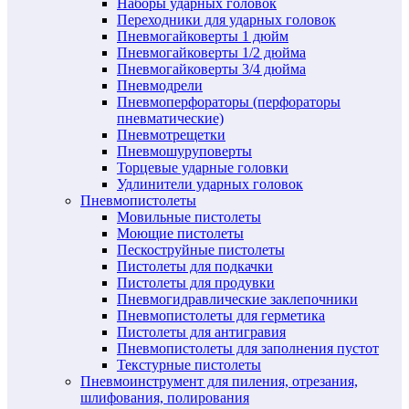
Наборы ударных головок
Переходники для ударных головок
Пневмогайковерты 1 дюйм
Пневмогайковерты 1/2 дюйма
Пневмогайковерты 3/4 дюйма
Пневмодрели
Пневмоперфораторы (перфораторы
пневматические)
Пневмотрещетки
Пневмошуруповерты
Торцевые ударные головки
Удлинители ударных головок
Пневмопистолеты
Мовильные пистолеты
Моющие пистолеты
Пескоструйные пистолеты
Пистолеты для подкачки
Пистолеты для продувки
Пневмогидравлические заклепочники
Пневмопистолеты для герметика
Пистолеты для антигравия
Пневмопистолеты для заполнения пустот
Текстурные пистолеты
Пневмоинструмент для пиления, отрезания,
шлифования, полирования