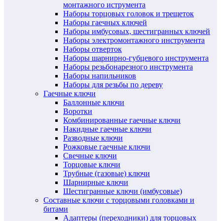
монтажного иструмента
Наборы торцовых головок и трещеток
Наборы гаечных ключей
Наборы имбусовых, шестигранных ключей
Наборы электромонтажного инструмента
Наборы отверток
Наборы шарнирно-губцевого инструмента
Наборы резьбонарезного инструмента
Наборы напильников
Наборы для резьбы по дереву
Гаечные ключи
Баллонные ключи
Воротки
Комбинированные гаечные ключи
Накидные гаечные ключи
Разводные ключи
Рожковые гаечные ключи
Свечные ключи
Торцовые ключи
Трубные (газовые) ключи
Шарнирные ключи
Шестигранные ключи (имбусовые)
Составные ключи с торцовыми головками и
битами
Адаптеры (переходники) для торцовых