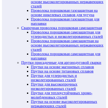
основе высоколегированных нержавеющих
сталей
Проволока порошковая газозащитная на
основе никелевых сплавов для чугуна
Проволока порошковая газозащитная для
наплавки
Сварочная проволока порошковая самозащитная
Проволока порошковая самозащитная для
углеродистых и низколегированных сталей
Проволока порошковая самозащитная на
основе высоколегированных нержавеющих
сталей
Проволока порошковая самозащитная для
наплавки
Прутки присадочные для аргонодуговой сварки
Прутки на основе магниевых сплавов
Прутки на основе титановых сплавов
Прутки для углеродистых и
низколегированных сталей
Прутки для высокопрочных
низколегированных сталей
Прутки для теплоустойчивых хромо-
молибденовых сталей
Прутки на основе высоколегированных
нержавеющих сталей