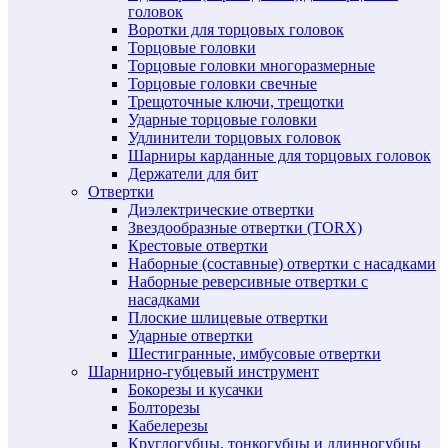
головок
Воротки для торцовых головок
Торцовые головки
Торцовые головки многоразмерные
Торцовые головки свечные
Трещоточные ключи, трещотки
Ударные торцовые головки
Удлинители торцовых головок
Шарниры карданные для торцовых головок
Держатели для бит
Отвертки
Диэлектрические отвертки
Звездообразные отвертки (TORX)
Крестовые отвертки
Наборные (составные) отвертки с насадками
Наборные реверсивные отвертки с
насадками
Плоские шлицевые отвертки
Ударные отвертки
Шестигранные, имбусовые отвертки
Шарнирно-губцевый инструмент
Бокорезы и кусачки
Болторезы
Кабелерезы
Круглогубцы, тонкогубцы и длинногубцы