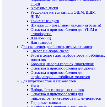
круги
Алмазные диски
Расходные материалы для ЭШМ, ВШМ,
ЛШМ
Точильные круги
Шкурка шлифовальная (наждачная бумага)
Оснастка и приспособления для УШМ и
штроборезов
Для ножниц
Для граверов
Для сверления, долбления, перемешивания
Сверла и наборы сверл
Буры и долота для перфораторов и отбойных
молотков
Коронки, наборы коронок, хвостовики
Оснастка и приспособления для дрелей
Оснастка и приспособления для
перфораторов и отбойных молотков
Для шуруповертов и гайковертов
Биты
Наборы бит и торцевых головок
Оснастка и приспособления для
гайковертов, винтовертов и шуруповертов
Торцевые головки
Адаптеры и магнитные держатели