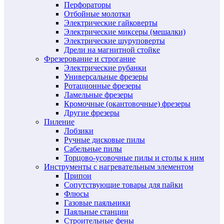
Перфораторы
Отбойные молотки
Электрические гайковерты
Электрические миксеры (мешалки)
Электрические шуруповерты
Дрели на магнитной стойке
Фрезерование и строгание
Электрические рубанки
Универсальные фрезеры
Ротационные фрезеры
Ламельные фрезеры
Кромочные (окантовочные) фрезеры
Другие фрезеры
Пиление
Лобзики
Ручные дисковые пилы
Сабельные пилы
Торцово-усовочные пилы и столы к ним
Инструменты с нагревательным элементом
Припои
Сопутствующие товары для пайки
Флюсы
Газовые паяльники
Паяльные станции
Строительные фены