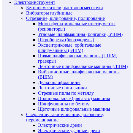
Электроинструмент
Бетоносмесители, растворосмесители
Вибраторы глубинные
Отрезание, шлифование, полирование
Многофункциональные инструменты
(реноваторы)
Угловые шлифмашины (болгарки, УШМ)
Штроборезы (бороздоделы)
Эксцентриковые, орбитальные
шлифмашины (ЭШМ)
Прямошлифовальные машины (ПШМ,
граверы)
Ленточные шлифовальные машины (ЛШМ)
Вибрационные шлифовальные машины
(ВШМ)
Дельташлифмашины
Ленточные напильники
Отрезные пилы по металлу
Полировальные (для авто) машины
Шлифмашины по бетону
Щеточные шлифовальные машины
Сверление, завинчивание, долбление,
перемешивание
Электрические дрели
Электрические ударные дрели