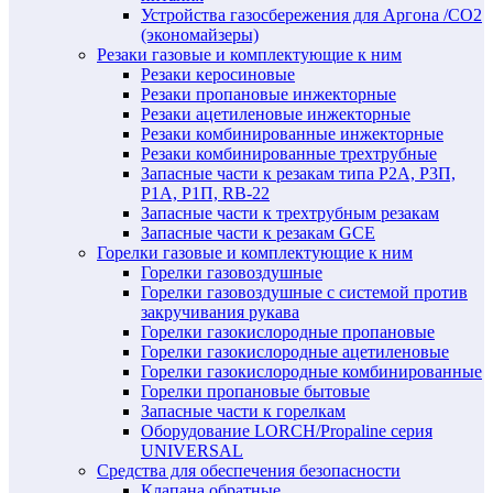
Устройства газосбережения для Аргона /СО2
(экономайзеры)
Резаки газовые и комплектующие к ним
Резаки керосиновые
Резаки пропановые инжекторные
Резаки ацетиленовые инжекторные
Резаки комбинированные инжекторные
Резаки комбинированные трехтрубные
Запасные части к резакам типа Р2А, Р3П,
Р1А, Р1П, RB-22
Запасные части к трехтрубным резакам
Запасные части к резакам GCE
Горелки газовые и комплектующие к ним
Горелки газовоздушные
Горелки газовоздушные с системой против
закручивания рукава
Горелки газокислородные пропановые
Горелки газокислородные ацетиленовые
Горелки газокислородные комбинированные
Горелки пропановые бытовые
Запасные части к горелкам
Оборудование LORCH/Propaline серия
UNIVERSAL
Средства для обеспечения безопасности
Клапана обратные