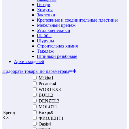
Гвозди
Хомуты
Заклепки
Крепежные и соединительные пластины
Мебельный крепеж
Угол крепежный
Шайбы
Шурупы
Строительная химия
Такелаж
Шпильки резьбовые
Архив моделей
Подобрать товары по параметрам
Makita
1
Ресанта
4
WORTEX
8
BULL
2
DENZEL
3
MOLOT
2
Бренд
Вихрь
9
ФИОЛЕНТ
1
Oasis
4