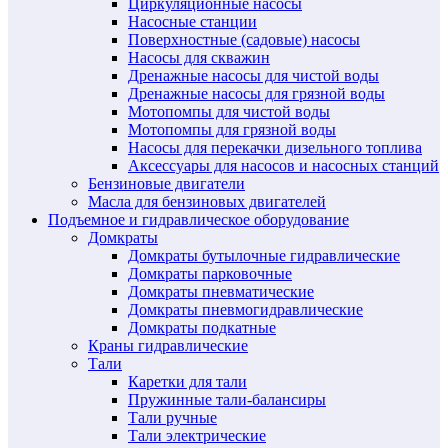
Циркуляционные насосы
Насосные станции
Поверхностные (садовые) насосы
Насосы для скважин
Дренажные насосы для чистой воды
Дренажные насосы для грязной воды
Мотопомпы для чистой воды
Мотопомпы для грязной воды
Насосы для перекачки дизельного топлива
Аксессуары для насосов и насосных станций
Бензиновые двигатели
Масла для бензиновых двигателей
Подъемное и гидравлическое оборудование
Домкраты
Домкраты бутылочные гидравлические
Домкраты парковочные
Домкраты пневматические
Домкраты пневмогидравлические
Домкраты подкатные
Краны гидравлические
Тали
Каретки для тали
Пружинные тали-балансиры
Тали ручные
Тали электрические