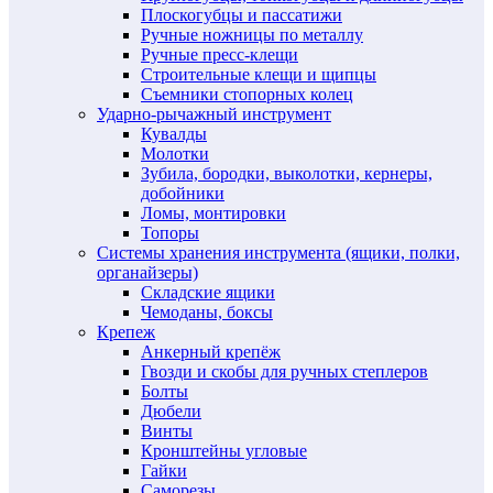
Плоскогубцы и пассатижи
Ручные ножницы по металлу
Ручные пресс-клещи
Строительные клещи и щипцы
Съемники стопорных колец
Ударно-рычажный инструмент
Кувалды
Молотки
Зубила, бородки, выколотки, кернеры,
добойники
Ломы, монтировки
Топоры
Системы хранения инструмента (ящики, полки,
органайзеры)
Складские ящики
Чемоданы, боксы
Крепеж
Анкерный крепёж
Гвозди и скобы для ручных степлеров
Болты
Дюбели
Винты
Кронштейны угловые
Гайки
Саморезы