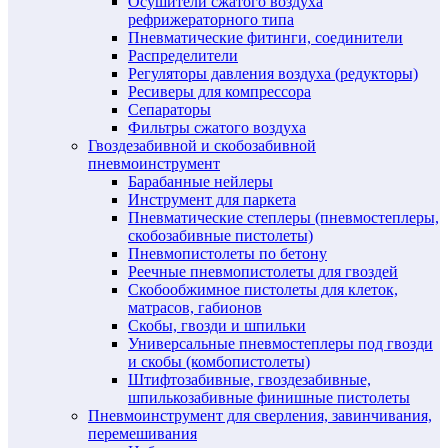
Осушители сжатого воздуха
рефрижераторного типа
Пневматические фитинги, соединители
Распределители
Регуляторы давления воздуха (редукторы)
Ресиверы для компрессора
Сепараторы
Фильтры сжатого воздуха
Гвоздезабивной и скобозабивной
пневмоинструмент
Барабанные нейлеры
Инструмент для паркета
Пневматические степлеры (пневмостеплеры,
скобозабивные пистолеты)
Пневмопистолеты по бетону
Реечные пневмопистолеты для гвоздей
Скобообжимное пистолеты для клеток,
матрасов, габионов
Скобы, гвозди и шпильки
Универсальные пневмостеплеры под гвозди
и скобы (комбопистолеты)
Штифтозабивные, гвоздезабивные,
шпилькозабивные финишные пистолеты
Пневмоинструмент для сверления, завинчивания,
перемешивания