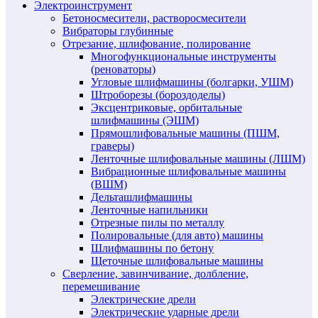
Электроинструмент
Бетоносмесители, растворосмесители
Вибраторы глубинные
Отрезание, шлифование, полирование
Многофункциональные инструменты
(реноваторы)
Угловые шлифмашины (болгарки, УШМ)
Штроборезы (бороздоделы)
Эксцентриковые, орбитальные
шлифмашины (ЭШМ)
Прямошлифовальные машины (ПШМ,
граверы)
Ленточные шлифовальные машины (ЛШМ)
Вибрационные шлифовальные машины
(ВШМ)
Дельташлифмашины
Ленточные напильники
Отрезные пилы по металлу
Полировальные (для авто) машины
Шлифмашины по бетону
Щеточные шлифовальные машины
Сверление, завинчивание, долбление,
перемешивание
Электрические дрели
Электрические ударные дрели