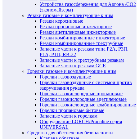
Устройства газосбережения для Аргона /СО2
(экономайзеры)
Резаки газовые и комплектующие к ним
Резаки керосиновые
Резаки пропановые инжекторные
Резаки ацетиленовые инжекторные
Резаки комбинированные инжекторные
Резаки комбинированные трехтрубные
Запасные части к резакам типа Р2А, Р3П,
Р1А, Р1П, RB-22
Запасные части к трехтрубным резакам
Запасные части к резакам GCE
Горелки газовые и комплектующие к ним
Горелки газовоздушные
Горелки газовоздушные с системой против
закручивания рукава
Горелки газокислородные пропановые
Горелки газокислородные ацетиленовые
Горелки газокислородные комбинированные
Горелки пропановые бытовые
Запасные части к горелкам
Оборудование LORCH/Propaline серия
UNIVERSAL
Средства для обеспечения безопасности
Клапана обратные