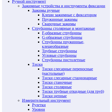
Ручной инструмент
Зажимные устройства и инструменты фиксации
Зажимы ручные
Клещи зажимные с фиксатором
Пружинные зажимы
Сварочные зажимы
Струбцины столярные и монтажные
F-образные струбцины
G-образные струбцины
Струбцины пружинные,
клещеобразные
Трубные струбцины
Угловые струбцины
Струбцины пистолетные
Тиски
Тиски слесарные переносные
(настольные)
Тиски слесарные стационарные
Тиски станочные
Тиски столярные
Тиски трубные откидные (для труб)
Тиски цепные
Измерительный инструмент
Рулетки
Уровни