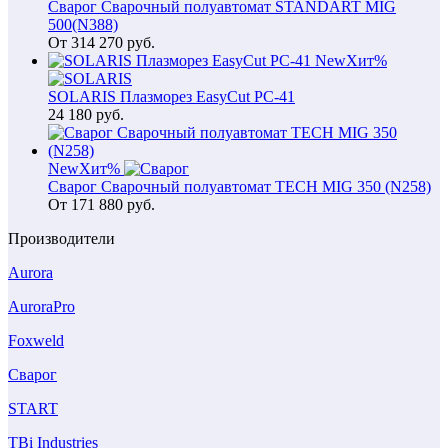
Сварог Сварочный полуавтомат STANDART MIG
500(N388)
От
314 270
руб.
New
Хит
%
SOLARIS Плазморез EasyCut PC-41
24 180
руб.
New
Хит
%
Сварог Сварочный полуавтомат TECH MIG 350 (N258)
От
171 880
руб.
Производители
Aurora
AuroraPro
Foxweld
Сварог
START
TBi Industries