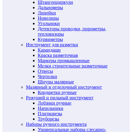
Штангенциркули
Дальномеры
Линейки
Нивелиры
Угольники
Детекторы проводки, пирометры,
тепловизоры
Курвиметры
Инструмент для разметки
Карандаши
Краска разметочная
Маркеры промышленные
Мелки строительные разметочные
Отвесы
Чертилки
Шнуры малярные
Малярный и отделочный инструмент
Кордщетки ручные
Режущий и пильный инструмент
Лобзики ручные
Напильники
Плиткорезы
Труборезы
Наборы ручного инструмента
Универсальные наборы слесарно-