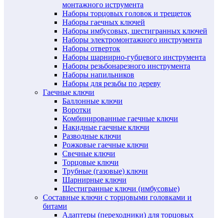
монтажного иструмента
Наборы торцовых головок и трещеток
Наборы гаечных ключей
Наборы имбусовых, шестигранных ключей
Наборы электромонтажного инструмента
Наборы отверток
Наборы шарнирно-губцевого инструмента
Наборы резьбонарезного инструмента
Наборы напильников
Наборы для резьбы по дереву
Гаечные ключи
Баллонные ключи
Воротки
Комбинированные гаечные ключи
Накидные гаечные ключи
Разводные ключи
Рожковые гаечные ключи
Свечные ключи
Торцовые ключи
Трубные (газовые) ключи
Шарнирные ключи
Шестигранные ключи (имбусовые)
Составные ключи с торцовыми головками и
битами
Адаптеры (переходники) для торцовых