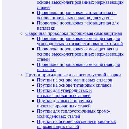
основе высоколегированных нержавеющих
сталей
Проволока порошковая газозащитная на
основе никелевых сплавов для чугуна
Проволока порошковая газозащитная для
наплавки
Сварочная проволока порошковая самозащитная
Проволока порошковая самозащитная для
углеродистых и низколегированных сталей
Проволока порошковая самозащитная на
основе высоколегированных нержавеющих
сталей
Проволока порошковая самозащитная для
наплавки
Прутки присадочные для аргонодуговой сварки
Прутки на основе магниевых сплавов
Прутки на основе титановых сплавов
Прутки для углеродистых и
низколегированных сталей
Прутки для высокопрочных
низколегированных сталей
Прутки для теплоустойчивых хромо-
молибденовых сталей
Прутки на основе высоколегированных
нержавеющих сталей