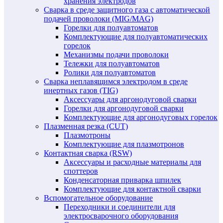
хранения электродов
Сварка в среде защитного газа с автоматической
подачей проволоки (MIG/MAG)
Горелки для полуавтоматов
Комплектующие для полуавтоматических
горелок
Механизмы подачи проволоки
Тележки для полуавтоматов
Ролики для полуавтоматов
Сварка неплавящимся электродом в среде
инертных газов (TIG)
Аксессуары для аргонодуговой сварки
Горелки для аргонодуговой сварки
Комплектующие для аргонодуговых горелок
Плазменная резка (CUT)
Плазмотроны
Комплектующие для плазмотронов
Контактная сварка (RSW)
Аксессуары и расходные материалы для
споттеров
Конденсаторная приварка шпилек
Комплектующие для контактной сварки
Вспомогательное оборудование
Переходники и соединители для
электросварочного оборудования