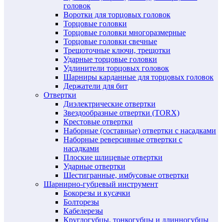
головок
Воротки для торцовых головок
Торцовые головки
Торцовые головки многоразмерные
Торцовые головки свечные
Трещоточные ключи, трещотки
Ударные торцовые головки
Удлинители торцовых головок
Шарниры карданные для торцовых головок
Держатели для бит
Отвертки
Диэлектрические отвертки
Звездообразные отвертки (TORX)
Крестовые отвертки
Наборные (составные) отвертки с насадками
Наборные реверсивные отвертки с
насадками
Плоские шлицевые отвертки
Ударные отвертки
Шестигранные, имбусовые отвертки
Шарнирно-губцевый инструмент
Бокорезы и кусачки
Болторезы
Кабелерезы
Круглогубцы, тонкогубцы и длинногубцы