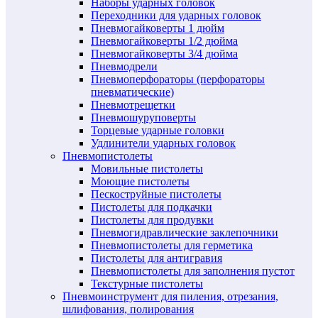
Наборы ударных головок
Переходники для ударных головок
Пневмогайковерты 1 дюйм
Пневмогайковерты 1/2 дюйма
Пневмогайковерты 3/4 дюйма
Пневмодрели
Пневмоперфораторы (перфораторы
пневматические)
Пневмотрещетки
Пневмошуруповерты
Торцевые ударные головки
Удлинители ударных головок
Пневмопистолеты
Мовильные пистолеты
Моющие пистолеты
Пескоструйные пистолеты
Пистолеты для подкачки
Пистолеты для продувки
Пневмогидравлические заклепочники
Пневмопистолеты для герметика
Пистолеты для антигравия
Пневмопистолеты для заполнения пустот
Текстурные пистолеты
Пневмоинструмент для пиления, отрезания,
шлифования, полирования