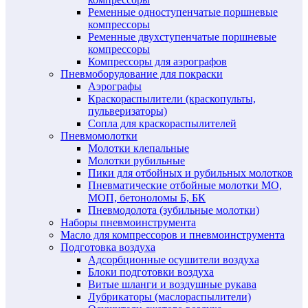
Ременные одноступенчатые поршневые
компрессоры
Ременные двухступенчатые поршневые
компрессоры
Компрессоры для аэрографов
Пневмоборудование для покраски
Аэрографы
Краскораспылители (краскопульты,
пульверизаторы)
Сопла для краскораспылителей
Пневмомолотки
Молотки клепальные
Молотки рубильные
Пики для отбойных и рубильных молотков
Пневматические отбойные молотки МО,
МОП, бетоноломы Б, БК
Пневмодолота (зубильные молотки)
Наборы пневмоинструмента
Масло для компрессоров и пневмоинструмента
Подготовка воздуха
Адсорбционные осушители воздуха
Блоки подготовки воздуха
Витые шланги и воздушные рукава
Лубрикаторы (маслораспылители)