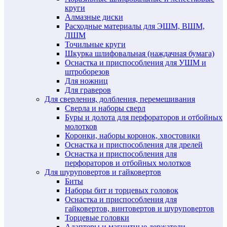
круги
Алмазные диски
Расходные материалы для ЭШМ, ВШМ,
ЛШМ
Точильные круги
Шкурка шлифовальная (наждачная бумага)
Оснастка и приспособления для УШМ и
штроборезов
Для ножниц
Для граверов
Для сверления, долбления, перемешивания
Сверла и наборы сверл
Буры и долота для перфораторов и отбойных
молотков
Коронки, наборы коронок, хвостовики
Оснастка и приспособления для дрелей
Оснастка и приспособления для
перфораторов и отбойных молотков
Для шуруповертов и гайковертов
Биты
Наборы бит и торцевых головок
Оснастка и приспособления для
гайковертов, винтовертов и шуруповертов
Торцевые головки
Адаптеры и магнитные держатели