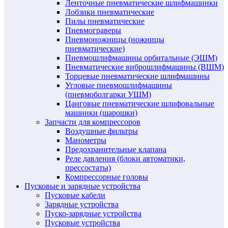
Ленточные пневматические шлифмашинки
Лобзики пневматические
Пилы пневматические
Пневмограверы
Пневмоножницы (ножницы
пневматические)
Пневмошлифмашины орбитальные (ЭШМ)
Пневматические виброшлифмашины (ВШМ)
Торцевые пневматические шлифмашины
Угловые пневмошлифмашины
(пневмоболгарки УШМ)
Цанговые пневматические шлифовальные
машинки (шарошки)
Запчасти для компрессоров
Воздушные фильтры
Манометры
Предохранительные клапана
Реле давления (блоки автоматики,
прессостаты)
Компрессорные головы
Пусковые и зарядные устройства
Пусковые кабели
Зарядные устройства
Пуско-зарядные устройства
Пусковые устройства