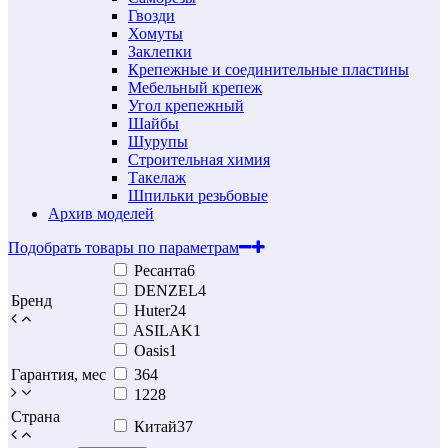
Гвозди
Хомуты
Заклепки
Крепежные и соединительные пластины
Мебельный крепеж
Угол крепежный
Шайбы
Шурупы
Строительная химия
Такелаж
Шпильки резьбовые
Архив моделей
Подобрать товары по параметрам
Ресанта
6
DENZEL
4
Бренд
Huter
24
ASILAK
1
Oasis
1
Гарантия, мес
36
4
12
28
Страна
Китай
37