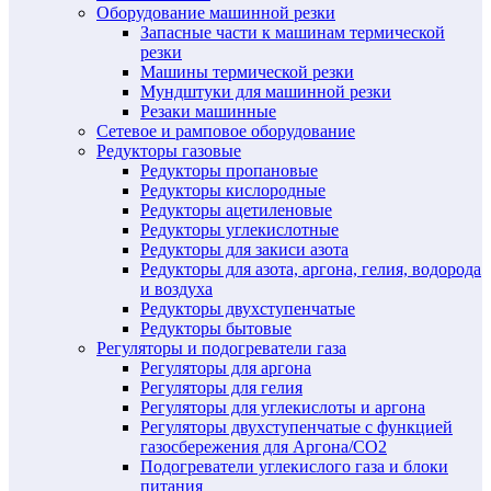
Оборудование машинной резки
Запасные части к машинам термической
резки
Машины термической резки
Мундштуки для машинной резки
Резаки машинные
Сетевое и рамповое оборудование
Редукторы газовые
Редукторы пропановые
Редукторы кислородные
Редукторы ацетиленовые
Редукторы углекислотные
Редукторы для закиси азота
Редукторы для азота, аргона, гелия, водорода
и воздуха
Редукторы двухступенчатые
Редукторы бытовые
Регуляторы и подогреватели газа
Регуляторы для аргона
Регуляторы для гелия
Регуляторы для углекислоты и аргона
Регуляторы двухступенчатые c функцией
газосбережения для Аргона/СО2
Подогреватели углекислого газа и блоки
питания