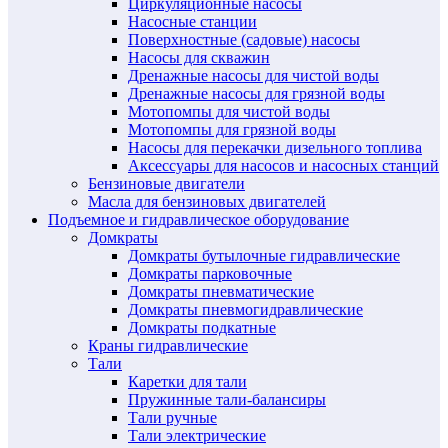
Циркуляционные насосы
Насосные станции
Поверхностные (садовые) насосы
Насосы для скважин
Дренажные насосы для чистой воды
Дренажные насосы для грязной воды
Мотопомпы для чистой воды
Мотопомпы для грязной воды
Насосы для перекачки дизельного топлива
Аксессуары для насосов и насосных станций
Бензиновые двигатели
Масла для бензиновых двигателей
Подъемное и гидравлическое оборудование
Домкраты
Домкраты бутылочные гидравлические
Домкраты парковочные
Домкраты пневматические
Домкраты пневмогидравлические
Домкраты подкатные
Краны гидравлические
Тали
Каретки для тали
Пружинные тали-балансиры
Тали ручные
Тали электрические