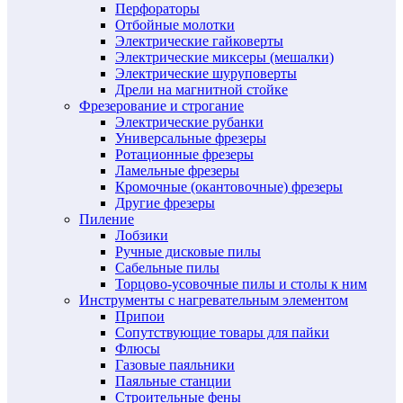
Перфораторы
Отбойные молотки
Электрические гайковерты
Электрические миксеры (мешалки)
Электрические шуруповерты
Дрели на магнитной стойке
Фрезерование и строгание
Электрические рубанки
Универсальные фрезеры
Ротационные фрезеры
Ламельные фрезеры
Кромочные (окантовочные) фрезеры
Другие фрезеры
Пиление
Лобзики
Ручные дисковые пилы
Сабельные пилы
Торцово-усовочные пилы и столы к ним
Инструменты с нагревательным элементом
Припои
Сопутствующие товары для пайки
Флюсы
Газовые паяльники
Паяльные станции
Строительные фены