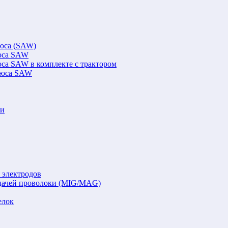
люса (SAW)
люса SAW
юса SAW в комплекте с трактором
флюса SAW
ки
 электродов
подачей проволоки (MIG/MAG)
елок