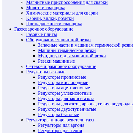
Магнитные приспособления для сварки
Молотки сварщика
Химические материалы для сварки
Кабели, вилки, розетки
Принадлежности сварщика
Газосварочное оборудование
Газовые плиты
Оборудование машинной резки
Запасные части к машинам термической резки
Машины термической резки
Мундштуки для машинной резки
Резаки машинные
Сетевое и рамповое оборудование
Редукторы газовые
Редукторы пропановые
Редукторы кислородные
Редукторы ацетиленовые
Редукторы углекислотные
Редукторы для закиси азота
Редукторы для азота, аргона, гелия, водорода 
Редукторы двухступенчатые
Редукторы бытовые
Регуляторы и подогреватели газа
Регуляторы для аргона
Регуляторы для гелия