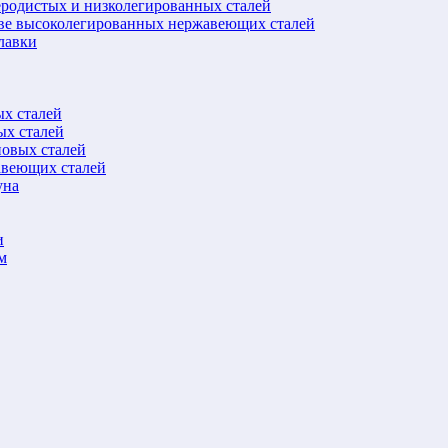
еродистых и низколегированных сталей
ове высоколегированных нержавеющих сталей
лавки
ых сталей
ых сталей
новых сталей
авеющих сталей
уна
и
м