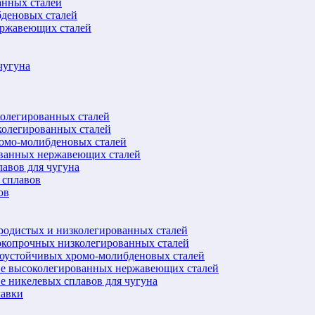
анных сталей
бденовых сталей
ержавеющих сталей
чугуна
колегированных сталей
колегированных сталей
ромо-молибденовых сталей
ованных нержавеющих сталей
авов для чугуна
 сплавов
ов
еродистых и низколегированных сталей
окопрочных низколегированных сталей
лоустойчивых хромо-молибденовых сталей
ве высоколегированных нержавеющих сталей
е никелевых сплавов для чугуна
лавки