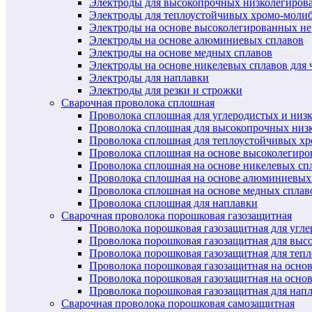
Электроды для высокопрочных низколегиров
Электроды для теплоустойчивых хромо-моли
Электроды на основе высоколегированных н
Электроды на основе алюминиевых сплавов
Электроды на основе медных сплавов
Электроды на основе никелевых сплавов для 
Электроды для наплавки
Электроды для резки и строжки
Сварочная проволока сплошная
Проволока сплошная для углеродистых и низ
Проволока сплошная для высокопрочных низ
Проволока сплошная для теплоустойчивых х
Проволока сплошная на основе высоколегир
Проволока сплошная на основе никелевых спл
Проволока сплошная на основе алюминиевых
Проволока сплошная на основе медных сплав
Проволока сплошная для наплавки
Сварочная проволока порошковая газозащитная
Проволока порошковая газозащитная для угл
Проволока порошковая газозащитная для выс
Проволока порошковая газозащитная для теп
Проволока порошковая газозащитная на осно
Проволока порошковая газозащитная на основ
Проволока порошковая газозащитная для нап
Сварочная проволока порошковая самозащитная