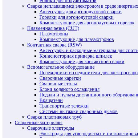
Ролики для полуавтоматов
Сварка неплавящимся электродом в среде инертных 
Аксессуары для аргонодуговой сварки
Горелки для аргонодуговой сварки
Комплектующие для аргонодуговых горелок
Плазменная резка (CUT)
Плазмотроны
Комплектующие для плазмотронов
Контактная сварка (RSW)
Аксессуары и расходные материалы для спотт
Конденсаторная приварка шпилек
Комплектующие для контактной сварки
Вспомогательное оборудование
Переходники и соединители для электросвар
Сварочные каретки
Сварочные столы
Блоки водяного охлаждения
Педали и пульты дистанционного оборудован
Вращатели
Транспортные тележки
Системы вытяжки сварочных дымов
Сварка пластиковых труб
Сварочные материалы
Сварочные электроды
Электроды для углеродистых и низколегиров