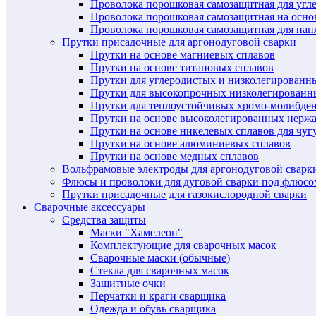
Проволока порошковая самозащитная для угл
Проволока порошковая самозащитная на осн
Проволока порошковая самозащитная для нап
Прутки присадочные для аргонодуговой сварки
Прутки на основе магниевых сплавов
Прутки на основе титановых сплавов
Прутки для углеродистых и низколегированн
Прутки для высокопрочных низколегированн
Прутки для теплоустойчивых хромо-молибде
Прутки на основе высоколегированных нерж
Прутки на основе никелевых сплавов для чуг
Прутки на основе алюминиевых сплавов
Прутки на основе медных сплавов
Вольфрамовые электроды для аргонодуговой сварк
Флюсы и проволоки для дуговой сварки под флюсо
Прутки присадочные для газокислородной сварки
Сварочные аксессуары
Средства защиты
Маски "Хамелеон"
Комплектующие для сварочных масок
Сварочные маски (обычные)
Стекла для сварочных масок
Защитные очки
Перчатки и краги сварщика
Одежда и обувь сварщика