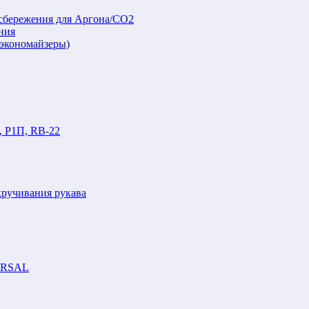
осбережения для Аргона/СО2
ния
(экономайзеры)
, Р1П, RB-22
кручивания рукава
VERSAL