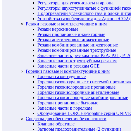
Регуляторы для углекислоты и аргона
Регуляторы двухступенчатые c функцией газ
Подогреватели углекислого газа и блоки пита
Устройства газосбережения для Аргона /СО2 
Резаки газовые и комплектующие к ним
Резаки керосиновые
Резаки пропановые инжекторные
Резаки ацетиленовые инжекторные
Резаки комбинированные инжекторные
Резаки комбинированные трехтрубные
Запасные части к резакам типа Р2А, Р3П, Р1А
Запасные части к трехтрубным резакам
Запасные части к резакам GCE
Горелки газовые и комплектующие к ним
Горелки газовоздушные
Горелки газовоздушные с системой против за
Горелки газокислородные пропановые
Горелки газокислородные ацетиленовые
Горелки газокислородные комбинированные
Горелки пропановые бытовые
Запасные части к горелкам
Оборудование LORCH/Propaline серия UNI
Средства для обеспечения безопасности
Клапана обратные
Затворы предохранительные (2 функции)