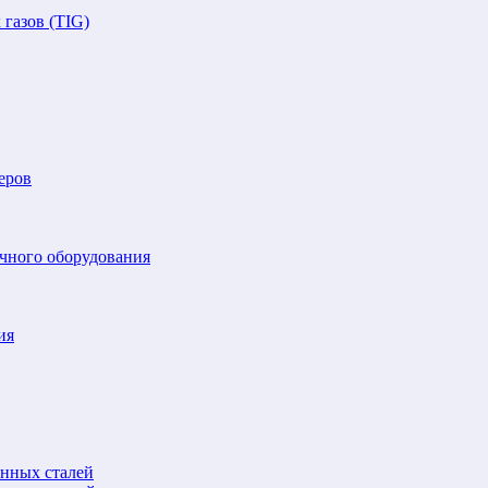
газов (TIG)
еров
очного оборудования
ия
анных сталей