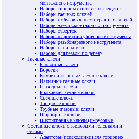
монтажного иструмента
Наборы торцовых головок и трещеток
Наборы гаечных ключей
Наборы имбусовых, шестигранных ключей
Наборы электромонтажного инструмента
Наборы отверток
Наборы шарнирно-губцевого инструмента
Наборы резьбонарезного инструмента
Наборы напильников
Наборы для резьбы по дереву
Гаечные ключи
Баллонные ключи
Воротки
Комбинированные гаечные ключи
Накидные гаечные ключи
Разводные ключи
Рожковые гаечные ключи
Свечные ключи
Торцовые ключи
Трубные (газовые) ключи
Шарнирные ключи
Шестигранные ключи (имбусовые)
Составные ключи с торцовыми головками и
битами
Адаптеры (переходники) для торцовых