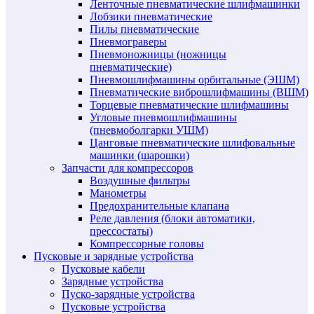
Ленточные пневматические шлифмашинки
Лобзики пневматические
Пилы пневматические
Пневмограверы
Пневмоножницы (ножницы
пневматические)
Пневмошлифмашины орбитальные (ЭШМ)
Пневматические виброшлифмашины (ВШМ)
Торцевые пневматические шлифмашины
Угловые пневмошлифмашины
(пневмоболгарки УШМ)
Цанговые пневматические шлифовальные
машинки (шарошки)
Запчасти для компрессоров
Воздушные фильтры
Манометры
Предохранительные клапана
Реле давления (блоки автоматики,
прессостаты)
Компрессорные головы
Пусковые и зарядные устройства
Пусковые кабели
Зарядные устройства
Пуско-зарядные устройства
Пусковые устройства