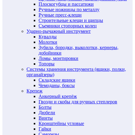
Плоскогубцы и пассатижи
Ручные ножницы по металлу
Ручные пресс-клещи
Строительные клещи и щипцы
Съемники стопорных колец
Ударно-рычажный инструмент
Кувалды
Молотки
Зубила, бородки, выколотки, кернеры,
добойники
Ломы, монтировки
Топоры
Системы хранения инструмента (ящики, полки,
органайзеры)
Складские ящики
Чемоданы, боксы
Крепеж
Анкерный крепёж
Гвозди и скобы для ручных степлеров
Болты
Дюбели
Винты
Кронштейны угловые
Гайки
Саморезы