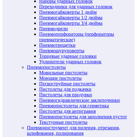
Наборы ударных головок
Переходники для ударных головок
Пневмогайковерты 1 дюйм
Пневмогайковерты 1/2 дюйма
Пневмогайковерты 3/4 дюйма
Пневмодрели
Пневмоперфораторы (перфораторы
пневматические)
Пневмотрещетки
Пневмошуруповерты
Торцевые ударные головки
Удлинители ударных головок
Пневмопистолеты
Мовильные пистолеты
Моющие пистолеты
Пескоструйные пистолеты
Пистолеты для подкачки
Пистолеты для продувки
Пневмогидравлические заклепочники
Пневмопистолеты для герметика
Пистолеты для антигравия
Пневмопистолеты для заполнения пустот
Текстурные пистолеты
Пневмоинструмент для пиления, отрезания,
шлифования, полирования