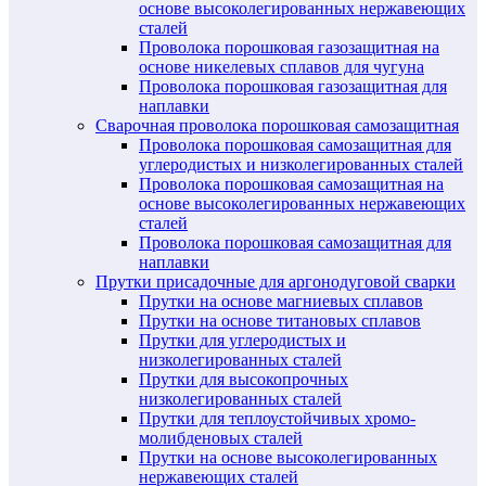
основе высоколегированных нержавеющих
сталей
Проволока порошковая газозащитная на
основе никелевых сплавов для чугуна
Проволока порошковая газозащитная для
наплавки
Сварочная проволока порошковая самозащитная
Проволока порошковая самозащитная для
углеродистых и низколегированных сталей
Проволока порошковая самозащитная на
основе высоколегированных нержавеющих
сталей
Проволока порошковая самозащитная для
наплавки
Прутки присадочные для аргонодуговой сварки
Прутки на основе магниевых сплавов
Прутки на основе титановых сплавов
Прутки для углеродистых и
низколегированных сталей
Прутки для высокопрочных
низколегированных сталей
Прутки для теплоустойчивых хромо-
молибденовых сталей
Прутки на основе высоколегированных
нержавеющих сталей