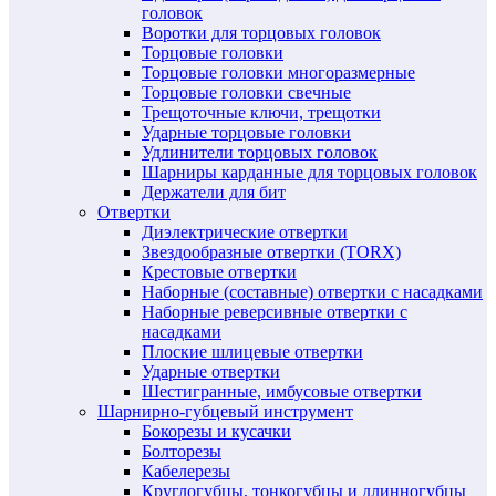
головок
Воротки для торцовых головок
Торцовые головки
Торцовые головки многоразмерные
Торцовые головки свечные
Трещоточные ключи, трещотки
Ударные торцовые головки
Удлинители торцовых головок
Шарниры карданные для торцовых головок
Держатели для бит
Отвертки
Диэлектрические отвертки
Звездообразные отвертки (TORX)
Крестовые отвертки
Наборные (составные) отвертки с насадками
Наборные реверсивные отвертки с
насадками
Плоские шлицевые отвертки
Ударные отвертки
Шестигранные, имбусовые отвертки
Шарнирно-губцевый инструмент
Бокорезы и кусачки
Болторезы
Кабелерезы
Круглогубцы, тонкогубцы и длинногубцы