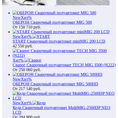
New
Хит
%
ОБЕРОН Сварочный полуавтомат MIG 500
От
150 710
руб.
New
Хит
%
START Сварочный полуавтомат miniMIG 200 LCD
42 550
руб.
Хит
%
Сварог Сварочный полуавтомат TECH MIG 3500 (N222)
От
250 060
руб.
New
Хит
%
ОБЕРОН Сварочный полуавтомат MIG 500HD
От
217 140
руб.
New
Хит
%
Кедр Сварочный полуавтомат MultiMIG-2500DP NEO
LCD
От
204 900
руб.