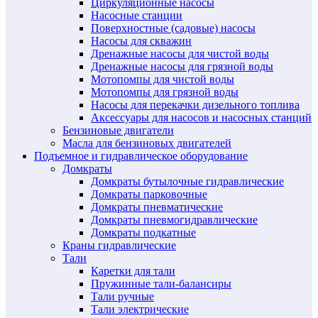
Циркуляционные насосы
Насосные станции
Поверхностные (садовые) насосы
Насосы для скважин
Дренажные насосы для чистой воды
Дренажные насосы для грязной воды
Мотопомпы для чистой воды
Мотопомпы для грязной воды
Насосы для перекачки дизельного топлива
Аксессуары для насосов и насосных станций
Бензиновые двигатели
Масла для бензиновых двигателей
Подъемное и гидравлическое оборудование
Домкраты
Домкраты бутылочные гидравлические
Домкраты парковочные
Домкраты пневматические
Домкраты пневмогидравлические
Домкраты подкатные
Краны гидравлические
Тали
Каретки для тали
Пружинные тали-балансиры
Тали ручные
Тали электрические