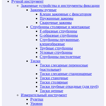
Ручной инструмент
Зажимные устройства и инструменты фиксации
Зажимы ручные
Клещи зажимные с фиксатором
Пружинные зажимы
Сварочные зажимы
Струбцины столярные и монтажные
F-образные струбцины
G-образные струбцины
Струбцины пружинные,
клещеобразные
Трубные струбцины
Угловые струбцины
Струбцины пистолетные
Тиски
Тиски слесарные переносные
(настольные)
Тиски слесарные стационарные
Тиски станочные
Тиски столярные
Тиски трубные откидные (для труб)
Тиски цепные
Измерительный инструмент
Рулетки
Уровни