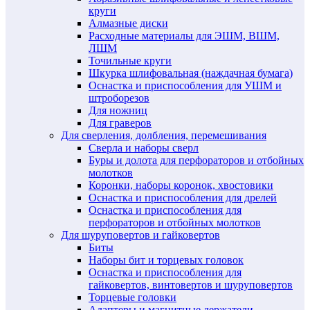
круги
Алмазные диски
Расходные материалы для ЭШМ, ВШМ,
ЛШМ
Точильные круги
Шкурка шлифовальная (наждачная бумага)
Оснастка и приспособления для УШМ и
штроборезов
Для ножниц
Для граверов
Для сверления, долбления, перемешивания
Сверла и наборы сверл
Буры и долота для перфораторов и отбойных
молотков
Коронки, наборы коронок, хвостовики
Оснастка и приспособления для дрелей
Оснастка и приспособления для
перфораторов и отбойных молотков
Для шуруповертов и гайковертов
Биты
Наборы бит и торцевых головок
Оснастка и приспособления для
гайковертов, винтовертов и шуруповертов
Торцевые головки
Адаптеры и магнитные держатели