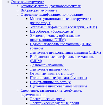
Электроинструмент
Бетоносмесители, растворосмесители
Вибраторы глубинные
Отрезание, шлифование, полирование
Многофункциональные инструменты
(реноваторы)
Угловые шлифмашины (болгарки, УШМ)
Штроборезы (бороздоделы)
Эксцентриковые, орбитальные
шлифмашины (ЭШМ)
Прямошлифовальные машины (ПШМ,
граверы)
Ленточные шлифовальные машины (ЛШМ)
Вибрационные шлифовальные машины
(ВШМ)
Дельташлифмашины
Ленточные напильники
Отрезные пилы по металлу
Полировальные (для авто) машины
Шлифмашины по бетону
Щеточные шлифовальные машины
Сверление, завинчивание, долбление,
перемешивание
Электрические дрели
Электрические ударные дрели