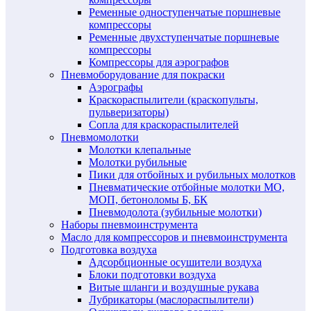
Ременные одноступенчатые поршневые
компрессоры
Ременные двухступенчатые поршневые
компрессоры
Компрессоры для аэрографов
Пневмоборудование для покраски
Аэрографы
Краскораспылители (краскопульты,
пульверизаторы)
Сопла для краскораспылителей
Пневмомолотки
Молотки клепальные
Молотки рубильные
Пики для отбойных и рубильных молотков
Пневматические отбойные молотки МО,
МОП, бетоноломы Б, БК
Пневмодолота (зубильные молотки)
Наборы пневмоинструмента
Масло для компрессоров и пневмоинструмента
Подготовка воздуха
Адсорбционные осушители воздуха
Блоки подготовки воздуха
Витые шланги и воздушные рукава
Лубрикаторы (маслораспылители)