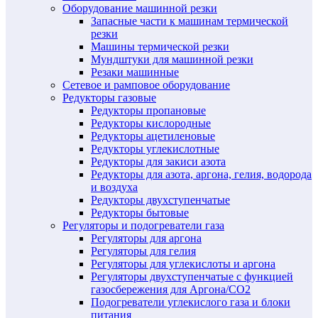
Оборудование машинной резки
Запасные части к машинам термической
резки
Машины термической резки
Мундштуки для машинной резки
Резаки машинные
Сетевое и рамповое оборудование
Редукторы газовые
Редукторы пропановые
Редукторы кислородные
Редукторы ацетиленовые
Редукторы углекислотные
Редукторы для закиси азота
Редукторы для азота, аргона, гелия, водорода
и воздуха
Редукторы двухступенчатые
Редукторы бытовые
Регуляторы и подогреватели газа
Регуляторы для аргона
Регуляторы для гелия
Регуляторы для углекислоты и аргона
Регуляторы двухступенчатые c функцией
газосбережения для Аргона/СО2
Подогреватели углекислого газа и блоки
питания