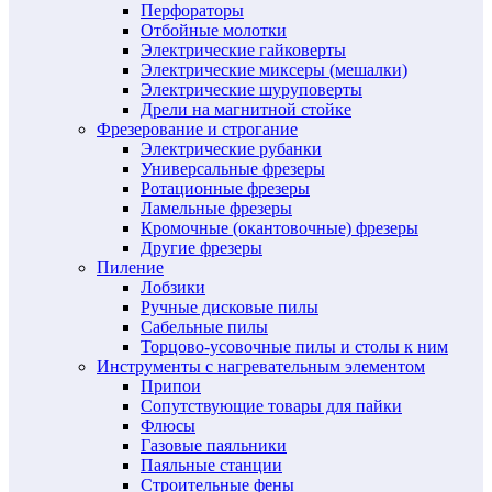
Перфораторы
Отбойные молотки
Электрические гайковерты
Электрические миксеры (мешалки)
Электрические шуруповерты
Дрели на магнитной стойке
Фрезерование и строгание
Электрические рубанки
Универсальные фрезеры
Ротационные фрезеры
Ламельные фрезеры
Кромочные (окантовочные) фрезеры
Другие фрезеры
Пиление
Лобзики
Ручные дисковые пилы
Сабельные пилы
Торцово-усовочные пилы и столы к ним
Инструменты с нагревательным элементом
Припои
Сопутствующие товары для пайки
Флюсы
Газовые паяльники
Паяльные станции
Строительные фены