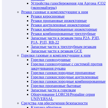
Устройства газосбережения для Аргона /СО2
(экономайзеры)
Резаки газовые и комплектующие к ним
Резаки керосиновые
Резаки пропановые инжекторные
Резаки ацетиленовые инжекторные
Резаки комбинированные инжекторные
Резаки комбинированные трехтрубные
Запасные части к резакам типа Р2А, Р3П,
Р1А, Р1П, RB-22
Запасные части к трехтрубным резакам
Запасные части к резакам GCE
Горелки газовые и комплектующие к ним
Горелки газовоздушные
Горелки газовоздушные с системой против
закручивания рукава
Горелки газокислородные пропановые
Горелки газокислородные ацетиленовые
Горелки газокислородные комбинированные
Горелки пропановые бытовые
Запасные части к горелкам
Оборудование LORCH/Propaline серия
UNIVERSAL
Средства для обеспечения безопасности
Клапана обратные