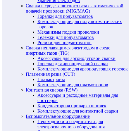
хранения электродов
Сварка в среде защитного газа с автоматической
подачей проволоки (MIG/MAG)
Горелки для полуавтоматов
Комплектующие для полуавтоматических
горелок
Механизмы подачи проволоки
Тележки для полуавтоматов
Ролики для полуавтоматов
Сварка неплавящимся электродом в среде
инертных газов (TIG)
Аксессуары для аргонодуговой сварки
Горелки для аргонодуговой сварки
Комплектующие для аргонодуговых горелок
Плазменная резка (CUT)
Плазмотроны
Комплектующие для плазмотронов
Контактная сварка (RSW)
Аксессуары и расходные материалы для
споттеров
Конденсаторная приварка шпилек
Комплектующие для контактной сварки
Вспомогательное оборудование
Переходники и соединители для
электросварочного оборудования