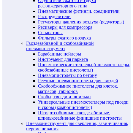
Осушители сжатого воздуха
рефрижераторного типа
Пневматические фитинги, соединители
Распределители
Регуляторы давления воздуха (редукторы)
Ресиверы для компрессора
Сепараторы
Фильтры сжатого воздуха
Гвоздезабивной и скобозабивной
пневмоинструмент
Барабанные нейлеры
Инструмент для паркета
Пневматические степлеры (пневмостеплеры,
скобозабивные пистолеты)
Пневмопистолеты по бетону
Реечные пневмопистолеты для гвоздей
Скобообжимное пистолеты для клеток,
матрасов, габионов
Скобы, гвозди и шпильки
Универсальные пневмостеплеры под гвозди
и скобы (комбопистолеты)
Штифтозабивные, гвоздезабивные,
шпилькозабивные финишные пистолеты
Пневмоинструмент для сверления, завинчивания,
перемешивания