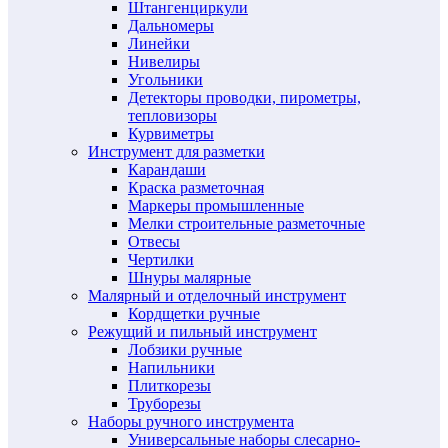
Штангенциркули
Дальномеры
Линейки
Нивелиры
Угольники
Детекторы проводки, пирометры,
тепловизоры
Курвиметры
Инструмент для разметки
Карандаши
Краска разметочная
Маркеры промышленные
Мелки строительные разметочные
Отвесы
Чертилки
Шнуры малярные
Малярный и отделочный инструмент
Кордщетки ручные
Режущий и пильный инструмент
Лобзики ручные
Напильники
Плиткорезы
Труборезы
Наборы ручного инструмента
Универсальные наборы слесарно-