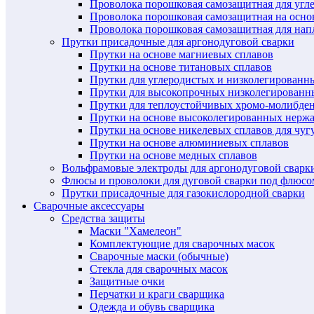
Проволока порошковая самозащитная для угл
Проволока порошковая самозащитная на осн
Проволока порошковая самозащитная для нап
Прутки присадочные для аргонодуговой сварки
Прутки на основе магниевых сплавов
Прутки на основе титановых сплавов
Прутки для углеродистых и низколегированн
Прутки для высокопрочных низколегированн
Прутки для теплоустойчивых хромо-молибде
Прутки на основе высоколегированных нерж
Прутки на основе никелевых сплавов для чуг
Прутки на основе алюминиевых сплавов
Прутки на основе медных сплавов
Вольфрамовые электроды для аргонодуговой сварк
Флюсы и проволоки для дуговой сварки под флюсо
Прутки присадочные для газокислородной сварки
Сварочные аксессуары
Средства защиты
Маски "Хамелеон"
Комплектующие для сварочных масок
Сварочные маски (обычные)
Стекла для сварочных масок
Защитные очки
Перчатки и краги сварщика
Одежда и обувь сварщика