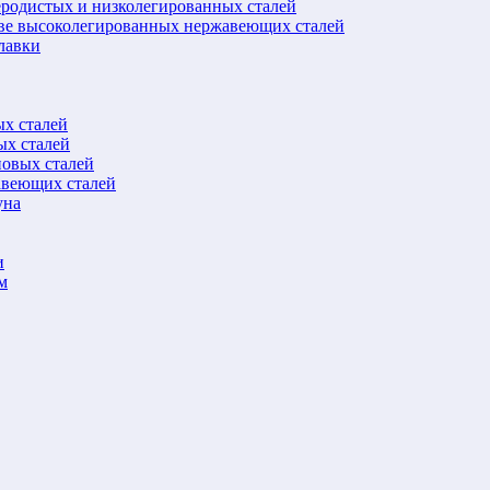
еродистых и низколегированных сталей
ове высоколегированных нержавеющих сталей
лавки
ых сталей
ых сталей
новых сталей
авеющих сталей
уна
и
м