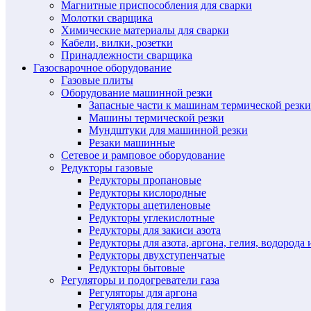
Магнитные приспособления для сварки
Молотки сварщика
Химические материалы для сварки
Кабели, вилки, розетки
Принадлежности сварщика
Газосварочное оборудование
Газовые плиты
Оборудование машинной резки
Запасные части к машинам термической резки
Машины термической резки
Мундштуки для машинной резки
Резаки машинные
Сетевое и рамповое оборудование
Редукторы газовые
Редукторы пропановые
Редукторы кислородные
Редукторы ацетиленовые
Редукторы углекислотные
Редукторы для закиси азота
Редукторы для азота, аргона, гелия, водорода 
Редукторы двухступенчатые
Редукторы бытовые
Регуляторы и подогреватели газа
Регуляторы для аргона
Регуляторы для гелия