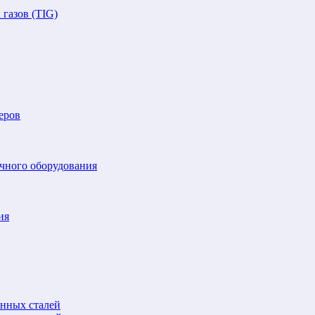
газов (TIG)
еров
очного оборудования
ия
анных сталей