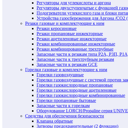
Регуляторы для углекислоты и аргона
Регуляторы двухступенчатые c функцией газ
Подогреватели углекислого газа и блоки пита
Устройства газосбережения для Аргона /СО2 
Резаки газовые и комплектующие к ним
Резаки керосиновые
Резаки пропановые инжекторные
Резаки ацетиленовые инжекторные
Резаки комбинированные инжекторные
Резаки комбинированные трехтрубные
Запасные части к резакам типа Р2А, Р3П, Р1А
Запасные части к трехтрубным резакам
Запасные части к резакам GCE
Горелки газовые и комплектующие к ним
Горелки газовоздушные
Горелки газовоздушные с системой против за
Горелки газокислородные пропановые
Горелки газокислородные ацетиленовые
Горелки газокислородные комбинированные
Горелки пропановые бытовые
Запасные части к горелкам
Оборудование LORCH/Propaline серия UNI
Средства для обеспечения безопасности
Клапана обратные
Затворы предохранительные (2 функции)