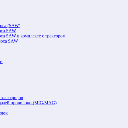
люса (SAW)
люса SAW
юса SAW в комплекте с трактором
флюса SAW
ки
 электродов
подачей проволоки (MIG/MAG)
елок