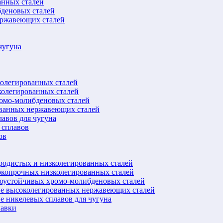
анных сталей
бденовых сталей
ержавеющих сталей
чугуна
колегированных сталей
колегированных сталей
ромо-молибденовых сталей
ованных нержавеющих сталей
авов для чугуна
 сплавов
ов
еродистых и низколегированных сталей
окопрочных низколегированных сталей
лоустойчивых хромо-молибденовых сталей
ве высоколегированных нержавеющих сталей
е никелевых сплавов для чугуна
лавки