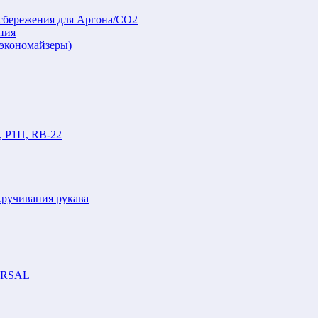
осбережения для Аргона/СО2
ния
(экономайзеры)
, Р1П, RB-22
кручивания рукава
VERSAL