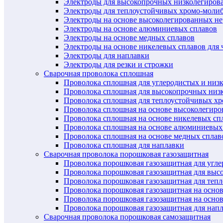
Электроды для высокопрочных низколегиров
Электроды для теплоустойчивых хромо-моли
Электроды на основе высоколегированных н
Электроды на основе алюминиевых сплавов
Электроды на основе медных сплавов
Электроды на основе никелевых сплавов для 
Электроды для наплавки
Электроды для резки и строжки
Сварочная проволока сплошная
Проволока сплошная для углеродистых и низ
Проволока сплошная для высокопрочных низ
Проволока сплошная для теплоустойчивых х
Проволока сплошная на основе высоколегир
Проволока сплошная на основе никелевых спл
Проволока сплошная на основе алюминиевых
Проволока сплошная на основе медных сплав
Проволока сплошная для наплавки
Сварочная проволока порошковая газозащитная
Проволока порошковая газозащитная для угл
Проволока порошковая газозащитная для выс
Проволока порошковая газозащитная для теп
Проволока порошковая газозащитная на осно
Проволока порошковая газозащитная на основ
Проволока порошковая газозащитная для нап
Сварочная проволока порошковая самозащитная