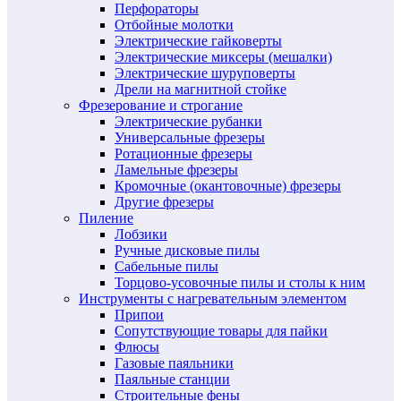
Перфораторы
Отбойные молотки
Электрические гайковерты
Электрические миксеры (мешалки)
Электрические шуруповерты
Дрели на магнитной стойке
Фрезерование и строгание
Электрические рубанки
Универсальные фрезеры
Ротационные фрезеры
Ламельные фрезеры
Кромочные (окантовочные) фрезеры
Другие фрезеры
Пиление
Лобзики
Ручные дисковые пилы
Сабельные пилы
Торцово-усовочные пилы и столы к ним
Инструменты с нагревательным элементом
Припои
Сопутствующие товары для пайки
Флюсы
Газовые паяльники
Паяльные станции
Строительные фены