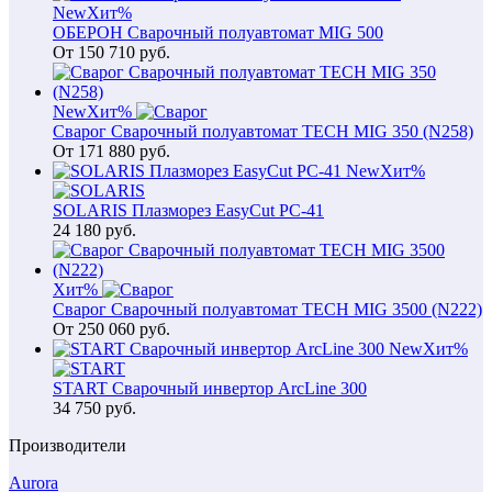
New
Хит
%
ОБЕРОН Сварочный полуавтомат MIG 500
От
150 710
руб.
New
Хит
%
Сварог Сварочный полуавтомат TECH MIG 350 (N258)
От
171 880
руб.
New
Хит
%
SOLARIS Плазморез EasyCut PC-41
24 180
руб.
Хит
%
Сварог Сварочный полуавтомат TECH MIG 3500 (N222)
От
250 060
руб.
New
Хит
%
START Сварочный инвертор ArcLine 300
34 750
руб.
Производители
Aurora