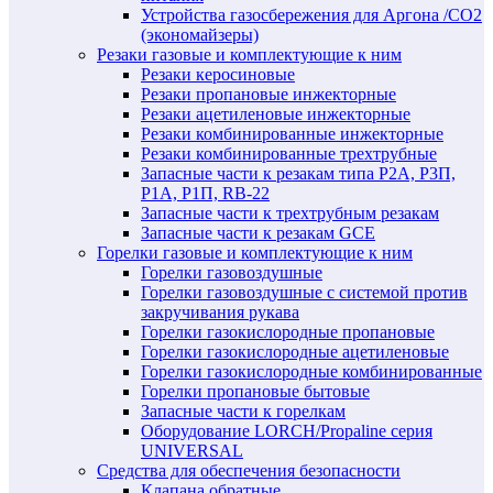
Устройства газосбережения для Аргона /СО2
(экономайзеры)
Резаки газовые и комплектующие к ним
Резаки керосиновые
Резаки пропановые инжекторные
Резаки ацетиленовые инжекторные
Резаки комбинированные инжекторные
Резаки комбинированные трехтрубные
Запасные части к резакам типа Р2А, Р3П,
Р1А, Р1П, RB-22
Запасные части к трехтрубным резакам
Запасные части к резакам GCE
Горелки газовые и комплектующие к ним
Горелки газовоздушные
Горелки газовоздушные с системой против
закручивания рукава
Горелки газокислородные пропановые
Горелки газокислородные ацетиленовые
Горелки газокислородные комбинированные
Горелки пропановые бытовые
Запасные части к горелкам
Оборудование LORCH/Propaline серия
UNIVERSAL
Средства для обеспечения безопасности
Клапана обратные