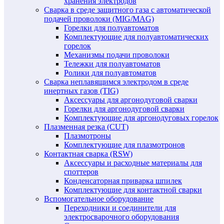
хранения электродов
Сварка в среде защитного газа с автоматической
подачей проволоки (MIG/MAG)
Горелки для полуавтоматов
Комплектующие для полуавтоматических
горелок
Механизмы подачи проволоки
Тележки для полуавтоматов
Ролики для полуавтоматов
Сварка неплавящимся электродом в среде
инертных газов (TIG)
Аксессуары для аргонодуговой сварки
Горелки для аргонодуговой сварки
Комплектующие для аргонодуговых горелок
Плазменная резка (CUT)
Плазмотроны
Комплектующие для плазмотронов
Контактная сварка (RSW)
Аксессуары и расходные материалы для
споттеров
Конденсаторная приварка шпилек
Комплектующие для контактной сварки
Вспомогательное оборудование
Переходники и соединители для
электросварочного оборудования