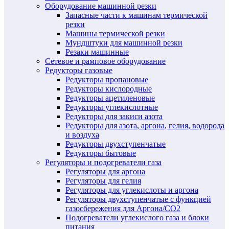
Оборудование машинной резки
Запасные части к машинам термической
резки
Машины термической резки
Мундштуки для машинной резки
Резаки машинные
Сетевое и рамповое оборудование
Редукторы газовые
Редукторы пропановые
Редукторы кислородные
Редукторы ацетиленовые
Редукторы углекислотные
Редукторы для закиси азота
Редукторы для азота, аргона, гелия, водорода
и воздуха
Редукторы двухступенчатые
Редукторы бытовые
Регуляторы и подогреватели газа
Регуляторы для аргона
Регуляторы для гелия
Регуляторы для углекислоты и аргона
Регуляторы двухступенчатые c функцией
газосбережения для Аргона/СО2
Подогреватели углекислого газа и блоки
питания