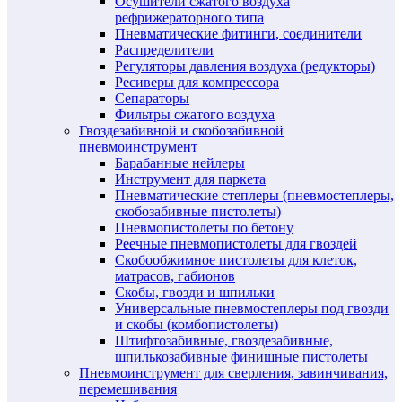
Осушители сжатого воздуха
рефрижераторного типа
Пневматические фитинги, соединители
Распределители
Регуляторы давления воздуха (редукторы)
Ресиверы для компрессора
Сепараторы
Фильтры сжатого воздуха
Гвоздезабивной и скобозабивной
пневмоинструмент
Барабанные нейлеры
Инструмент для паркета
Пневматические степлеры (пневмостеплеры,
скобозабивные пистолеты)
Пневмопистолеты по бетону
Реечные пневмопистолеты для гвоздей
Скобообжимное пистолеты для клеток,
матрасов, габионов
Скобы, гвозди и шпильки
Универсальные пневмостеплеры под гвозди
и скобы (комбопистолеты)
Штифтозабивные, гвоздезабивные,
шпилькозабивные финишные пистолеты
Пневмоинструмент для сверления, завинчивания,
перемешивания