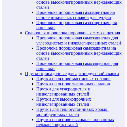
основе высоколегированных нержавеющих
сталей
Проволока порошковая газозащитная на
основе никелевых сплавов для чугуна
Проволока порошковая газозащитная для
наплавки
Сварочная проволока порошковая самозащитная
Проволока порошковая самозащитная для
углеродистых и низколегированных сталей
Проволока порошковая самозащитная на
основе высоколегированных нержавеющих
сталей
Проволока порошковая самозащитная для
наплавки
Прутки присадочные для аргонодуговой сварки
Прутки на основе магниевых сплавов
Прутки на основе титановых сплавов
Прутки для углеродистых и
низколегированных сталей
Прутки для высокопрочных
низколегированных сталей
Прутки для теплоустойчивых хромо-
молибденовых сталей
Прутки на основе высоколегированных
нержавеющих сталей