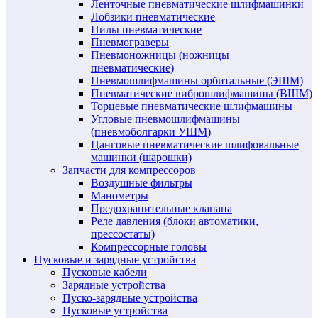
Ленточные пневматические шлифмашинки
Лобзики пневматические
Пилы пневматические
Пневмограверы
Пневмоножницы (ножницы
пневматические)
Пневмошлифмашины орбитальные (ЭШМ)
Пневматические виброшлифмашины (ВШМ)
Торцевые пневматические шлифмашины
Угловые пневмошлифмашины
(пневмоболгарки УШМ)
Цанговые пневматические шлифовальные
машинки (шарошки)
Запчасти для компрессоров
Воздушные фильтры
Манометры
Предохранительные клапана
Реле давления (блоки автоматики,
прессостаты)
Компрессорные головы
Пусковые и зарядные устройства
Пусковые кабели
Зарядные устройства
Пуско-зарядные устройства
Пусковые устройства