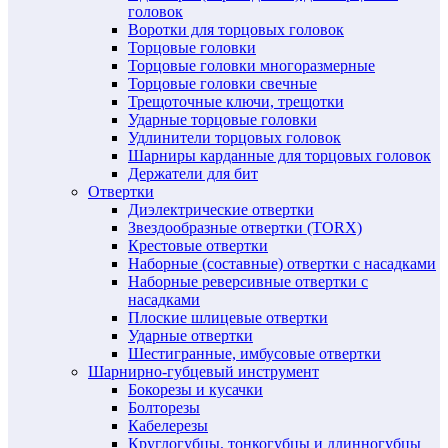
головок
Воротки для торцовых головок
Торцовые головки
Торцовые головки многоразмерные
Торцовые головки свечные
Трещоточные ключи, трещотки
Ударные торцовые головки
Удлинители торцовых головок
Шарниры карданные для торцовых головок
Держатели для бит
Отвертки
Диэлектрические отвертки
Звездообразные отвертки (TORX)
Крестовые отвертки
Наборные (составные) отвертки с насадками
Наборные реверсивные отвертки с
насадками
Плоские шлицевые отвертки
Ударные отвертки
Шестигранные, имбусовые отвертки
Шарнирно-губцевый инструмент
Бокорезы и кусачки
Болторезы
Кабелерезы
Круглогубцы, тонкогубцы и длинногубцы