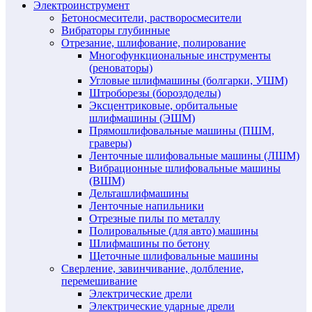
Электроинструмент
Бетоносмесители, растворосмесители
Вибраторы глубинные
Отрезание, шлифование, полирование
Многофункциональные инструменты
(реноваторы)
Угловые шлифмашины (болгарки, УШМ)
Штроборезы (бороздоделы)
Эксцентриковые, орбитальные
шлифмашины (ЭШМ)
Прямошлифовальные машины (ПШМ,
граверы)
Ленточные шлифовальные машины (ЛШМ)
Вибрационные шлифовальные машины
(ВШМ)
Дельташлифмашины
Ленточные напильники
Отрезные пилы по металлу
Полировальные (для авто) машины
Шлифмашины по бетону
Щеточные шлифовальные машины
Сверление, завинчивание, долбление,
перемешивание
Электрические дрели
Электрические ударные дрели