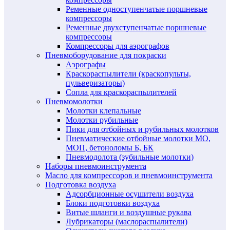
Ременные одноступенчатые поршневые
компрессоры
Ременные двухступенчатые поршневые
компрессоры
Компрессоры для аэрографов
Пневмоборудование для покраски
Аэрографы
Краскораспылители (краскопульты,
пульверизаторы)
Сопла для краскораспылителей
Пневмомолотки
Молотки клепальные
Молотки рубильные
Пики для отбойных и рубильных молотков
Пневматические отбойные молотки МО,
МОП, бетоноломы Б, БК
Пневмодолота (зубильные молотки)
Наборы пневмоинструмента
Масло для компрессоров и пневмоинструмента
Подготовка воздуха
Адсорбционные осушители воздуха
Блоки подготовки воздуха
Витые шланги и воздушные рукава
Лубрикаторы (маслораспылители)