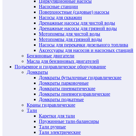
Циркуляционные насосы
Насосные станции
Поверхностные (садовые) насосы
Насосы для скважин
Дренажные насосы для чистой воды
Дренажные насосы для грязной воды
Мотопомпы для чистой воды
Мотопомпы для грязной воды
Насосы для перекачки дизельного топлива
Аксессуары для насосов и насосных станций
Бензиновые двигатели
Масла для бензиновых двигателей
Подъемное и гидравлическое оборудование
Домкраты
Домкраты бутылочные гидравлические
Домкраты парковочные
Домкраты пневматические
Домкраты пневмогидравлические
Домкраты подкатные
Краны гидравлические
Тали
Каретки для тали
Пружинные тали-балансиры
Тали ручные
Тали электрические