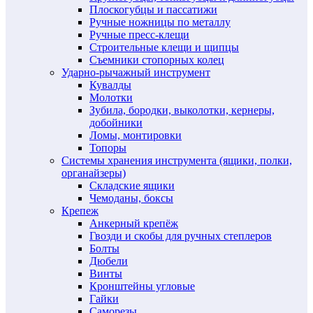
Плоскогубцы и пассатижи
Ручные ножницы по металлу
Ручные пресс-клещи
Строительные клещи и щипцы
Съемники стопорных колец
Ударно-рычажный инструмент
Кувалды
Молотки
Зубила, бородки, выколотки, кернеры,
добойники
Ломы, монтировки
Топоры
Системы хранения инструмента (ящики, полки,
органайзеры)
Складские ящики
Чемоданы, боксы
Крепеж
Анкерный крепёж
Гвозди и скобы для ручных степлеров
Болты
Дюбели
Винты
Кронштейны угловые
Гайки
Саморезы