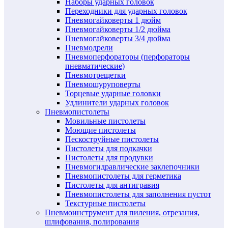
Наборы ударных головок
Переходники для ударных головок
Пневмогайковерты 1 дюйм
Пневмогайковерты 1/2 дюйма
Пневмогайковерты 3/4 дюйма
Пневмодрели
Пневмоперфораторы (перфораторы
пневматические)
Пневмотрещетки
Пневмошуруповерты
Торцевые ударные головки
Удлинители ударных головок
Пневмопистолеты
Мовильные пистолеты
Моющие пистолеты
Пескоструйные пистолеты
Пистолеты для подкачки
Пистолеты для продувки
Пневмогидравлические заклепочники
Пневмопистолеты для герметика
Пистолеты для антигравия
Пневмопистолеты для заполнения пустот
Текстурные пистолеты
Пневмоинструмент для пиления, отрезания,
шлифования, полирования