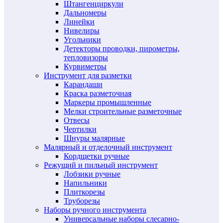
Штангенциркули
Дальномеры
Линейки
Нивелиры
Угольники
Детекторы проводки, пирометры,
тепловизоры
Курвиметры
Инструмент для разметки
Карандаши
Краска разметочная
Маркеры промышленные
Мелки строительные разметочные
Отвесы
Чертилки
Шнуры малярные
Малярный и отделочный инструмент
Кордщетки ручные
Режущий и пильный инструмент
Лобзики ручные
Напильники
Плиткорезы
Труборезы
Наборы ручного инструмента
Универсальные наборы слесарно-