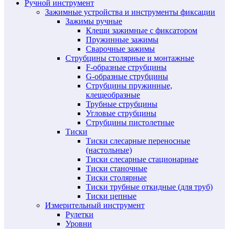
Ручной инструмент
Зажимные устройства и инструменты фиксации
Зажимы ручные
Клещи зажимные с фиксатором
Пружинные зажимы
Сварочные зажимы
Струбцины столярные и монтажные
F-образные струбцины
G-образные струбцины
Струбцины пружинные,
клещеобразные
Трубные струбцины
Угловые струбцины
Струбцины пистолетные
Тиски
Тиски слесарные переносные
(настольные)
Тиски слесарные стационарные
Тиски станочные
Тиски столярные
Тиски трубные откидные (для труб)
Тиски цепные
Измерительный инструмент
Рулетки
Уровни