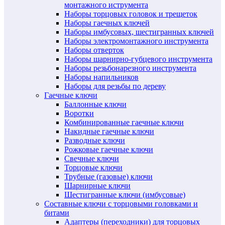
монтажного иструмента
Наборы торцовых головок и трещеток
Наборы гаечных ключей
Наборы имбусовых, шестигранных ключей
Наборы электромонтажного инструмента
Наборы отверток
Наборы шарнирно-губцевого инструмента
Наборы резьбонарезного инструмента
Наборы напильников
Наборы для резьбы по дереву
Гаечные ключи
Баллонные ключи
Воротки
Комбинированные гаечные ключи
Накидные гаечные ключи
Разводные ключи
Рожковые гаечные ключи
Свечные ключи
Торцовые ключи
Трубные (газовые) ключи
Шарнирные ключи
Шестигранные ключи (имбусовые)
Составные ключи с торцовыми головками и
битами
Адаптеры (переходники) для торцовых