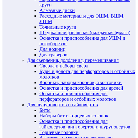
круги
Алмазные диски
Расходные материалы для ЭШМ, ВШМ,
ЛШМ
Точильные круги
Шкурка шлифовальная (наждачная бумага)
Оснастка и приспособления для УШМ и
штроборезов
Для ножниц
Для граверов
Для сверления, долбления, перемешивания
Сверла и наборы сверл
Буры и долота для перфораторов и отбойных
молотков
Коронки, наборы коронок, хвостовики
Оснастка и приспособления для дрелей
Оснастка и приспособления для
перфораторов и отбойных молотков
Для шуруповертов и гайковертов
Биты
Наборы бит и торцевых головок
Оснастка и приспособления для
гайковертов, винтовертов и шуруповертов
Торцевые головки
Адаптеры и магнитные держатели