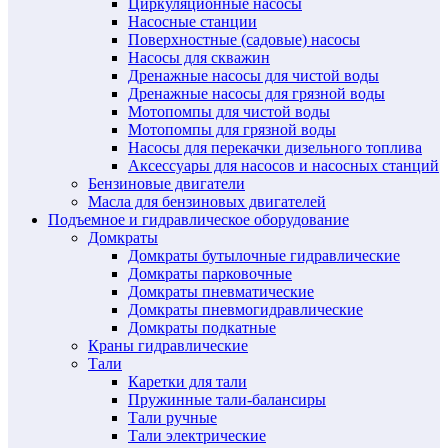
Циркуляционные насосы
Насосные станции
Поверхностные (садовые) насосы
Насосы для скважин
Дренажные насосы для чистой воды
Дренажные насосы для грязной воды
Мотопомпы для чистой воды
Мотопомпы для грязной воды
Насосы для перекачки дизельного топлива
Аксессуары для насосов и насосных станций
Бензиновые двигатели
Масла для бензиновых двигателей
Подъемное и гидравлическое оборудование
Домкраты
Домкраты бутылочные гидравлические
Домкраты парковочные
Домкраты пневматические
Домкраты пневмогидравлические
Домкраты подкатные
Краны гидравлические
Тали
Каретки для тали
Пружинные тали-балансиры
Тали ручные
Тали электрические