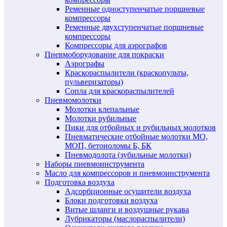
Ременные одноступенчатые поршневые
компрессоры
Ременные двухступенчатые поршневые
компрессоры
Компрессоры для аэрографов
Пневмоборудование для покраски
Аэрографы
Краскораспылители (краскопульты,
пульверизаторы)
Сопла для краскораспылителей
Пневмомолотки
Молотки клепальные
Молотки рубильные
Пики для отбойных и рубильных молотков
Пневматические отбойные молотки МО,
МОП, бетоноломы Б, БК
Пневмодолота (зубильные молотки)
Наборы пневмоинструмента
Масло для компрессоров и пневмоинструмента
Подготовка воздуха
Адсорбционные осушители воздуха
Блоки подготовки воздуха
Витые шланги и воздушные рукава
Лубрикаторы (маслораспылители)