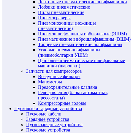
Ленточные пневматические шлифмашинки
Лобзики пневматические
Пилы пневматические
Пневмограверы
Пневмоножницы (ножницы
пневматические)
Пневмошлифмашины орбитальные (ЭШМ)
Пневматические виброшлифмашины (ВШМ)
Торцевые пневматические шлифмашины
Угловые пневмошлифмашины
(пневмоболгарки УШМ)
Цанговые пневматические шлифовальные
машинки (шарошки)
Запчасти для компрессоров
Воздушные фильтры
Манометры
Предохранительные клапана
Реле давления (блоки автоматики,
прессостаты)
Компрессорные головы
Пусковые и зарядные устройства
Пусковые кабели
Зарядные устройства
Пуско-зарядные устройства
Пусковые устройства