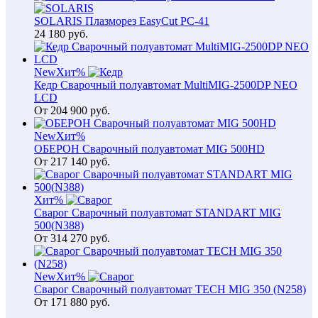
SOLARIS Плазморез EasyCut PC-41
24 180
руб.
New
Хит
%
Кедр Сварочный полуавтомат MultiMIG-2500DP NEO
LCD
От
204 900
руб.
New
Хит
%
ОБЕРОН Сварочный полуавтомат MIG 500HD
От
217 140
руб.
Хит
%
Сварог Сварочный полуавтомат STANDART MIG
500(N388)
От
314 270
руб.
New
Хит
%
Сварог Сварочный полуавтомат TECH MIG 350 (N258)
От
171 880
руб.