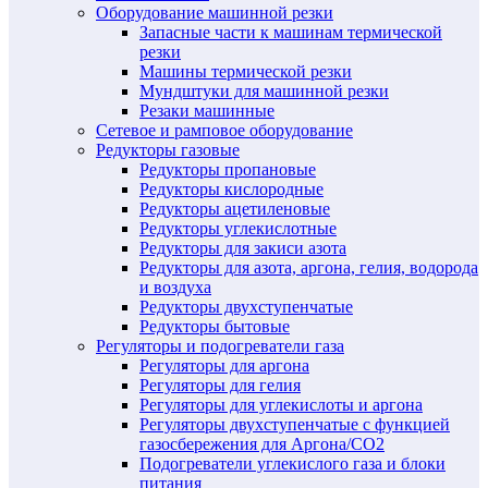
Оборудование машинной резки
Запасные части к машинам термической
резки
Машины термической резки
Мундштуки для машинной резки
Резаки машинные
Сетевое и рамповое оборудование
Редукторы газовые
Редукторы пропановые
Редукторы кислородные
Редукторы ацетиленовые
Редукторы углекислотные
Редукторы для закиси азота
Редукторы для азота, аргона, гелия, водорода
и воздуха
Редукторы двухступенчатые
Редукторы бытовые
Регуляторы и подогреватели газа
Регуляторы для аргона
Регуляторы для гелия
Регуляторы для углекислоты и аргона
Регуляторы двухступенчатые c функцией
газосбережения для Аргона/СО2
Подогреватели углекислого газа и блоки
питания