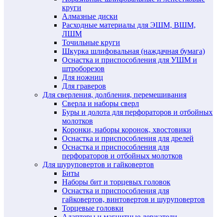
круги
Алмазные диски
Расходные материалы для ЭШМ, ВШМ,
ЛШМ
Точильные круги
Шкурка шлифовальная (наждачная бумага)
Оснастка и приспособления для УШМ и
штроборезов
Для ножниц
Для граверов
Для сверления, долбления, перемешивания
Сверла и наборы сверл
Буры и долота для перфораторов и отбойных
молотков
Коронки, наборы коронок, хвостовики
Оснастка и приспособления для дрелей
Оснастка и приспособления для
перфораторов и отбойных молотков
Для шуруповертов и гайковертов
Биты
Наборы бит и торцевых головок
Оснастка и приспособления для
гайковертов, винтовертов и шуруповертов
Торцевые головки
Адаптеры и магнитные держатели