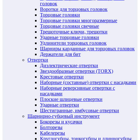
головок
Воротки для торцовых головок
Торцовые головки
Торцовые головки многоразмерные
Торцовые головки свечные
Трещоточные ключи, трещотки
Ударные торцовые головки
Удлинители торцовых головок
Шарниры карданные для торцовых головок
Держатели для бит
Отвертки
Диэлектрические отвертки
Звездообразные отвертки (TORX)
Крестовые отвертки
Наборные (составные) отвертки с насадками
Наборные реверсивные отвертки с
насадками
Плоские шлицевые отвертки
Ударные отвертки
Шестигранные, имбусовые отвертки
Шарнирно-губцевый инструмент
Бокорезы и кусачки
Болторезы
Кабелерезы
Круглогубцы, тонкогубцы и длинногубцы