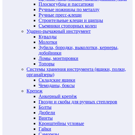
Плоскогубцы и пассатижи
Ручные ножницы по металлу
Ручные пресс-клещи
Строительные клещи и щипцы
Съемники стопорных колец
Ударно-рычажный инструмент
Кувалды
Молотки
Зубила, бородки, выколотки, кернеры,
добойники
Ломы, монтировки
Топоры
Системы хранения инструмента (ящики, полки,
органайзеры)
Складские ящики
Чемоданы, боксы
Крепеж
Анкерный крепёж
Гвозди и скобы для ручных степлеров
Болты
Дюбели
Винты
Кронштейны угловые
Гайки
Саморезы