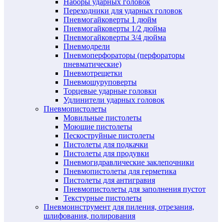
Наборы ударных головок
Переходники для ударных головок
Пневмогайковерты 1 дюйм
Пневмогайковерты 1/2 дюйма
Пневмогайковерты 3/4 дюйма
Пневмодрели
Пневмоперфораторы (перфораторы
пневматические)
Пневмотрещетки
Пневмошуруповерты
Торцевые ударные головки
Удлинители ударных головок
Пневмопистолеты
Мовильные пистолеты
Моющие пистолеты
Пескоструйные пистолеты
Пистолеты для подкачки
Пистолеты для продувки
Пневмогидравлические заклепочники
Пневмопистолеты для герметика
Пистолеты для антигравия
Пневмопистолеты для заполнения пустот
Текстурные пистолеты
Пневмоинструмент для пиления, отрезания,
шлифования, полирования