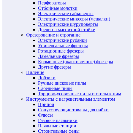
Перфораторы
Отбойные молотки
Электрические гайковерты
Электрические миксеры (мешалки)
Электрические шуруповерты
Дрели на магнитной стойке
Фрезерование и строгание
Электрические рубанки
Универсальные фрезеры
Ротационные фрезеры
Ламельные фрезеры
Кромочные (окантовочные) фрезеры
Другие фрезеры
Пиление
Лобзики
Ручные дисковые пилы
Сабельные пилы
Торцово-усовочные пилы и столы к ним
Инструменты с нагревательным элементом
Припои
Сопутствующие товары для пайки
Флюсы
Газовые паяльники
Паяльные станции
Строительные фены