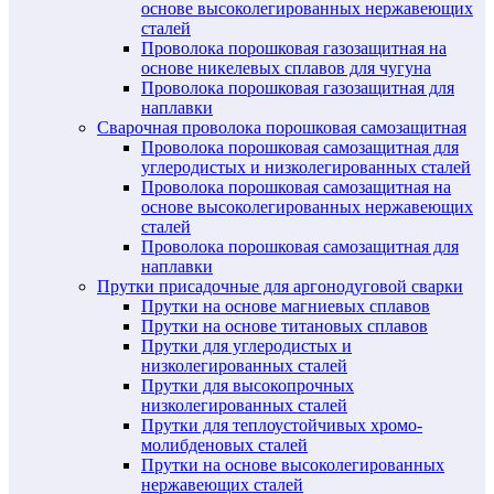
основе высоколегированных нержавеющих
сталей
Проволока порошковая газозащитная на
основе никелевых сплавов для чугуна
Проволока порошковая газозащитная для
наплавки
Сварочная проволока порошковая самозащитная
Проволока порошковая самозащитная для
углеродистых и низколегированных сталей
Проволока порошковая самозащитная на
основе высоколегированных нержавеющих
сталей
Проволока порошковая самозащитная для
наплавки
Прутки присадочные для аргонодуговой сварки
Прутки на основе магниевых сплавов
Прутки на основе титановых сплавов
Прутки для углеродистых и
низколегированных сталей
Прутки для высокопрочных
низколегированных сталей
Прутки для теплоустойчивых хромо-
молибденовых сталей
Прутки на основе высоколегированных
нержавеющих сталей