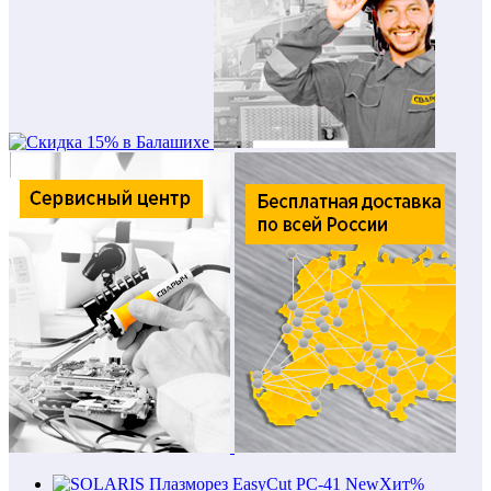
New
Хит
%