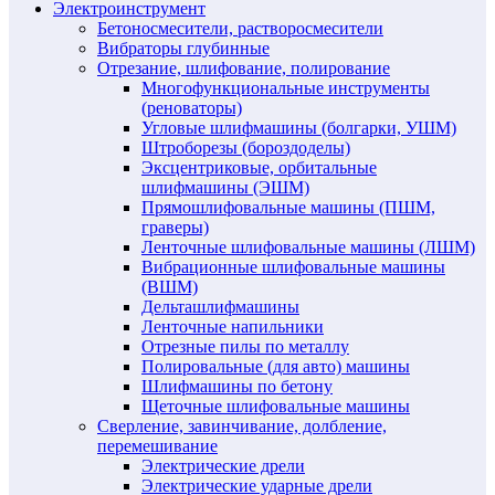
Электроинструмент
Бетоносмесители, растворосмесители
Вибраторы глубинные
Отрезание, шлифование, полирование
Многофункциональные инструменты
(реноваторы)
Угловые шлифмашины (болгарки, УШМ)
Штроборезы (бороздоделы)
Эксцентриковые, орбитальные
шлифмашины (ЭШМ)
Прямошлифовальные машины (ПШМ,
граверы)
Ленточные шлифовальные машины (ЛШМ)
Вибрационные шлифовальные машины
(ВШМ)
Дельташлифмашины
Ленточные напильники
Отрезные пилы по металлу
Полировальные (для авто) машины
Шлифмашины по бетону
Щеточные шлифовальные машины
Сверление, завинчивание, долбление,
перемешивание
Электрические дрели
Электрические ударные дрели