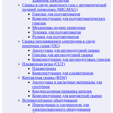
хранения электродов
Сварка в среде защитного газа с автоматической
подачей проволоки (MIG/MAG)
Горелки для полуавтоматов
Комплектующие для полуавтоматических
горелок
Механизмы подачи проволоки
Тележки для полуавтоматов
Ролики для полуавтоматов
Сварка неплавящимся электродом в среде
инертных газов (TIG)
Аксессуары для аргонодуговой сварки
Горелки для аргонодуговой сварки
Комплектующие для аргонодуговых горелок
Плазменная резка (CUT)
Плазмотроны
Комплектующие для плазмотронов
Контактная сварка (RSW)
Аксессуары и расходные материалы для
споттеров
Конденсаторная приварка шпилек
Комплектующие для контактной сварки
Вспомогательное оборудование
Переходники и соединители для
электросварочного оборудования