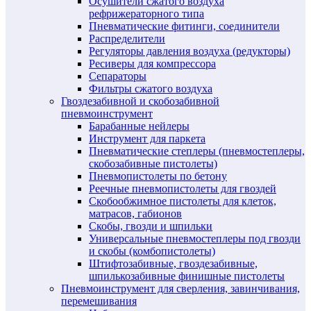
Осушители сжатого воздуха
рефрижераторного типа
Пневматические фитинги, соединители
Распределители
Регуляторы давления воздуха (редукторы)
Ресиверы для компрессора
Сепараторы
Фильтры сжатого воздуха
Гвоздезабивной и скобозабивной
пневмоинструмент
Барабанные нейлеры
Инструмент для паркета
Пневматические степлеры (пневмостеплеры,
скобозабивные пистолеты)
Пневмопистолеты по бетону
Реечные пневмопистолеты для гвоздей
Скобообжимное пистолеты для клеток,
матрасов, габионов
Скобы, гвозди и шпильки
Универсальные пневмостеплеры под гвозди
и скобы (комбопистолеты)
Штифтозабивные, гвоздезабивные,
шпилькозабивные финишные пистолеты
Пневмоинструмент для сверления, завинчивания,
перемешивания