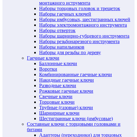
монтажного иструмента
Наборы торцовых головок и трещеток
Наборы гаечных ключей
Наборы имбусовых, шестигранных ключей
Наборы электромонтажного инструмента
Наборы отверток
Наборы шарнирно-губцевого инструмента
Наборы резьбонарезного инструмента
Наборы напильников
Наборы для резьбы по дереву
Гаечные ключи
Баллонные ключи
Воротки
Комбинированные гаечные ключи
Накидные гаечные ключи
Разводные ключи
Рожковые гаечные ключи
Свечные ключи
Торцовые ключи
Трубные (газовые) ключи
Шарнирные ключи
Шестигранные ключи (имбусовые)
Составные ключи с торцовыми головками и
битами
Адаптеры (переходники) для торцовых