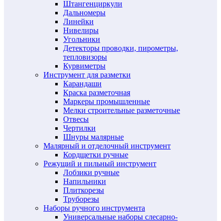
Штангенциркули
Дальномеры
Линейки
Нивелиры
Угольники
Детекторы проводки, пирометры,
тепловизоры
Курвиметры
Инструмент для разметки
Карандаши
Краска разметочная
Маркеры промышленные
Мелки строительные разметочные
Отвесы
Чертилки
Шнуры малярные
Малярный и отделочный инструмент
Кордщетки ручные
Режущий и пильный инструмент
Лобзики ручные
Напильники
Плиткорезы
Труборезы
Наборы ручного инструмента
Универсальные наборы слесарно-