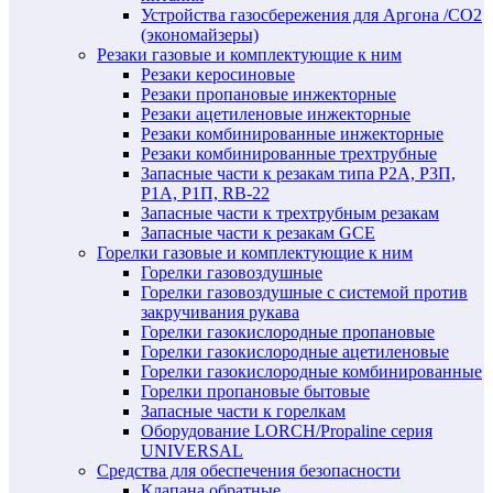
Устройства газосбережения для Аргона /СО2
(экономайзеры)
Резаки газовые и комплектующие к ним
Резаки керосиновые
Резаки пропановые инжекторные
Резаки ацетиленовые инжекторные
Резаки комбинированные инжекторные
Резаки комбинированные трехтрубные
Запасные части к резакам типа Р2А, Р3П,
Р1А, Р1П, RB-22
Запасные части к трехтрубным резакам
Запасные части к резакам GCE
Горелки газовые и комплектующие к ним
Горелки газовоздушные
Горелки газовоздушные с системой против
закручивания рукава
Горелки газокислородные пропановые
Горелки газокислородные ацетиленовые
Горелки газокислородные комбинированные
Горелки пропановые бытовые
Запасные части к горелкам
Оборудование LORCH/Propaline серия
UNIVERSAL
Средства для обеспечения безопасности
Клапана обратные