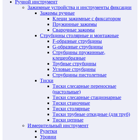
Ручной инструмент
Зажимные устройства и инструменты фиксации
Зажимы ручные
Клещи зажимные с фиксатором
Пружинные зажимы
Сварочные зажимы
Струбцины столярные и монтажные
F-образные струбцины
G-образные струбцины
Струбцины пружинные,
клещеобразные
Трубные струбцины
Угловые струбцины
Струбцины пистолетные
Тиски
Тиски слесарные переносные
(настольные)
Тиски слесарные стационарные
Тиски станочные
Тиски столярные
Тиски трубные откидные (для труб)
Тиски цепные
Измерительный инструмент
Рулетки
Уровни