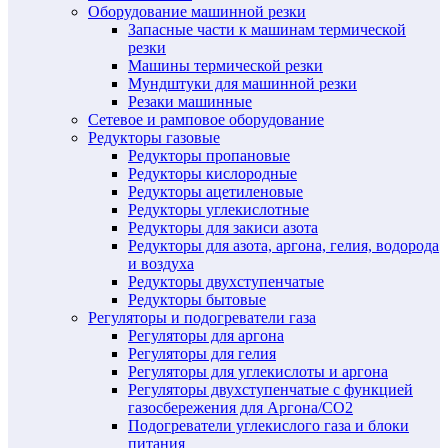
Оборудование машинной резки
Запасные части к машинам термической
резки
Машины термической резки
Мундштуки для машинной резки
Резаки машинные
Сетевое и рамповое оборудование
Редукторы газовые
Редукторы пропановые
Редукторы кислородные
Редукторы ацетиленовые
Редукторы углекислотные
Редукторы для закиси азота
Редукторы для азота, аргона, гелия, водорода
и воздуха
Редукторы двухступенчатые
Редукторы бытовые
Регуляторы и подогреватели газа
Регуляторы для аргона
Регуляторы для гелия
Регуляторы для углекислоты и аргона
Регуляторы двухступенчатые c функцией
газосбережения для Аргона/СО2
Подогреватели углекислого газа и блоки
питания