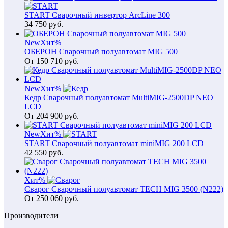
START Сварочный инвертор ArcLine 300
34 750
руб.
New
Хит
%
ОБЕРОН Сварочный полуавтомат MIG 500
От
150 710
руб.
New
Хит
%
Кедр Сварочный полуавтомат MultiMIG-2500DP NEO
LCD
От
204 900
руб.
New
Хит
%
START Сварочный полуавтомат miniMIG 200 LCD
42 550
руб.
Хит
%
Сварог Сварочный полуавтомат TECH MIG 3500 (N222)
От
250 060
руб.
Производители