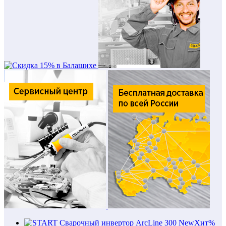
New
Хит
%