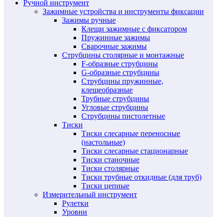
Ручной инструмент
Зажимные устройства и инструменты фиксации
Зажимы ручные
Клещи зажимные с фиксатором
Пружинные зажимы
Сварочные зажимы
Струбцины столярные и монтажные
F-образные струбцины
G-образные струбцины
Струбцины пружинные,
клещеобразные
Трубные струбцины
Угловые струбцины
Струбцины пистолетные
Тиски
Тиски слесарные переносные
(настольные)
Тиски слесарные стационарные
Тиски станочные
Тиски столярные
Тиски трубные откидные (для труб)
Тиски цепные
Измерительный инструмент
Рулетки
Уровни