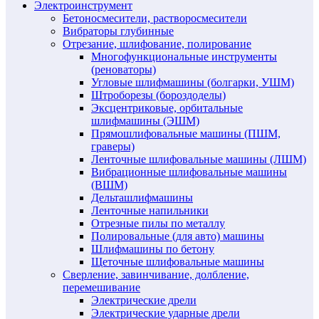
Электроинструмент
Бетоносмесители, растворосмесители
Вибраторы глубинные
Отрезание, шлифование, полирование
Многофункциональные инструменты
(реноваторы)
Угловые шлифмашины (болгарки, УШМ)
Штроборезы (бороздоделы)
Эксцентриковые, орбитальные
шлифмашины (ЭШМ)
Прямошлифовальные машины (ПШМ,
граверы)
Ленточные шлифовальные машины (ЛШМ)
Вибрационные шлифовальные машины
(ВШМ)
Дельташлифмашины
Ленточные напильники
Отрезные пилы по металлу
Полировальные (для авто) машины
Шлифмашины по бетону
Щеточные шлифовальные машины
Сверление, завинчивание, долбление,
перемешивание
Электрические дрели
Электрические ударные дрели