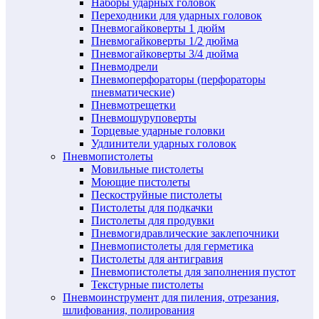
Наборы ударных головок
Переходники для ударных головок
Пневмогайковерты 1 дюйм
Пневмогайковерты 1/2 дюйма
Пневмогайковерты 3/4 дюйма
Пневмодрели
Пневмоперфораторы (перфораторы
пневматические)
Пневмотрещетки
Пневмошуруповерты
Торцевые ударные головки
Удлинители ударных головок
Пневмопистолеты
Мовильные пистолеты
Моющие пистолеты
Пескоструйные пистолеты
Пистолеты для подкачки
Пистолеты для продувки
Пневмогидравлические заклепочники
Пневмопистолеты для герметика
Пистолеты для антигравия
Пневмопистолеты для заполнения пустот
Текстурные пистолеты
Пневмоинструмент для пиления, отрезания,
шлифования, полирования