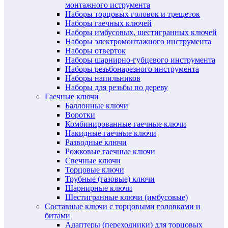
монтажного иструмента
Наборы торцовых головок и трещеток
Наборы гаечных ключей
Наборы имбусовых, шестигранных ключей
Наборы электромонтажного инструмента
Наборы отверток
Наборы шарнирно-губцевого инструмента
Наборы резьбонарезного инструмента
Наборы напильников
Наборы для резьбы по дереву
Гаечные ключи
Баллонные ключи
Воротки
Комбинированные гаечные ключи
Накидные гаечные ключи
Разводные ключи
Рожковые гаечные ключи
Свечные ключи
Торцовые ключи
Трубные (газовые) ключи
Шарнирные ключи
Шестигранные ключи (имбусовые)
Составные ключи с торцовыми головками и
битами
Адаптеры (переходники) для торцовых