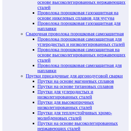
основе высоколегированных нержавеющих
сталей
Проволока порошковая газозащитная на
основе никелевых сплавов для чугуна
Проволока порошковая газозащитная для
наплавки
Сварочная проволока порошковая самозащитная
Проволока порошковая самозащитная для
углеродистых и низколегированных сталей
Проволока порошковая самозащитная на
основе высоколегированных нержавеющих
сталей
Проволока порошковая самозащитная для
наплавки
Прутки присадочные для аргонодуговой сварки
Прутки на основе магниевых сплавов
Прутки на основе титановых сплавов
Прутки для углеродистых и
низколегированных сталей
Прутки для высокопрочных
низколегированных сталей
Прутки для теплоустойчивых хромо-
молибденовых сталей
Прутки на основе высоколегированных
нержавеющих сталей