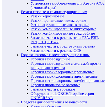
Устройства газосбережения для Аргона /СО2
(экономайзеры)
Резаки газовые и комплектующие к ним
Резаки керосиновые
Резаки пропановые инжекторные
Резаки ацетиленовые инжекторные
Резаки комбинированные инжекторные
Резаки комбинированные трехтрубные
Запасные части к резакам типа Р2А, Р3П,
Р1А, Р1П, RB-22
Запасные части к трехтрубным резакам
Запасные части к резакам GCE
Горелки газовые и комплектующие к ним
Горелки газовоздушные
Горелки газовоздушные с системой против
закручивания рукава
Горелки газокислородные пропановые
Горелки газокислородные ацетиленовые
Горелки газокислородные комбинированные
Горелки пропановые бытовые
Запасные части к горелкам
Оборудование LORCH/Propaline серия
UNIVERSAL
Средства для обеспечения безопасности
Клапана обратные