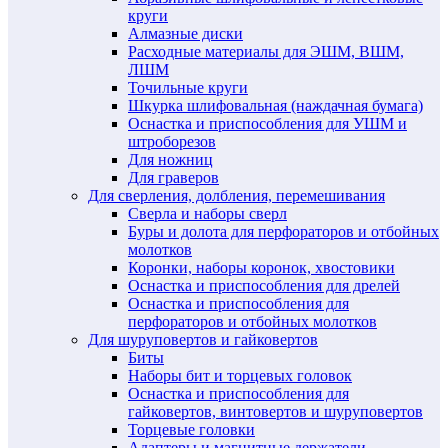
круги
Алмазные диски
Расходные материалы для ЭШМ, ВШМ,
ЛШМ
Точильные круги
Шкурка шлифовальная (наждачная бумага)
Оснастка и приспособления для УШМ и
штроборезов
Для ножниц
Для граверов
Для сверления, долбления, перемешивания
Сверла и наборы сверл
Буры и долота для перфораторов и отбойных
молотков
Коронки, наборы коронок, хвостовики
Оснастка и приспособления для дрелей
Оснастка и приспособления для
перфораторов и отбойных молотков
Для шуруповертов и гайковертов
Биты
Наборы бит и торцевых головок
Оснастка и приспособления для
гайковертов, винтовертов и шуруповертов
Торцевые головки
Адаптеры и магнитные держатели