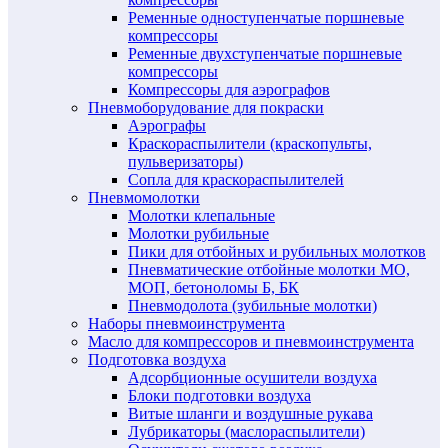
Ременные одноступенчатые поршневые
компрессоры
Ременные двухступенчатые поршневые
компрессоры
Компрессоры для аэрографов
Пневмоборудование для покраски
Аэрографы
Краскораспылители (краскопульты,
пульверизаторы)
Сопла для краскораспылителей
Пневмомолотки
Молотки клепальные
Молотки рубильные
Пики для отбойных и рубильных молотков
Пневматические отбойные молотки МО,
МОП, бетоноломы Б, БК
Пневмодолота (зубильные молотки)
Наборы пневмоинструмента
Масло для компрессоров и пневмоинструмента
Подготовка воздуха
Адсорбционные осушители воздуха
Блоки подготовки воздуха
Витые шланги и воздушные рукава
Лубрикаторы (маслораспылители)