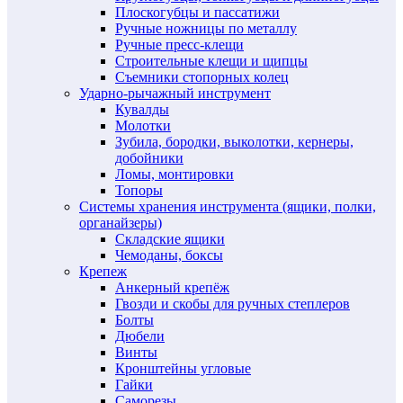
Плоскогубцы и пассатижи
Ручные ножницы по металлу
Ручные пресс-клещи
Строительные клещи и щипцы
Съемники стопорных колец
Ударно-рычажный инструмент
Кувалды
Молотки
Зубила, бородки, выколотки, кернеры,
добойники
Ломы, монтировки
Топоры
Системы хранения инструмента (ящики, полки,
органайзеры)
Складские ящики
Чемоданы, боксы
Крепеж
Анкерный крепёж
Гвозди и скобы для ручных степлеров
Болты
Дюбели
Винты
Кронштейны угловые
Гайки
Саморезы