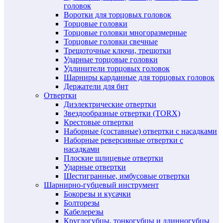
головок
Воротки для торцовых головок
Торцовые головки
Торцовые головки многоразмерные
Торцовые головки свечные
Трещоточные ключи, трещотки
Ударные торцовые головки
Удлинители торцовых головок
Шарниры карданные для торцовых головок
Держатели для бит
Отвертки
Диэлектрические отвертки
Звездообразные отвертки (TORX)
Крестовые отвертки
Наборные (составные) отвертки с насадками
Наборные реверсивные отвертки с
насадками
Плоские шлицевые отвертки
Ударные отвертки
Шестигранные, имбусовые отвертки
Шарнирно-губцевый инструмент
Бокорезы и кусачки
Болторезы
Кабелерезы
Круглогубцы, тонкогубцы и длинногубцы