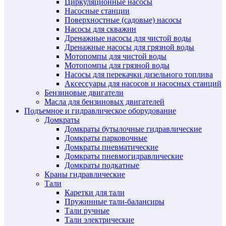
Циркуляционные насосы
Насосные станции
Поверхностные (садовые) насосы
Насосы для скважин
Дренажные насосы для чистой воды
Дренажные насосы для грязной воды
Мотопомпы для чистой воды
Мотопомпы для грязной воды
Насосы для перекачки дизельного топлива
Аксессуары для насосов и насосных станций
Бензиновые двигатели
Масла для бензиновых двигателей
Подъемное и гидравлическое оборудование
Домкраты
Домкраты бутылочные гидравлические
Домкраты парковочные
Домкраты пневматические
Домкраты пневмогидравлические
Домкраты подкатные
Краны гидравлические
Тали
Каретки для тали
Пружинные тали-балансиры
Тали ручные
Тали электрические