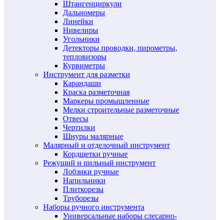
Штангенциркули
Дальномеры
Линейки
Нивелиры
Угольники
Детекторы проводки, пирометры,
тепловизоры
Курвиметры
Инструмент для разметки
Карандаши
Краска разметочная
Маркеры промышленные
Мелки строительные разметочные
Отвесы
Чертилки
Шнуры малярные
Малярный и отделочный инструмент
Кордщетки ручные
Режущий и пильный инструмент
Лобзики ручные
Напильники
Плиткорезы
Труборезы
Наборы ручного инструмента
Универсальные наборы слесарно-