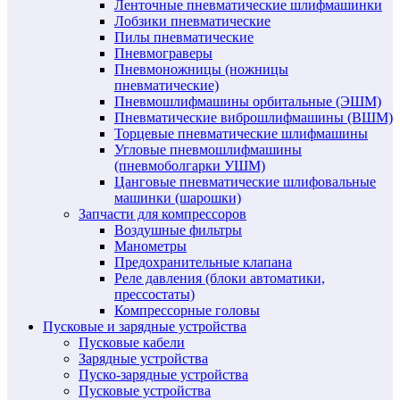
Ленточные пневматические шлифмашинки
Лобзики пневматические
Пилы пневматические
Пневмограверы
Пневмоножницы (ножницы
пневматические)
Пневмошлифмашины орбитальные (ЭШМ)
Пневматические виброшлифмашины (ВШМ)
Торцевые пневматические шлифмашины
Угловые пневмошлифмашины
(пневмоболгарки УШМ)
Цанговые пневматические шлифовальные
машинки (шарошки)
Запчасти для компрессоров
Воздушные фильтры
Манометры
Предохранительные клапана
Реле давления (блоки автоматики,
прессостаты)
Компрессорные головы
Пусковые и зарядные устройства
Пусковые кабели
Зарядные устройства
Пуско-зарядные устройства
Пусковые устройства