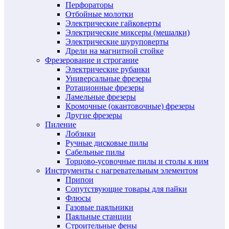
Перфораторы
Отбойные молотки
Электрические гайковерты
Электрические миксеры (мешалки)
Электрические шуруповерты
Дрели на магнитной стойке
Фрезерование и строгание
Электрические рубанки
Универсальные фрезеры
Ротационные фрезеры
Ламельные фрезеры
Кромочные (окантовочные) фрезеры
Другие фрезеры
Пиление
Лобзики
Ручные дисковые пилы
Сабельные пилы
Торцово-усовочные пилы и столы к ним
Инструменты с нагревательным элементом
Припои
Сопутствующие товары для пайки
Флюсы
Газовые паяльники
Паяльные станции
Строительные фены