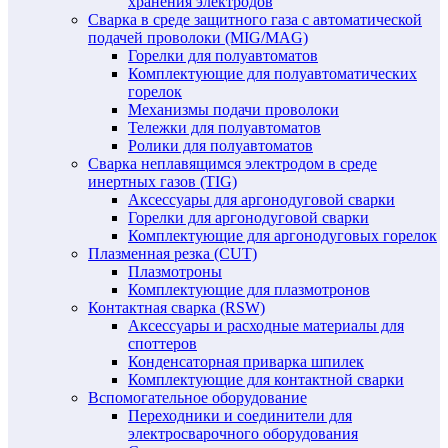
хранения электродов
Сварка в среде защитного газа с автоматической
подачей проволоки (MIG/MAG)
Горелки для полуавтоматов
Комплектующие для полуавтоматических
горелок
Механизмы подачи проволоки
Тележки для полуавтоматов
Ролики для полуавтоматов
Сварка неплавящимся электродом в среде
инертных газов (TIG)
Аксессуары для аргонодуговой сварки
Горелки для аргонодуговой сварки
Комплектующие для аргонодуговых горелок
Плазменная резка (CUT)
Плазмотроны
Комплектующие для плазмотронов
Контактная сварка (RSW)
Аксессуары и расходные материалы для
споттеров
Конденсаторная приварка шпилек
Комплектующие для контактной сварки
Вспомогательное оборудование
Переходники и соединители для
электросварочного оборудования