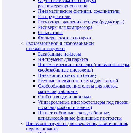
Осушители сжатого воздуха
рефрижераторного типа
Пневматические фитинги, соединители
Распределители
Регуляторы давления воздуха (редукторы)
Ресиверы для компрессора
Сепараторы
Фильтры сжатого воздуха
Гвоздезабивной и скобозабивной
пневмоинструмент
Барабанные нейлеры
Инструмент для паркета
Пневматические степлеры (пневмостеплеры,
скобозабивные пистолеты)
Пневмопистолеты по бетону
Реечные пневмопистолеты для гвоздей
Скобообжимное пистолеты для клеток,
матрасов, габионов
Скобы, гвозди и шпильки
Универсальные пневмостеплеры под гвозди
и скобы (комбопистолеты)
Штифтозабивные, гвоздезабивные,
шпилькозабивные финишные пистолеты
Пневмоинструмент для сверления, завинчивания,
перемешивания