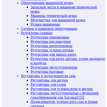
Оборудование машинной резки
Запасные части к машинам термической
резки
Машины термической резки
Мундштуки для машинной резки
Резаки машинные
Сетевое и рамповое оборудование
Редукторы газовые
Редукторы пропановые
Редукторы кислородные
Редукторы ацетиленовые
Редукторы углекислотные
Редукторы для закиси азота
Редукторы для азота, аргона, гелия, водорода
и воздуха
Редукторы двухступенчатые
Редукторы бытовые
Регуляторы и подогреватели газа
Регуляторы для аргона
Регуляторы для гелия
Регуляторы для углекислоты и аргона
Регуляторы двухступенчатые c функцией
газосбережения для Аргона/СО2
Подогреватели углекислого газа и блоки
питания