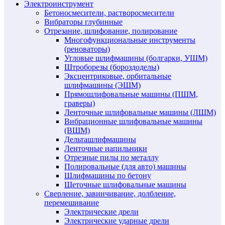
Электроинструмент
Бетоносмесители, растворосмесители
Вибраторы глубинные
Отрезание, шлифование, полирование
Многофункциональные инструменты
(реноваторы)
Угловые шлифмашины (болгарки, УШМ)
Штроборезы (бороздоделы)
Эксцентриковые, орбитальные
шлифмашины (ЭШМ)
Прямошлифовальные машины (ПШМ,
граверы)
Ленточные шлифовальные машины (ЛШМ)
Вибрационные шлифовальные машины
(ВШМ)
Дельташлифмашины
Ленточные напильники
Отрезные пилы по металлу
Полировальные (для авто) машины
Шлифмашины по бетону
Щеточные шлифовальные машины
Сверление, завинчивание, долбление,
перемешивание
Электрические дрели
Электрические ударные дрели