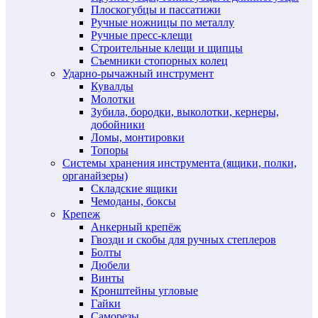
Плоскогубцы и пассатижи
Ручные ножницы по металлу
Ручные пресс-клещи
Строительные клещи и щипцы
Съемники стопорных колец
Ударно-рычажный инструмент
Кувалды
Молотки
Зубила, бородки, выколотки, кернеры,
добойники
Ломы, монтировки
Топоры
Системы хранения инструмента (ящики, полки,
органайзеры)
Складские ящики
Чемоданы, боксы
Крепеж
Анкерный крепёж
Гвозди и скобы для ручных степлеров
Болты
Дюбели
Винты
Кронштейны угловые
Гайки
Саморезы