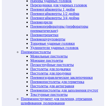
Наборы ударных головок
Переходники для ударных головок
Пневмогайковерты 1 дюйм
Пневмогайковерты 1/2 дюйма
Пневмогайковерты 3/4 дюйма
Пневмодрели
Пневмоперфораторы (перфораторы
пневматические)
Пневмотрещетки
Пневмошуруповерты
Торцевые ударные головки
Удлинители ударных головок
Пневмопистолеты
Мовильные пистолеты
Моющие пистолеты
Пескоструйные пистолеты
Пистолеты для подкачки
Пистолеты для продувки
Пневмогидравлические заклепочники
Пневмопистолеты для герметика
Пистолеты для антигравия
Пневмопистолеты для заполнения пустот
Текстурные пистолеты
Пневмоинструмент для пиления, отрезания,
шлифования, полирования