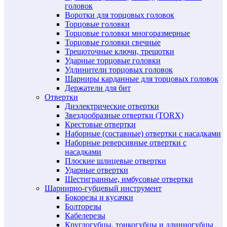
головок
Воротки для торцовых головок
Торцовые головки
Торцовые головки многоразмерные
Торцовые головки свечные
Трещоточные ключи, трещотки
Ударные торцовые головки
Удлинители торцовых головок
Шарниры карданные для торцовых головок
Держатели для бит
Отвертки
Диэлектрические отвертки
Звездообразные отвертки (TORX)
Крестовые отвертки
Наборные (составные) отвертки с насадками
Наборные реверсивные отвертки с
насадками
Плоские шлицевые отвертки
Ударные отвертки
Шестигранные, имбусовые отвертки
Шарнирно-губцевый инструмент
Бокорезы и кусачки
Болторезы
Кабелерезы
Круглогубцы, тонкогубцы и длинногубцы