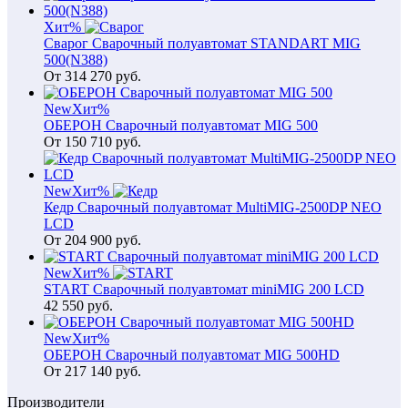
Хит
%
Сварог Сварочный полуавтомат STANDART MIG
500(N388)
От
314 270
руб.
New
Хит
%
ОБЕРОН Сварочный полуавтомат MIG 500
От
150 710
руб.
New
Хит
%
Кедр Сварочный полуавтомат MultiMIG-2500DP NEO
LCD
От
204 900
руб.
New
Хит
%
START Сварочный полуавтомат miniMIG 200 LCD
42 550
руб.
New
Хит
%
ОБЕРОН Сварочный полуавтомат MIG 500HD
От
217 140
руб.
Производители