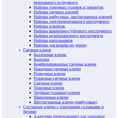
монтажного иструмента
Наборы торцовых головок и трещеток
Наборы гаечных ключей
Наборы имбусовых, шестигранных ключей
Наборы электромонтажного инструмента
Наборы отверток
Наборы шарнирно-губцевого инструмента
Наборы резьбонарезного инструмента
Наборы напильников
Наборы для резьбы по дереву
Гаечные ключи
Баллонные ключи
Воротки
Комбинированные гаечные ключи
Накидные гаечные ключи
Разводные ключи
Рожковые гаечные ключи
Свечные ключи
Торцовые ключи
Трубные (газовые) ключи
Шарнирные ключи
Шестигранные ключи (имбусовые)
Составные ключи с торцовыми головками и
битами
Адаптеры (переходники) для торцовых