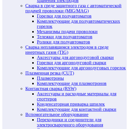
хранения электродов
Сварка в среде защитного газа с автоматической
подачей проволоки (MIG/MAG)
Горелки для полуавтоматов
Комплектующие для полуавтоматических
горелок
Механизмы подачи проволоки
Тележки для полуавтоматов
Ролики для полуавтоматов
Сварка неплавящимся электродом в среде
инертных газов (TIG)
Аксессуары для аргонодуговой сварки
Горелки для аргонодуговой сварки
Комплектующие для аргонодуговых горелок
Плазменная резка (CUT)
Плазмотроны
Комплектующие для плазмотронов
Контактная сварка (RSW)
Аксессуары и расходные материалы для
споттеров
Конденсаторная приварка шпилек
Комплектующие для контактной сварки
Вспомогательное оборудование
Переходники и соединители для
электросварочного оборудования