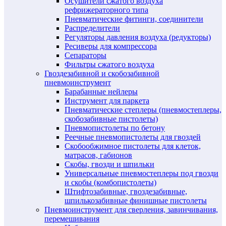
Осушители сжатого воздуха
рефрижераторного типа
Пневматические фитинги, соединители
Распределители
Регуляторы давления воздуха (редукторы)
Ресиверы для компрессора
Сепараторы
Фильтры сжатого воздуха
Гвоздезабивной и скобозабивной
пневмоинструмент
Барабанные нейлеры
Инструмент для паркета
Пневматические степлеры (пневмостеплеры,
скобозабивные пистолеты)
Пневмопистолеты по бетону
Реечные пневмопистолеты для гвоздей
Скобообжимное пистолеты для клеток,
матрасов, габионов
Скобы, гвозди и шпильки
Универсальные пневмостеплеры под гвозди
и скобы (комбопистолеты)
Штифтозабивные, гвоздезабивные,
шпилькозабивные финишные пистолеты
Пневмоинструмент для сверления, завинчивания,
перемешивания