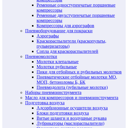
Ременные одноступенчатые поршневые
компрессоры
Ременные двухступенчатые поршневые
компрессоры
Компрессоры для аэрографов
Пневмоборудование для покраски
Аэрографы
Краскораспылители (краскопульты,
пульверизаторы)
Сопла для краскораспылителей
Пневмомолотки
Молотки клепальные
Молотки рубильные
Пики для отбойных и рубильных молотков
Пневматические отбойные молотки МО,
МОП, бетоноломы Б, БК
Пневмодолота (зубильные молотки)
Наборы пневмоинструмента
Масло для компрессоров и пневмоинструмента
Подготовка воздуха
Адсорбционные осушители воздуха
Блоки подготовки воздуха
Витые шланги и воздушные рукава
Лубрикаторы (маслораспылители)