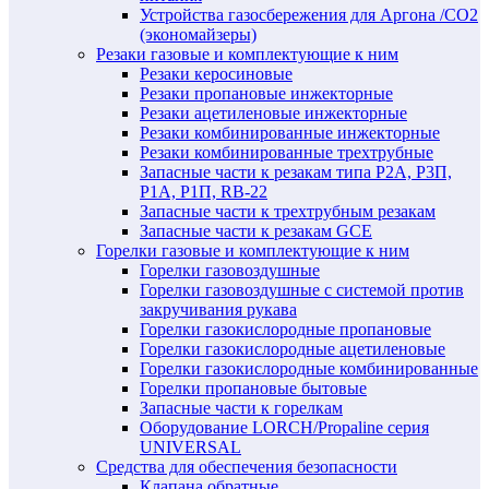
Устройства газосбережения для Аргона /СО2
(экономайзеры)
Резаки газовые и комплектующие к ним
Резаки керосиновые
Резаки пропановые инжекторные
Резаки ацетиленовые инжекторные
Резаки комбинированные инжекторные
Резаки комбинированные трехтрубные
Запасные части к резакам типа Р2А, Р3П,
Р1А, Р1П, RB-22
Запасные части к трехтрубным резакам
Запасные части к резакам GCE
Горелки газовые и комплектующие к ним
Горелки газовоздушные
Горелки газовоздушные с системой против
закручивания рукава
Горелки газокислородные пропановые
Горелки газокислородные ацетиленовые
Горелки газокислородные комбинированные
Горелки пропановые бытовые
Запасные части к горелкам
Оборудование LORCH/Propaline серия
UNIVERSAL
Средства для обеспечения безопасности
Клапана обратные