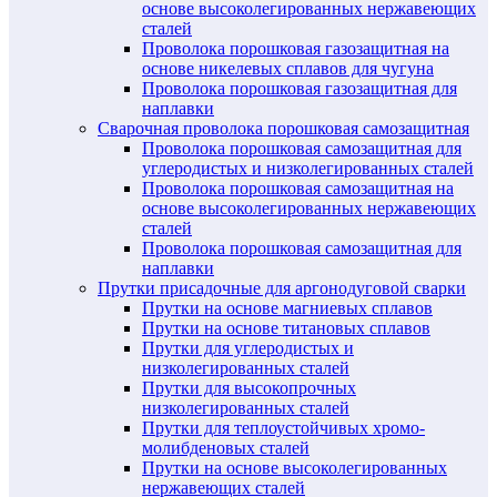
основе высоколегированных нержавеющих
сталей
Проволока порошковая газозащитная на
основе никелевых сплавов для чугуна
Проволока порошковая газозащитная для
наплавки
Сварочная проволока порошковая самозащитная
Проволока порошковая самозащитная для
углеродистых и низколегированных сталей
Проволока порошковая самозащитная на
основе высоколегированных нержавеющих
сталей
Проволока порошковая самозащитная для
наплавки
Прутки присадочные для аргонодуговой сварки
Прутки на основе магниевых сплавов
Прутки на основе титановых сплавов
Прутки для углеродистых и
низколегированных сталей
Прутки для высокопрочных
низколегированных сталей
Прутки для теплоустойчивых хромо-
молибденовых сталей
Прутки на основе высоколегированных
нержавеющих сталей