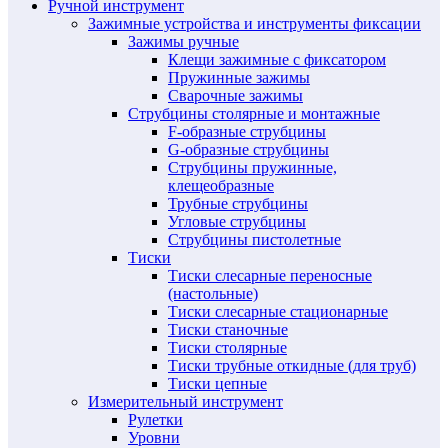
Ручной инструмент
Зажимные устройства и инструменты фиксации
Зажимы ручные
Клещи зажимные с фиксатором
Пружинные зажимы
Сварочные зажимы
Струбцины столярные и монтажные
F-образные струбцины
G-образные струбцины
Струбцины пружинные,
клещеобразные
Трубные струбцины
Угловые струбцины
Струбцины пистолетные
Тиски
Тиски слесарные переносные
(настольные)
Тиски слесарные стационарные
Тиски станочные
Тиски столярные
Тиски трубные откидные (для труб)
Тиски цепные
Измерительный инструмент
Рулетки
Уровни