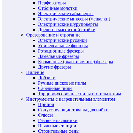
Перфораторы
Отбойные молотки
Электрические гайковерты
Электрические миксеры (мешалки)
Электрические шуруповерты
Дрели на магнитной стойке
Фрезерование и строгание
Электрические рубанки
Универсальные фрезеры
Ротационные фрезеры
Ламельные фрезеры
Кромочные (окантовочные) фрезеры
Другие фрезеры
Пиление
Лобзики
Ручные дисковые пилы
Сабельные пилы
Торцово-усовочные пилы и столы к ним
Инструменты с нагревательным элементом
Припои
Сопутствующие товары для пайки
Флюсы
Газовые паяльники
Паяльные станции
Строительные фены