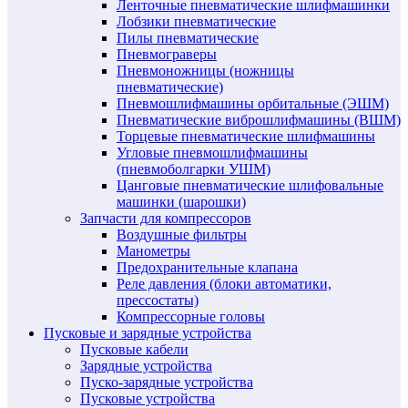
Ленточные пневматические шлифмашинки
Лобзики пневматические
Пилы пневматические
Пневмограверы
Пневмоножницы (ножницы
пневматические)
Пневмошлифмашины орбитальные (ЭШМ)
Пневматические виброшлифмашины (ВШМ)
Торцевые пневматические шлифмашины
Угловые пневмошлифмашины
(пневмоболгарки УШМ)
Цанговые пневматические шлифовальные
машинки (шарошки)
Запчасти для компрессоров
Воздушные фильтры
Манометры
Предохранительные клапана
Реле давления (блоки автоматики,
прессостаты)
Компрессорные головы
Пусковые и зарядные устройства
Пусковые кабели
Зарядные устройства
Пуско-зарядные устройства
Пусковые устройства