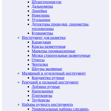
Штангенциркули
Дальномеры
Линейки
Нивелиры
Угольники
Детекторы проводки, пирометры,
тепловизоры
Курвиметры
Инструмент для разметки
Карандаши
Краска разметочная
Маркеры промышленные
Мелки строительные разметочные
Отвесы
Чертилки
Шнуры малярные
Малярный и отделочный инструмент
Кордщетки ручные
Режущий и пильный инструмент
Лобзики ручные
Напильники
Плиткорезы
Труборезы
Наборы ручного инструмента
Универсальные наборы слесарно-