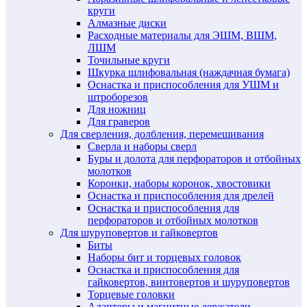
круги
Алмазные диски
Расходные материалы для ЭШМ, ВШМ,
ЛШМ
Точильные круги
Шкурка шлифовальная (наждачная бумага)
Оснастка и приспособления для УШМ и
штроборезов
Для ножниц
Для граверов
Для сверления, долбления, перемешивания
Сверла и наборы сверл
Буры и долота для перфораторов и отбойных
молотков
Коронки, наборы коронок, хвостовики
Оснастка и приспособления для дрелей
Оснастка и приспособления для
перфораторов и отбойных молотков
Для шуруповертов и гайковертов
Биты
Наборы бит и торцевых головок
Оснастка и приспособления для
гайковертов, винтовертов и шуруповертов
Торцевые головки
Адаптеры и магнитные держатели