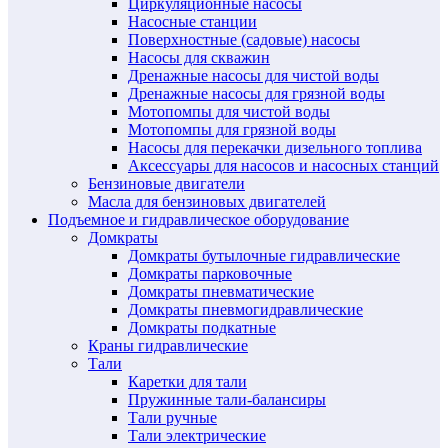
Циркуляционные насосы
Насосные станции
Поверхностные (садовые) насосы
Насосы для скважин
Дренажные насосы для чистой воды
Дренажные насосы для грязной воды
Мотопомпы для чистой воды
Мотопомпы для грязной воды
Насосы для перекачки дизельного топлива
Аксессуары для насосов и насосных станций
Бензиновые двигатели
Масла для бензиновых двигателей
Подъемное и гидравлическое оборудование
Домкраты
Домкраты бутылочные гидравлические
Домкраты парковочные
Домкраты пневматические
Домкраты пневмогидравлические
Домкраты подкатные
Краны гидравлические
Тали
Каретки для тали
Пружинные тали-балансиры
Тали ручные
Тали электрические