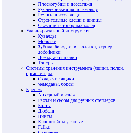
Плоскогубцы и пассатижи
Ручные ножницы по металлу
Ручные пресс-клещи
Строительные клещи и щипцы
Съемники стопорных колец
Ударно-рычажный инструмент
Кувалды
Молотки
Зубила, бородки, выколотки, кернеры,
добойники
Ломы, монтировки
Топоры
Системы хранения инструмента (ящики, полки,
органайзеры)
Складские ящики
Чемоданы, боксы
Крепеж
Анкерный крепёж
Гвозди и скобы для ручных степлеров
Болты
Дюбели
Винты
Кронштейны угловые
Гайки
Саморезы