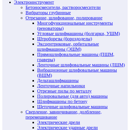
Электроинструмент
Бетоносмесители, растворосмесители
Вибраторы глубинные
Отрезание, шлифование, полирование
Многофункциональные инструменты
(реноваторы)
Угловые шлифмашины (болгарки, УШМ)
Штроборезы (бороздоделы)
Эксцентриковые, орбитальные
шлифмашины (ЭШМ)
Прямошлифовальные машины (ПШМ,
граверы)
Ленточные шлифовальные машины (ЛШМ)
Вибрационные шлифовальные машины
(ВШМ)
Дельташлифмашины
Ленточные напильники
Отрезные пилы по металлу
Полировальные (для авто) машины
Шлифмашины по бетону
Щеточные шлифовальные машины
Сверление, завинчивание, долбление,
перемешивание
Электрические дрели
Электрические ударные дрели