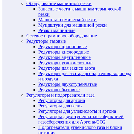
Оборудование машинной резки
Запасные части к машинам термической
резки
Машины термической резки
Мундштуки для машинной резки
Резаки машинные
Сетевое и рамповое оборудование
Редукторы газовые
Редукторы пропановые
Редукторы кислородные
Редукторы ацетиленовые
Редукторы углекислотные
Редукторы для закиси азота
Редукторы для азота, аргона, гелия, водорода
и воздуха
Редукторы двухступенчатые
Редукторы бытовые
Регуляторы и подогреватели газа
Регуляторы для аргона
Регуляторы для гелия
Регуляторы для углекислоты и аргона
Регуляторы двухступенчатые c функцией
газосбережения для Аргона/СО2
Подогреватели углекислого газа и блоки
питания