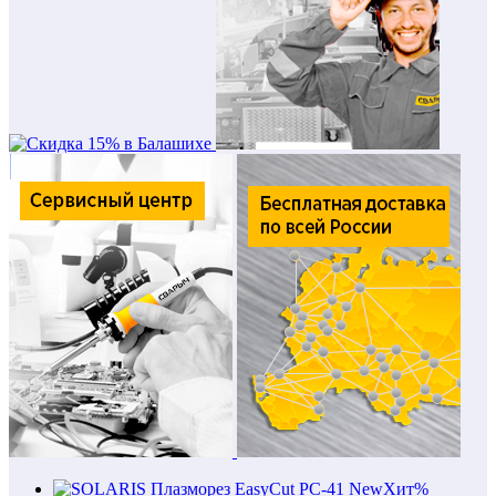
New
Хит
%