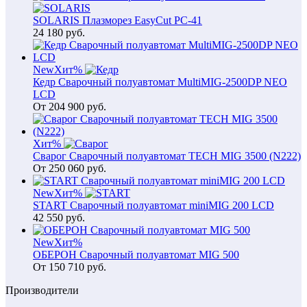
SOLARIS Плазморез EasyCut PC-41
24 180
руб.
New
Хит
%
Кедр Сварочный полуавтомат MultiMIG-2500DP NEO
LCD
От
204 900
руб.
Хит
%
Сварог Сварочный полуавтомат TECH MIG 3500 (N222)
От
250 060
руб.
New
Хит
%
START Сварочный полуавтомат miniMIG 200 LCD
42 550
руб.
New
Хит
%
ОБЕРОН Сварочный полуавтомат MIG 500
От
150 710
руб.
Производители