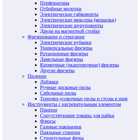
Перфораторы
Отбойные молотки
Электрические гайковерты
Электрические миксеры (мешалки)
Электрические шуруповерты
Дрели на магнитной стойке
Фрезерование и строгание
Электрические рубанки
Универсальные фрезеры
Ротационные фрезеры
Ламельные фрезеры
Кромочные (окантовочные) фрезеры
Другие фрезеры
Пиление
Лобзики
Ручные дисковые пилы
Сабельные пилы
Торцово-усовочные пилы и столы к ним
Инструменты с нагревательным элементом
Припои
Сопутствующие товары для пайки
Флюсы
Газовые паяльники
Паяльные станции
Строительные фены