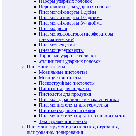
Наборы ударных головок
Переходники для ударных головок
Пневмогайковерты 1 дюйм
Пневмогайковерты 1/2 дюйма
Пневмогайковерты 3/4 дюйма
Пневмодрели
Пневмоперфораторы (перфораторы
пневматические)
Пневмотрещетки
Пневмошуруповерты
Торцевые ударные головки
Удлинители ударных головок
Пневмопистолеты
Мовильные пистолеты
Моющие пистолеты
Пескоструйные пистолеты
Пистолеты для подкачки
Пистолеты для продувки
Пневмогидравлические заклепочники
Пневмопистолеты для герметика
Пистолеты для антигравия
Пневмопистолеты для заполнения пустот
Текстурные пистолеты
Пневмоинструмент для пиления, отрезания,
шлифования, полирования