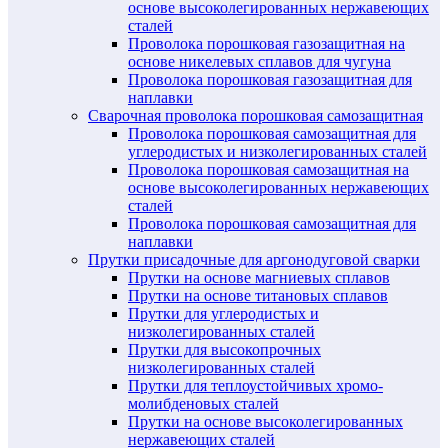
основе высоколегированных нержавеющих
сталей
Проволока порошковая газозащитная на
основе никелевых сплавов для чугуна
Проволока порошковая газозащитная для
наплавки
Сварочная проволока порошковая самозащитная
Проволока порошковая самозащитная для
углеродистых и низколегированных сталей
Проволока порошковая самозащитная на
основе высоколегированных нержавеющих
сталей
Проволока порошковая самозащитная для
наплавки
Прутки присадочные для аргонодуговой сварки
Прутки на основе магниевых сплавов
Прутки на основе титановых сплавов
Прутки для углеродистых и
низколегированных сталей
Прутки для высокопрочных
низколегированных сталей
Прутки для теплоустойчивых хромо-
молибденовых сталей
Прутки на основе высоколегированных
нержавеющих сталей