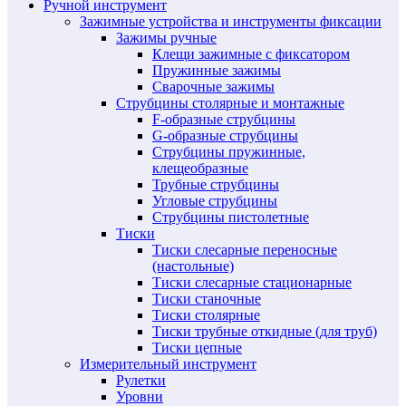
Ручной инструмент
Зажимные устройства и инструменты фиксации
Зажимы ручные
Клещи зажимные с фиксатором
Пружинные зажимы
Сварочные зажимы
Струбцины столярные и монтажные
F-образные струбцины
G-образные струбцины
Струбцины пружинные,
клещеобразные
Трубные струбцины
Угловые струбцины
Струбцины пистолетные
Тиски
Тиски слесарные переносные
(настольные)
Тиски слесарные стационарные
Тиски станочные
Тиски столярные
Тиски трубные откидные (для труб)
Тиски цепные
Измерительный инструмент
Рулетки
Уровни