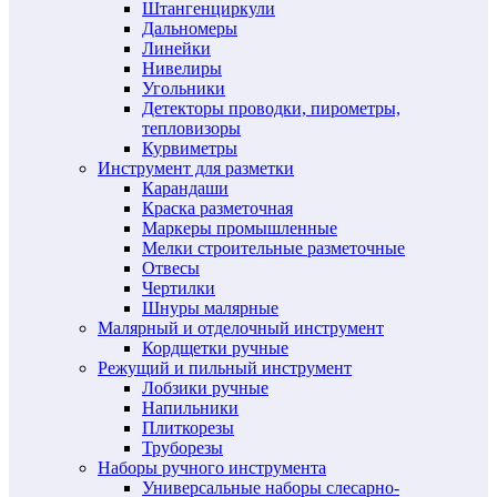
Штангенциркули
Дальномеры
Линейки
Нивелиры
Угольники
Детекторы проводки, пирометры,
тепловизоры
Курвиметры
Инструмент для разметки
Карандаши
Краска разметочная
Маркеры промышленные
Мелки строительные разметочные
Отвесы
Чертилки
Шнуры малярные
Малярный и отделочный инструмент
Кордщетки ручные
Режущий и пильный инструмент
Лобзики ручные
Напильники
Плиткорезы
Труборезы
Наборы ручного инструмента
Универсальные наборы слесарно-