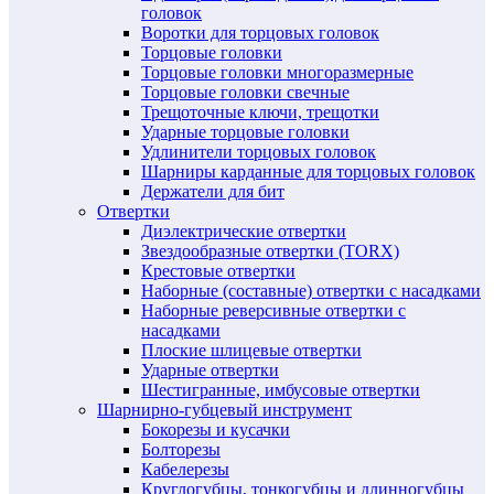
головок
Воротки для торцовых головок
Торцовые головки
Торцовые головки многоразмерные
Торцовые головки свечные
Трещоточные ключи, трещотки
Ударные торцовые головки
Удлинители торцовых головок
Шарниры карданные для торцовых головок
Держатели для бит
Отвертки
Диэлектрические отвертки
Звездообразные отвертки (TORX)
Крестовые отвертки
Наборные (составные) отвертки с насадками
Наборные реверсивные отвертки с
насадками
Плоские шлицевые отвертки
Ударные отвертки
Шестигранные, имбусовые отвертки
Шарнирно-губцевый инструмент
Бокорезы и кусачки
Болторезы
Кабелерезы
Круглогубцы, тонкогубцы и длинногубцы