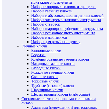
монтажного иструмента
Наборы торцовых головок и трещеток
Наборы гаечных ключей
Наборы имбусовых, шестигранных ключей
Наборы электромонтажного инструмента
Наборы отверток
Наборы шарнирно-губцевого инструмента
Наборы резьбонарезного инструмента
Наборы напильников
Наборы для резьбы по дереву
Гаечные ключи
Баллонные ключи
Воротки
Комбинированные гаечные ключи
Накидные гаечные ключи
Разводные ключи
Рожковые гаечные ключи
Свечные ключи
Торцовые ключи
Трубные (газовые) ключи
Шарнирные ключи
Шестигранные ключи (имбусовые)
Составные ключи с торцовыми головками и
битами
Адаптеры (переходники) для торцовых