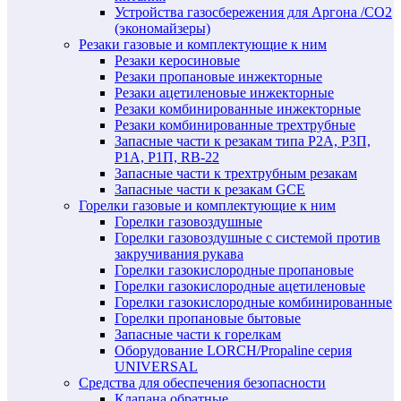
Устройства газосбережения для Аргона /СО2
(экономайзеры)
Резаки газовые и комплектующие к ним
Резаки керосиновые
Резаки пропановые инжекторные
Резаки ацетиленовые инжекторные
Резаки комбинированные инжекторные
Резаки комбинированные трехтрубные
Запасные части к резакам типа Р2А, Р3П,
Р1А, Р1П, RB-22
Запасные части к трехтрубным резакам
Запасные части к резакам GCE
Горелки газовые и комплектующие к ним
Горелки газовоздушные
Горелки газовоздушные с системой против
закручивания рукава
Горелки газокислородные пропановые
Горелки газокислородные ацетиленовые
Горелки газокислородные комбинированные
Горелки пропановые бытовые
Запасные части к горелкам
Оборудование LORCH/Propaline серия
UNIVERSAL
Средства для обеспечения безопасности
Клапана обратные