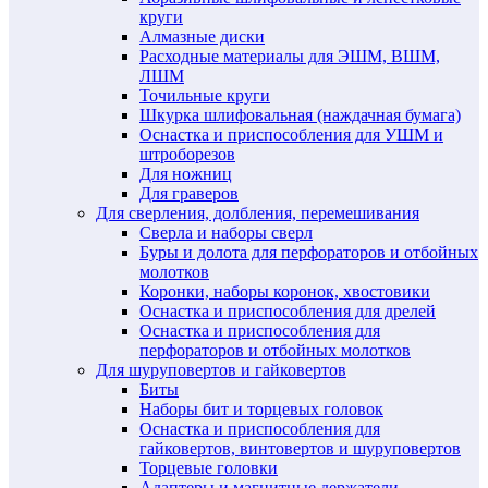
круги
Алмазные диски
Расходные материалы для ЭШМ, ВШМ,
ЛШМ
Точильные круги
Шкурка шлифовальная (наждачная бумага)
Оснастка и приспособления для УШМ и
штроборезов
Для ножниц
Для граверов
Для сверления, долбления, перемешивания
Сверла и наборы сверл
Буры и долота для перфораторов и отбойных
молотков
Коронки, наборы коронок, хвостовики
Оснастка и приспособления для дрелей
Оснастка и приспособления для
перфораторов и отбойных молотков
Для шуруповертов и гайковертов
Биты
Наборы бит и торцевых головок
Оснастка и приспособления для
гайковертов, винтовертов и шуруповертов
Торцевые головки
Адаптеры и магнитные держатели