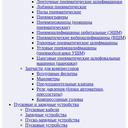
Ленточные пневматические шлифмашинки
Лобзики пневматические
Пилы пневматические
Пневмограверы
Пневмоножницы (ножницы
пневматические)
Пневмошлифмашины орбитальные (ЭШМ)
Пневматические виброшлифмашины (ВШМ)
Торцевые пневматические шлифмашины
Угловые пневмошлифмашины
(пневмоболгарки УШМ)
Цанговые пневматические шлифовальные
машинки (шарошки)
Запчасти для компрессоров
Воздушные фильтры
Манометры
Предохранительные клапана
Реле давления (блоки автоматики,
прессостаты)
Компрессорные головы
Пусковые и зарядные устройства
Пусковые кабели
Зарядные устройства
Пуско-зарядные устройства
Пусковые устройства