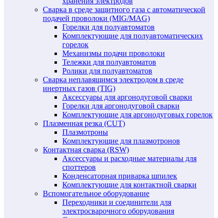
хранения электродов
Сварка в среде защитного газа с автоматической
подачей проволоки (MIG/MAG)
Горелки для полуавтоматов
Комплектующие для полуавтоматических
горелок
Механизмы подачи проволоки
Тележки для полуавтоматов
Ролики для полуавтоматов
Сварка неплавящимся электродом в среде
инертных газов (TIG)
Аксессуары для аргонодуговой сварки
Горелки для аргонодуговой сварки
Комплектующие для аргонодуговых горелок
Плазменная резка (CUT)
Плазмотроны
Комплектующие для плазмотронов
Контактная сварка (RSW)
Аксессуары и расходные материалы для
споттеров
Конденсаторная приварка шпилек
Комплектующие для контактной сварки
Вспомогательное оборудование
Переходники и соединители для
электросварочного оборудования