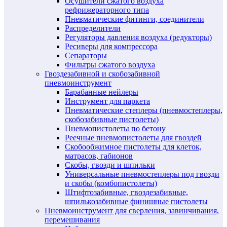
Осушители сжатого воздуха
рефрижераторного типа
Пневматические фитинги, соединители
Распределители
Регуляторы давления воздуха (редукторы)
Ресиверы для компрессора
Сепараторы
Фильтры сжатого воздуха
Гвоздезабивной и скобозабивной
пневмоинструмент
Барабанные нейлеры
Инструмент для паркета
Пневматические степлеры (пневмостеплеры,
скобозабивные пистолеты)
Пневмопистолеты по бетону
Реечные пневмопистолеты для гвоздей
Скобообжимное пистолеты для клеток,
матрасов, габионов
Скобы, гвозди и шпильки
Универсальные пневмостеплеры под гвозди
и скобы (комбопистолеты)
Штифтозабивные, гвоздезабивные,
шпилькозабивные финишные пистолеты
Пневмоинструмент для сверления, завинчивания,
перемешивания