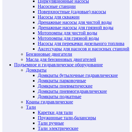
Циркуляционные насосы
Насосные станции
Поверхностные (садовые) насосы
Насосы для скважин
Дренажные насосы для чистой воды
Дренажные насосы для грязной воды
Мотопомпы для чистой воды
Мотопомпы для грязной воды
Насосы для перекачки дизельного топлива
Аксессуары для насосов и насосных станций
Бензиновые двигатели
Масла для бензиновых двигателей
Подъемное и гидравлическое оборудование
Домкраты
Домкраты бутылочные гидравлические
Домкраты парковочные
Домкраты пневматические
Домкраты пневмогидравлические
Домкраты подкатные
Краны гидравлические
Тали
Каретки для тали
Пружинные тали-балансиры
Тали ручные
Тали электрические