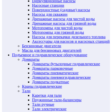
Циркуляционные насосы
Насосные станции
Поверхностные (садовые) насосы
Насосы для скважин
Дренажные насосы для чистой воды
Дренажные насосы для грязной воды
Мотопомпы для чистой воды
Мотопомпы для грязной воды
Насосы для перекачки дизельного топлива
Аксессуары для насосов и насосных станций
Бензиновые двигатели
Масла для бензиновых двигателей
Подъемное и гидравлическое оборудование
Домкраты
Домкраты бутылочные гидравлические
Домкраты парковочные
Домкраты пневматические
Домкраты пневмогидравлические
Домкраты подкатные
Краны гидравлические
Тали
Каретки для тали
Пружинные тали-балансиры
Тали ручные
Тали электрические