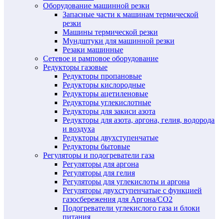
Оборудование машинной резки
Запасные части к машинам термической
резки
Машины термической резки
Мундштуки для машинной резки
Резаки машинные
Сетевое и рамповое оборудование
Редукторы газовые
Редукторы пропановые
Редукторы кислородные
Редукторы ацетиленовые
Редукторы углекислотные
Редукторы для закиси азота
Редукторы для азота, аргона, гелия, водорода
и воздуха
Редукторы двухступенчатые
Редукторы бытовые
Регуляторы и подогреватели газа
Регуляторы для аргона
Регуляторы для гелия
Регуляторы для углекислоты и аргона
Регуляторы двухступенчатые c функцией
газосбережения для Аргона/СО2
Подогреватели углекислого газа и блоки
питания