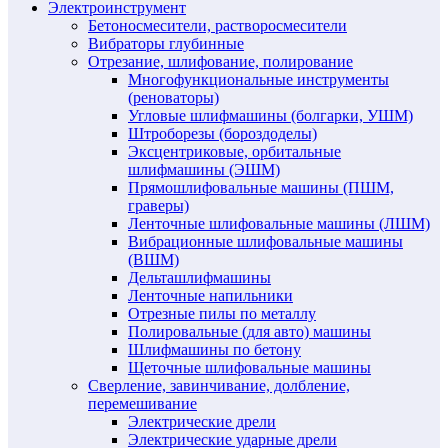
Электроинструмент
Бетоносмесители, растворосмесители
Вибраторы глубинные
Отрезание, шлифование, полирование
Многофункциональные инструменты
(реноваторы)
Угловые шлифмашины (болгарки, УШМ)
Штроборезы (бороздоделы)
Эксцентриковые, орбитальные
шлифмашины (ЭШМ)
Прямошлифовальные машины (ПШМ,
граверы)
Ленточные шлифовальные машины (ЛШМ)
Вибрационные шлифовальные машины
(ВШМ)
Дельташлифмашины
Ленточные напильники
Отрезные пилы по металлу
Полировальные (для авто) машины
Шлифмашины по бетону
Щеточные шлифовальные машины
Сверление, завинчивание, долбление,
перемешивание
Электрические дрели
Электрические ударные дрели