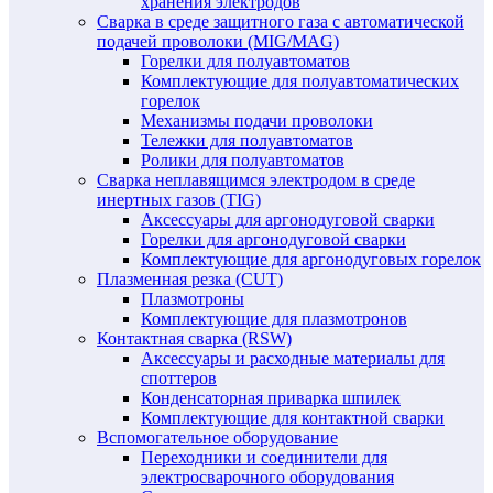
хранения электродов
Сварка в среде защитного газа с автоматической
подачей проволоки (MIG/MAG)
Горелки для полуавтоматов
Комплектующие для полуавтоматических
горелок
Механизмы подачи проволоки
Тележки для полуавтоматов
Ролики для полуавтоматов
Сварка неплавящимся электродом в среде
инертных газов (TIG)
Аксессуары для аргонодуговой сварки
Горелки для аргонодуговой сварки
Комплектующие для аргонодуговых горелок
Плазменная резка (CUT)
Плазмотроны
Комплектующие для плазмотронов
Контактная сварка (RSW)
Аксессуары и расходные материалы для
споттеров
Конденсаторная приварка шпилек
Комплектующие для контактной сварки
Вспомогательное оборудование
Переходники и соединители для
электросварочного оборудования