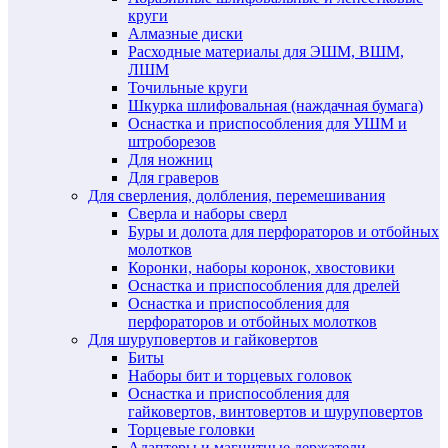
круги
Алмазные диски
Расходные материалы для ЭШМ, ВШМ,
ЛШМ
Точильные круги
Шкурка шлифовальная (наждачная бумага)
Оснастка и приспособления для УШМ и
штроборезов
Для ножниц
Для граверов
Для сверления, долбления, перемешивания
Сверла и наборы сверл
Буры и долота для перфораторов и отбойных
молотков
Коронки, наборы коронок, хвостовики
Оснастка и приспособления для дрелей
Оснастка и приспособления для
перфораторов и отбойных молотков
Для шуруповертов и гайковертов
Биты
Наборы бит и торцевых головок
Оснастка и приспособления для
гайковертов, винтовертов и шуруповертов
Торцевые головки
Адаптеры и магнитные держатели