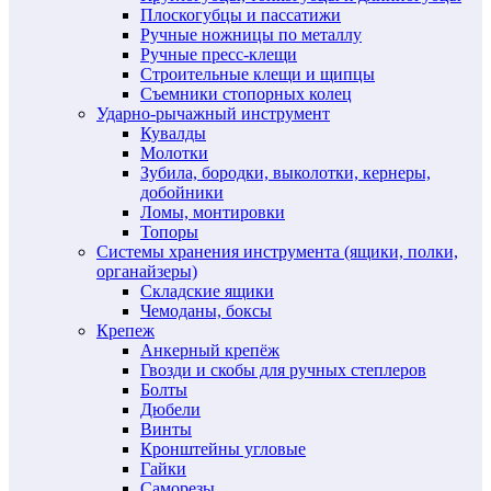
Плоскогубцы и пассатижи
Ручные ножницы по металлу
Ручные пресс-клещи
Строительные клещи и щипцы
Съемники стопорных колец
Ударно-рычажный инструмент
Кувалды
Молотки
Зубила, бородки, выколотки, кернеры,
добойники
Ломы, монтировки
Топоры
Системы хранения инструмента (ящики, полки,
органайзеры)
Складские ящики
Чемоданы, боксы
Крепеж
Анкерный крепёж
Гвозди и скобы для ручных степлеров
Болты
Дюбели
Винты
Кронштейны угловые
Гайки
Саморезы