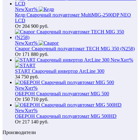
New
Хит
%
Кедр Сварочный полуавтомат MultiMIG-2500DP NEO
LCD
От
204 900
руб.
New
Хит
%
Сварог Сварочный полуавтомат TECH MIG 350 (N258)
От
171 880
руб.
New
Хит
%
START Сварочный инвертор ArcLine 300
34 750
руб.
New
Хит
%
ОБЕРОН Сварочный полуавтомат MIG 500
От
150 710
руб.
New
Хит
%
ОБЕРОН Сварочный полуавтомат MIG 500HD
От
217 140
руб.
Производители