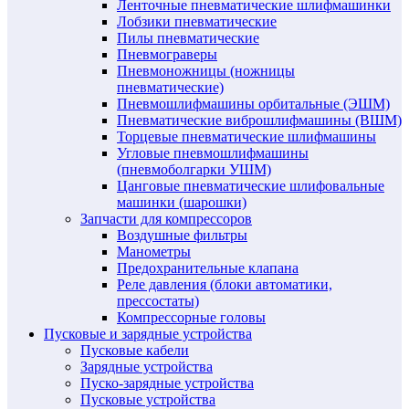
Ленточные пневматические шлифмашинки
Лобзики пневматические
Пилы пневматические
Пневмограверы
Пневмоножницы (ножницы
пневматические)
Пневмошлифмашины орбитальные (ЭШМ)
Пневматические виброшлифмашины (ВШМ)
Торцевые пневматические шлифмашины
Угловые пневмошлифмашины
(пневмоболгарки УШМ)
Цанговые пневматические шлифовальные
машинки (шарошки)
Запчасти для компрессоров
Воздушные фильтры
Манометры
Предохранительные клапана
Реле давления (блоки автоматики,
прессостаты)
Компрессорные головы
Пусковые и зарядные устройства
Пусковые кабели
Зарядные устройства
Пуско-зарядные устройства
Пусковые устройства