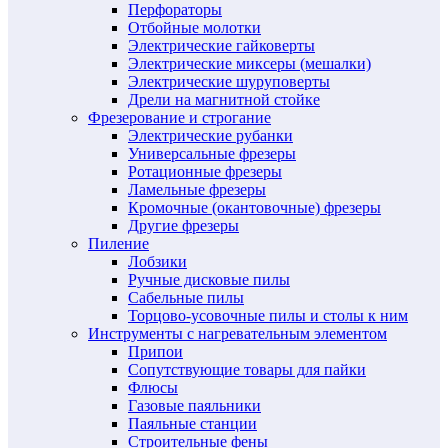
Перфораторы
Отбойные молотки
Электрические гайковерты
Электрические миксеры (мешалки)
Электрические шуруповерты
Дрели на магнитной стойке
Фрезерование и строгание
Электрические рубанки
Универсальные фрезеры
Ротационные фрезеры
Ламельные фрезеры
Кромочные (окантовочные) фрезеры
Другие фрезеры
Пиление
Лобзики
Ручные дисковые пилы
Сабельные пилы
Торцово-усовочные пилы и столы к ним
Инструменты с нагревательным элементом
Припои
Сопутствующие товары для пайки
Флюсы
Газовые паяльники
Паяльные станции
Строительные фены