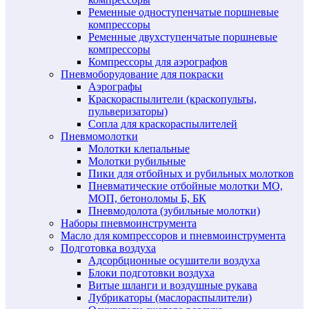
Ременные одноступенчатые поршневые
компрессоры
Ременные двухступенчатые поршневые
компрессоры
Компрессоры для аэрографов
Пневмоборудование для покраски
Аэрографы
Краскораспылители (краскопульты,
пульверизаторы)
Сопла для краскораспылителей
Пневмомолотки
Молотки клепальные
Молотки рубильные
Пики для отбойных и рубильных молотков
Пневматические отбойные молотки МО,
МОП, бетоноломы Б, БК
Пневмодолота (зубильные молотки)
Наборы пневмоинструмента
Масло для компрессоров и пневмоинструмента
Подготовка воздуха
Адсорбционные осушители воздуха
Блоки подготовки воздуха
Витые шланги и воздушные рукава
Лубрикаторы (маслораспылители)