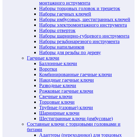
монтажного иструмента
Наборы торцовых головок и трещеток
Наборы гаечных ключей
Наборы имбусовых, шестигранных ключей
Наборы электромонтажного инструмента
Наборы отверток
Наборы шарнирно-губцевого инструмента
Наборы резьбонарезного инструмента
Наборы напильников
Наборы для резьбы по дереву
Гаечные ключи
Баллонные ключи
Воротки
Комбинированные гаечные ключи
Накидные гаечные ключи
Разводные ключи
Рожковые гаечные ключи
Свечные ключи
Торцовые ключи
Трубные (газовые) ключи
Шарнирные ключи
Шестигранные ключи (имбусовые)
Составные ключи с торцовыми головками и
битами
Адаптеры (переходники) для торцовых