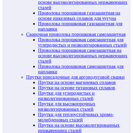
основе высоколегированных нержавеющих
сталей
Проволока порошковая газозащитная на
основе никелевых сплавов для чугуна
Проволока порошковая газозащитная для
наплавки
Сварочная проволока порошковая самозащитная
Проволока порошковая самозащитная для
углеродистых и низколегированных сталей
Проволока порошковая самозащитная на
основе высоколегированных нержавеющих
сталей
Проволока порошковая самозащитная для
наплавки
Прутки присадочные для аргонодуговой сварки
Прутки на основе магниевых сплавов
Прутки на основе титановых сплавов
Прутки для углеродистых и
низколегированных сталей
Прутки для высокопрочных
низколегированных сталей
Прутки для теплоустойчивых хромо-
молибденовых сталей
Прутки на основе высоколегированных
нержавеющих сталей