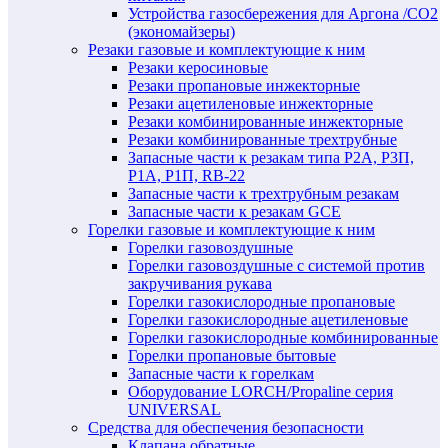
Устройства газосбережения для Аргона /СО2
(экономайзеры)
Резаки газовые и комплектующие к ним
Резаки керосиновые
Резаки пропановые инжекторные
Резаки ацетиленовые инжекторные
Резаки комбинированные инжекторные
Резаки комбинированные трехтрубные
Запасные части к резакам типа Р2А, Р3П,
Р1А, Р1П, RB-22
Запасные части к трехтрубным резакам
Запасные части к резакам GCE
Горелки газовые и комплектующие к ним
Горелки газовоздушные
Горелки газовоздушные с системой против
закручивания рукава
Горелки газокислородные пропановые
Горелки газокислородные ацетиленовые
Горелки газокислородные комбинированные
Горелки пропановые бытовые
Запасные части к горелкам
Оборудование LORCH/Propaline серия
UNIVERSAL
Средства для обеспечения безопасности
Клапана обратные