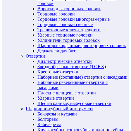
головок
Воротки для торцовых головок
Торцовые головки
Торцовые головки многоразмерные
Торцовые головки свечные
Трещоточные ключи, трещотки
Ударные торцовые головки
Удлинители торцовых головок
Шарниры карданные для торцовых головок
Держатели для бит
Отвертки
Диэлектрические отвертки
Звездообразные отвертки (TORX)
Крестовые отвертки
Наборные (составные) отвертки с насадками
Наборные реверсивные отвертки с
насадками
Плоские шлицевые отвертки
Ударные отвертки
Шестигранные, имбусовые отвертки
Шарнирно-губцевый инструмент
Бокорезы и кусачки
Болторезы
Кабелерезы
Круглогубцы, тонкогубцы и длинногубцы