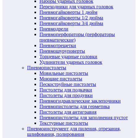
Наборы ударных головок
Переходники для ударных головок
Пневмогайковерты 1 дюйм
Пневмогайковерты 1/2 дюйма
Пневмогайковерты 3/4 дюйма
Пневмодрели
Пневмоперфораторы (перфораторы
пневматические)
Пневмотрещетки
Пневмошуруповерты
Торцевые ударные головки
Удлинители ударных головок
Пневмопистолеты
Мовильные пистолеты
Моющие пистолеты
Пескоструйные пистолеты
Пистолеты для подкачки
Пистолеты для продувки
Пневмогидравлические заклепочники
Пневмопистолеты для герметика
Пистолеты для антигравия
Пневмопистолеты для заполнения пустот
Текстурные пистолеты
Пневмоинструмент для пиления, отрезания,
шлифования, полирования