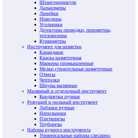
Штангенциркули
Дальномеры
Линейки
Нивелиры
Угольники
Детекторы проводки, пирометры,
тепловизоры
Курвиметры
Инструмент для разметки
Карандаши
Краска разметочная
Маркеры промышленные
Мелки строительные разметочные
Отвесы
Чертилки
Шнуры малярные
Малярный и отделочный инструмент
Кордщетки ручные
Режущий и пильный инструмент
Лобзики ручные
Напильники
Плиткорезы
Труборезы
Наборы ручного инструмента
Универсальные наборы слесарно-