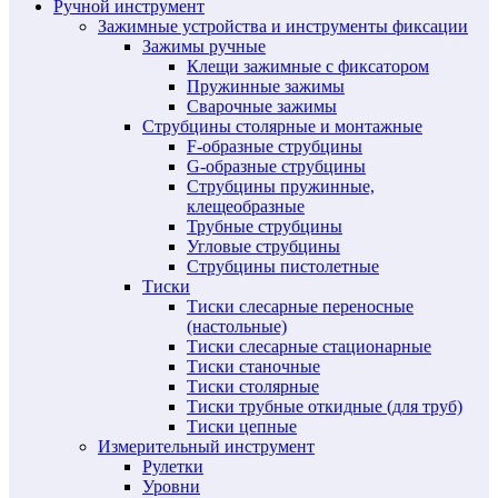
Ручной инструмент
Зажимные устройства и инструменты фиксации
Зажимы ручные
Клещи зажимные с фиксатором
Пружинные зажимы
Сварочные зажимы
Струбцины столярные и монтажные
F-образные струбцины
G-образные струбцины
Струбцины пружинные,
клещеобразные
Трубные струбцины
Угловые струбцины
Струбцины пистолетные
Тиски
Тиски слесарные переносные
(настольные)
Тиски слесарные стационарные
Тиски станочные
Тиски столярные
Тиски трубные откидные (для труб)
Тиски цепные
Измерительный инструмент
Рулетки
Уровни