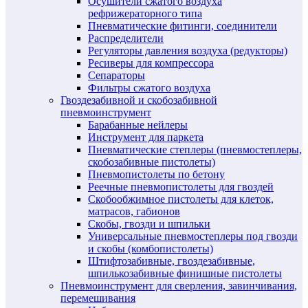
Осушители сжатого воздуха
рефрижераторного типа
Пневматические фитинги, соединители
Распределители
Регуляторы давления воздуха (редукторы)
Ресиверы для компрессора
Сепараторы
Фильтры сжатого воздуха
Гвоздезабивной и скобозабивной
пневмоинструмент
Барабанные нейлеры
Инструмент для паркета
Пневматические степлеры (пневмостеплеры,
скобозабивные пистолеты)
Пневмопистолеты по бетону
Реечные пневмопистолеты для гвоздей
Скобообжимное пистолеты для клеток,
матрасов, габионов
Скобы, гвозди и шпильки
Универсальные пневмостеплеры под гвозди
и скобы (комбопистолеты)
Штифтозабивные, гвоздезабивные,
шпилькозабивные финишные пистолеты
Пневмоинструмент для сверления, завинчивания,
перемешивания