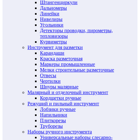
Штангенциркули
Дальномеры
Линейки
Нивелиры
Угольники
Детекторы проводки, пирометры,
тепловизоры
Курвиметры
Инструмент для разметки
Карандаши
Краска разметочная
Маркеры промышленные
Мелки строительные разметочные
Отвесы
Чертилки
Шнуры малярные
Малярный и отделочный инструмент
Кордщетки ручные
Режущий и пильный инструмент
Лобзики ручные
Напильники
Плиткорезы
Труборезы
Наборы ручного инструмента
Универсальные наборы слесарно-