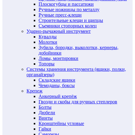
Плоскогубцы и пассатижи
Ручные ножницы по металлу
Ручные пресс-клещи
Строительные клещи и щипцы
Съемники стопорных колец
Ударно-рычажный инструмент
Кувалды
Молотки
Зубила, бородки, выколотки, кернеры,
добойники
Ломы, монтировки
Топоры
Системы хранения инструмента (ящики, полки,
органайзеры)
Складские ящики
Чемоданы, боксы
Крепеж
Анкерный крепёж
Гвозди и скобы для ручных степлеров
Болты
Дюбели
Винты
Кронштейны угловые
Гайки
Саморезы