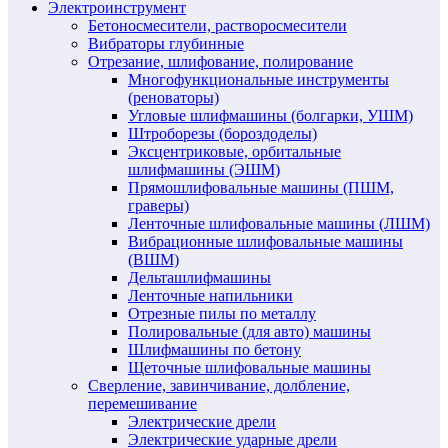
Электроинструмент
Бетоносмесители, растворосмесители
Вибраторы глубинные
Отрезание, шлифование, полирование
Многофункциональные инструменты
(реноваторы)
Угловые шлифмашины (болгарки, УШМ)
Штроборезы (бороздоделы)
Эксцентриковые, орбитальные
шлифмашины (ЭШМ)
Прямошлифовальные машины (ПШМ,
граверы)
Ленточные шлифовальные машины (ЛШМ)
Вибрационные шлифовальные машины
(ВШМ)
Дельташлифмашины
Ленточные напильники
Отрезные пилы по металлу
Полировальные (для авто) машины
Шлифмашины по бетону
Щеточные шлифовальные машины
Сверление, завинчивание, долбление,
перемешивание
Электрические дрели
Электрические ударные дрели