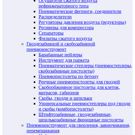
Осушители сжатого воздуха
рефрижераторного типа
Пневматические фитинги, соединители
Распределители
Регуляторы давления воздуха (редукторы)
Ресиверы для компрессора
Сепараторы
Фильтры сжатого воздуха
Гвоздезабивной и скобозабивной
пневмоинструмент
Барабанные нейлеры
Инструмент для паркета
Пневматические степлеры (пневмостеплеры,
скобозабивные пистолеты)
Пневмопистолеты по бетону
Реечные пневмопистолеты для гвоздей
Скобообжимное пистолеты для клеток,
матрасов, габионов
Скобы, гвозди и шпильки
Универсальные пневмостеплеры под гвозди
и скобы (комбопистолеты)
Штифтозабивные, гвоздезабивные,
шпилькозабивные финишные пистолеты
Пневмоинструмент для сверления, завинчивания,
перемешивания