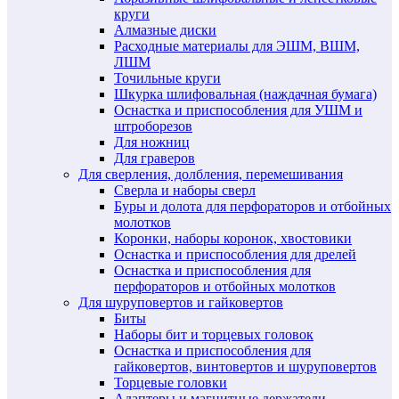
круги
Алмазные диски
Расходные материалы для ЭШМ, ВШМ,
ЛШМ
Точильные круги
Шкурка шлифовальная (наждачная бумага)
Оснастка и приспособления для УШМ и
штроборезов
Для ножниц
Для граверов
Для сверления, долбления, перемешивания
Сверла и наборы сверл
Буры и долота для перфораторов и отбойных
молотков
Коронки, наборы коронок, хвостовики
Оснастка и приспособления для дрелей
Оснастка и приспособления для
перфораторов и отбойных молотков
Для шуруповертов и гайковертов
Биты
Наборы бит и торцевых головок
Оснастка и приспособления для
гайковертов, винтовертов и шуруповертов
Торцевые головки
Адаптеры и магнитные держатели