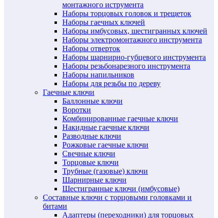
монтажного иструмента
Наборы торцовых головок и трещеток
Наборы гаечных ключей
Наборы имбусовых, шестигранных ключей
Наборы электромонтажного инструмента
Наборы отверток
Наборы шарнирно-губцевого инструмента
Наборы резьбонарезного инструмента
Наборы напильников
Наборы для резьбы по дереву
Гаечные ключи
Баллонные ключи
Воротки
Комбинированные гаечные ключи
Накидные гаечные ключи
Разводные ключи
Рожковые гаечные ключи
Свечные ключи
Торцовые ключи
Трубные (газовые) ключи
Шарнирные ключи
Шестигранные ключи (имбусовые)
Составные ключи с торцовыми головками и
битами
Адаптеры (переходники) для торцовых