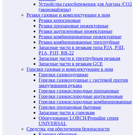
Устройства газосбережения для Аргона /СО2
(экономайзеры)
Резаки газовые и комплектующие к ним
Резаки керосиновые
Резаки пропановые инжекторные
Резаки ацетиленовые инжекторные
Резаки комбинированные инжекторные
Резаки комбинированные трехтрубные
Запасные части к резакам типа Р2А, Р3П,
Р1А, Р1П, RB-22
Запасные части к трехтрубным резакам
Запасные части к резакам GCE
Горелки газовые и комплектующие к ним
Горелки газовоздушные
Горелки газовоздушные с системой против
закручивания рукава
Горелки газокислородные пропановые
Горелки газокислородные ацетиленовые
Горелки газокислородные комбинированные
Горелки пропановые бытовые
Запасные части к горелкам
Оборудование LORCH/Propaline серия
UNIVERSAL
Средства для обеспечения безопасности
Клапана обратные