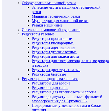
Оборудование машинной резки
Запасные части к машинам термической
резки
Машины термической резки
Мундштуки для машинной резки
Резаки машинные
Сетевое и рамповое оборудование
Редукторы газовые
Редукторы пропановые
Редукторы кислородные
Редукторы ацетиленовые
Редукторы углекислотные
Редукторы для закиси азота
Редукторы для азота, аргона, гелия, водорода
и воздуха
Редукторы двухступенчатые
Редукторы бытовые
Регуляторы и подогреватели газа
Регуляторы для аргона
Регуляторы для гелия
Регуляторы для углекислоты и аргона
Регуляторы двухступенчатые c функцией
газосбережения для Аргона/СО2
Подогреватели углекислого газа и блоки
питания