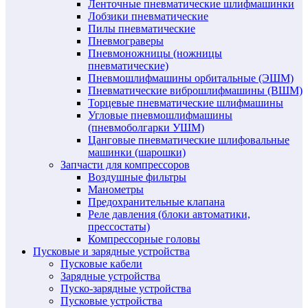
Ленточные пневматические шлифмашинки
Лобзики пневматические
Пилы пневматические
Пневмограверы
Пневмоножницы (ножницы
пневматические)
Пневмошлифмашины орбитальные (ЭШМ)
Пневматические виброшлифмашины (ВШМ)
Торцевые пневматические шлифмашины
Угловые пневмошлифмашины
(пневмоболгарки УШМ)
Цанговые пневматические шлифовальные
машинки (шарошки)
Запчасти для компрессоров
Воздушные фильтры
Манометры
Предохранительные клапана
Реле давления (блоки автоматики,
прессостаты)
Компрессорные головы
Пусковые и зарядные устройства
Пусковые кабели
Зарядные устройства
Пуско-зарядные устройства
Пусковые устройства