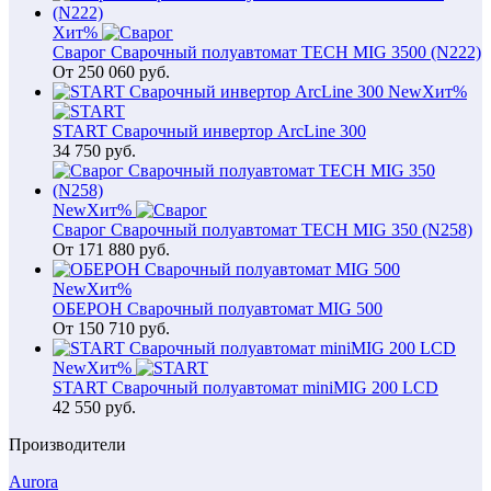
Хит
%
Сварог Сварочный полуавтомат TECH MIG 3500 (N222)
От
250 060
руб.
New
Хит
%
START Сварочный инвертор ArcLine 300
34 750
руб.
New
Хит
%
Сварог Сварочный полуавтомат TECH MIG 350 (N258)
От
171 880
руб.
New
Хит
%
ОБЕРОН Сварочный полуавтомат MIG 500
От
150 710
руб.
New
Хит
%
START Сварочный полуавтомат miniMIG 200 LCD
42 550
руб.
Производители
Aurora