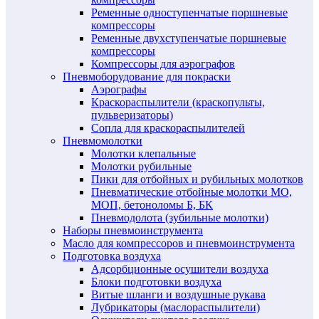
Ременные одноступенчатые поршневые
компрессоры
Ременные двухступенчатые поршневые
компрессоры
Компрессоры для аэрографов
Пневмоборудование для покраски
Аэрографы
Краскораспылители (краскопульты,
пульверизаторы)
Сопла для краскораспылителей
Пневмомолотки
Молотки клепальные
Молотки рубильные
Пики для отбойных и рубильных молотков
Пневматические отбойные молотки МО,
МОП, бетоноломы Б, БК
Пневмодолота (зубильные молотки)
Наборы пневмоинструмента
Масло для компрессоров и пневмоинструмента
Подготовка воздуха
Адсорбционные осушители воздуха
Блоки подготовки воздуха
Витые шланги и воздушные рукава
Лубрикаторы (маслораспылители)