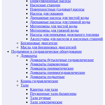
Циркуляционные насосы
Насосные станции
Поверхностные (садовые) насосы
Насосы для скважин
Дренажные насосы для чистой воды
Дренажные насосы для грязной воды
Мотопомпы для чистой воды
Мотопомпы для грязной воды
Насосы для перекачки дизельного топлива
Аксессуары для насосов и насосных станций
Бензиновые двигатели
Масла для бензиновых двигателей
Подъемное и гидравлическое оборудование
Домкраты
Домкраты бутылочные гидравлические
Домкраты парковочные
Домкраты пневматические
Домкраты пневмогидравлические
Домкраты подкатные
Краны гидравлические
Тали
Каретки для тали
Пружинные тали-балансиры
Тали ручные
Тали электрические