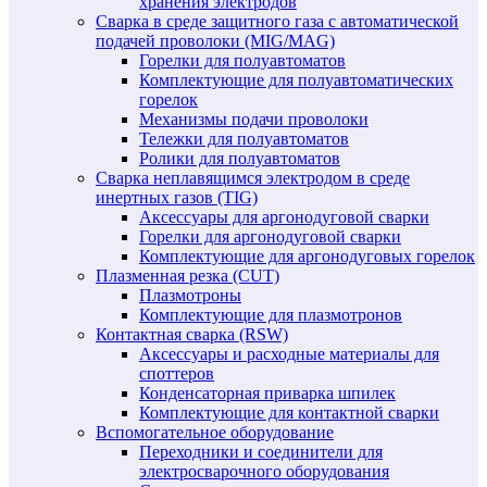
хранения электродов
Сварка в среде защитного газа с автоматической
подачей проволоки (MIG/MAG)
Горелки для полуавтоматов
Комплектующие для полуавтоматических
горелок
Механизмы подачи проволоки
Тележки для полуавтоматов
Ролики для полуавтоматов
Сварка неплавящимся электродом в среде
инертных газов (TIG)
Аксессуары для аргонодуговой сварки
Горелки для аргонодуговой сварки
Комплектующие для аргонодуговых горелок
Плазменная резка (CUT)
Плазмотроны
Комплектующие для плазмотронов
Контактная сварка (RSW)
Аксессуары и расходные материалы для
споттеров
Конденсаторная приварка шпилек
Комплектующие для контактной сварки
Вспомогательное оборудование
Переходники и соединители для
электросварочного оборудования