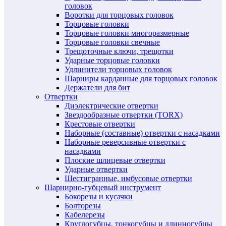
головок
Воротки для торцовых головок
Торцовые головки
Торцовые головки многоразмерные
Торцовые головки свечные
Трещоточные ключи, трещотки
Ударные торцовые головки
Удлинители торцовых головок
Шарниры карданные для торцовых головок
Держатели для бит
Отвертки
Диэлектрические отвертки
Звездообразные отвертки (TORX)
Крестовые отвертки
Наборные (составные) отвертки с насадками
Наборные реверсивные отвертки с
насадками
Плоские шлицевые отвертки
Ударные отвертки
Шестигранные, имбусовые отвертки
Шарнирно-губцевый инструмент
Бокорезы и кусачки
Болторезы
Кабелерезы
Круглогубцы, тонкогубцы и длинногубцы