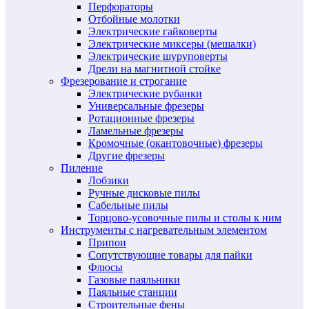
Перфораторы
Отбойные молотки
Электрические гайковерты
Электрические миксеры (мешалки)
Электрические шуруповерты
Дрели на магнитной стойке
Фрезерование и строгание
Электрические рубанки
Универсальные фрезеры
Ротационные фрезеры
Ламельные фрезеры
Кромочные (окантовочные) фрезеры
Другие фрезеры
Пиление
Лобзики
Ручные дисковые пилы
Сабельные пилы
Торцово-усовочные пилы и столы к ним
Инструменты с нагревательным элементом
Припои
Сопутствующие товары для пайки
Флюсы
Газовые паяльники
Паяльные станции
Строительные фены