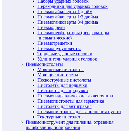
Наборы ударных головок
Переходники для ударных головок
Пневмогайковерты 1 дюйм
Пневмогайковерты 1/2 дюйма
Пневмогайковерты 3/4 дюйма
Пневмодрели
Пневмоперфораторы (перфораторы
пневматические)
Пневмотрещетки
Пневмошуруповерты
Торцевые ударные головки
Удлинители ударных головок
Пневмопистолеты
Мовильные пистолеты
Моющие пистолеты
Пескоструйные пистолеты
Пистолеты для подкачки
Пистолеты для продувки
Пневмогидравлические заклепочники
Пневмопистолеты для герметика
Пистолеты для антигравия
Пневмопистолеты для заполнения пустот
Текстурные пистолеты
Пневмоинструмент для пиления, отрезания,
шлифования, полирования