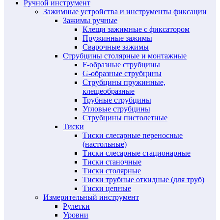
Ручной инструмент
Зажимные устройства и инструменты фиксации
Зажимы ручные
Клещи зажимные с фиксатором
Пружинные зажимы
Сварочные зажимы
Струбцины столярные и монтажные
F-образные струбцины
G-образные струбцины
Струбцины пружинные,
клещеобразные
Трубные струбцины
Угловые струбцины
Струбцины пистолетные
Тиски
Тиски слесарные переносные
(настольные)
Тиски слесарные стационарные
Тиски станочные
Тиски столярные
Тиски трубные откидные (для труб)
Тиски цепные
Измерительный инструмент
Рулетки
Уровни