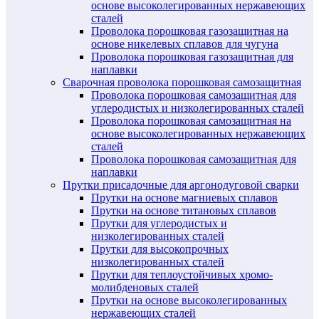
основе высоколегированных нержавеющих
сталей
Проволока порошковая газозащитная на
основе никелевых сплавов для чугуна
Проволока порошковая газозащитная для
наплавки
Сварочная проволока порошковая самозащитная
Проволока порошковая самозащитная для
углеродистых и низколегированных сталей
Проволока порошковая самозащитная на
основе высоколегированных нержавеющих
сталей
Проволока порошковая самозащитная для
наплавки
Прутки присадочные для аргонодуговой сварки
Прутки на основе магниевых сплавов
Прутки на основе титановых сплавов
Прутки для углеродистых и
низколегированных сталей
Прутки для высокопрочных
низколегированных сталей
Прутки для теплоустойчивых хромо-
молибденовых сталей
Прутки на основе высоколегированных
нержавеющих сталей