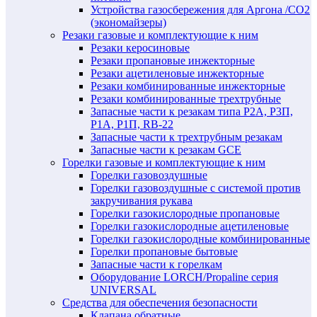
Устройства газосбережения для Аргона /СО2
(экономайзеры)
Резаки газовые и комплектующие к ним
Резаки керосиновые
Резаки пропановые инжекторные
Резаки ацетиленовые инжекторные
Резаки комбинированные инжекторные
Резаки комбинированные трехтрубные
Запасные части к резакам типа Р2А, Р3П,
Р1А, Р1П, RB-22
Запасные части к трехтрубным резакам
Запасные части к резакам GCE
Горелки газовые и комплектующие к ним
Горелки газовоздушные
Горелки газовоздушные с системой против
закручивания рукава
Горелки газокислородные пропановые
Горелки газокислородные ацетиленовые
Горелки газокислородные комбинированные
Горелки пропановые бытовые
Запасные части к горелкам
Оборудование LORCH/Propaline серия
UNIVERSAL
Средства для обеспечения безопасности
Клапана обратные