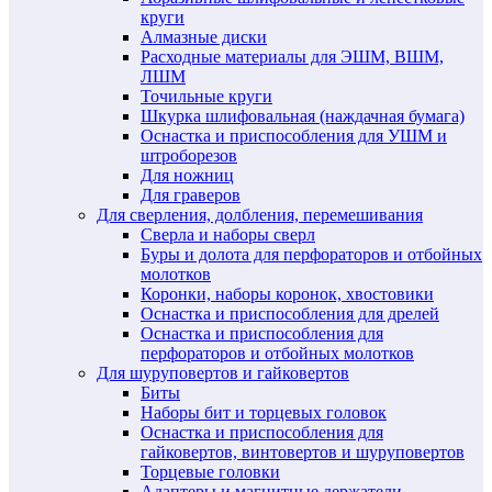
круги
Алмазные диски
Расходные материалы для ЭШМ, ВШМ,
ЛШМ
Точильные круги
Шкурка шлифовальная (наждачная бумага)
Оснастка и приспособления для УШМ и
штроборезов
Для ножниц
Для граверов
Для сверления, долбления, перемешивания
Сверла и наборы сверл
Буры и долота для перфораторов и отбойных
молотков
Коронки, наборы коронок, хвостовики
Оснастка и приспособления для дрелей
Оснастка и приспособления для
перфораторов и отбойных молотков
Для шуруповертов и гайковертов
Биты
Наборы бит и торцевых головок
Оснастка и приспособления для
гайковертов, винтовертов и шуруповертов
Торцевые головки
Адаптеры и магнитные держатели