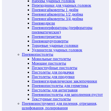
Наборы ударных головок
Переходники для ударных головок
Пневмогайковерты 1 дюйм
Пневмогайковерты 1/2 дюйма
Пневмогайковерты 3/4 дюйма
Пневмодрели
Пневмоперфораторы (перфораторы
пневматические)
Пневмотрещетки
Пневмошуруповерты
Торцевые ударные головки
Удлинители ударных головок
Пневмопистолеты
Мовильные пистолеты
Моющие пистолеты
Пескоструйные пистолеты
Пистолеты для подкачки
Пистолеты для продувки
Пневмогидравлические заклепочники
Пневмопистолеты для герметика
Пистолеты для антигравия
Пневмопистолеты для заполнения пустот
Текстурные пистолеты
Пневмоинструмент для пиления, отрезания,
шлифования, полирования