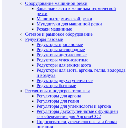
Оборудование машинной резки
Запасные части к машинам термической
резки
Машины термической резки
Мундштуки для машинной резки
Резаки машинные
Сетевое и рамповое оборудование
Редукторы газовые
Редукторы пропановые
Редукторы кислородные
Редукторы ацетиленовые
Редукторы углекислотные
Редукторы для закиси азота
Редукторы для азота, аргона, гелия, водорода
и воздуха
Редукторы двухступенчатые
Редукторы бытовые
Регуляторы и подогреватели газа
Регуляторы для аргона
Регуляторы для гелия
Регуляторы для углекислоты и аргона
Регуляторы двухступенчатые c функцией
газосбережения для Аргона/СО2
Подогреватели углекислого газа и блоки
питания