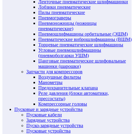
Ленточные пневматические шлифмашинки
Лобзики пневматические
Пилы пневматические
Пневмограверы
Пневмоножницы (ножницы
пневматические)
Пневмошлифмашины орбитальные (ЭШМ)
Пневматические виброшлифмашины (ВШМ)
Торцевые пневматические шлифмашины
Угловые пневмошлифмашины
(пневмоболгарки УШМ)
Цанговые пневматические шлифовальные
машинки (шарошки)
Запчасти для компрессоров
Воздушные фильтры
Манометры
Предохранительные клапана
Реле давления (блоки автоматики,
прессостаты)
Компрессорные головы
Пусковые и зарядные устройства
Пусковые кабели
Зарядные устройства
Пуско-зарядные устройства
Пусковые устройства