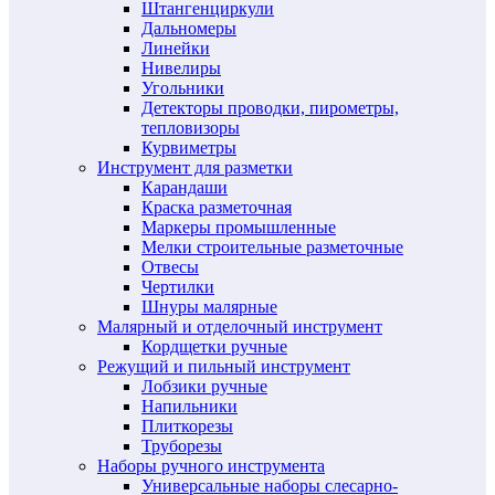
Штангенциркули
Дальномеры
Линейки
Нивелиры
Угольники
Детекторы проводки, пирометры,
тепловизоры
Курвиметры
Инструмент для разметки
Карандаши
Краска разметочная
Маркеры промышленные
Мелки строительные разметочные
Отвесы
Чертилки
Шнуры малярные
Малярный и отделочный инструмент
Кордщетки ручные
Режущий и пильный инструмент
Лобзики ручные
Напильники
Плиткорезы
Труборезы
Наборы ручного инструмента
Универсальные наборы слесарно-