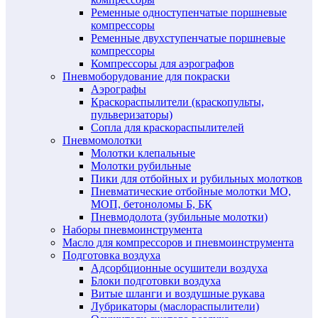
Ременные одноступенчатые поршневые
компрессоры
Ременные двухступенчатые поршневые
компрессоры
Компрессоры для аэрографов
Пневмоборудование для покраски
Аэрографы
Краскораспылители (краскопульты,
пульверизаторы)
Сопла для краскораспылителей
Пневмомолотки
Молотки клепальные
Молотки рубильные
Пики для отбойных и рубильных молотков
Пневматические отбойные молотки МО,
МОП, бетоноломы Б, БК
Пневмодолота (зубильные молотки)
Наборы пневмоинструмента
Масло для компрессоров и пневмоинструмента
Подготовка воздуха
Адсорбционные осушители воздуха
Блоки подготовки воздуха
Витые шланги и воздушные рукава
Лубрикаторы (маслораспылители)