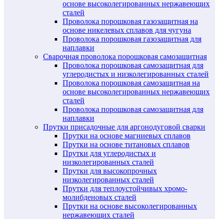
основе высоколегированных нержавеющих
сталей
Проволока порошковая газозащитная на
основе никелевых сплавов для чугуна
Проволока порошковая газозащитная для
наплавки
Сварочная проволока порошковая самозащитная
Проволока порошковая самозащитная для
углеродистых и низколегированных сталей
Проволока порошковая самозащитная на
основе высоколегированных нержавеющих
сталей
Проволока порошковая самозащитная для
наплавки
Прутки присадочные для аргонодуговой сварки
Прутки на основе магниевых сплавов
Прутки на основе титановых сплавов
Прутки для углеродистых и
низколегированных сталей
Прутки для высокопрочных
низколегированных сталей
Прутки для теплоустойчивых хромо-
молибденовых сталей
Прутки на основе высоколегированных
нержавеющих сталей