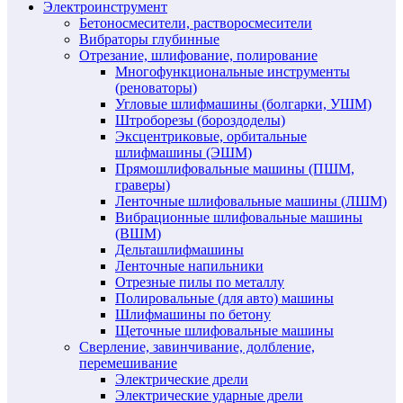
Электроинструмент
Бетоносмесители, растворосмесители
Вибраторы глубинные
Отрезание, шлифование, полирование
Многофункциональные инструменты
(реноваторы)
Угловые шлифмашины (болгарки, УШМ)
Штроборезы (бороздоделы)
Эксцентриковые, орбитальные
шлифмашины (ЭШМ)
Прямошлифовальные машины (ПШМ,
граверы)
Ленточные шлифовальные машины (ЛШМ)
Вибрационные шлифовальные машины
(ВШМ)
Дельташлифмашины
Ленточные напильники
Отрезные пилы по металлу
Полировальные (для авто) машины
Шлифмашины по бетону
Щеточные шлифовальные машины
Сверление, завинчивание, долбление,
перемешивание
Электрические дрели
Электрические ударные дрели