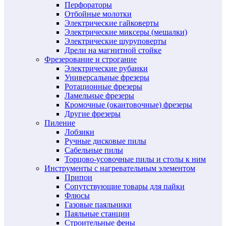
Перфораторы
Отбойные молотки
Электрические гайковерты
Электрические миксеры (мешалки)
Электрические шуруповерты
Дрели на магнитной стойке
Фрезерование и строгание
Электрические рубанки
Универсальные фрезеры
Ротационные фрезеры
Ламельные фрезеры
Кромочные (окантовочные) фрезеры
Другие фрезеры
Пиление
Лобзики
Ручные дисковые пилы
Сабельные пилы
Торцово-усовочные пилы и столы к ним
Инструменты с нагревательным элементом
Припои
Сопутствующие товары для пайки
Флюсы
Газовые паяльники
Паяльные станции
Строительные фены