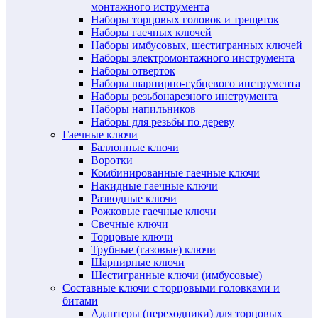
монтажного иструмента
Наборы торцовых головок и трещеток
Наборы гаечных ключей
Наборы имбусовых, шестигранных ключей
Наборы электромонтажного инструмента
Наборы отверток
Наборы шарнирно-губцевого инструмента
Наборы резьбонарезного инструмента
Наборы напильников
Наборы для резьбы по дереву
Гаечные ключи
Баллонные ключи
Воротки
Комбинированные гаечные ключи
Накидные гаечные ключи
Разводные ключи
Рожковые гаечные ключи
Свечные ключи
Торцовые ключи
Трубные (газовые) ключи
Шарнирные ключи
Шестигранные ключи (имбусовые)
Составные ключи с торцовыми головками и
битами
Адаптеры (переходники) для торцовых