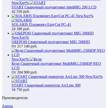
New
Хит
%
START Сварочный полуавтомат miniMIG 200 LCD
42 550
руб.
New
Хит
%
SOLARIS Плазморез EasyCut PC-41
24 180
руб.
New
Хит
%
ОБЕРОН Сварочный полуавтомат MIG 500HD
От
217 140
руб.
New
Хит
%
Кедр Сварочный полуавтомат MultiMIG-2500DP NEO
LCD
От
204 900
руб.
New
Хит
%
START Сварочный инвертор ArcLine 300
34 750
руб.
Производители
Aurora