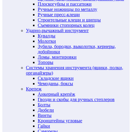
Плоскогубцы и пассатижи
Ручные ножницы по металлу
Ручные пресс-клещи
Строительные клещи и щипцы
Съемники стопорных колец
Ударно-рычажный инструмент
Кувалды
Молотки
Зубила, бородки, выколотки, кернеры,
добойники
Ломы, монтировки
Топоры
Системы хранения инструмента (ящики, полки,
органайзеры)
Складские ящики
Чемоданы, боксы
Крепеж
Анкерный крепёж
Гвозди и скобы для ручных степлеров
Болты
Дюбели
Винты
Кронштейны угловые
Гайки
Саморезы