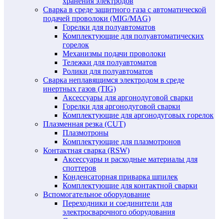
хранения электродов
Сварка в среде защитного газа с автоматической
подачей проволоки (MIG/MAG)
Горелки для полуавтоматов
Комплектующие для полуавтоматических
горелок
Механизмы подачи проволоки
Тележки для полуавтоматов
Ролики для полуавтоматов
Сварка неплавящимся электродом в среде
инертных газов (TIG)
Аксессуары для аргонодуговой сварки
Горелки для аргонодуговой сварки
Комплектующие для аргонодуговых горелок
Плазменная резка (CUT)
Плазмотроны
Комплектующие для плазмотронов
Контактная сварка (RSW)
Аксессуары и расходные материалы для
споттеров
Конденсаторная приварка шпилек
Комплектующие для контактной сварки
Вспомогательное оборудование
Переходники и соединители для
электросварочного оборудования