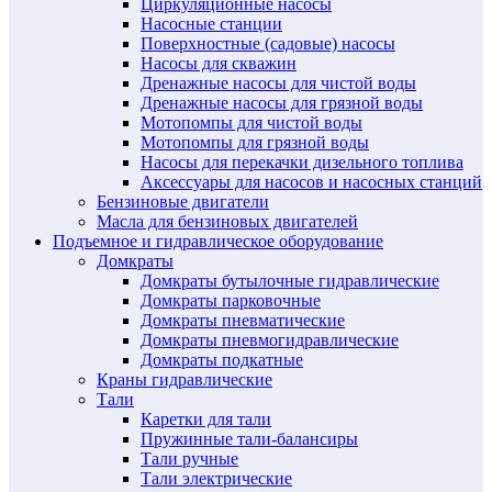
Циркуляционные насосы
Насосные станции
Поверхностные (садовые) насосы
Насосы для скважин
Дренажные насосы для чистой воды
Дренажные насосы для грязной воды
Мотопомпы для чистой воды
Мотопомпы для грязной воды
Насосы для перекачки дизельного топлива
Аксессуары для насосов и насосных станций
Бензиновые двигатели
Масла для бензиновых двигателей
Подъемное и гидравлическое оборудование
Домкраты
Домкраты бутылочные гидравлические
Домкраты парковочные
Домкраты пневматические
Домкраты пневмогидравлические
Домкраты подкатные
Краны гидравлические
Тали
Каретки для тали
Пружинные тали-балансиры
Тали ручные
Тали электрические