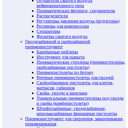
Осушители сжатого воздуха
рефрижераторного типа
Пневматические фитинги, соединители
Распределители
Регуляторы давления воздуха (редукторы)
Ресиверы для компрессора
Сепараторы
Фильтры сжатого воздуха
Гвоздезабивной и скобозабивной
пневмоинструмент
Барабанные нейлеры
Инструмент для паркета
Пневматические степлеры (пневмостеплеры,
скобозабивные пистолеты)
Пневмопистолеты по бетону
Реечные пневмопистолеты для гвоздей
Скобообжимное пистолеты для клеток,
матрасов, габионов
Скобы, гвозди и шпильки
Универсальные пневмостеплеры под гвозди
и скобы (комбопистолеты)
Штифтозабивные, гвоздезабивные,
шпилькозабивные финишные пистолеты
Пневмоинструмент для сверления, завинчивания,
перемешивания