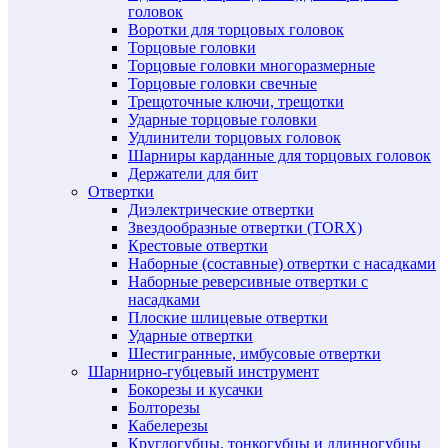
головок
Воротки для торцовых головок
Торцовые головки
Торцовые головки многоразмерные
Торцовые головки свечные
Трещоточные ключи, трещотки
Ударные торцовые головки
Удлинители торцовых головок
Шарниры карданные для торцовых головок
Держатели для бит
Отвертки
Диэлектрические отвертки
Звездообразные отвертки (TORX)
Крестовые отвертки
Наборные (составные) отвертки с насадками
Наборные реверсивные отвертки с
насадками
Плоские шлицевые отвертки
Ударные отвертки
Шестигранные, имбусовые отвертки
Шарнирно-губцевый инструмент
Бокорезы и кусачки
Болторезы
Кабелерезы
Круглогубцы, тонкогубцы и длинногубцы