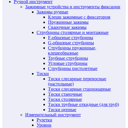
Ручной инструмент
Зажимные устройства и инструменты фиксации
Зажимы ручные
Клещи зажимные с фиксатором
Пружинные зажимы
Сварочные зажимы
Струбцины столярные и монтажные
F-образные струбцины
G-образные струбцины
Струбцины пружинные,
клещеобразные
Трубные струбцины
Угловые струбцины
Струбцины пистолетные
Тиски
Тиски слесарные переносные
(настольные)
Тиски слесарные стационарные
Тиски станочные
Тиски столярные
Тиски трубные откидные (для труб)
Тиски цепные
Измерительный инструмент
Рулетки
Уровни