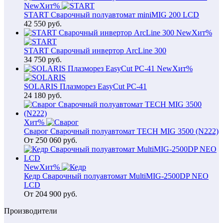
New
Хит
%
START Сварочный полуавтомат miniMIG 200 LCD
42 550
руб.
New
Хит
%
START Сварочный инвертор ArcLine 300
34 750
руб.
New
Хит
%
SOLARIS Плазморез EasyCut PC-41
24 180
руб.
Хит
%
Сварог Сварочный полуавтомат TECH MIG 3500 (N222)
От
250 060
руб.
New
Хит
%
Кедр Сварочный полуавтомат MultiMIG-2500DP NEO
LCD
От
204 900
руб.
Производители