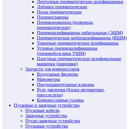
Ленточные пневматические шлифмашинки
Лобзики пневматические
Пилы пневматические
Пневмограверы
Пневмоножницы (ножницы
пневматические)
Пневмошлифмашины орбитальные (ЭШМ)
Пневматические виброшлифмашины (ВШМ)
Торцевые пневматические шлифмашины
Угловые пневмошлифмашины
(пневмоболгарки УШМ)
Цанговые пневматические шлифовальные
машинки (шарошки)
Запчасти для компрессоров
Воздушные фильтры
Манометры
Предохранительные клапана
Реле давления (блоки автоматики,
прессостаты)
Компрессорные головы
Пусковые и зарядные устройства
Пусковые кабели
Зарядные устройства
Пуско-зарядные устройства
Пусковые устройства