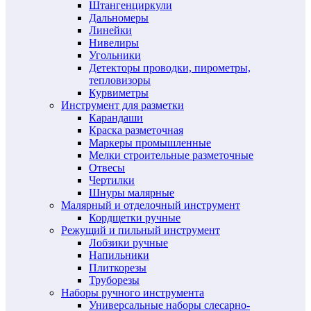
Штангенциркули
Дальномеры
Линейки
Нивелиры
Угольники
Детекторы проводки, пирометры,
тепловизоры
Курвиметры
Инструмент для разметки
Карандаши
Краска разметочная
Маркеры промышленные
Мелки строительные разметочные
Отвесы
Чертилки
Шнуры малярные
Малярный и отделочный инструмент
Кордщетки ручные
Режущий и пильный инструмент
Лобзики ручные
Напильники
Плиткорезы
Труборезы
Наборы ручного инструмента
Универсальные наборы слесарно-