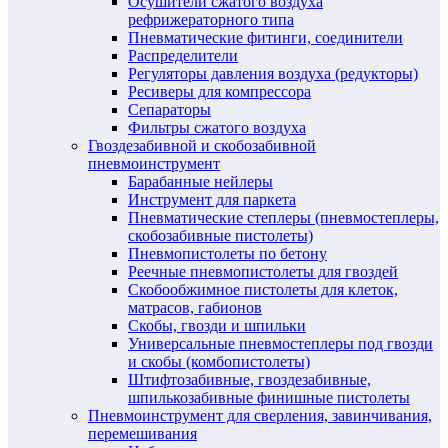
Осушители сжатого воздуха
рефрижераторного типа
Пневматические фитинги, соединители
Распределители
Регуляторы давления воздуха (редукторы)
Ресиверы для компрессора
Сепараторы
Фильтры сжатого воздуха
Гвоздезабивной и скобозабивной
пневмоинструмент
Барабанные нейлеры
Инструмент для паркета
Пневматические степлеры (пневмостеплеры,
скобозабивные пистолеты)
Пневмопистолеты по бетону
Реечные пневмопистолеты для гвоздей
Скобообжимное пистолеты для клеток,
матрасов, габионов
Скобы, гвозди и шпильки
Универсальные пневмостеплеры под гвозди
и скобы (комбопистолеты)
Штифтозабивные, гвоздезабивные,
шпилькозабивные финишные пистолеты
Пневмоинструмент для сверления, завинчивания,
перемешивания