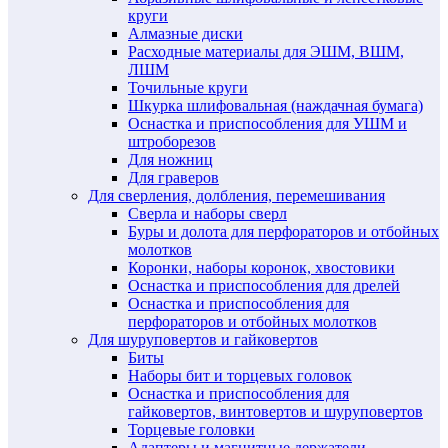
круги
Алмазные диски
Расходные материалы для ЭШМ, ВШМ,
ЛШМ
Точильные круги
Шкурка шлифовальная (наждачная бумага)
Оснастка и приспособления для УШМ и
штроборезов
Для ножниц
Для граверов
Для сверления, долбления, перемешивания
Сверла и наборы сверл
Буры и долота для перфораторов и отбойных
молотков
Коронки, наборы коронок, хвостовики
Оснастка и приспособления для дрелей
Оснастка и приспособления для
перфораторов и отбойных молотков
Для шуруповертов и гайковертов
Биты
Наборы бит и торцевых головок
Оснастка и приспособления для
гайковертов, винтовертов и шуруповертов
Торцевые головки
Адаптеры и магнитные держатели