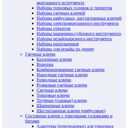
монтажного иструмента
Наборы торцовых головок и трещеток
Наборы гаечных ключей
Наборы имбусовых, шестигранных ключей
Наборы электромонтажного инструмента
Наборы отверток
Наборы шарнирно-губцевого инструмента
Наборы резьбонарезного инструмента
Наборы напильников
Наборы для резьбы по дереву
Гаечные ключи
Баллонные ключи
Воротки
Комбинированные гаечные ключи
Накидные гаечные ключи
Разводные ключи
Рожковые гаечные ключи
Свечные ключи
Торцовые ключи
Трубные (газовые) ключи
Шарнирные ключи
Шестигранные ключи (имбусовые)
Составные ключи с торцовыми головками и
битами
Адаптеры (переходники) для торцовых