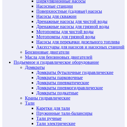
Циркуляционные насосы
Насосные станции
Поверхностные (садовые) насосы
Насосы для скважин
Дренажные насосы для чистой воды
Дренажные насосы для грязной воды
Мотопомпы для чистой воды
Мотопомпы для грязной воды
Насосы для перекачки дизельного топлива
Аксессуары для насосов и насосных станций
Бензиновые двигатели
Масла для бензиновых двигателей
Подъемное и гидравлическое оборудование
Домкраты
Домкраты бутылочные гидравлические
Домкраты парковочные
Домкраты пневматические
Домкраты пневмогидравлические
Домкраты подкатные
Краны гидравлические
Тали
Каретки для тали
Пружинные тали-балансиры
Тали ручные
Тали электрические