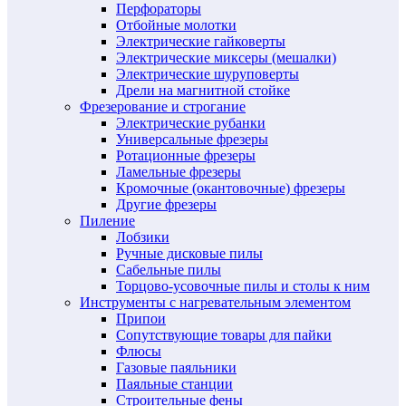
Перфораторы
Отбойные молотки
Электрические гайковерты
Электрические миксеры (мешалки)
Электрические шуруповерты
Дрели на магнитной стойке
Фрезерование и строгание
Электрические рубанки
Универсальные фрезеры
Ротационные фрезеры
Ламельные фрезеры
Кромочные (окантовочные) фрезеры
Другие фрезеры
Пиление
Лобзики
Ручные дисковые пилы
Сабельные пилы
Торцово-усовочные пилы и столы к ним
Инструменты с нагревательным элементом
Припои
Сопутствующие товары для пайки
Флюсы
Газовые паяльники
Паяльные станции
Строительные фены