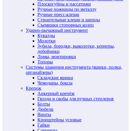
Плоскогубцы и пассатижи
Ручные ножницы по металлу
Ручные пресс-клещи
Строительные клещи и щипцы
Съемники стопорных колец
Ударно-рычажный инструмент
Кувалды
Молотки
Зубила, бородки, выколотки, кернеры,
добойники
Ломы, монтировки
Топоры
Системы хранения инструмента (ящики, полки,
органайзеры)
Складские ящики
Чемоданы, боксы
Крепеж
Анкерный крепёж
Гвозди и скобы для ручных степлеров
Болты
Дюбели
Винты
Кронштейны угловые
Гайки
Саморезы