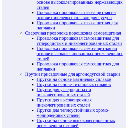
основе высоколегированных нержавеющих
сталей
Проволока порошковая газозащитная на
основе никелевых сплавов для чугуна
Проволока порошковая газозащитная для
наплавки
Сварочная проволока порошковая самозащитная
Проволока порошковая самозащитная для
углеродистых и низколегированных сталей
Проволока порошковая самозащитная на
основе высоколегированных нержавеющих
сталей
Проволока порошковая самозащитная для
наплавки
Прутки присадочные для аргонодуговой сварки
Прутки на основе магниевых сплавов
Прутки на основе титановых сплавов
Прутки для углеродистых и
низколегированных сталей
Прутки для высокопрочных
низколегированных сталей
Прутки для теплоустойчивых хромо-
молибденовых сталей
Прутки на основе высоколегированных
нержавеющих сталей