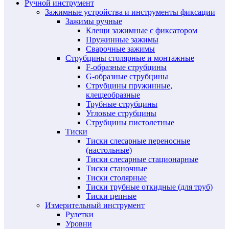
Ручной инструмент
Зажимные устройства и инструменты фиксации
Зажимы ручные
Клещи зажимные с фиксатором
Пружинные зажимы
Сварочные зажимы
Струбцины столярные и монтажные
F-образные струбцины
G-образные струбцины
Струбцины пружинные,
клещеобразные
Трубные струбцины
Угловые струбцины
Струбцины пистолетные
Тиски
Тиски слесарные переносные
(настольные)
Тиски слесарные стационарные
Тиски станочные
Тиски столярные
Тиски трубные откидные (для труб)
Тиски цепные
Измерительный инструмент
Рулетки
Уровни