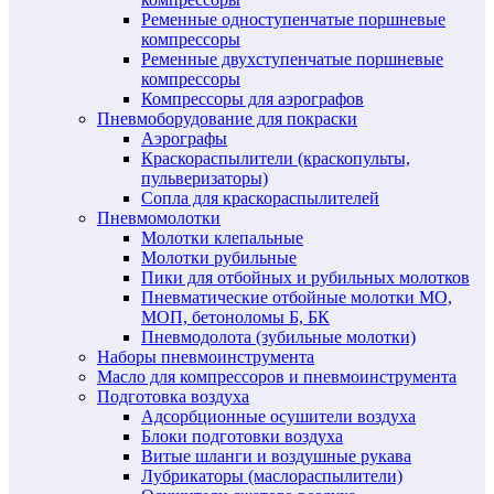
Ременные одноступенчатые поршневые
компрессоры
Ременные двухступенчатые поршневые
компрессоры
Компрессоры для аэрографов
Пневмоборудование для покраски
Аэрографы
Краскораспылители (краскопульты,
пульверизаторы)
Сопла для краскораспылителей
Пневмомолотки
Молотки клепальные
Молотки рубильные
Пики для отбойных и рубильных молотков
Пневматические отбойные молотки МО,
МОП, бетоноломы Б, БК
Пневмодолота (зубильные молотки)
Наборы пневмоинструмента
Масло для компрессоров и пневмоинструмента
Подготовка воздуха
Адсорбционные осушители воздуха
Блоки подготовки воздуха
Витые шланги и воздушные рукава
Лубрикаторы (маслораспылители)