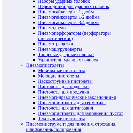
Наборы ударных головок
Переходники для ударных головок
Пневмогайковерты 1 дюйм
Пневмогайковерты 1/2 дюйма
Пневмогайковерты 3/4 дюйма
Пневмодрели
Пневмоперфораторы (перфораторы
пневматические)
Пневмотрещетки
Пневмошуруповерты
Торцевые ударные головки
Удлинители ударных головок
Пневмопистолеты
Мовильные пистолеты
Моющие пистолеты
Пескоструйные пистолеты
Пистолеты для подкачки
Пистолеты для продувки
Пневмогидравлические заклепочники
Пневмопистолеты для герметика
Пистолеты для антигравия
Пневмопистолеты для заполнения пустот
Текстурные пистолеты
Пневмоинструмент для пиления, отрезания,
шлифования, полирования