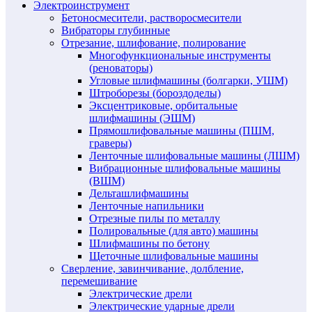
Электроинструмент
Бетоносмесители, растворосмесители
Вибраторы глубинные
Отрезание, шлифование, полирование
Многофункциональные инструменты
(реноваторы)
Угловые шлифмашины (болгарки, УШМ)
Штроборезы (бороздоделы)
Эксцентриковые, орбитальные
шлифмашины (ЭШМ)
Прямошлифовальные машины (ПШМ,
граверы)
Ленточные шлифовальные машины (ЛШМ)
Вибрационные шлифовальные машины
(ВШМ)
Дельташлифмашины
Ленточные напильники
Отрезные пилы по металлу
Полировальные (для авто) машины
Шлифмашины по бетону
Щеточные шлифовальные машины
Сверление, завинчивание, долбление,
перемешивание
Электрические дрели
Электрические ударные дрели