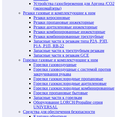
Устройства газосбережения для Аргона /СО2
(экономайзеры)
Резаки газовые и комплектующие к ним
Резаки керосиновые
Резаки пропановые инжекторные
Резаки ацетиленовые инжекторные
Резаки комбинированные инжекторные
Резаки комбинированные трехтрубные
Запасные части к резакам типа Р2А, Р3П,
Р1А, Р1П, RB-22
Запасные части к трехтрубным резакам
Запасные части к резакам GCE
Горелки газовые и комплектующие к ним
Горелки газовоздушные
Горелки газовоздушные с системой против
закручивания рукава
Горелки газокислородные пропановые
Горелки газокислородные ацетиленовые
Горелки газокислородные комбинированные
Горелки пропановые бытовые
Запасные части к горелкам
Оборудование LORCH/Propaline серия
UNIVERSAL
Средства для обеспечения безопасности
Клапана обратные