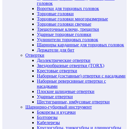
головок
Воротки для торцовых головок
Торцовые головки
Торцовые головки многоразмерные
Торцовые головки свечные
Трещоточные ключи, трещотки
Ударные торцовые головки
Удлинители торцовых головок
Шарниры карданные для торцовых головок
Держатели для бит
Отвертки
Диэлектрические отвертки
Звездообразные отвертки (TORX)
Крестовые отвертки
Наборные (составные) отвертки с насадками
Наборные реверсивные отвертки с
насадками
Плоские шлицевые отвертки
Ударные отвертки
Шестигранные, имбусовые отвертки
Шарнирно-губцевый инструмент
Бокорезы и кусачки
Болторезы
Кабелерезы
Круглогубцы, тонкогубцы и длинногубцы