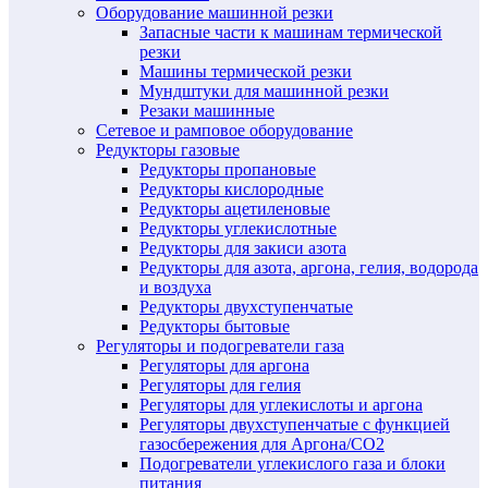
Оборудование машинной резки
Запасные части к машинам термической
резки
Машины термической резки
Мундштуки для машинной резки
Резаки машинные
Сетевое и рамповое оборудование
Редукторы газовые
Редукторы пропановые
Редукторы кислородные
Редукторы ацетиленовые
Редукторы углекислотные
Редукторы для закиси азота
Редукторы для азота, аргона, гелия, водорода
и воздуха
Редукторы двухступенчатые
Редукторы бытовые
Регуляторы и подогреватели газа
Регуляторы для аргона
Регуляторы для гелия
Регуляторы для углекислоты и аргона
Регуляторы двухступенчатые c функцией
газосбережения для Аргона/СО2
Подогреватели углекислого газа и блоки
питания