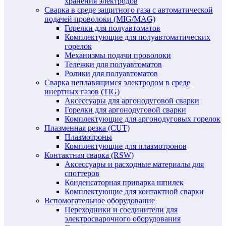
хранения электродов
Сварка в среде защитного газа с автоматической
подачей проволоки (MIG/MAG)
Горелки для полуавтоматов
Комплектующие для полуавтоматических
горелок
Механизмы подачи проволоки
Тележки для полуавтоматов
Ролики для полуавтоматов
Сварка неплавящимся электродом в среде
инертных газов (TIG)
Аксессуары для аргонодуговой сварки
Горелки для аргонодуговой сварки
Комплектующие для аргонодуговых горелок
Плазменная резка (CUT)
Плазмотроны
Комплектующие для плазмотронов
Контактная сварка (RSW)
Аксессуары и расходные материалы для
споттеров
Конденсаторная приварка шпилек
Комплектующие для контактной сварки
Вспомогательное оборудование
Переходники и соединители для
электросварочного оборудования