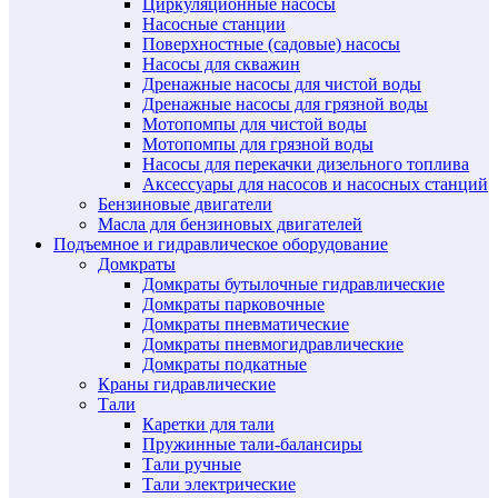
Циркуляционные насосы
Насосные станции
Поверхностные (садовые) насосы
Насосы для скважин
Дренажные насосы для чистой воды
Дренажные насосы для грязной воды
Мотопомпы для чистой воды
Мотопомпы для грязной воды
Насосы для перекачки дизельного топлива
Аксессуары для насосов и насосных станций
Бензиновые двигатели
Масла для бензиновых двигателей
Подъемное и гидравлическое оборудование
Домкраты
Домкраты бутылочные гидравлические
Домкраты парковочные
Домкраты пневматические
Домкраты пневмогидравлические
Домкраты подкатные
Краны гидравлические
Тали
Каретки для тали
Пружинные тали-балансиры
Тали ручные
Тали электрические