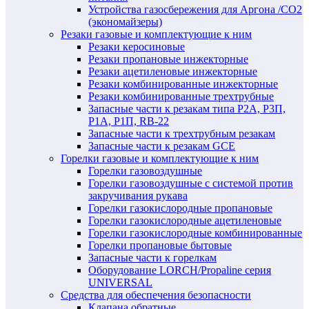
Устройства газосбережения для Аргона /СО2
(экономайзеры)
Резаки газовые и комплектующие к ним
Резаки керосиновые
Резаки пропановые инжекторные
Резаки ацетиленовые инжекторные
Резаки комбинированные инжекторные
Резаки комбинированные трехтрубные
Запасные части к резакам типа Р2А, Р3П,
Р1А, Р1П, RB-22
Запасные части к трехтрубным резакам
Запасные части к резакам GCE
Горелки газовые и комплектующие к ним
Горелки газовоздушные
Горелки газовоздушные с системой против
закручивания рукава
Горелки газокислородные пропановые
Горелки газокислородные ацетиленовые
Горелки газокислородные комбинированные
Горелки пропановые бытовые
Запасные части к горелкам
Оборудование LORCH/Propaline серия
UNIVERSAL
Средства для обеспечения безопасности
Клапана обратные