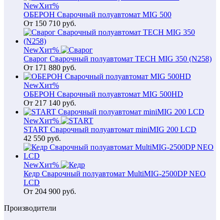
New
Хит
%
ОБЕРОН Сварочный полуавтомат MIG 500
От
150 710
руб.
New
Хит
%
Сварог Сварочный полуавтомат TECH MIG 350 (N258)
От
171 880
руб.
New
Хит
%
ОБЕРОН Сварочный полуавтомат MIG 500HD
От
217 140
руб.
New
Хит
%
START Сварочный полуавтомат miniMIG 200 LCD
42 550
руб.
New
Хит
%
Кедр Сварочный полуавтомат MultiMIG-2500DP NEO
LCD
От
204 900
руб.
Производители