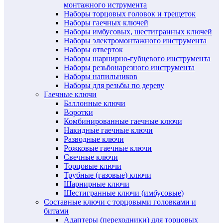
монтажного иструмента
Наборы торцовых головок и трещеток
Наборы гаечных ключей
Наборы имбусовых, шестигранных ключей
Наборы электромонтажного инструмента
Наборы отверток
Наборы шарнирно-губцевого инструмента
Наборы резьбонарезного инструмента
Наборы напильников
Наборы для резьбы по дереву
Гаечные ключи
Баллонные ключи
Воротки
Комбинированные гаечные ключи
Накидные гаечные ключи
Разводные ключи
Рожковые гаечные ключи
Свечные ключи
Торцовые ключи
Трубные (газовые) ключи
Шарнирные ключи
Шестигранные ключи (имбусовые)
Составные ключи с торцовыми головками и
битами
Адаптеры (переходники) для торцовых