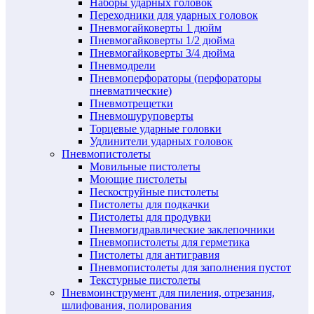
Наборы ударных головок
Переходники для ударных головок
Пневмогайковерты 1 дюйм
Пневмогайковерты 1/2 дюйма
Пневмогайковерты 3/4 дюйма
Пневмодрели
Пневмоперфораторы (перфораторы
пневматические)
Пневмотрещетки
Пневмошуруповерты
Торцевые ударные головки
Удлинители ударных головок
Пневмопистолеты
Мовильные пистолеты
Моющие пистолеты
Пескоструйные пистолеты
Пистолеты для подкачки
Пистолеты для продувки
Пневмогидравлические заклепочники
Пневмопистолеты для герметика
Пистолеты для антигравия
Пневмопистолеты для заполнения пустот
Текстурные пистолеты
Пневмоинструмент для пиления, отрезания,
шлифования, полирования