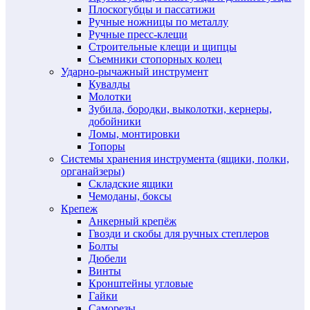
Плоскогубцы и пассатижи
Ручные ножницы по металлу
Ручные пресс-клещи
Строительные клещи и щипцы
Съемники стопорных колец
Ударно-рычажный инструмент
Кувалды
Молотки
Зубила, бородки, выколотки, кернеры,
добойники
Ломы, монтировки
Топоры
Системы хранения инструмента (ящики, полки,
органайзеры)
Складские ящики
Чемоданы, боксы
Крепеж
Анкерный крепёж
Гвозди и скобы для ручных степлеров
Болты
Дюбели
Винты
Кронштейны угловые
Гайки
Саморезы