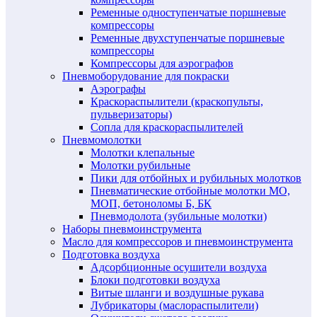
Ременные одноступенчатые поршневые
компрессоры
Ременные двухступенчатые поршневые
компрессоры
Компрессоры для аэрографов
Пневмоборудование для покраски
Аэрографы
Краскораспылители (краскопульты,
пульверизаторы)
Сопла для краскораспылителей
Пневмомолотки
Молотки клепальные
Молотки рубильные
Пики для отбойных и рубильных молотков
Пневматические отбойные молотки МО,
МОП, бетоноломы Б, БК
Пневмодолота (зубильные молотки)
Наборы пневмоинструмента
Масло для компрессоров и пневмоинструмента
Подготовка воздуха
Адсорбционные осушители воздуха
Блоки подготовки воздуха
Витые шланги и воздушные рукава
Лубрикаторы (маслораспылители)