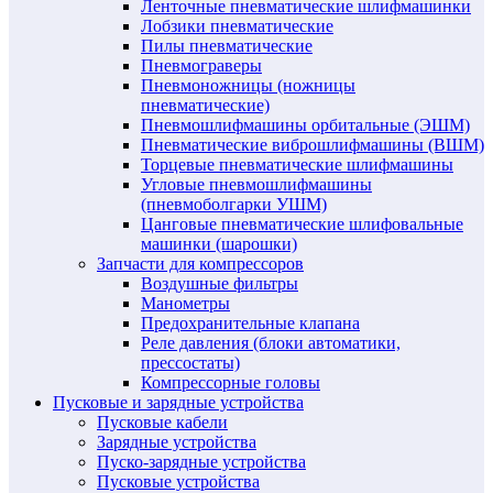
Ленточные пневматические шлифмашинки
Лобзики пневматические
Пилы пневматические
Пневмограверы
Пневмоножницы (ножницы
пневматические)
Пневмошлифмашины орбитальные (ЭШМ)
Пневматические виброшлифмашины (ВШМ)
Торцевые пневматические шлифмашины
Угловые пневмошлифмашины
(пневмоболгарки УШМ)
Цанговые пневматические шлифовальные
машинки (шарошки)
Запчасти для компрессоров
Воздушные фильтры
Манометры
Предохранительные клапана
Реле давления (блоки автоматики,
прессостаты)
Компрессорные головы
Пусковые и зарядные устройства
Пусковые кабели
Зарядные устройства
Пуско-зарядные устройства
Пусковые устройства