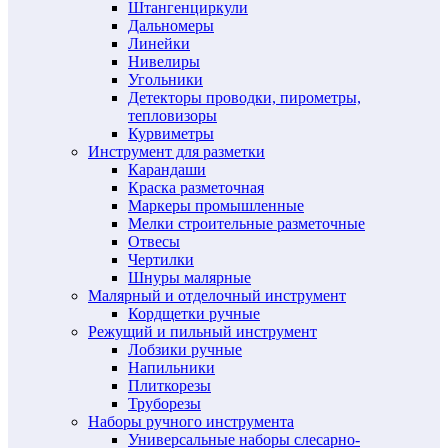
Штангенциркули
Дальномеры
Линейки
Нивелиры
Угольники
Детекторы проводки, пирометры,
тепловизоры
Курвиметры
Инструмент для разметки
Карандаши
Краска разметочная
Маркеры промышленные
Мелки строительные разметочные
Отвесы
Чертилки
Шнуры малярные
Малярный и отделочный инструмент
Кордщетки ручные
Режущий и пильный инструмент
Лобзики ручные
Напильники
Плиткорезы
Труборезы
Наборы ручного инструмента
Универсальные наборы слесарно-