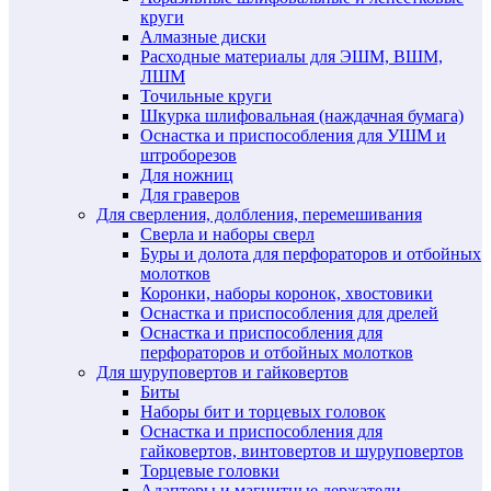
круги
Алмазные диски
Расходные материалы для ЭШМ, ВШМ,
ЛШМ
Точильные круги
Шкурка шлифовальная (наждачная бумага)
Оснастка и приспособления для УШМ и
штроборезов
Для ножниц
Для граверов
Для сверления, долбления, перемешивания
Сверла и наборы сверл
Буры и долота для перфораторов и отбойных
молотков
Коронки, наборы коронок, хвостовики
Оснастка и приспособления для дрелей
Оснастка и приспособления для
перфораторов и отбойных молотков
Для шуруповертов и гайковертов
Биты
Наборы бит и торцевых головок
Оснастка и приспособления для
гайковертов, винтовертов и шуруповертов
Торцевые головки
Адаптеры и магнитные держатели