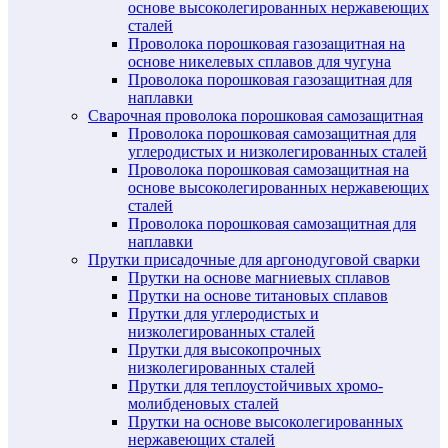
основе высоколегированных нержавеющих
сталей
Проволока порошковая газозащитная на
основе никелевых сплавов для чугуна
Проволока порошковая газозащитная для
наплавки
Сварочная проволока порошковая самозащитная
Проволока порошковая самозащитная для
углеродистых и низколегированных сталей
Проволока порошковая самозащитная на
основе высоколегированных нержавеющих
сталей
Проволока порошковая самозащитная для
наплавки
Прутки присадочные для аргонодуговой сварки
Прутки на основе магниевых сплавов
Прутки на основе титановых сплавов
Прутки для углеродистых и
низколегированных сталей
Прутки для высокопрочных
низколегированных сталей
Прутки для теплоустойчивых хромо-
молибденовых сталей
Прутки на основе высоколегированных
нержавеющих сталей