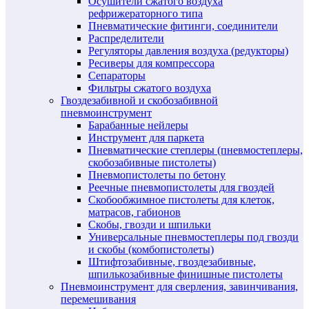
Осушители сжатого воздуха
рефрижераторного типа
Пневматические фитинги, соединители
Распределители
Регуляторы давления воздуха (редукторы)
Ресиверы для компрессора
Сепараторы
Фильтры сжатого воздуха
Гвоздезабивной и скобозабивной
пневмоинструмент
Барабанные нейлеры
Инструмент для паркета
Пневматические степлеры (пневмостеплеры,
скобозабивные пистолеты)
Пневмопистолеты по бетону
Реечные пневмопистолеты для гвоздей
Скобообжимное пистолеты для клеток,
матрасов, габионов
Скобы, гвозди и шпильки
Универсальные пневмостеплеры под гвозди
и скобы (комбопистолеты)
Штифтозабивные, гвоздезабивные,
шпилькозабивные финишные пистолеты
Пневмоинструмент для сверления, завинчивания,
перемешивания