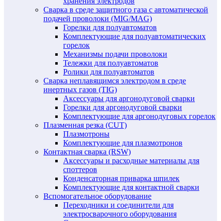
хранения электродов
Сварка в среде защитного газа с автоматической
подачей проволоки (MIG/MAG)
Горелки для полуавтоматов
Комплектующие для полуавтоматических
горелок
Механизмы подачи проволоки
Тележки для полуавтоматов
Ролики для полуавтоматов
Сварка неплавящимся электродом в среде
инертных газов (TIG)
Аксессуары для аргонодуговой сварки
Горелки для аргонодуговой сварки
Комплектующие для аргонодуговых горелок
Плазменная резка (CUT)
Плазмотроны
Комплектующие для плазмотронов
Контактная сварка (RSW)
Аксессуары и расходные материалы для
споттеров
Конденсаторная приварка шпилек
Комплектующие для контактной сварки
Вспомогательное оборудование
Переходники и соединители для
электросварочного оборудования