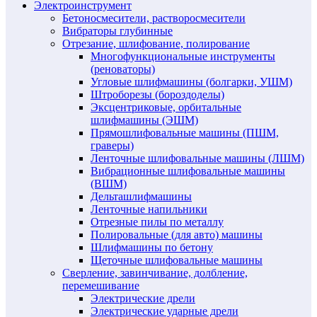
Электроинструмент
Бетоносмесители, растворосмесители
Вибраторы глубинные
Отрезание, шлифование, полирование
Многофункциональные инструменты
(реноваторы)
Угловые шлифмашины (болгарки, УШМ)
Штроборезы (бороздоделы)
Эксцентриковые, орбитальные
шлифмашины (ЭШМ)
Прямошлифовальные машины (ПШМ,
граверы)
Ленточные шлифовальные машины (ЛШМ)
Вибрационные шлифовальные машины
(ВШМ)
Дельташлифмашины
Ленточные напильники
Отрезные пилы по металлу
Полировальные (для авто) машины
Шлифмашины по бетону
Щеточные шлифовальные машины
Сверление, завинчивание, долбление,
перемешивание
Электрические дрели
Электрические ударные дрели