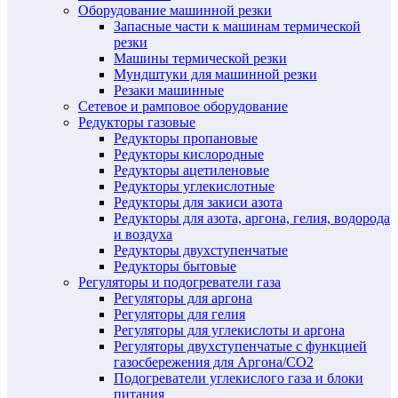
Оборудование машинной резки
Запасные части к машинам термической
резки
Машины термической резки
Мундштуки для машинной резки
Резаки машинные
Сетевое и рамповое оборудование
Редукторы газовые
Редукторы пропановые
Редукторы кислородные
Редукторы ацетиленовые
Редукторы углекислотные
Редукторы для закиси азота
Редукторы для азота, аргона, гелия, водорода
и воздуха
Редукторы двухступенчатые
Редукторы бытовые
Регуляторы и подогреватели газа
Регуляторы для аргона
Регуляторы для гелия
Регуляторы для углекислоты и аргона
Регуляторы двухступенчатые c функцией
газосбережения для Аргона/СО2
Подогреватели углекислого газа и блоки
питания