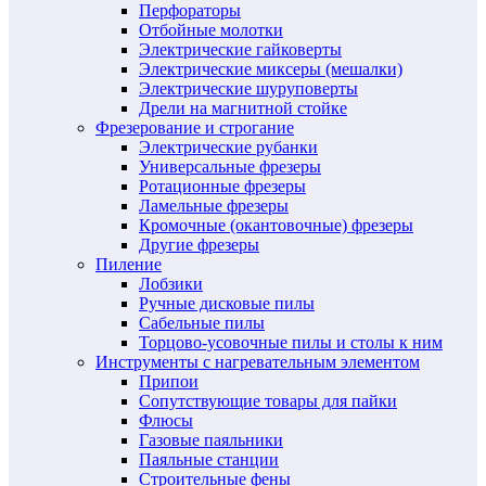
Перфораторы
Отбойные молотки
Электрические гайковерты
Электрические миксеры (мешалки)
Электрические шуруповерты
Дрели на магнитной стойке
Фрезерование и строгание
Электрические рубанки
Универсальные фрезеры
Ротационные фрезеры
Ламельные фрезеры
Кромочные (окантовочные) фрезеры
Другие фрезеры
Пиление
Лобзики
Ручные дисковые пилы
Сабельные пилы
Торцово-усовочные пилы и столы к ним
Инструменты с нагревательным элементом
Припои
Сопутствующие товары для пайки
Флюсы
Газовые паяльники
Паяльные станции
Строительные фены