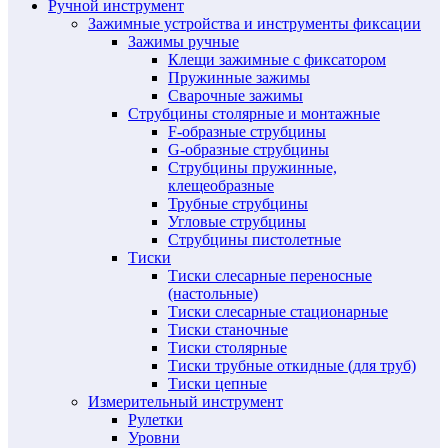
Ручной инструмент
Зажимные устройства и инструменты фиксации
Зажимы ручные
Клещи зажимные с фиксатором
Пружинные зажимы
Сварочные зажимы
Струбцины столярные и монтажные
F-образные струбцины
G-образные струбцины
Струбцины пружинные,
клещеобразные
Трубные струбцины
Угловые струбцины
Струбцины пистолетные
Тиски
Тиски слесарные переносные
(настольные)
Тиски слесарные стационарные
Тиски станочные
Тиски столярные
Тиски трубные откидные (для труб)
Тиски цепные
Измерительный инструмент
Рулетки
Уровни