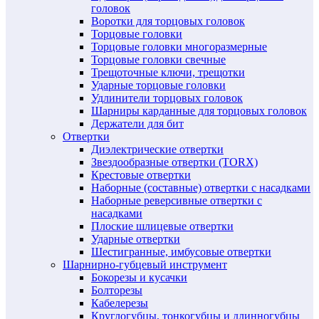
головок
Воротки для торцовых головок
Торцовые головки
Торцовые головки многоразмерные
Торцовые головки свечные
Трещоточные ключи, трещотки
Ударные торцовые головки
Удлинители торцовых головок
Шарниры карданные для торцовых головок
Держатели для бит
Отвертки
Диэлектрические отвертки
Звездообразные отвертки (TORX)
Крестовые отвертки
Наборные (составные) отвертки с насадками
Наборные реверсивные отвертки с
насадками
Плоские шлицевые отвертки
Ударные отвертки
Шестигранные, имбусовые отвертки
Шарнирно-губцевый инструмент
Бокорезы и кусачки
Болторезы
Кабелерезы
Круглогубцы, тонкогубцы и длинногубцы