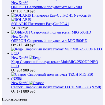
New
Хит
%
ОБЕРОН Сварочный полуавтомат MIG 500
От
150 710
руб.
New
Хит
%
SOLARIS Плазморез EasyCut PC-41
24 180
руб.
New
Хит
%
ОБЕРОН Сварочный полуавтомат MIG 500HD
От
217 140
руб.
New
Хит
%
Кедр Сварочный полуавтомат MultiMIG-2500DP NEO
LCD
От
204 900
руб.
New
Хит
%
Сварог Сварочный полуавтомат TECH MIG 350 (N258)
От
171 880
руб.
Производители