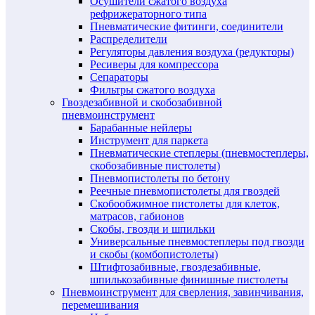
Осушители сжатого воздуха
рефрижераторного типа
Пневматические фитинги, соединители
Распределители
Регуляторы давления воздуха (редукторы)
Ресиверы для компрессора
Сепараторы
Фильтры сжатого воздуха
Гвоздезабивной и скобозабивной
пневмоинструмент
Барабанные нейлеры
Инструмент для паркета
Пневматические степлеры (пневмостеплеры,
скобозабивные пистолеты)
Пневмопистолеты по бетону
Реечные пневмопистолеты для гвоздей
Скобообжимное пистолеты для клеток,
матрасов, габионов
Скобы, гвозди и шпильки
Универсальные пневмостеплеры под гвозди
и скобы (комбопистолеты)
Штифтозабивные, гвоздезабивные,
шпилькозабивные финишные пистолеты
Пневмоинструмент для сверления, завинчивания,
перемешивания