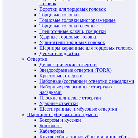
головок
Воротки для торцовых головок
Торцовые головки
Торцовые головки многоразмерные
Торцовые головки свечные
Трещоточные ключи, трещотки
Ударные торцовые головки
Удлинители торцовых головок
Шарниры карданные для торцовых головок
Держатели для бит
Отвертки
Диэлектрические отвертки
Звездообразные отвертки (TORX)
Крестовые отвертки
Наборные (составные) отвертки с насадками
Наборные реверсивные отвертки с
насадками
Плоские шлицевые отвертки
Ударные отвертки
Шестигранные, имбусовые отвертки
Шарнирно-губцевый инструмент
Бокорезы и кусачки
Болторезы
Кабелерезы
Круглогубцы, тонкогубцы и длинногубцы