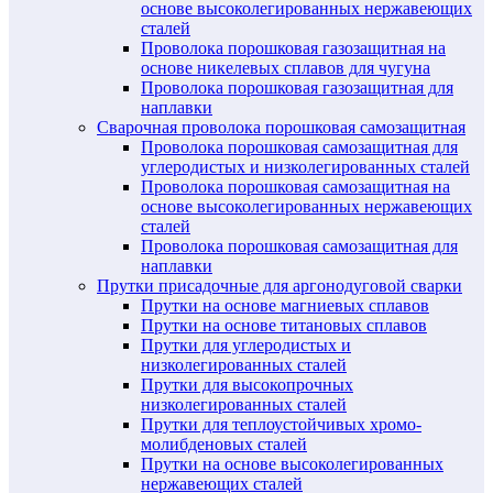
основе высоколегированных нержавеющих
сталей
Проволока порошковая газозащитная на
основе никелевых сплавов для чугуна
Проволока порошковая газозащитная для
наплавки
Сварочная проволока порошковая самозащитная
Проволока порошковая самозащитная для
углеродистых и низколегированных сталей
Проволока порошковая самозащитная на
основе высоколегированных нержавеющих
сталей
Проволока порошковая самозащитная для
наплавки
Прутки присадочные для аргонодуговой сварки
Прутки на основе магниевых сплавов
Прутки на основе титановых сплавов
Прутки для углеродистых и
низколегированных сталей
Прутки для высокопрочных
низколегированных сталей
Прутки для теплоустойчивых хромо-
молибденовых сталей
Прутки на основе высоколегированных
нержавеющих сталей