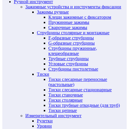
Ручной инструмент
Зажимные устройства и инструменты фиксации
Зажимы ручные
Клещи зажимные с фиксатором
Пружинные зажимы
Сварочные зажимы
Струбцины столярные и монтажные
F-образные струбцины
G-образные струбцины
Струбцины пружинные,
клещеобразные
Трубные струбцины
Угловые струбцины
Струбцины пистолетные
Тиски
Тиски слесарные переносные
(настольные)
Тиски слесарные стационарные
Тиски станочные
Тиски столярные
Тиски трубные откидные (для труб)
Тиски цепные
Измерительный инструмент
Рулетки
Уровни