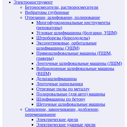
Электроинструмент
Бетоносмесители, растворосмесители
Вибраторы глубинные
Отрезание, шлифование, полирование
Многофункциональные инструменты
(реноваторы)
Угловые шлифмашины (болгарки, УШМ)
Штроборезы (бороздоделы)
Эксцентриковые, орбитальные
шлифмашины (ЭШМ)
Прямошлифовальные машины (ПШМ,
граверы)
Ленточные шлифовальные машины (ЛШМ)
Вибрационные шлифовальные машины
(ВШМ)
Дельташлифмашины
Ленточные напильники
Отрезные пилы по металлу
Полировальные (для авто) машины
Шлифмашины по бетону
Щеточные шлифовальные машины
Сверление, завинчивание, долбление,
перемешивание
Электрические дрели
Электрические ударные дрели