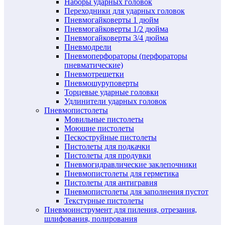
Наборы ударных головок
Переходники для ударных головок
Пневмогайковерты 1 дюйм
Пневмогайковерты 1/2 дюйма
Пневмогайковерты 3/4 дюйма
Пневмодрели
Пневмоперфораторы (перфораторы
пневматические)
Пневмотрещетки
Пневмошуруповерты
Торцевые ударные головки
Удлинители ударных головок
Пневмопистолеты
Мовильные пистолеты
Моющие пистолеты
Пескоструйные пистолеты
Пистолеты для подкачки
Пистолеты для продувки
Пневмогидравлические заклепочники
Пневмопистолеты для герметика
Пистолеты для антигравия
Пневмопистолеты для заполнения пустот
Текстурные пистолеты
Пневмоинструмент для пиления, отрезания,
шлифования, полирования