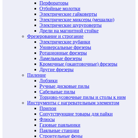
Перфораторы
Отбойные молотки
Электрические гайковерты
Электрические миксеры (мешалки)
Электрические шуруповерты
Дрели на магнитной стойке
Фрезерование и строгание
Электрические рубанки
Универсальные фрезеры
Ротационные фрезеры
Ламельные фрезеры
Кромочные (окантовочные) фрезеры
Другие фрезеры
Пиление
Лобзики
Ручные дисковые пилы
Сабельные пилы
Торцово-усовочные пилы и столы к ним
Инструменты с нагревательным элементом
Припои
Сопутствующие товары для пайки
Флюсы
Газовые паяльники
Паяльные станции
Строительные фены