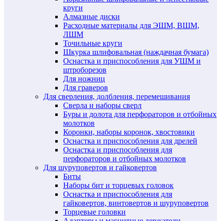
круги
Алмазные диски
Расходные материалы для ЭШМ, ВШМ,
ЛШМ
Точильные круги
Шкурка шлифовальная (наждачная бумага)
Оснастка и приспособления для УШМ и
штроборезов
Для ножниц
Для граверов
Для сверления, долбления, перемешивания
Сверла и наборы сверл
Буры и долота для перфораторов и отбойных
молотков
Коронки, наборы коронок, хвостовики
Оснастка и приспособления для дрелей
Оснастка и приспособления для
перфораторов и отбойных молотков
Для шуруповертов и гайковертов
Биты
Наборы бит и торцевых головок
Оснастка и приспособления для
гайковертов, винтовертов и шуруповертов
Торцевые головки
Адаптеры и магнитные держатели