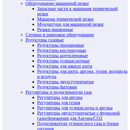
Оборудование машинной резки
Запасные части к машинам термической
резки
Машины термической резки
Мундштуки для машинной резки
Резаки машинные
Сетевое и рамповое оборудование
Редукторы газовые
Редукторы пропановые
Редукторы кислородные
Редукторы ацетиленовые
Редукторы углекислотные
Редукторы для закиси азота
Редукторы для азота, аргона, гелия, водорода
и воздуха
Редукторы двухступенчатые
Редукторы бытовые
Регуляторы и подогреватели газа
Регуляторы для аргона
Регуляторы для гелия
Регуляторы для углекислоты и аргона
Регуляторы двухступенчатые c функцией
газосбережения для Аргона/СО2
Подогреватели углекислого газа и блоки
питания