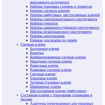
монтажного иструмента
Наборы торцовых головок и трещеток
Наборы гаечных ключей
Наборы имбусовых, шестигранных ключей
Наборы электромонтажного инструмента
Наборы отверток
Наборы шарнирно-губцевого инструмента
Наборы резьбонарезного инструмента
Наборы напильников
Наборы для резьбы по дереву
Гаечные ключи
Баллонные ключи
Воротки
Комбинированные гаечные ключи
Накидные гаечные ключи
Разводные ключи
Рожковые гаечные ключи
Свечные ключи
Торцовые ключи
Трубные (газовые) ключи
Шарнирные ключи
Шестигранные ключи (имбусовые)
Составные ключи с торцовыми головками и
битами
Адаптеры (переходники) для торцовых