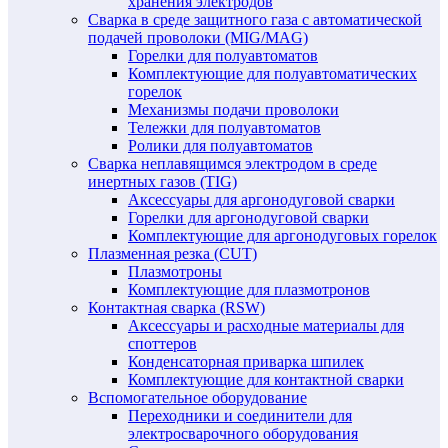
хранения электродов
Сварка в среде защитного газа с автоматической
подачей проволоки (MIG/MAG)
Горелки для полуавтоматов
Комплектующие для полуавтоматических
горелок
Механизмы подачи проволоки
Тележки для полуавтоматов
Ролики для полуавтоматов
Сварка неплавящимся электродом в среде
инертных газов (TIG)
Аксессуары для аргонодуговой сварки
Горелки для аргонодуговой сварки
Комплектующие для аргонодуговых горелок
Плазменная резка (CUT)
Плазмотроны
Комплектующие для плазмотронов
Контактная сварка (RSW)
Аксессуары и расходные материалы для
споттеров
Конденсаторная приварка шпилек
Комплектующие для контактной сварки
Вспомогательное оборудование
Переходники и соединители для
электросварочного оборудования