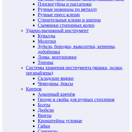
Плоскогубцы и пассатижи
Ручные ножницы по металлу
Ручные пресс-клещи
Строительные клещи и щипцы
Съемники стопорных колец
Ударно-рычажный инструмент
Кувалды
Молотки
Зубила, бородки, выколотки, кернеры,
добойники
Ломы, монтировки
Топоры
Системы хранения инструмента (ящики, полки,
органайзеры)
Складские ящики
Чемоданы, боксы
Крепеж
Анкерный крепёж
Гвозди и скобы для ручных степлеров
Болты
Дюбели
Винты
Кронштейны угловые
Гайки
Саморезы