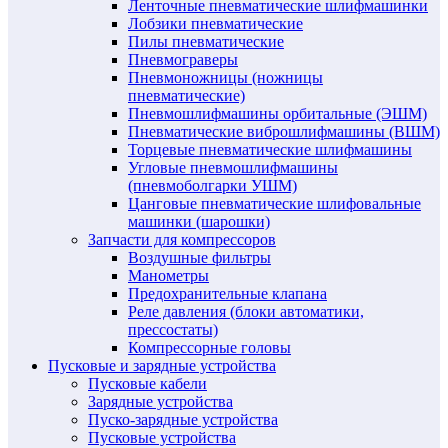
Ленточные пневматические шлифмашинки
Лобзики пневматические
Пилы пневматические
Пневмограверы
Пневмоножницы (ножницы
пневматические)
Пневмошлифмашины орбитальные (ЭШМ)
Пневматические виброшлифмашины (ВШМ)
Торцевые пневматические шлифмашины
Угловые пневмошлифмашины
(пневмоболгарки УШМ)
Цанговые пневматические шлифовальные
машинки (шарошки)
Запчасти для компрессоров
Воздушные фильтры
Манометры
Предохранительные клапана
Реле давления (блоки автоматики,
прессостаты)
Компрессорные головы
Пусковые и зарядные устройства
Пусковые кабели
Зарядные устройства
Пуско-зарядные устройства
Пусковые устройства