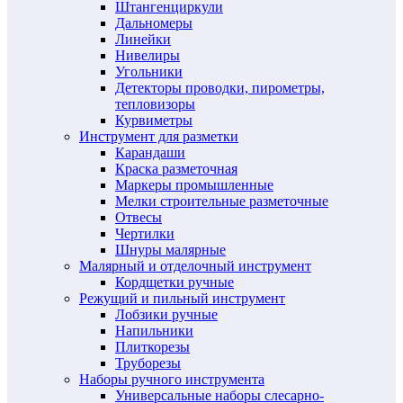
Штангенциркули
Дальномеры
Линейки
Нивелиры
Угольники
Детекторы проводки, пирометры,
тепловизоры
Курвиметры
Инструмент для разметки
Карандаши
Краска разметочная
Маркеры промышленные
Мелки строительные разметочные
Отвесы
Чертилки
Шнуры малярные
Малярный и отделочный инструмент
Кордщетки ручные
Режущий и пильный инструмент
Лобзики ручные
Напильники
Плиткорезы
Труборезы
Наборы ручного инструмента
Универсальные наборы слесарно-