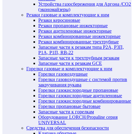
Устройства газосбережения для Аргона /СО2
(экономайзеры)
Резаки газовые и комплектующие к ним
Резаки керосиновые
Резаки пропановые инжекторные
Резаки ацетиленовые инжекторные
Резаки комбинированные инжекторные
Резаки комбинированные трехтрубные
Запасные части к резакам типа Р2А, Р3П,
Р1А, Р1П, RB-22
Запасные части к трехтрубным резакам
Запасные части к резакам GCE
Горелки газовые и комплектующие к ним
Горелки газовоздушные
Горелки газовоздушные с системой против
закручивания рукава
Горелки газокислородные пропановые
Горелки газокислородные ацетиленовые
Горелки газокислородные комбинированные
Горелки пропановые бытовые
Запасные части к горелкам
Оборудование LORCH/Propaline серия
UNIVERSAL
Средства для обеспечения безопасности
Клапана обратные