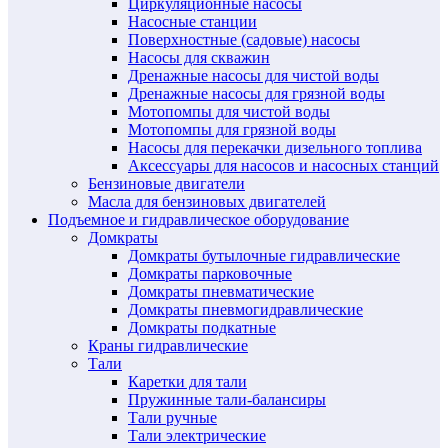
Циркуляционные насосы
Насосные станции
Поверхностные (садовые) насосы
Насосы для скважин
Дренажные насосы для чистой воды
Дренажные насосы для грязной воды
Мотопомпы для чистой воды
Мотопомпы для грязной воды
Насосы для перекачки дизельного топлива
Аксессуары для насосов и насосных станций
Бензиновые двигатели
Масла для бензиновых двигателей
Подъемное и гидравлическое оборудование
Домкраты
Домкраты бутылочные гидравлические
Домкраты парковочные
Домкраты пневматические
Домкраты пневмогидравлические
Домкраты подкатные
Краны гидравлические
Тали
Каретки для тали
Пружинные тали-балансиры
Тали ручные
Тали электрические