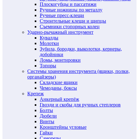
Плоскогубцы и пассатижи
Ручные ножницы по металлу
Ручные пресс-клещи
Строительные клещи и щипцы
Съемники стопорных колец
Ударно-рычажный инструмент
Кувалды
Молотки
Зубила, бородки, выколотки, кернеры,
добойники
Ломы, монтировки
Топоры
Системы хранения инструмента (ящики, полки,
органайзеры)
Складские ящики
Чемоданы, боксы
Крепеж
Анкерный крепёж
Гвозди и скобы для ручных степлеров
Болты
Дюбели
Винты
Кронштейны угловые
Гайки
Саморезы