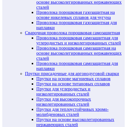
основе высоколегированных нержавеющих
сталей
Проволока порошковая газозащитная на
основе никелевых сплавов для чугуна
Проволока порошковая газозащитная для
наплавки
Сварочная проволока порошковая самозащитная
Проволока порошковая самозащитная для
углеродистых и низколегированных сталей
Проволока порошковая самозащитная на
основе высоколегированных нержавеющих
сталей
Проволока порошковая самозащитная для
наплавки
Прутки присадочные для аргонодуговой сварки
Прутки на основе магниевых сплавов
Прутки на основе титановых сплавов
Прутки для углеродистых и
низколегированных сталей
Прутки для высокопрочных
низколегированных сталей
Прутки для теплоустойчивых хромо-
молибденовых сталей
Прутки на основе высоколегированных
нержавеющих сталей