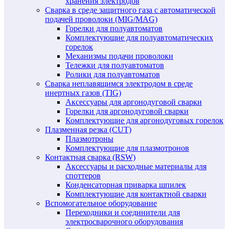
хранения электродов
Сварка в среде защитного газа с автоматической
подачей проволоки (MIG/MAG)
Горелки для полуавтоматов
Комплектующие для полуавтоматических
горелок
Механизмы подачи проволоки
Тележки для полуавтоматов
Ролики для полуавтоматов
Сварка неплавящимся электродом в среде
инертных газов (TIG)
Аксессуары для аргонодуговой сварки
Горелки для аргонодуговой сварки
Комплектующие для аргонодуговых горелок
Плазменная резка (CUT)
Плазмотроны
Комплектующие для плазмотронов
Контактная сварка (RSW)
Аксессуары и расходные материалы для
споттеров
Конденсаторная приварка шпилек
Комплектующие для контактной сварки
Вспомогательное оборудование
Переходники и соединители для
электросварочного оборудования