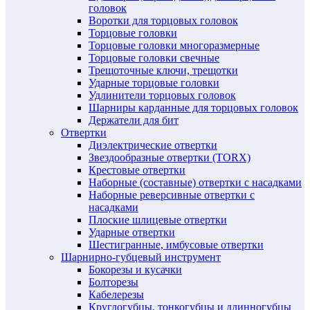
головок
Воротки для торцовых головок
Торцовые головки
Торцовые головки многоразмерные
Торцовые головки свечные
Трещоточные ключи, трещотки
Ударные торцовые головки
Удлинители торцовых головок
Шарниры карданные для торцовых головок
Держатели для бит
Отвертки
Диэлектрические отвертки
Звездообразные отвертки (TORX)
Крестовые отвертки
Наборные (составные) отвертки с насадками
Наборные реверсивные отвертки с
насадками
Плоские шлицевые отвертки
Ударные отвертки
Шестигранные, имбусовые отвертки
Шарнирно-губцевый инструмент
Бокорезы и кусачки
Болторезы
Кабелерезы
Круглогубцы, тонкогубцы и длинногубцы