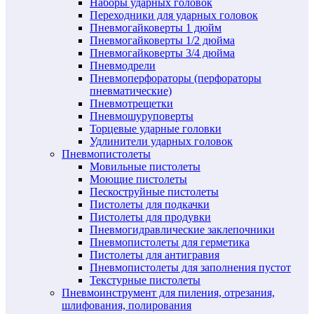
Наборы ударных головок
Переходники для ударных головок
Пневмогайковерты 1 дюйм
Пневмогайковерты 1/2 дюйма
Пневмогайковерты 3/4 дюйма
Пневмодрели
Пневмоперфораторы (перфораторы
пневматические)
Пневмотрещетки
Пневмошуруповерты
Торцевые ударные головки
Удлинители ударных головок
Пневмопистолеты
Мовильные пистолеты
Моющие пистолеты
Пескоструйные пистолеты
Пистолеты для подкачки
Пистолеты для продувки
Пневмогидравлические заклепочники
Пневмопистолеты для герметика
Пистолеты для антигравия
Пневмопистолеты для заполнения пустот
Текстурные пистолеты
Пневмоинструмент для пиления, отрезания,
шлифования, полирования