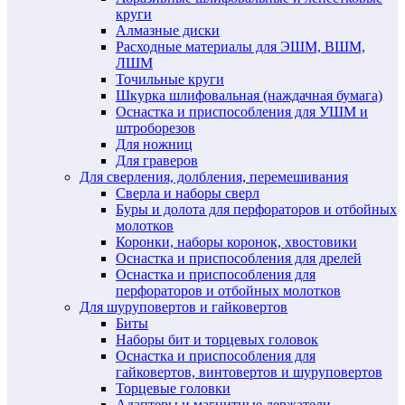
круги
Алмазные диски
Расходные материалы для ЭШМ, ВШМ,
ЛШМ
Точильные круги
Шкурка шлифовальная (наждачная бумага)
Оснастка и приспособления для УШМ и
штроборезов
Для ножниц
Для граверов
Для сверления, долбления, перемешивания
Сверла и наборы сверл
Буры и долота для перфораторов и отбойных
молотков
Коронки, наборы коронок, хвостовики
Оснастка и приспособления для дрелей
Оснастка и приспособления для
перфораторов и отбойных молотков
Для шуруповертов и гайковертов
Биты
Наборы бит и торцевых головок
Оснастка и приспособления для
гайковертов, винтовертов и шуруповертов
Торцевые головки
Адаптеры и магнитные держатели