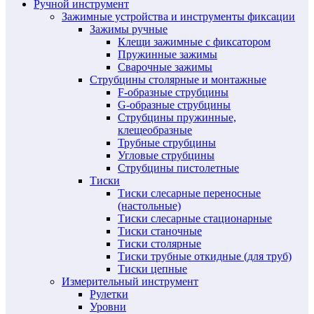
Ручной инструмент
Зажимные устройства и инструменты фиксации
Зажимы ручные
Клещи зажимные с фиксатором
Пружинные зажимы
Сварочные зажимы
Струбцины столярные и монтажные
F-образные струбцины
G-образные струбцины
Струбцины пружинные,
клещеобразные
Трубные струбцины
Угловые струбцины
Струбцины пистолетные
Тиски
Тиски слесарные переносные
(настольные)
Тиски слесарные стационарные
Тиски станочные
Тиски столярные
Тиски трубные откидные (для труб)
Тиски цепные
Измерительный инструмент
Рулетки
Уровни