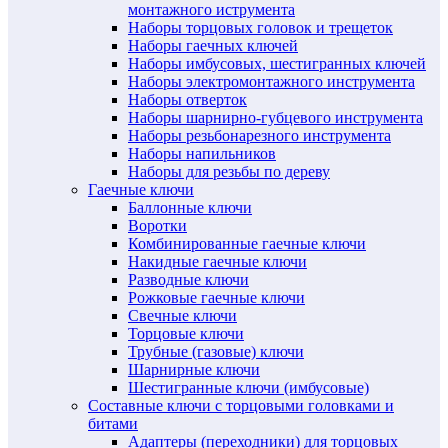
монтажного иструмента
Наборы торцовых головок и трещеток
Наборы гаечных ключей
Наборы имбусовых, шестигранных ключей
Наборы электромонтажного инструмента
Наборы отверток
Наборы шарнирно-губцевого инструмента
Наборы резьбонарезного инструмента
Наборы напильников
Наборы для резьбы по дереву
Гаечные ключи
Баллонные ключи
Воротки
Комбинированные гаечные ключи
Накидные гаечные ключи
Разводные ключи
Рожковые гаечные ключи
Свечные ключи
Торцовые ключи
Трубные (газовые) ключи
Шарнирные ключи
Шестигранные ключи (имбусовые)
Составные ключи с торцовыми головками и
битами
Адаптеры (переходники) для торцовых