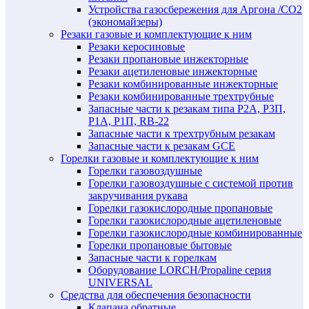
Устройства газосбережения для Аргона /СО2
(экономайзеры)
Резаки газовые и комплектующие к ним
Резаки керосиновые
Резаки пропановые инжекторные
Резаки ацетиленовые инжекторные
Резаки комбинированные инжекторные
Резаки комбинированные трехтрубные
Запасные части к резакам типа Р2А, Р3П,
Р1А, Р1П, RB-22
Запасные части к трехтрубным резакам
Запасные части к резакам GCE
Горелки газовые и комплектующие к ним
Горелки газовоздушные
Горелки газовоздушные с системой против
закручивания рукава
Горелки газокислородные пропановые
Горелки газокислородные ацетиленовые
Горелки газокислородные комбинированные
Горелки пропановые бытовые
Запасные части к горелкам
Оборудование LORCH/Propaline серия
UNIVERSAL
Средства для обеспечения безопасности
Клапана обратные