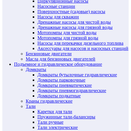
Циркуляционные насосы
Насосные станции
Поверхностные (садовые) насосы
Насосы для скважин
Дренажные насосы для чистой воды
Дренажные насосы для грязной воды
Мотопомпы для чистой воды
Мотопомпы для грязной воды
Насосы для перекачки дизельного топлива
Аксессуары для насосов и насосных станций
Бензиновые двигатели
Масла для бензиновых двигателей
Подъемное и гидравлическое оборудование
Домкраты
Домкраты бутылочные гидравлические
Домкраты парковочные
Домкраты пневматические
Домкраты пневмогидравлические
Домкраты подкатные
Краны гидравлические
Тали
Каретки для тали
Пружинные тали-балансиры
Тали ручные
Тали электрические