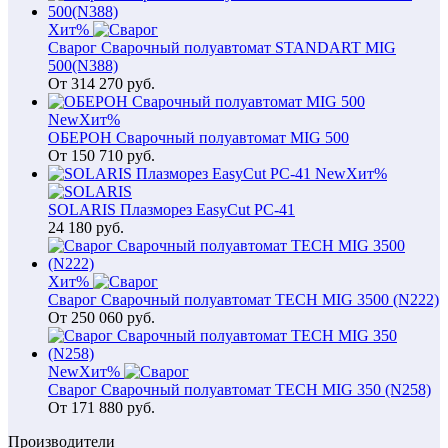
Хит
%
Сварог Сварочный полуавтомат STANDART MIG
500(N388)
От
314 270
руб.
New
Хит
%
ОБЕРОН Сварочный полуавтомат MIG 500
От
150 710
руб.
New
Хит
%
SOLARIS Плазморез EasyCut PC-41
24 180
руб.
Хит
%
Сварог Сварочный полуавтомат TECH MIG 3500 (N222)
От
250 060
руб.
New
Хит
%
Сварог Сварочный полуавтомат TECH MIG 350 (N258)
От
171 880
руб.
Производители