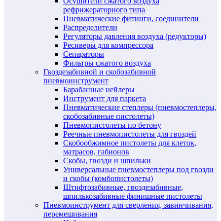
Осушители сжатого воздуха
рефрижераторного типа
Пневматические фитинги, соединители
Распределители
Регуляторы давления воздуха (редукторы)
Ресиверы для компрессора
Сепараторы
Фильтры сжатого воздуха
Гвоздезабивной и скобозабивной
пневмоинструмент
Барабанные нейлеры
Инструмент для паркета
Пневматические степлеры (пневмостеплеры,
скобозабивные пистолеты)
Пневмопистолеты по бетону
Реечные пневмопистолеты для гвоздей
Скобообжимное пистолеты для клеток,
матрасов, габионов
Скобы, гвозди и шпильки
Универсальные пневмостеплеры под гвозди
и скобы (комбопистолеты)
Штифтозабивные, гвоздезабивные,
шпилькозабивные финишные пистолеты
Пневмоинструмент для сверления, завинчивания,
перемешивания