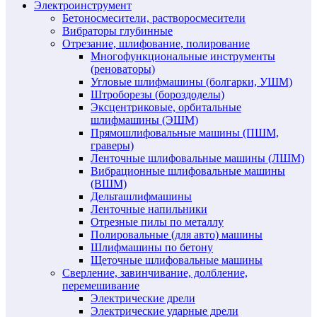
Электроинструмент
Бетоносмесители, растворосмесители
Вибраторы глубинные
Отрезание, шлифование, полирование
Многофункциональные инструменты
(реноваторы)
Угловые шлифмашины (болгарки, УШМ)
Штроборезы (бороздоделы)
Эксцентриковые, орбитальные
шлифмашины (ЭШМ)
Прямошлифовальные машины (ПШМ,
граверы)
Ленточные шлифовальные машины (ЛШМ)
Вибрационные шлифовальные машины
(ВШМ)
Дельташлифмашины
Ленточные напильники
Отрезные пилы по металлу
Полировальные (для авто) машины
Шлифмашины по бетону
Щеточные шлифовальные машины
Сверление, завинчивание, долбление,
перемешивание
Электрические дрели
Электрические ударные дрели