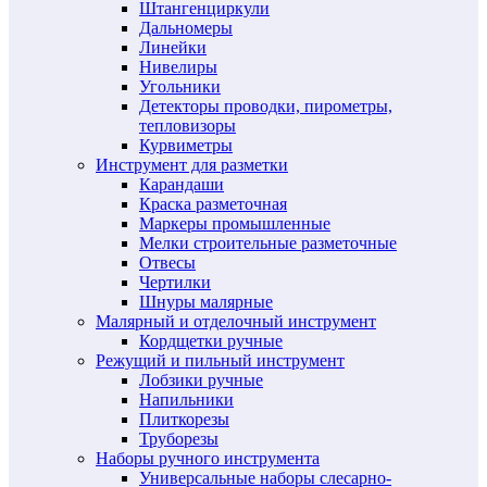
Штангенциркули
Дальномеры
Линейки
Нивелиры
Угольники
Детекторы проводки, пирометры,
тепловизоры
Курвиметры
Инструмент для разметки
Карандаши
Краска разметочная
Маркеры промышленные
Мелки строительные разметочные
Отвесы
Чертилки
Шнуры малярные
Малярный и отделочный инструмент
Кордщетки ручные
Режущий и пильный инструмент
Лобзики ручные
Напильники
Плиткорезы
Труборезы
Наборы ручного инструмента
Универсальные наборы слесарно-