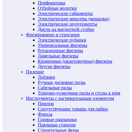
Перфораторы
Отбойные молотки
Электрические гайковерты
Электрические миксеры (мешалки)
Электрические шуруповерты
Дрели на магнитной стойке
Фрезерование и строгание
Электрические рубанки
Универсальные фрезеры
Ротационные фрезеры
Ламельные фрезеры
Кромочные (окантовочные) фрезеры
Другие фрезеры
Пиление
Лобзики
Ручные дисковые пилы
Сабельные пилы
Торцово-усовочные пилы и столы к ним
Инструменты с нагревательным элементом
Припои
Сопутствующие товары для пайки
Флюсы
Газовые паяльники
Паяльные станции
Строительные фены