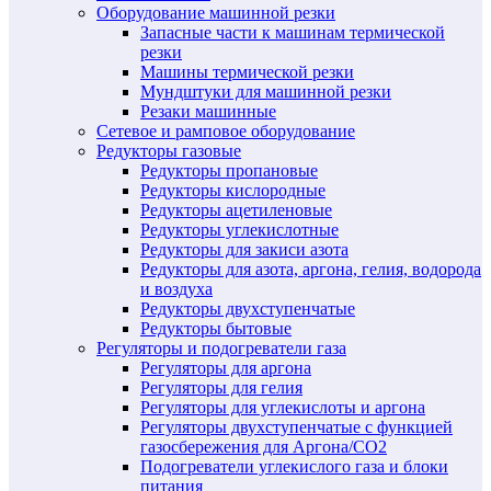
Оборудование машинной резки
Запасные части к машинам термической
резки
Машины термической резки
Мундштуки для машинной резки
Резаки машинные
Сетевое и рамповое оборудование
Редукторы газовые
Редукторы пропановые
Редукторы кислородные
Редукторы ацетиленовые
Редукторы углекислотные
Редукторы для закиси азота
Редукторы для азота, аргона, гелия, водорода
и воздуха
Редукторы двухступенчатые
Редукторы бытовые
Регуляторы и подогреватели газа
Регуляторы для аргона
Регуляторы для гелия
Регуляторы для углекислоты и аргона
Регуляторы двухступенчатые c функцией
газосбережения для Аргона/СО2
Подогреватели углекислого газа и блоки
питания