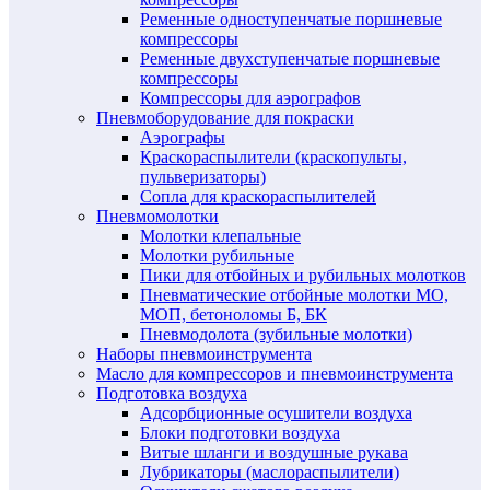
Ременные одноступенчатые поршневые
компрессоры
Ременные двухступенчатые поршневые
компрессоры
Компрессоры для аэрографов
Пневмоборудование для покраски
Аэрографы
Краскораспылители (краскопульты,
пульверизаторы)
Сопла для краскораспылителей
Пневмомолотки
Молотки клепальные
Молотки рубильные
Пики для отбойных и рубильных молотков
Пневматические отбойные молотки МО,
МОП, бетоноломы Б, БК
Пневмодолота (зубильные молотки)
Наборы пневмоинструмента
Масло для компрессоров и пневмоинструмента
Подготовка воздуха
Адсорбционные осушители воздуха
Блоки подготовки воздуха
Витые шланги и воздушные рукава
Лубрикаторы (маслораспылители)