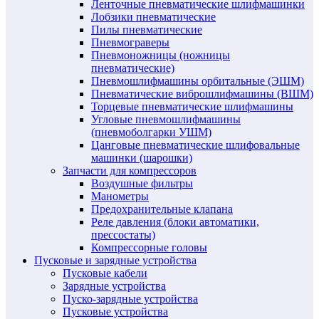
Ленточные пневматические шлифмашинки
Лобзики пневматические
Пилы пневматические
Пневмограверы
Пневмоножницы (ножницы
пневматические)
Пневмошлифмашины орбитальные (ЭШМ)
Пневматические виброшлифмашины (ВШМ)
Торцевые пневматические шлифмашины
Угловые пневмошлифмашины
(пневмоболгарки УШМ)
Цанговые пневматические шлифовальные
машинки (шарошки)
Запчасти для компрессоров
Воздушные фильтры
Манометры
Предохранительные клапана
Реле давления (блоки автоматики,
прессостаты)
Компрессорные головы
Пусковые и зарядные устройства
Пусковые кабели
Зарядные устройства
Пуско-зарядные устройства
Пусковые устройства