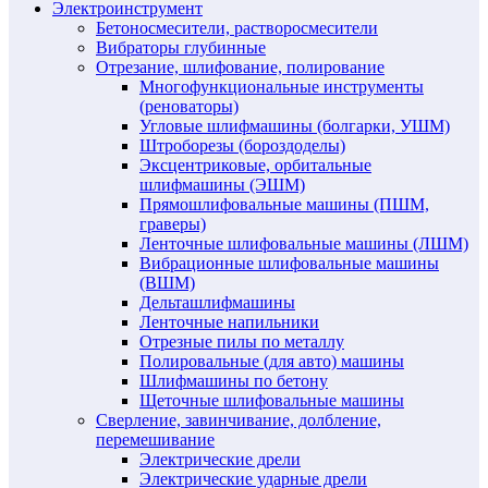
Электроинструмент
Бетоносмесители, растворосмесители
Вибраторы глубинные
Отрезание, шлифование, полирование
Многофункциональные инструменты
(реноваторы)
Угловые шлифмашины (болгарки, УШМ)
Штроборезы (бороздоделы)
Эксцентриковые, орбитальные
шлифмашины (ЭШМ)
Прямошлифовальные машины (ПШМ,
граверы)
Ленточные шлифовальные машины (ЛШМ)
Вибрационные шлифовальные машины
(ВШМ)
Дельташлифмашины
Ленточные напильники
Отрезные пилы по металлу
Полировальные (для авто) машины
Шлифмашины по бетону
Щеточные шлифовальные машины
Сверление, завинчивание, долбление,
перемешивание
Электрические дрели
Электрические ударные дрели