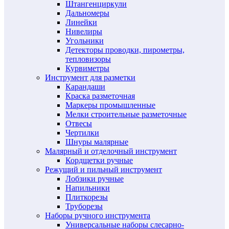
Штангенциркули
Дальномеры
Линейки
Нивелиры
Угольники
Детекторы проводки, пирометры,
тепловизоры
Курвиметры
Инструмент для разметки
Карандаши
Краска разметочная
Маркеры промышленные
Мелки строительные разметочные
Отвесы
Чертилки
Шнуры малярные
Малярный и отделочный инструмент
Кордщетки ручные
Режущий и пильный инструмент
Лобзики ручные
Напильники
Плиткорезы
Труборезы
Наборы ручного инструмента
Универсальные наборы слесарно-