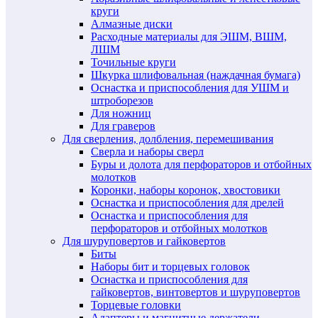
круги
Алмазные диски
Расходные материалы для ЭШМ, ВШМ,
ЛШМ
Точильные круги
Шкурка шлифовальная (наждачная бумага)
Оснастка и приспособления для УШМ и
штроборезов
Для ножниц
Для граверов
Для сверления, долбления, перемешивания
Сверла и наборы сверл
Буры и долота для перфораторов и отбойных
молотков
Коронки, наборы коронок, хвостовики
Оснастка и приспособления для дрелей
Оснастка и приспособления для
перфораторов и отбойных молотков
Для шуруповертов и гайковертов
Биты
Наборы бит и торцевых головок
Оснастка и приспособления для
гайковертов, винтовертов и шуруповертов
Торцевые головки
Адаптеры и магнитные держатели