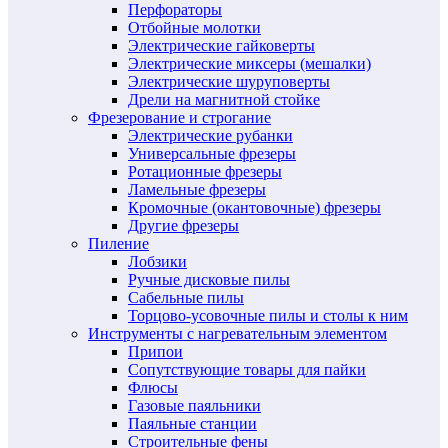
Перфораторы
Отбойные молотки
Электрические гайковерты
Электрические миксеры (мешалки)
Электрические шуруповерты
Дрели на магнитной стойке
Фрезерование и строгание
Электрические рубанки
Универсальные фрезеры
Ротационные фрезеры
Ламельные фрезеры
Кромочные (окантовочные) фрезеры
Другие фрезеры
Пиление
Лобзики
Ручные дисковые пилы
Сабельные пилы
Торцово-усовочные пилы и столы к ним
Инструменты с нагревательным элементом
Припои
Сопутствующие товары для пайки
Флюсы
Газовые паяльники
Паяльные станции
Строительные фены