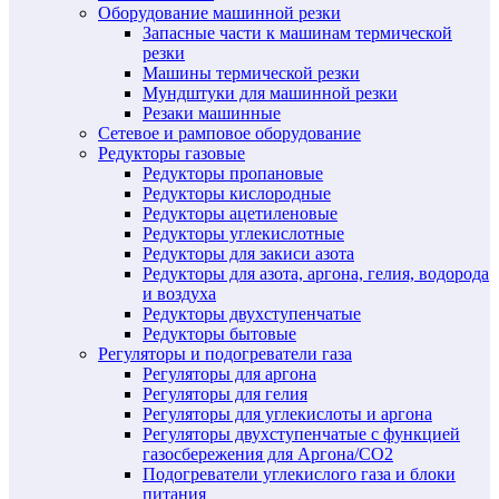
Оборудование машинной резки
Запасные части к машинам термической
резки
Машины термической резки
Мундштуки для машинной резки
Резаки машинные
Сетевое и рамповое оборудование
Редукторы газовые
Редукторы пропановые
Редукторы кислородные
Редукторы ацетиленовые
Редукторы углекислотные
Редукторы для закиси азота
Редукторы для азота, аргона, гелия, водорода
и воздуха
Редукторы двухступенчатые
Редукторы бытовые
Регуляторы и подогреватели газа
Регуляторы для аргона
Регуляторы для гелия
Регуляторы для углекислоты и аргона
Регуляторы двухступенчатые c функцией
газосбережения для Аргона/СО2
Подогреватели углекислого газа и блоки
питания