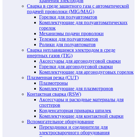
хранения электродов
Сварка в среде защитного газа с автоматической
подачей проволоки (MIG/MAG)
Горелки для полуавтоматов
Комплектующие для полуавтоматических
горелок
Механизмы подачи проволоки
Тележки для полуавтоматов
Ролики для полуавтоматов
Сварка неплавящимся электродом в среде
инертных газов (TIG)
Аксессуары для аргонодуговой сварки
Горелки для аргонодуговой сварки
Комплектующие для аргонодуговых горелок
Плазменная резка (CUT)
Плазмотроны
Комплектующие для плазмотронов
Контактная сварка (RSW)
Аксессуары и расходные материалы для
споттеров
Конденсаторная приварка шпилек
Комплектующие для контактной сварки
Вспомогательное оборудование
Переходники и соединители для
электросварочного оборудования