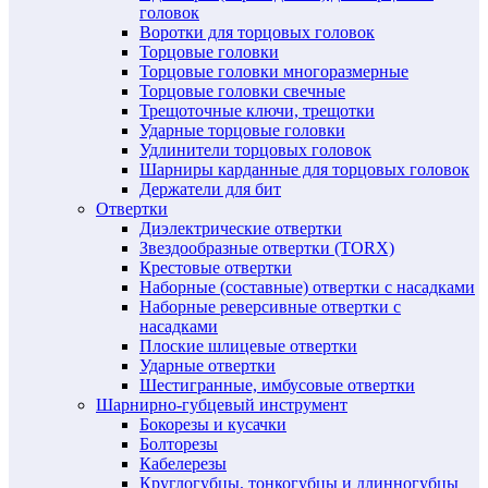
головок
Воротки для торцовых головок
Торцовые головки
Торцовые головки многоразмерные
Торцовые головки свечные
Трещоточные ключи, трещотки
Ударные торцовые головки
Удлинители торцовых головок
Шарниры карданные для торцовых головок
Держатели для бит
Отвертки
Диэлектрические отвертки
Звездообразные отвертки (TORX)
Крестовые отвертки
Наборные (составные) отвертки с насадками
Наборные реверсивные отвертки с
насадками
Плоские шлицевые отвертки
Ударные отвертки
Шестигранные, имбусовые отвертки
Шарнирно-губцевый инструмент
Бокорезы и кусачки
Болторезы
Кабелерезы
Круглогубцы, тонкогубцы и длинногубцы