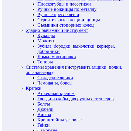
Плоскогубцы и пассатижи
Ручные ножницы по металлу
Ручные пресс-клещи
Строительные клещи и щипцы
Съемники стопорных колец
Ударно-рычажный инструмент
Кувалды
Молотки
Зубила, бородки, выколотки, кернеры,
добойники
Ломы, монтировки
Топоры
Системы хранения инструмента (ящики, полки,
органайзеры)
Складские ящики
Чемоданы, боксы
Крепеж
Анкерный крепёж
Гвозди и скобы для ручных степлеров
Болты
Дюбели
Винты
Кронштейны угловые
Гайки
Саморезы