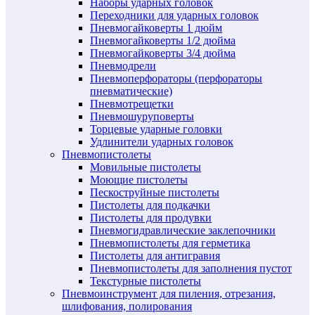
Наборы ударных головок
Переходники для ударных головок
Пневмогайковерты 1 дюйм
Пневмогайковерты 1/2 дюйма
Пневмогайковерты 3/4 дюйма
Пневмодрели
Пневмоперфораторы (перфораторы
пневматические)
Пневмотрещетки
Пневмошуруповерты
Торцевые ударные головки
Удлинители ударных головок
Пневмопистолеты
Мовильные пистолеты
Моющие пистолеты
Пескоструйные пистолеты
Пистолеты для подкачки
Пистолеты для продувки
Пневмогидравлические заклепочники
Пневмопистолеты для герметика
Пистолеты для антигравия
Пневмопистолеты для заполнения пустот
Текстурные пистолеты
Пневмоинструмент для пиления, отрезания,
шлифования, полирования