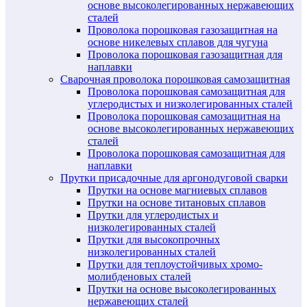
основе высоколегированных нержавеющих
сталей
Проволока порошковая газозащитная на
основе никелевых сплавов для чугуна
Проволока порошковая газозащитная для
наплавки
Сварочная проволока порошковая самозащитная
Проволока порошковая самозащитная для
углеродистых и низколегированных сталей
Проволока порошковая самозащитная на
основе высоколегированных нержавеющих
сталей
Проволока порошковая самозащитная для
наплавки
Прутки присадочные для аргонодуговой сварки
Прутки на основе магниевых сплавов
Прутки на основе титановых сплавов
Прутки для углеродистых и
низколегированных сталей
Прутки для высокопрочных
низколегированных сталей
Прутки для теплоустойчивых хромо-
молибденовых сталей
Прутки на основе высоколегированных
нержавеющих сталей