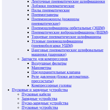
Ленточные пневматические шлифмашинки
Лобзики пневматические
Пилы пневматические
Пневмограверы
Пневмоножницы (ножницы
пневматические)
Пневмошлифмашины орбитальные (ЭШМ)
Пневматические виброшлифмашины (ВШМ)
Торцевые пневматические шлифмашины
Угловые пневмошлифмашины
(пневмоболгарки УШМ)
Цанговые пневматические шлифовальные
машинки (шарошки)
Запчасти для компрессоров
Воздушные фильтры
Манометры
Предохранительные клапана
Реле давления (блоки автоматики,
прессостаты)
Компрессорные головы
Пусковые и зарядные устройства
Пусковые кабели
Зарядные устройства
Пуско-зарядные устройства
Пусковые устройства