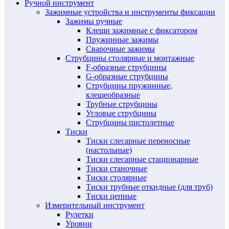
Ручной инструмент
Зажимные устройства и инструменты фиксации
Зажимы ручные
Клещи зажимные с фиксатором
Пружинные зажимы
Сварочные зажимы
Струбцины столярные и монтажные
F-образные струбцины
G-образные струбцины
Струбцины пружинные,
клещеобразные
Трубные струбцины
Угловые струбцины
Струбцины пистолетные
Тиски
Тиски слесарные переносные
(настольные)
Тиски слесарные стационарные
Тиски станочные
Тиски столярные
Тиски трубные откидные (для труб)
Тиски цепные
Измерительный инструмент
Рулетки
Уровни