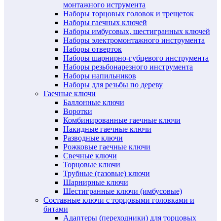
монтажного иструмента
Наборы торцовых головок и трещеток
Наборы гаечных ключей
Наборы имбусовых, шестигранных ключей
Наборы электромонтажного инструмента
Наборы отверток
Наборы шарнирно-губцевого инструмента
Наборы резьбонарезного инструмента
Наборы напильников
Наборы для резьбы по дереву
Гаечные ключи
Баллонные ключи
Воротки
Комбинированные гаечные ключи
Накидные гаечные ключи
Разводные ключи
Рожковые гаечные ключи
Свечные ключи
Торцовые ключи
Трубные (газовые) ключи
Шарнирные ключи
Шестигранные ключи (имбусовые)
Составные ключи с торцовыми головками и
битами
Адаптеры (переходники) для торцовых