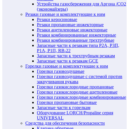
Устройства газосбережения для Аргона /СО2
(экономайзеры)
Резаки газовые и комплектующие к ним
Резаки керосиновые
Резаки пропановые инжекторные
Резаки ацетиленовые инжекторные
Резаки комбинированные инжекторные
Резаки комбинированные трехтрубные
Запасные части к резакам типа Р2А, Р3П,
Р1А, Р1П, RB-22
Запасные части к трехтрубным резакам
Запасные части к резакам GCE
Горелки газовые и комплектующие к ним
Горелки газовоздушные
Горелки газовоздушные с системой против
закручивания рукава
Горелки газокислородные пропановые
Горелки газокислородные ацетиленовые
Горелки газокислородные комбинированные
Горелки пропановые бытовые
Запасные части к горелкам
Оборудование LORCH/Propaline серия
UNIVERSAL
Средства для обеспечения безопасности
Клапана обратные