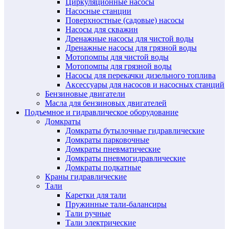
Циркуляционные насосы
Насосные станции
Поверхностные (садовые) насосы
Насосы для скважин
Дренажные насосы для чистой воды
Дренажные насосы для грязной воды
Мотопомпы для чистой воды
Мотопомпы для грязной воды
Насосы для перекачки дизельного топлива
Аксессуары для насосов и насосных станций
Бензиновые двигатели
Масла для бензиновых двигателей
Подъемное и гидравлическое оборудование
Домкраты
Домкраты бутылочные гидравлические
Домкраты парковочные
Домкраты пневматические
Домкраты пневмогидравлические
Домкраты подкатные
Краны гидравлические
Тали
Каретки для тали
Пружинные тали-балансиры
Тали ручные
Тали электрические