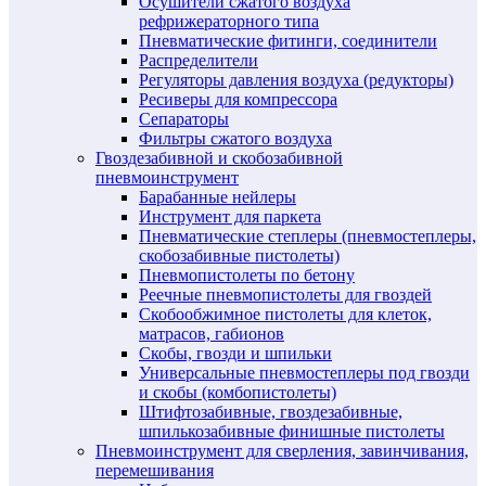
Осушители сжатого воздуха
рефрижераторного типа
Пневматические фитинги, соединители
Распределители
Регуляторы давления воздуха (редукторы)
Ресиверы для компрессора
Сепараторы
Фильтры сжатого воздуха
Гвоздезабивной и скобозабивной
пневмоинструмент
Барабанные нейлеры
Инструмент для паркета
Пневматические степлеры (пневмостеплеры,
скобозабивные пистолеты)
Пневмопистолеты по бетону
Реечные пневмопистолеты для гвоздей
Скобообжимное пистолеты для клеток,
матрасов, габионов
Скобы, гвозди и шпильки
Универсальные пневмостеплеры под гвозди
и скобы (комбопистолеты)
Штифтозабивные, гвоздезабивные,
шпилькозабивные финишные пистолеты
Пневмоинструмент для сверления, завинчивания,
перемешивания