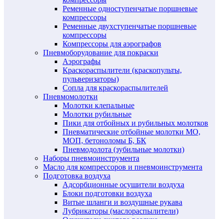
Ременные одноступенчатые поршневые
компрессоры
Ременные двухступенчатые поршневые
компрессоры
Компрессоры для аэрографов
Пневмоборудование для покраски
Аэрографы
Краскораспылители (краскопульты,
пульверизаторы)
Сопла для краскораспылителей
Пневмомолотки
Молотки клепальные
Молотки рубильные
Пики для отбойных и рубильных молотков
Пневматические отбойные молотки МО,
МОП, бетоноломы Б, БК
Пневмодолота (зубильные молотки)
Наборы пневмоинструмента
Масло для компрессоров и пневмоинструмента
Подготовка воздуха
Адсорбционные осушители воздуха
Блоки подготовки воздуха
Витые шланги и воздушные рукава
Лубрикаторы (маслораспылители)