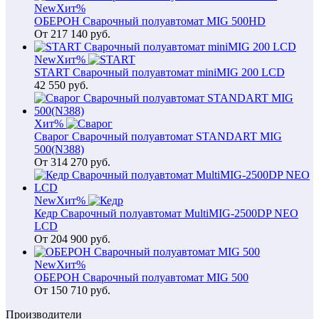
New
Хит
%
ОБЕРОН Сварочный полуавтомат MIG 500HD
От
217 140
руб.
New
Хит
%
START Сварочный полуавтомат miniMIG 200 LCD
42 550
руб.
Хит
%
Сварог Сварочный полуавтомат STANDART MIG
500(N388)
От
314 270
руб.
New
Хит
%
Кедр Сварочный полуавтомат MultiMIG-2500DP NEO
LCD
От
204 900
руб.
New
Хит
%
ОБЕРОН Сварочный полуавтомат MIG 500
От
150 710
руб.
Производители