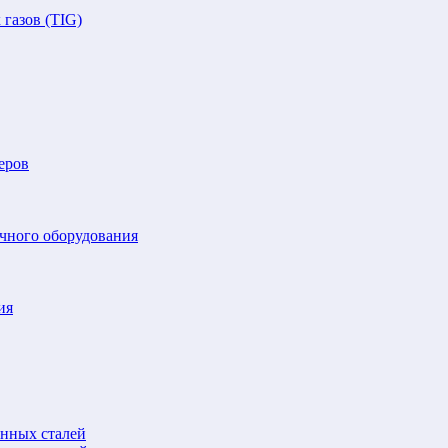
газов (TIG)
еров
очного оборудования
ия
анных сталей