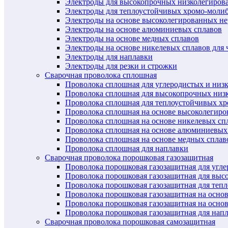
Электроды для высокопрочных низколегиров
Электроды для теплоустойчивых хромо-моли
Электроды на основе высоколегированных н
Электроды на основе алюминиевых сплавов
Электроды на основе медных сплавов
Электроды на основе никелевых сплавов для 
Электроды для наплавки
Электроды для резки и строжки
Сварочная проволока сплошная
Проволока сплошная для углеродистых и низ
Проволока сплошная для высокопрочных низ
Проволока сплошная для теплоустойчивых х
Проволока сплошная на основе высоколегир
Проволока сплошная на основе никелевых спл
Проволока сплошная на основе алюминиевых
Проволока сплошная на основе медных сплав
Проволока сплошная для наплавки
Сварочная проволока порошковая газозащитная
Проволока порошковая газозащитная для угл
Проволока порошковая газозащитная для выс
Проволока порошковая газозащитная для теп
Проволока порошковая газозащитная на осно
Проволока порошковая газозащитная на основ
Проволока порошковая газозащитная для нап
Сварочная проволока порошковая самозащитная