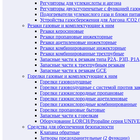
Регуляторы для углекислоты и аргона
Регуляторы двухступенчатые c функцией газ
Подогреватели углекислого газа и блоки пита
Устройства газосбережения для Аргона /СО2 
Резаки газовые и комплектующие к ним
Резаки керосиновые
Резаки пропановые инжекторные
Резаки ацетиленовые инжекторные
Резаки комбинированные инжекторные
Резаки комбинированные трехтрубные
Запасные части к резакам типа Р2А, Р3П, Р1А
Запасные части к трехтрубным резакам
Запасные части к резакам GCE
Горелки газовые и комплектующие к ним
Горелки газовоздушные
Горелки газовоздушные с системой против за
Горелки газокислородные пропановые
Горелки газокислородные ацетиленовые
Горелки газокислородные комбинированные
Горелки пропановые бытовые
Запасные части к горелкам
Оборудование LORCH/Propaline серия UNI
Средства для обеспечения безопасности
Клапана обратные
Затворы предохранительные (2 функции)