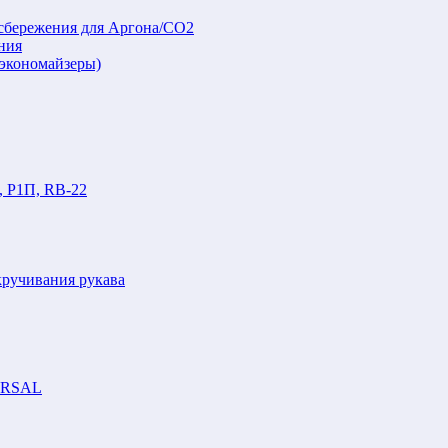
осбережения для Аргона/СО2
ния
(экономайзеры)
, Р1П, RB-22
кручивания рукава
VERSAL