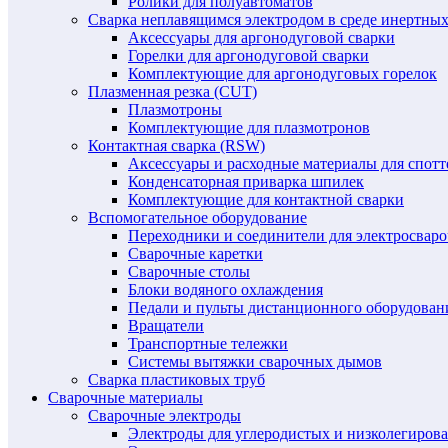
Ролики для полуавтоматов
Сварка неплавящимся электродом в среде инертных 
Аксессуары для аргонодуговой сварки
Горелки для аргонодуговой сварки
Комплектующие для аргонодуговых горелок
Плазменная резка (CUT)
Плазмотроны
Комплектующие для плазмотронов
Контактная сварка (RSW)
Аксессуары и расходные материалы для спотт
Конденсаторная приварка шпилек
Комплектующие для контактной сварки
Вспомогательное оборудование
Переходники и соединители для электросвар
Сварочные каретки
Сварочные столы
Блоки водяного охлаждения
Педали и пульты дистанционного оборудован
Вращатели
Транспортные тележки
Системы вытяжки сварочных дымов
Сварка пластиковых труб
Сварочные материалы
Сварочные электроды
Электроды для углеродистых и низколегиров