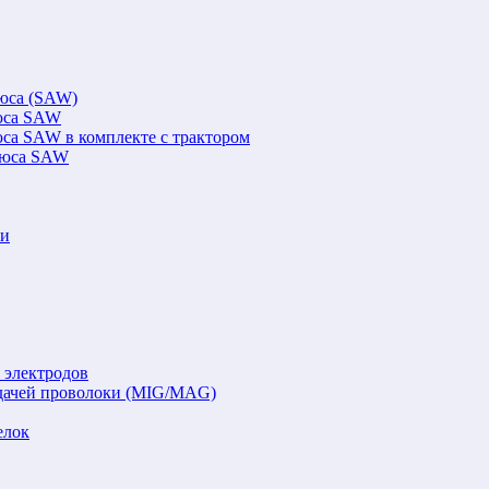
люса (SAW)
люса SAW
юса SAW в комплекте с трактором
флюса SAW
ки
 электродов
подачей проволоки (MIG/MAG)
елок