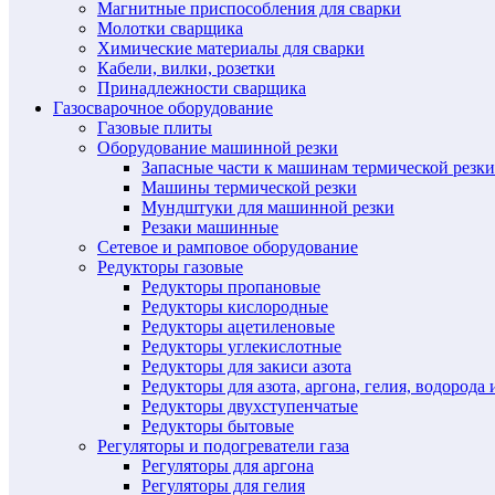
Магнитные приспособления для сварки
Молотки сварщика
Химические материалы для сварки
Кабели, вилки, розетки
Принадлежности сварщика
Газосварочное оборудование
Газовые плиты
Оборудование машинной резки
Запасные части к машинам термической резки
Машины термической резки
Мундштуки для машинной резки
Резаки машинные
Сетевое и рамповое оборудование
Редукторы газовые
Редукторы пропановые
Редукторы кислородные
Редукторы ацетиленовые
Редукторы углекислотные
Редукторы для закиси азота
Редукторы для азота, аргона, гелия, водорода 
Редукторы двухступенчатые
Редукторы бытовые
Регуляторы и подогреватели газа
Регуляторы для аргона
Регуляторы для гелия