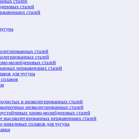
анных сталей
бденовых сталей
ержавеющих сталей
чугуна
колегированных сталей
колегированных сталей
ромо-молибденовых сталей
ованных нержавеющих сталей
авов для чугуна
 сплавов
ов
еродистых и низколегированных сталей
окопрочных низколегированных сталей
лоустойчивых хромо-молибденовых сталей
ве высоколегированных нержавеющих сталей
е никелевых сплавов для чугуна
лавки