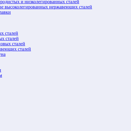
еродистых и низколегированных сталей
ове высоколегированных нержавеющих сталей
лавки
ых сталей
ых сталей
новых сталей
авеющих сталей
уна
и
м