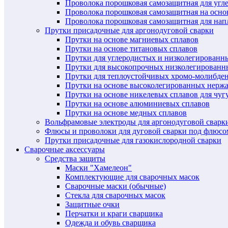
Проволока порошковая самозащитная для угл
Проволока порошковая самозащитная на осн
Проволока порошковая самозащитная для нап
Прутки присадочные для аргонодуговой сварки
Прутки на основе магниевых сплавов
Прутки на основе титановых сплавов
Прутки для углеродистых и низколегированн
Прутки для высокопрочных низколегированн
Прутки для теплоустойчивых хромо-молибде
Прутки на основе высоколегированных нерж
Прутки на основе никелевых сплавов для чуг
Прутки на основе алюминиевых сплавов
Прутки на основе медных сплавов
Вольфрамовые электроды для аргонодуговой сварк
Флюсы и проволоки для дуговой сварки под флюсо
Прутки присадочные для газокислородной сварки
Сварочные аксессуары
Средства защиты
Маски "Хамелеон"
Комплектующие для сварочных масок
Сварочные маски (обычные)
Стекла для сварочных масок
Защитные очки
Перчатки и краги сварщика
Одежда и обувь сварщика