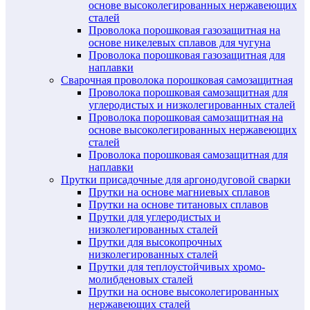
основе высоколегированных нержавеющих
сталей
Проволока порошковая газозащитная на
основе никелевых сплавов для чугуна
Проволока порошковая газозащитная для
наплавки
Сварочная проволока порошковая самозащитная
Проволока порошковая самозащитная для
углеродистых и низколегированных сталей
Проволока порошковая самозащитная на
основе высоколегированных нержавеющих
сталей
Проволока порошковая самозащитная для
наплавки
Прутки присадочные для аргонодуговой сварки
Прутки на основе магниевых сплавов
Прутки на основе титановых сплавов
Прутки для углеродистых и
низколегированных сталей
Прутки для высокопрочных
низколегированных сталей
Прутки для теплоустойчивых хромо-
молибденовых сталей
Прутки на основе высоколегированных
нержавеющих сталей