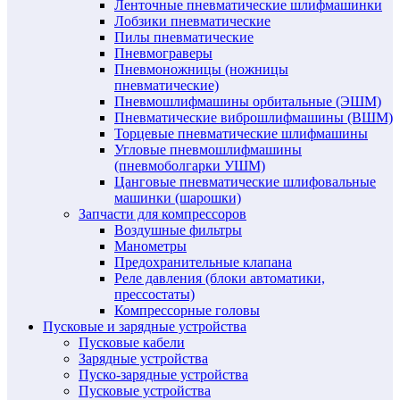
Ленточные пневматические шлифмашинки
Лобзики пневматические
Пилы пневматические
Пневмограверы
Пневмоножницы (ножницы
пневматические)
Пневмошлифмашины орбитальные (ЭШМ)
Пневматические виброшлифмашины (ВШМ)
Торцевые пневматические шлифмашины
Угловые пневмошлифмашины
(пневмоболгарки УШМ)
Цанговые пневматические шлифовальные
машинки (шарошки)
Запчасти для компрессоров
Воздушные фильтры
Манометры
Предохранительные клапана
Реле давления (блоки автоматики,
прессостаты)
Компрессорные головы
Пусковые и зарядные устройства
Пусковые кабели
Зарядные устройства
Пуско-зарядные устройства
Пусковые устройства