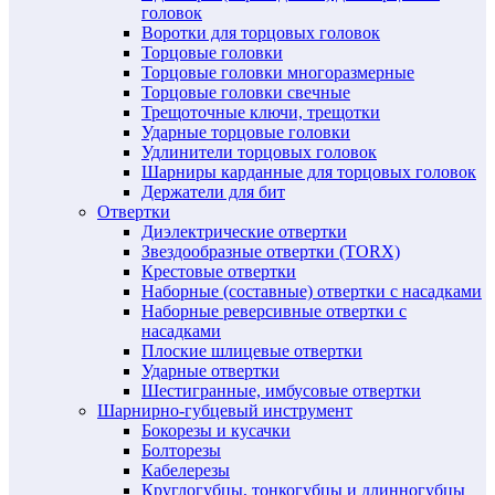
головок
Воротки для торцовых головок
Торцовые головки
Торцовые головки многоразмерные
Торцовые головки свечные
Трещоточные ключи, трещотки
Ударные торцовые головки
Удлинители торцовых головок
Шарниры карданные для торцовых головок
Держатели для бит
Отвертки
Диэлектрические отвертки
Звездообразные отвертки (TORX)
Крестовые отвертки
Наборные (составные) отвертки с насадками
Наборные реверсивные отвертки с
насадками
Плоские шлицевые отвертки
Ударные отвертки
Шестигранные, имбусовые отвертки
Шарнирно-губцевый инструмент
Бокорезы и кусачки
Болторезы
Кабелерезы
Круглогубцы, тонкогубцы и длинногубцы