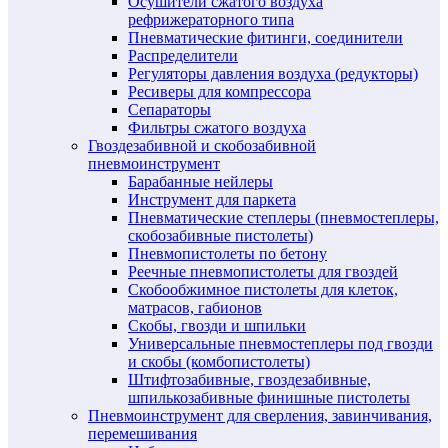
Осушители сжатого воздуха
рефрижераторного типа
Пневматические фитинги, соединители
Распределители
Регуляторы давления воздуха (редукторы)
Ресиверы для компрессора
Сепараторы
Фильтры сжатого воздуха
Гвоздезабивной и скобозабивной
пневмоинструмент
Барабанные нейлеры
Инструмент для паркета
Пневматические степлеры (пневмостеплеры,
скобозабивные пистолеты)
Пневмопистолеты по бетону
Реечные пневмопистолеты для гвоздей
Скобообжимное пистолеты для клеток,
матрасов, габионов
Скобы, гвозди и шпильки
Универсальные пневмостеплеры под гвозди
и скобы (комбопистолеты)
Штифтозабивные, гвоздезабивные,
шпилькозабивные финишные пистолеты
Пневмоинструмент для сверления, завинчивания,
перемешивания