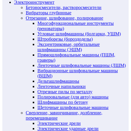
Электроинструмент
Бетоносмесители, растворосмесители
Вибраторы глубинные
Отрезание, шлифование, полирование
Многофункциональные инструменты
(реноваторы)
Угловые шлифмашины (болгарки, УШМ)
Штроборезы (бороздоделы)
Эксцентриковые, орбитальные
шлифмашины (ЭШМ)
Прямошлифовальные машины (ПШМ,
граверы)
Ленточные шлифовальные машины (ЛШМ)
Вибрационные шлифовальные машины
(ВШМ)
Дельташлифмашины
Ленточные напильники
Отрезные пилы по металлу
Полировальные (для авто) машины
Шлифмашины по бетону
Щеточные шлифовальные машины
Сверление, завинчивание, долбление,
перемешивание
Электрические дрели
Электрические ударные дрели