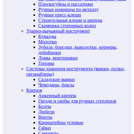
Плоскогубцы и пассатижи
Ручные ножницы по металлу
Ручные пресс-клещи
Строительные клещи и щипцы
Съемники стопорных колец
Ударно-рычажный инструмент
Кувалды
Молотки
Зубила, бородки, выколотки, кернеры,
добойники
Ломы, монтировки
Топоры
Системы хранения инструмента (ящики, полки,
органайзеры)
Складские ящики
Чемоданы, боксы
Крепеж
Анкерный крепёж
Гвозди и скобы для ручных степлеров
Болты
Дюбели
Винты
Кронштейны угловые
Гайки
Саморезы