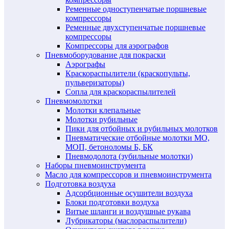
Ременные одноступенчатые поршневые
компрессоры
Ременные двухступенчатые поршневые
компрессоры
Компрессоры для аэрографов
Пневмоборудование для покраски
Аэрографы
Краскораспылители (краскопульты,
пульверизаторы)
Сопла для краскораспылителей
Пневмомолотки
Молотки клепальные
Молотки рубильные
Пики для отбойных и рубильных молотков
Пневматические отбойные молотки МО,
МОП, бетоноломы Б, БК
Пневмодолота (зубильные молотки)
Наборы пневмоинструмента
Масло для компрессоров и пневмоинструмента
Подготовка воздуха
Адсорбционные осушители воздуха
Блоки подготовки воздуха
Витые шланги и воздушные рукава
Лубрикаторы (маслораспылители)