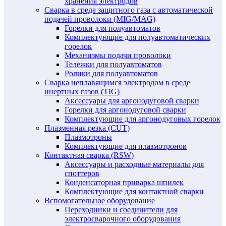
хранения электродов
Сварка в среде защитного газа с автоматической
подачей проволоки (MIG/MAG)
Горелки для полуавтоматов
Комплектующие для полуавтоматических
горелок
Механизмы подачи проволоки
Тележки для полуавтоматов
Ролики для полуавтоматов
Сварка неплавящимся электродом в среде
инертных газов (TIG)
Аксессуары для аргонодуговой сварки
Горелки для аргонодуговой сварки
Комплектующие для аргонодуговых горелок
Плазменная резка (CUT)
Плазмотроны
Комплектующие для плазмотронов
Контактная сварка (RSW)
Аксессуары и расходные материалы для
споттеров
Конденсаторная приварка шпилек
Комплектующие для контактной сварки
Вспомогательное оборудование
Переходники и соединители для
электросварочного оборудования