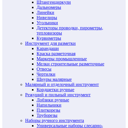
Штангенциркули
Дальномеры
Линейки
Нивелиры
Угольники
Детекторы проводки, пирометры,
тепловизоры
Курвиметры
Инструмент для разметки
Карандаши
Краска разметочная
Маркеры промышленные
Мелки строительные разметочные
Отвесы
Чертилки
Шнуры малярные
Малярный и отделочный инструмент
Кордщетки ручные
Режущий и пильный инструмент
Лобзики ручные
Напильники
Плиткорезы
Труборезы
Наборы ручного инструмента
Универсальные наборы слесарно-