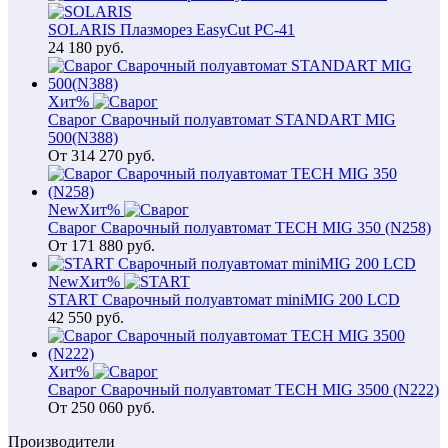
SOLARIS Плазморез EasyCut PC-41
24 180
руб.
Хит
%
Сварог Сварочный полуавтомат STANDART MIG
500(N388)
От
314 270
руб.
New
Хит
%
Сварог Сварочный полуавтомат TECH MIG 350 (N258)
От
171 880
руб.
New
Хит
%
START Сварочный полуавтомат miniMIG 200 LCD
42 550
руб.
Хит
%
Сварог Сварочный полуавтомат TECH MIG 3500 (N222)
От
250 060
руб.
Производители