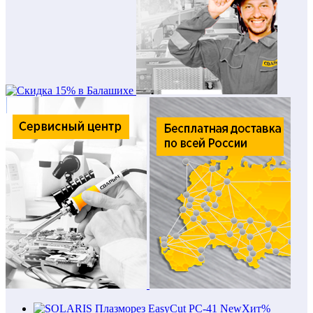
New
Хит
%