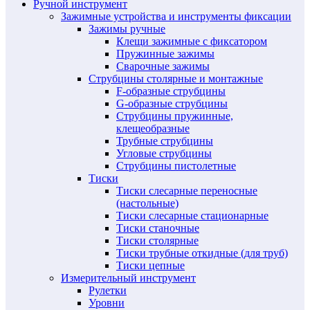
Ручной инструмент
Зажимные устройства и инструменты фиксации
Зажимы ручные
Клещи зажимные с фиксатором
Пружинные зажимы
Сварочные зажимы
Струбцины столярные и монтажные
F-образные струбцины
G-образные струбцины
Струбцины пружинные,
клещеобразные
Трубные струбцины
Угловые струбцины
Струбцины пистолетные
Тиски
Тиски слесарные переносные
(настольные)
Тиски слесарные стационарные
Тиски станочные
Тиски столярные
Тиски трубные откидные (для труб)
Тиски цепные
Измерительный инструмент
Рулетки
Уровни