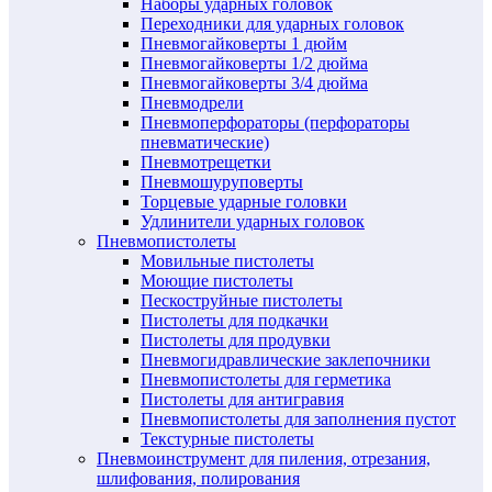
Наборы ударных головок
Переходники для ударных головок
Пневмогайковерты 1 дюйм
Пневмогайковерты 1/2 дюйма
Пневмогайковерты 3/4 дюйма
Пневмодрели
Пневмоперфораторы (перфораторы
пневматические)
Пневмотрещетки
Пневмошуруповерты
Торцевые ударные головки
Удлинители ударных головок
Пневмопистолеты
Мовильные пистолеты
Моющие пистолеты
Пескоструйные пистолеты
Пистолеты для подкачки
Пистолеты для продувки
Пневмогидравлические заклепочники
Пневмопистолеты для герметика
Пистолеты для антигравия
Пневмопистолеты для заполнения пустот
Текстурные пистолеты
Пневмоинструмент для пиления, отрезания,
шлифования, полирования