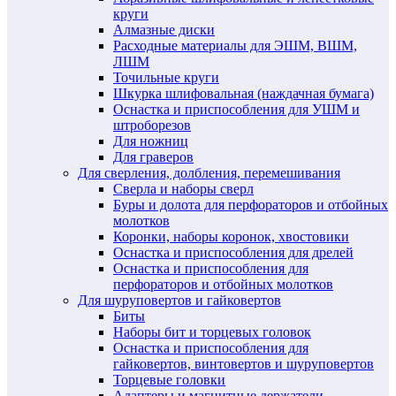
круги
Алмазные диски
Расходные материалы для ЭШМ, ВШМ,
ЛШМ
Точильные круги
Шкурка шлифовальная (наждачная бумага)
Оснастка и приспособления для УШМ и
штроборезов
Для ножниц
Для граверов
Для сверления, долбления, перемешивания
Сверла и наборы сверл
Буры и долота для перфораторов и отбойных
молотков
Коронки, наборы коронок, хвостовики
Оснастка и приспособления для дрелей
Оснастка и приспособления для
перфораторов и отбойных молотков
Для шуруповертов и гайковертов
Биты
Наборы бит и торцевых головок
Оснастка и приспособления для
гайковертов, винтовертов и шуруповертов
Торцевые головки
Адаптеры и магнитные держатели