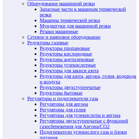
Оборудование машинной резки
Запасные части к машинам термической
резки
Машины термической резки
Мундштуки для машинной резки
Резаки машинные
Сетевое и рамповое оборудование
Редукторы газовые
Редукторы пропановые
Редукторы кислородные
Редукторы ацетиленовые
Редукторы углекислотные
Редукторы для закиси азота
Редукторы для азота, аргона, гелия, водорода
и воздуха
Редукторы двухступенчатые
Редукторы бытовые
Регуляторы и подогреватели газа
Регуляторы для аргона
Регуляторы для гелия
Регуляторы для углекислоты и аргона
Регуляторы двухступенчатые c функцией
газосбережения для Аргона/СО2
Подогреватели углекислого газа и блоки
питания