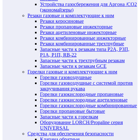
Устройства газосбережения для Аргона /СО2
(экономайзеры)
Резаки газовые и комплектующие к ним
Резаки керосиновые
Резаки пропановые инжекторные
Резаки ацетиленовые инжекторные
Резаки комбинированные инжекторные
Резаки комбинированные трехтрубные
Запасные части к резакам типа Р2А, Р3П,
Р1А, Р1П, RB-22
Запасные части к трехтрубным резакам
Запасные части к резакам GCE
Горелки газовые и комплектующие к ним
Горелки газовоздушные
Горелки газовоздушные с системой против
закручивания рукава
Горелки газокислородные пропановые
Горелки газокислородные ацетиленовые
Горелки газокислородные комбинированные
Горелки пропановые бытовые
Запасные части к горелкам
Оборудование LORCH/Propaline серия
UNIVERSAL
Средства для обеспечения безопасности
Клапана обратные