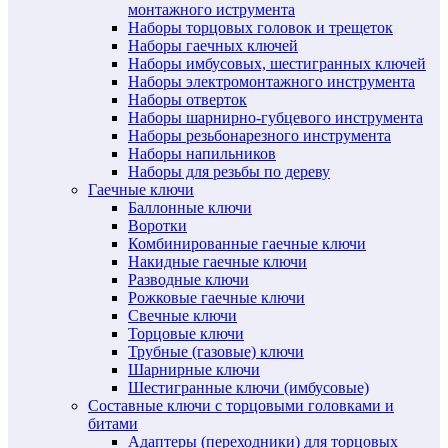
монтажного иструмента
Наборы торцовых головок и трещеток
Наборы гаечных ключей
Наборы имбусовых, шестигранных ключей
Наборы электромонтажного инструмента
Наборы отверток
Наборы шарнирно-губцевого инструмента
Наборы резьбонарезного инструмента
Наборы напильников
Наборы для резьбы по дереву
Гаечные ключи
Баллонные ключи
Воротки
Комбинированные гаечные ключи
Накидные гаечные ключи
Разводные ключи
Рожковые гаечные ключи
Свечные ключи
Торцовые ключи
Трубные (газовые) ключи
Шарнирные ключи
Шестигранные ключи (имбусовые)
Составные ключи с торцовыми головками и
битами
Адаптеры (переходники) для торцовых