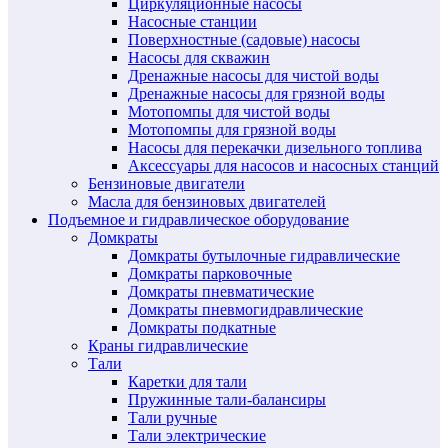
Циркуляционные насосы
Насосные станции
Поверхностные (садовые) насосы
Насосы для скважин
Дренажные насосы для чистой воды
Дренажные насосы для грязной воды
Мотопомпы для чистой воды
Мотопомпы для грязной воды
Насосы для перекачки дизельного топлива
Аксессуары для насосов и насосных станций
Бензиновые двигатели
Масла для бензиновых двигателей
Подъемное и гидравлическое оборудование
Домкраты
Домкраты бутылочные гидравлические
Домкраты парковочные
Домкраты пневматические
Домкраты пневмогидравлические
Домкраты подкатные
Краны гидравлические
Тали
Каретки для тали
Пружинные тали-балансиры
Тали ручные
Тали электрические