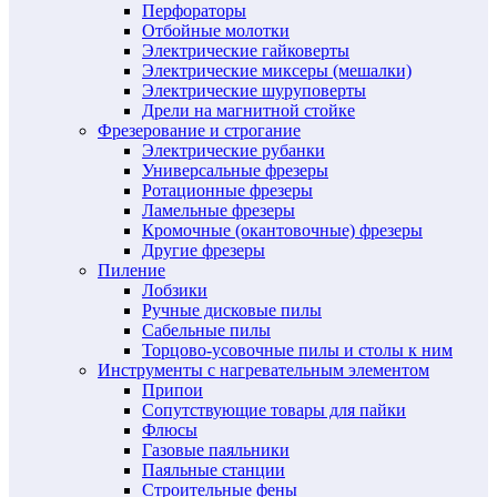
Перфораторы
Отбойные молотки
Электрические гайковерты
Электрические миксеры (мешалки)
Электрические шуруповерты
Дрели на магнитной стойке
Фрезерование и строгание
Электрические рубанки
Универсальные фрезеры
Ротационные фрезеры
Ламельные фрезеры
Кромочные (окантовочные) фрезеры
Другие фрезеры
Пиление
Лобзики
Ручные дисковые пилы
Сабельные пилы
Торцово-усовочные пилы и столы к ним
Инструменты с нагревательным элементом
Припои
Сопутствующие товары для пайки
Флюсы
Газовые паяльники
Паяльные станции
Строительные фены