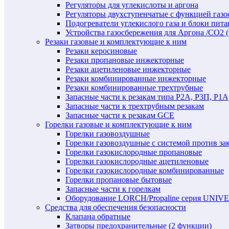
Регуляторы для углекислоты и аргона
Регуляторы двухступенчатые c функцией газ
Подогреватели углекислого газа и блоки пита
Устройства газосбережения для Аргона /СО2 
Резаки газовые и комплектующие к ним
Резаки керосиновые
Резаки пропановые инжекторные
Резаки ацетиленовые инжекторные
Резаки комбинированные инжекторные
Резаки комбинированные трехтрубные
Запасные части к резакам типа Р2А, Р3П, Р1А
Запасные части к трехтрубным резакам
Запасные части к резакам GCE
Горелки газовые и комплектующие к ним
Горелки газовоздушные
Горелки газовоздушные с системой против за
Горелки газокислородные пропановые
Горелки газокислородные ацетиленовые
Горелки газокислородные комбинированные
Горелки пропановые бытовые
Запасные части к горелкам
Оборудование LORCH/Propaline серия UNI
Средства для обеспечения безопасности
Клапана обратные
Затворы предохранительные (2 функции)