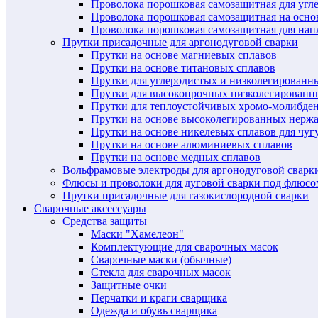
Проволока порошковая самозащитная для угл
Проволока порошковая самозащитная на осн
Проволока порошковая самозащитная для нап
Прутки присадочные для аргонодуговой сварки
Прутки на основе магниевых сплавов
Прутки на основе титановых сплавов
Прутки для углеродистых и низколегированн
Прутки для высокопрочных низколегированн
Прутки для теплоустойчивых хромо-молибде
Прутки на основе высоколегированных нерж
Прутки на основе никелевых сплавов для чуг
Прутки на основе алюминиевых сплавов
Прутки на основе медных сплавов
Вольфрамовые электроды для аргонодуговой сварк
Флюсы и проволоки для дуговой сварки под флюсо
Прутки присадочные для газокислородной сварки
Сварочные аксессуары
Средства защиты
Маски "Хамелеон"
Комплектующие для сварочных масок
Сварочные маски (обычные)
Стекла для сварочных масок
Защитные очки
Перчатки и краги сварщика
Одежда и обувь сварщика