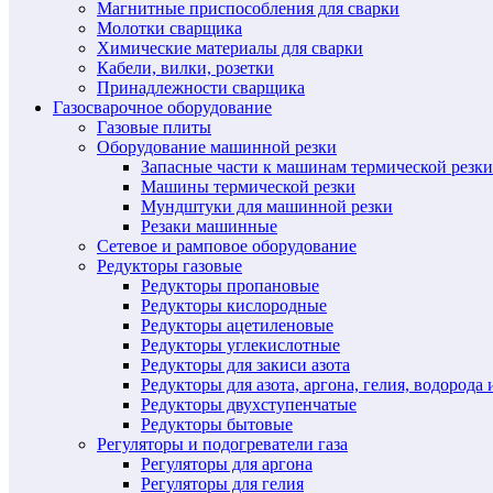
Магнитные приспособления для сварки
Молотки сварщика
Химические материалы для сварки
Кабели, вилки, розетки
Принадлежности сварщика
Газосварочное оборудование
Газовые плиты
Оборудование машинной резки
Запасные части к машинам термической резки
Машины термической резки
Мундштуки для машинной резки
Резаки машинные
Сетевое и рамповое оборудование
Редукторы газовые
Редукторы пропановые
Редукторы кислородные
Редукторы ацетиленовые
Редукторы углекислотные
Редукторы для закиси азота
Редукторы для азота, аргона, гелия, водорода 
Редукторы двухступенчатые
Редукторы бытовые
Регуляторы и подогреватели газа
Регуляторы для аргона
Регуляторы для гелия