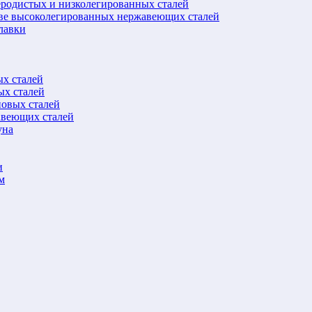
еродистых и низколегированных сталей
ове высоколегированных нержавеющих сталей
лавки
ых сталей
ых сталей
новых сталей
авеющих сталей
уна
и
м