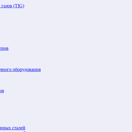
газов (TIG)
еров
очного оборудования
ия
анных сталей