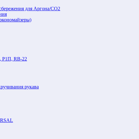
осбережения для Аргона/СО2
ния
(экономайзеры)
, Р1П, RB-22
кручивания рукава
VERSAL