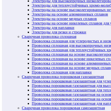
Электроды для высокопрочных низколегиров
Электроды для теплоустойчивых хромо-моли
Электроды на основе высоколегированных н
Электроды на основе алюминиевых сплавов
Электроды на основе медных сплавов
Электроды на основе никелевых сплавов для 
Электроды для наплавки
Электроды для резки и строжки
Сварочная проволока сплошная
Проволока сплошная для углеродистых и низ
Проволока сплошная для высокопрочных низ
Проволока сплошная для теплоустойчивых х
Проволока сплошная на основе высоколегир
Проволока сплошная на основе никелевых спл
Проволока сплошная на основе алюминиевых
Проволока сплошная на основе медных сплав
Проволока сплошная для наплавки
Сварочная проволока порошковая газозащитная
Проволока порошковая газозащитная для угл
Проволока порошковая газозащитная для выс
Проволока порошковая газозащитная для теп
Проволока порошковая газозащитная на осно
Проволока порошковая газозащитная на основ
Проволока порошковая газозащитная для нап
Сварочная проволока порошковая самозащитная