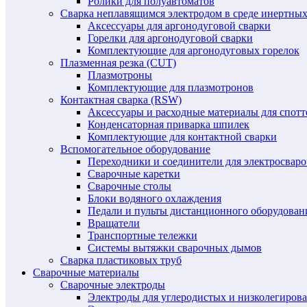
Ролики для полуавтоматов
Сварка неплавящимся электродом в среде инертных 
Аксессуары для аргонодуговой сварки
Горелки для аргонодуговой сварки
Комплектующие для аргонодуговых горелок
Плазменная резка (CUT)
Плазмотроны
Комплектующие для плазмотронов
Контактная сварка (RSW)
Аксессуары и расходные материалы для спотт
Конденсаторная приварка шпилек
Комплектующие для контактной сварки
Вспомогательное оборудование
Переходники и соединители для электросвар
Сварочные каретки
Сварочные столы
Блоки водяного охлаждения
Педали и пульты дистанционного оборудован
Вращатели
Транспортные тележки
Системы вытяжки сварочных дымов
Сварка пластиковых труб
Сварочные материалы
Сварочные электроды
Электроды для углеродистых и низколегиров