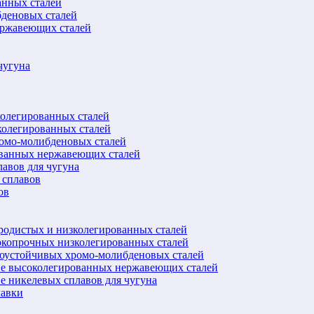
анных сталей
бденовых сталей
ержавеющих сталей
чугуна
колегированных сталей
колегированных сталей
ромо-молибденовых сталей
ованных нержавеющих сталей
авов для чугуна
 сплавов
ов
еродистых и низколегированных сталей
окопрочных низколегированных сталей
лоустойчивых хромо-молибденовых сталей
ве высоколегированных нержавеющих сталей
е никелевых сплавов для чугуна
лавки