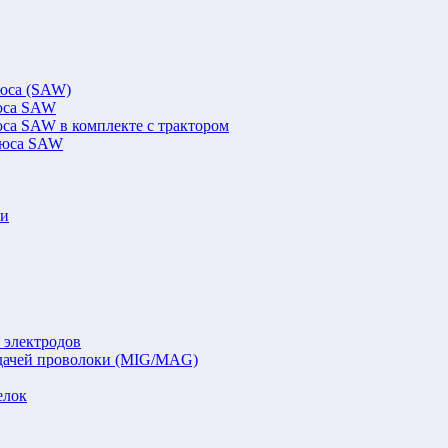
люса (SAW)
люса SAW
юса SAW в комплекте с трактором
флюса SAW
ки
 электродов
подачей проволоки (MIG/MAG)
елок