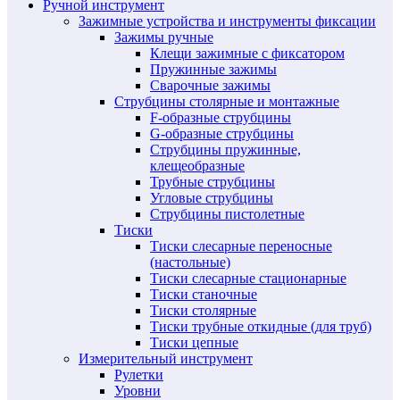
Ручной инструмент
Зажимные устройства и инструменты фиксации
Зажимы ручные
Клещи зажимные с фиксатором
Пружинные зажимы
Сварочные зажимы
Струбцины столярные и монтажные
F-образные струбцины
G-образные струбцины
Струбцины пружинные,
клещеобразные
Трубные струбцины
Угловые струбцины
Струбцины пистолетные
Тиски
Тиски слесарные переносные
(настольные)
Тиски слесарные стационарные
Тиски станочные
Тиски столярные
Тиски трубные откидные (для труб)
Тиски цепные
Измерительный инструмент
Рулетки
Уровни