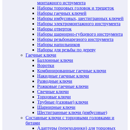
монтажного иструмента
Наборы торцовых головок и трещеток
Наборы гаечных ключей
Наборы имбусовых, шестигранных ключей
Наборы электромонтажного инструмента
Наборы отверток
Наборы шарнирно-губцевого инструмента
Наборы резьбонарезного инструмента
Наборы напильников
Наборы для резьбы по дереву
Гаечные ключи
Баллонные ключи
Воротки
Комбинированные гаечные ключи
Накидные гаечные ключи
Разводные ключи
Рожковые гаечные ключи
Свечные ключи
Торцовые ключи
Трубные (газовые) ключи
Шарнирные ключи
Шестигранные ключи (имбусовые)
Составные ключи с торцовыми головками и
битами
Адаптеры (переходники) для торцовых