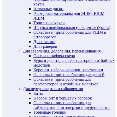
круги
Алмазные диски
Расходные материалы для ЭШМ, ВШМ,
ЛШМ
Точильные круги
Шкурка шлифовальная (наждачная бумага)
Оснастка и приспособления для УШМ и
штроборезов
Для ножниц
Для граверов
Для сверления, долбления, перемешивания
Сверла и наборы сверл
Буры и долота для перфораторов и отбойных
молотков
Коронки, наборы коронок, хвостовики
Оснастка и приспособления для дрелей
Оснастка и приспособления для
перфораторов и отбойных молотков
Для шуруповертов и гайковертов
Биты
Наборы бит и торцевых головок
Оснастка и приспособления для
гайковертов, винтовертов и шуруповертов
Торцевые головки
Адаптеры и магнитные держатели