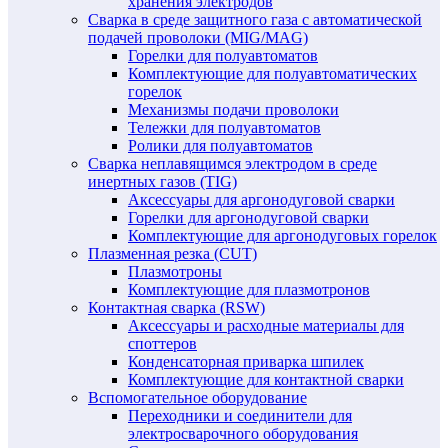
хранения электродов
Сварка в среде защитного газа с автоматической
подачей проволоки (MIG/MAG)
Горелки для полуавтоматов
Комплектующие для полуавтоматических
горелок
Механизмы подачи проволоки
Тележки для полуавтоматов
Ролики для полуавтоматов
Сварка неплавящимся электродом в среде
инертных газов (TIG)
Аксессуары для аргонодуговой сварки
Горелки для аргонодуговой сварки
Комплектующие для аргонодуговых горелок
Плазменная резка (CUT)
Плазмотроны
Комплектующие для плазмотронов
Контактная сварка (RSW)
Аксессуары и расходные материалы для
споттеров
Конденсаторная приварка шпилек
Комплектующие для контактной сварки
Вспомогательное оборудование
Переходники и соединители для
электросварочного оборудования