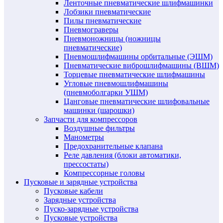
Ленточные пневматические шлифмашинки
Лобзики пневматические
Пилы пневматические
Пневмограверы
Пневмоножницы (ножницы
пневматические)
Пневмошлифмашины орбитальные (ЭШМ)
Пневматические виброшлифмашины (ВШМ)
Торцевые пневматические шлифмашины
Угловые пневмошлифмашины
(пневмоболгарки УШМ)
Цанговые пневматические шлифовальные
машинки (шарошки)
Запчасти для компрессоров
Воздушные фильтры
Манометры
Предохранительные клапана
Реле давления (блоки автоматики,
прессостаты)
Компрессорные головы
Пусковые и зарядные устройства
Пусковые кабели
Зарядные устройства
Пуско-зарядные устройства
Пусковые устройства