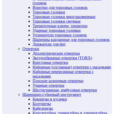
головок
Воротки для торцовых головок
Торцовые головки
Торцовые головки многоразмерные
Торцовые головки свечные
Трещоточные ключи, трещотки
Ударные торцовые головки
Удлинители торцовых головок
Шарниры карданные для торцовых головок
Держатели для бит
Отвертки
Диэлектрические отвертки
Звездообразные отвертки (TORX)
Крестовые отвертки
Наборные (составные) отвертки с насадками
Наборные реверсивные отвертки с
насадками
Плоские шлицевые отвертки
Ударные отвертки
Шестигранные, имбусовые отвертки
Шарнирно-губцевый инструмент
Бокорезы и кусачки
Болторезы
Кабелерезы
Круглогубцы, тонкогубцы и длинногубцы