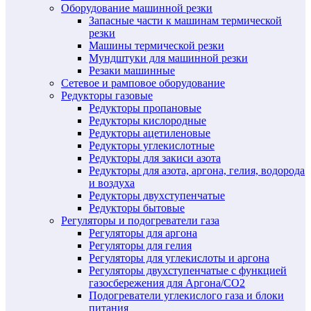
Оборудование машинной резки
Запасные части к машинам термической
резки
Машины термической резки
Мундштуки для машинной резки
Резаки машинные
Сетевое и рамповое оборудование
Редукторы газовые
Редукторы пропановые
Редукторы кислородные
Редукторы ацетиленовые
Редукторы углекислотные
Редукторы для закиси азота
Редукторы для азота, аргона, гелия, водорода
и воздуха
Редукторы двухступенчатые
Редукторы бытовые
Регуляторы и подогреватели газа
Регуляторы для аргона
Регуляторы для гелия
Регуляторы для углекислоты и аргона
Регуляторы двухступенчатые c функцией
газосбережения для Аргона/СО2
Подогреватели углекислого газа и блоки
питания