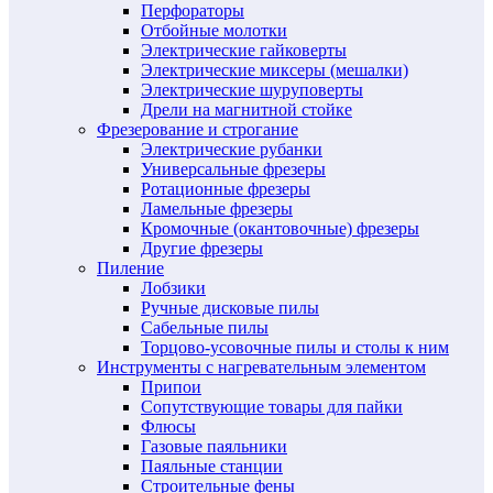
Перфораторы
Отбойные молотки
Электрические гайковерты
Электрические миксеры (мешалки)
Электрические шуруповерты
Дрели на магнитной стойке
Фрезерование и строгание
Электрические рубанки
Универсальные фрезеры
Ротационные фрезеры
Ламельные фрезеры
Кромочные (окантовочные) фрезеры
Другие фрезеры
Пиление
Лобзики
Ручные дисковые пилы
Сабельные пилы
Торцово-усовочные пилы и столы к ним
Инструменты с нагревательным элементом
Припои
Сопутствующие товары для пайки
Флюсы
Газовые паяльники
Паяльные станции
Строительные фены