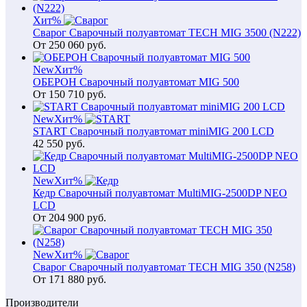
Хит
%
Сварог Сварочный полуавтомат TECH MIG 3500 (N222)
От
250 060
руб.
New
Хит
%
ОБЕРОН Сварочный полуавтомат MIG 500
От
150 710
руб.
New
Хит
%
START Сварочный полуавтомат miniMIG 200 LCD
42 550
руб.
New
Хит
%
Кедр Сварочный полуавтомат MultiMIG-2500DP NEO
LCD
От
204 900
руб.
New
Хит
%
Сварог Сварочный полуавтомат TECH MIG 350 (N258)
От
171 880
руб.
Производители