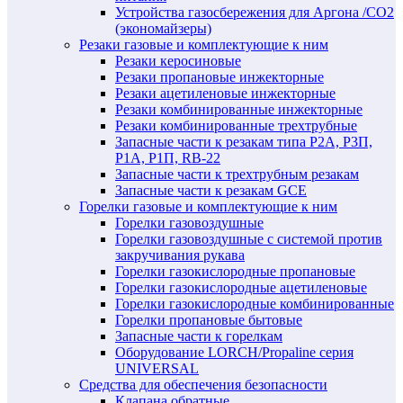
Устройства газосбережения для Аргона /СО2
(экономайзеры)
Резаки газовые и комплектующие к ним
Резаки керосиновые
Резаки пропановые инжекторные
Резаки ацетиленовые инжекторные
Резаки комбинированные инжекторные
Резаки комбинированные трехтрубные
Запасные части к резакам типа Р2А, Р3П,
Р1А, Р1П, RB-22
Запасные части к трехтрубным резакам
Запасные части к резакам GCE
Горелки газовые и комплектующие к ним
Горелки газовоздушные
Горелки газовоздушные с системой против
закручивания рукава
Горелки газокислородные пропановые
Горелки газокислородные ацетиленовые
Горелки газокислородные комбинированные
Горелки пропановые бытовые
Запасные части к горелкам
Оборудование LORCH/Propaline серия
UNIVERSAL
Средства для обеспечения безопасности
Клапана обратные