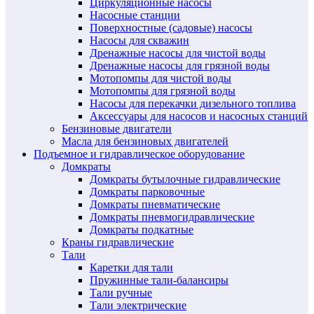
Циркуляционные насосы
Насосные станции
Поверхностные (садовые) насосы
Насосы для скважин
Дренажные насосы для чистой воды
Дренажные насосы для грязной воды
Мотопомпы для чистой воды
Мотопомпы для грязной воды
Насосы для перекачки дизельного топлива
Аксессуары для насосов и насосных станций
Бензиновые двигатели
Масла для бензиновых двигателей
Подъемное и гидравлическое оборудование
Домкраты
Домкраты бутылочные гидравлические
Домкраты парковочные
Домкраты пневматические
Домкраты пневмогидравлические
Домкраты подкатные
Краны гидравлические
Тали
Каретки для тали
Пружинные тали-балансиры
Тали ручные
Тали электрические