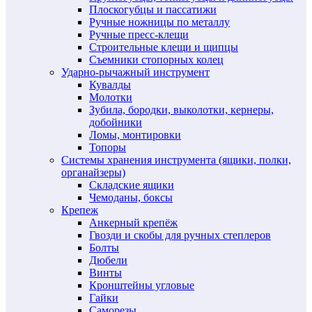
Плоскогубцы и пассатижи
Ручные ножницы по металлу
Ручные пресс-клещи
Строительные клещи и щипцы
Съемники стопорных колец
Ударно-рычажный инструмент
Кувалды
Молотки
Зубила, бородки, выколотки, кернеры,
добойники
Ломы, монтировки
Топоры
Системы хранения инструмента (ящики, полки,
органайзеры)
Складские ящики
Чемоданы, боксы
Крепеж
Анкерный крепёж
Гвозди и скобы для ручных степлеров
Болты
Дюбели
Винты
Кронштейны угловые
Гайки
Саморезы