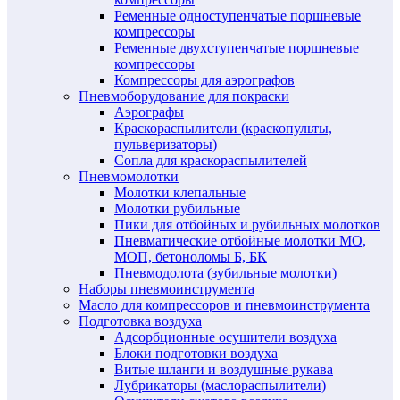
Ременные одноступенчатые поршневые
компрессоры
Ременные двухступенчатые поршневые
компрессоры
Компрессоры для аэрографов
Пневмоборудование для покраски
Аэрографы
Краскораспылители (краскопульты,
пульверизаторы)
Сопла для краскораспылителей
Пневмомолотки
Молотки клепальные
Молотки рубильные
Пики для отбойных и рубильных молотков
Пневматические отбойные молотки МО,
МОП, бетоноломы Б, БК
Пневмодолота (зубильные молотки)
Наборы пневмоинструмента
Масло для компрессоров и пневмоинструмента
Подготовка воздуха
Адсорбционные осушители воздуха
Блоки подготовки воздуха
Витые шланги и воздушные рукава
Лубрикаторы (маслораспылители)