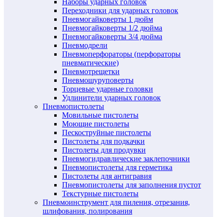
Наборы ударных головок
Переходники для ударных головок
Пневмогайковерты 1 дюйм
Пневмогайковерты 1/2 дюйма
Пневмогайковерты 3/4 дюйма
Пневмодрели
Пневмоперфораторы (перфораторы
пневматические)
Пневмотрещетки
Пневмошуруповерты
Торцевые ударные головки
Удлинители ударных головок
Пневмопистолеты
Мовильные пистолеты
Моющие пистолеты
Пескоструйные пистолеты
Пистолеты для подкачки
Пистолеты для продувки
Пневмогидравлические заклепочники
Пневмопистолеты для герметика
Пистолеты для антигравия
Пневмопистолеты для заполнения пустот
Текстурные пистолеты
Пневмоинструмент для пиления, отрезания,
шлифования, полирования