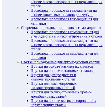
основе высоколегированных нержавеющих
сталей
Проволока порошковая газозащитная на
основе никелевых сплавов для чугуна
Проволока порошковая газозащитная для
наплавки
Сварочная проволока порошковая самозащитная
Проволока порошковая самозащитная для
углеродистых и низколегированных сталей
Проволока порошковая самозащитная на
основе высоколегированных нержавеющих
сталей
Проволока порошковая самозащитная для
наплавки
Прутки присадочные для аргонодуговой сварки
Прутки на основе магниевых сплавов
Прутки на основе титановых сплавов
Прутки для углеродистых и
низколегированных сталей
Прутки для высокопрочных
низколегированных сталей
Прутки для теплоустойчивых хромо-
молибденовых сталей
Прутки на основе высоколегированных
нержавеющих сталей