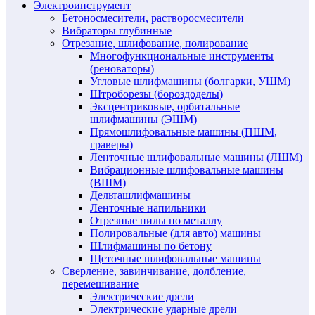
Электроинструмент
Бетоносмесители, растворосмесители
Вибраторы глубинные
Отрезание, шлифование, полирование
Многофункциональные инструменты
(реноваторы)
Угловые шлифмашины (болгарки, УШМ)
Штроборезы (бороздоделы)
Эксцентриковые, орбитальные
шлифмашины (ЭШМ)
Прямошлифовальные машины (ПШМ,
граверы)
Ленточные шлифовальные машины (ЛШМ)
Вибрационные шлифовальные машины
(ВШМ)
Дельташлифмашины
Ленточные напильники
Отрезные пилы по металлу
Полировальные (для авто) машины
Шлифмашины по бетону
Щеточные шлифовальные машины
Сверление, завинчивание, долбление,
перемешивание
Электрические дрели
Электрические ударные дрели