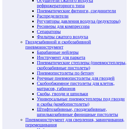
Осушители сжатого воздуха
рефрижераторного типа
Пневматические фитинги, соединители
Распределители
Регуляторы давления воздуха (редукторы)
Ресиверы для компрессора
Сепараторы
Фильтры сжатого воздуха
Гвоздезабивной и скобозабивной
пневмоинструмент
Барабанные нейлеры
Инструмент для паркета
Пневматические степлеры (пневмостеплеры,
скобозабивные пистолеты)
Пневмопистолеты по бетону
Реечные пневмопистолеты для гвоздей
Скобообжимное пистолеты для клеток,
матрасов, габионов
Скобы, гвозди и шпильки
Универсальные пневмостеплеры под гвозди
и скобы (комбопистолеты)
Штифтозабивные, гвоздезабивные,
шпилькозабивные финишные пистолеты
Пневмоинструмент для сверления, завинчивания,
перемешивания