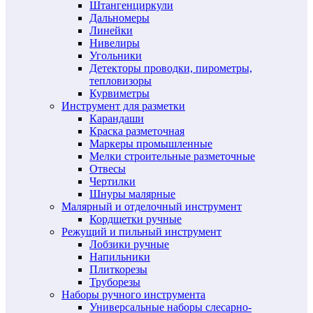
Штангенциркули
Дальномеры
Линейки
Нивелиры
Угольники
Детекторы проводки, пирометры,
тепловизоры
Курвиметры
Инструмент для разметки
Карандаши
Краска разметочная
Маркеры промышленные
Мелки строительные разметочные
Отвесы
Чертилки
Шнуры малярные
Малярный и отделочный инструмент
Кордщетки ручные
Режущий и пильный инструмент
Лобзики ручные
Напильники
Плиткорезы
Труборезы
Наборы ручного инструмента
Универсальные наборы слесарно-