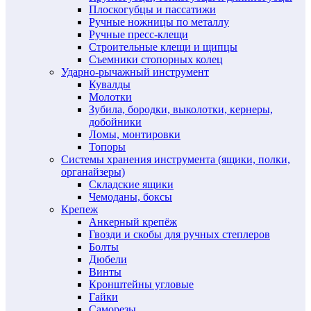
Плоскогубцы и пассатижи
Ручные ножницы по металлу
Ручные пресс-клещи
Строительные клещи и щипцы
Съемники стопорных колец
Ударно-рычажный инструмент
Кувалды
Молотки
Зубила, бородки, выколотки, кернеры,
добойники
Ломы, монтировки
Топоры
Системы хранения инструмента (ящики, полки,
органайзеры)
Складские ящики
Чемоданы, боксы
Крепеж
Анкерный крепёж
Гвозди и скобы для ручных степлеров
Болты
Дюбели
Винты
Кронштейны угловые
Гайки
Саморезы