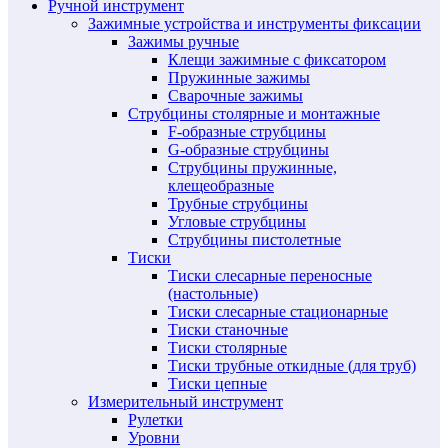
Ручной инструмент
Зажимные устройства и инструменты фиксации
Зажимы ручные
Клещи зажимные с фиксатором
Пружинные зажимы
Сварочные зажимы
Струбцины столярные и монтажные
F-образные струбцины
G-образные струбцины
Струбцины пружинные,
клещеобразные
Трубные струбцины
Угловые струбцины
Струбцины пистолетные
Тиски
Тиски слесарные переносные
(настольные)
Тиски слесарные стационарные
Тиски станочные
Тиски столярные
Тиски трубные откидные (для труб)
Тиски цепные
Измерительный инструмент
Рулетки
Уровни