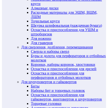
круги
Алмазные диски
Расходные материалы для ЭШМ, ВШМ,
ЛШМ
Точильные круги
Шкурка шлифовальная (наждачная бумага)
Оснастка и приспособления для УШМ и
штроборезов
Для ножниц
Для граверов
Для сверления, долбления, перемешивания
Сверла и наборы сверл
Буры и долота для перфораторов и отбойных
молотков
Коронки, наборы коронок, хвостовики
Оснастка и приспособления для дрелей
Оснастка и приспособления для
перфораторов и отбойных молотков
Для шуруповертов и гайковертов
Биты
Наборы бит и торцевых головок
Оснастка и приспособления для
гайковертов, винтовертов и шуруповертов
Торцевые головки
Адаптеры и магнитные держатели