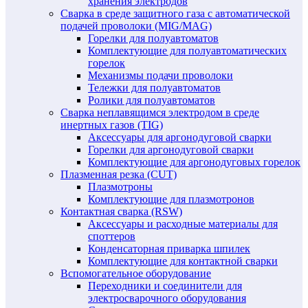
хранения электродов
Сварка в среде защитного газа с автоматической
подачей проволоки (MIG/MAG)
Горелки для полуавтоматов
Комплектующие для полуавтоматических
горелок
Механизмы подачи проволоки
Тележки для полуавтоматов
Ролики для полуавтоматов
Сварка неплавящимся электродом в среде
инертных газов (TIG)
Аксессуары для аргонодуговой сварки
Горелки для аргонодуговой сварки
Комплектующие для аргонодуговых горелок
Плазменная резка (CUT)
Плазмотроны
Комплектующие для плазмотронов
Контактная сварка (RSW)
Аксессуары и расходные материалы для
споттеров
Конденсаторная приварка шпилек
Комплектующие для контактной сварки
Вспомогательное оборудование
Переходники и соединители для
электросварочного оборудования