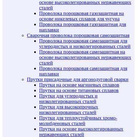
основе высоколегированных нержавеющих
сталей
Проволока порошковая газозащитная на
основе никелевых сплавов для чугуна
Проволока порошковая газозащитная для
наплавки
Сварочная проволока порошковая самозащитная
Проволока порошковая самозащитная для
углеродистых и низколегированных сталей
Проволока порошковая самозащитная на
основе высоколегированных нержавеющих
сталей
Проволока порошковая самозащитная для
наплавки
Прутки присадочные для аргонодуговой сварки
Прутки на основе магниевых сплавов
Прутки на основе титановых сплавов
Прутки для углеродистых и
низколегированных сталей
Прутки для высокопрочных
низколегированных сталей
Прутки для теплоустойчивых хромо-
молибденовых сталей
Прутки на основе высоколегированных
нержавеющих сталей