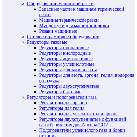
Оборудование машинной резки
Запасные части к машинам термической
резки
Машины термической резки
Мундштуки для машинной резки
Резаки машинные
Сетевое и рамповое оборудование
Редукторы газовые
Редукторы пропановые
Редукторы кислородные
Редукторы ацетиленовые
Редукторы углекислотные
Редукторы для закиси азота
Редукторы для азота, аргона, гелия, водорода
и воздуха
Редукторы двухступенчатые
Редукторы бытовые
Регуляторы и подогреватели газа
Регуляторы для аргона
Регуляторы для гелия
Регуляторы для углекислоты и аргона
Регуляторы двухступенчатые c функцией
газосбережения для Аргона/СО2
Подогреватели углекислого газа и блоки
питания