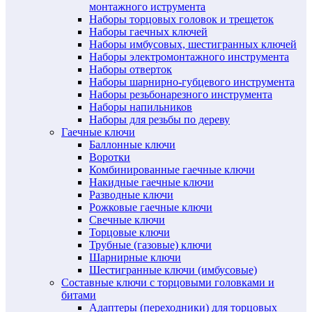
монтажного иструмента
Наборы торцовых головок и трещеток
Наборы гаечных ключей
Наборы имбусовых, шестигранных ключей
Наборы электромонтажного инструмента
Наборы отверток
Наборы шарнирно-губцевого инструмента
Наборы резьбонарезного инструмента
Наборы напильников
Наборы для резьбы по дереву
Гаечные ключи
Баллонные ключи
Воротки
Комбинированные гаечные ключи
Накидные гаечные ключи
Разводные ключи
Рожковые гаечные ключи
Свечные ключи
Торцовые ключи
Трубные (газовые) ключи
Шарнирные ключи
Шестигранные ключи (имбусовые)
Составные ключи с торцовыми головками и
битами
Адаптеры (переходники) для торцовых