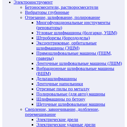
Электроинструмент
Бетоносмесители, растворосмесители
Вибраторы глубинные
Отрезание, шлифование, полирование
Многофункциональные инструменты
(реноваторы)
Угловые шлифмашины (болгарки, УШМ)
Штроборезы (бороздоделы)
Эксцентриковые, орбитальные
шлифмашины (ЭШМ)
Прямошлифовальные машины (ПШМ,
граверы)
Ленточные шлифовальные машины (ЛШМ)
Вибрационные шлифовальные машины
(ВШМ)
Дельташлифмашины
Ленточные напильники
Отрезные пилы по металлу
Полировальные (для авто) машины
Шлифмашины по бетону
Щеточные шлифовальные машины
Сверление, завинчивание, долбление,
перемешивание
Электрические дрели
Электрические ударные дрели