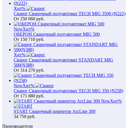
Хит
%
Сварог Сварочный полуавтомат TECH MIG 3500 (N222)
От
250 060
руб.
New
Хит
%
ОБЕРОН Сварочный полуавтомат MIG 500
От
150 710
руб.
Хит
%
Сварог Сварочный полуавтомат STANDART MIG
500(N388)
От
314 270
руб.
New
Хит
%
Сварог Сварочный полуавтомат TECH MIG 350 (N258)
От
171 880
руб.
New
Хит
%
START Сварочный инвертор ArcLine 300
34 750
руб.
Производители