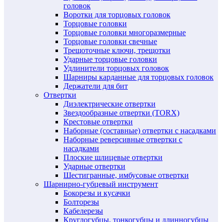
головок
Воротки для торцовых головок
Торцовые головки
Торцовые головки многоразмерные
Торцовые головки свечные
Трещоточные ключи, трещотки
Ударные торцовые головки
Удлинители торцовых головок
Шарниры карданные для торцовых головок
Держатели для бит
Отвертки
Диэлектрические отвертки
Звездообразные отвертки (TORX)
Крестовые отвертки
Наборные (составные) отвертки с насадками
Наборные реверсивные отвертки с
насадками
Плоские шлицевые отвертки
Ударные отвертки
Шестигранные, имбусовые отвертки
Шарнирно-губцевый инструмент
Бокорезы и кусачки
Болторезы
Кабелерезы
Круглогубцы, тонкогубцы и длинногубцы