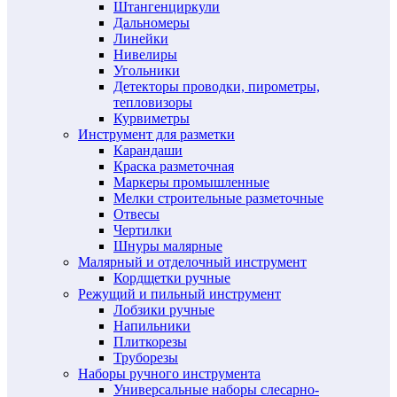
Штангенциркули
Дальномеры
Линейки
Нивелиры
Угольники
Детекторы проводки, пирометры,
тепловизоры
Курвиметры
Инструмент для разметки
Карандаши
Краска разметочная
Маркеры промышленные
Мелки строительные разметочные
Отвесы
Чертилки
Шнуры малярные
Малярный и отделочный инструмент
Кордщетки ручные
Режущий и пильный инструмент
Лобзики ручные
Напильники
Плиткорезы
Труборезы
Наборы ручного инструмента
Универсальные наборы слесарно-