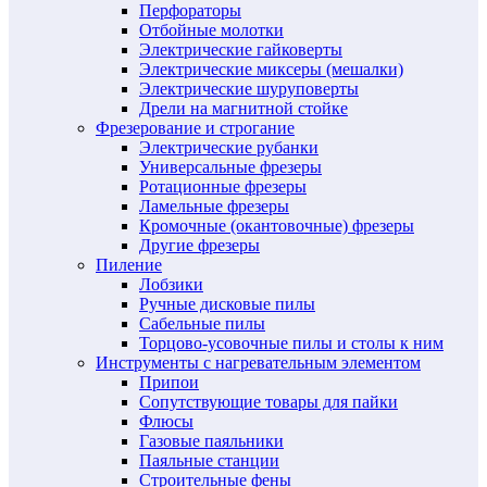
Перфораторы
Отбойные молотки
Электрические гайковерты
Электрические миксеры (мешалки)
Электрические шуруповерты
Дрели на магнитной стойке
Фрезерование и строгание
Электрические рубанки
Универсальные фрезеры
Ротационные фрезеры
Ламельные фрезеры
Кромочные (окантовочные) фрезеры
Другие фрезеры
Пиление
Лобзики
Ручные дисковые пилы
Сабельные пилы
Торцово-усовочные пилы и столы к ним
Инструменты с нагревательным элементом
Припои
Сопутствующие товары для пайки
Флюсы
Газовые паяльники
Паяльные станции
Строительные фены