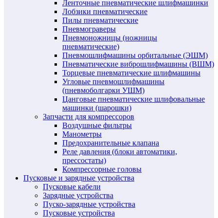
Ленточные пневматические шлифмашинки
Лобзики пневматические
Пилы пневматические
Пневмограверы
Пневмоножницы (ножницы
пневматические)
Пневмошлифмашины орбитальные (ЭШМ)
Пневматические виброшлифмашины (ВШМ)
Торцевые пневматические шлифмашины
Угловые пневмошлифмашины
(пневмоболгарки УШМ)
Цанговые пневматические шлифовальные
машинки (шарошки)
Запчасти для компрессоров
Воздушные фильтры
Манометры
Предохранительные клапана
Реле давления (блоки автоматики,
прессостаты)
Компрессорные головы
Пусковые и зарядные устройства
Пусковые кабели
Зарядные устройства
Пуско-зарядные устройства
Пусковые устройства