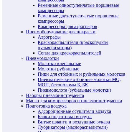
Ременные одноступенчатые поршневые
компрессоры
Ременные двухступенчатые поршневые
компрессоры
Компрессоры для аэрографов
Пневмоборудование для покраски
Аэрографы
Краскораспылители (краскопульты,
пульверизаторы)
Сопла для краскораспылителей
Пневмомолотки
Молотки клепальные
Молотки рубильные
Пики для отбойных и рубильных молотков
Пневматические отбойные молотки МО,
МОП, бетоноломы Б, БК
Пневмодолота (зубильные молотки)
Наборы пневмоинструмента
Масло для компрессоров и пневмоинструмента
Подготовка воздуха
Адсорбционные осушители воздуха
Блоки подготовки воздуха
Витые шланги и воздушные рукава
Лубрикаторы (маслораспылители)