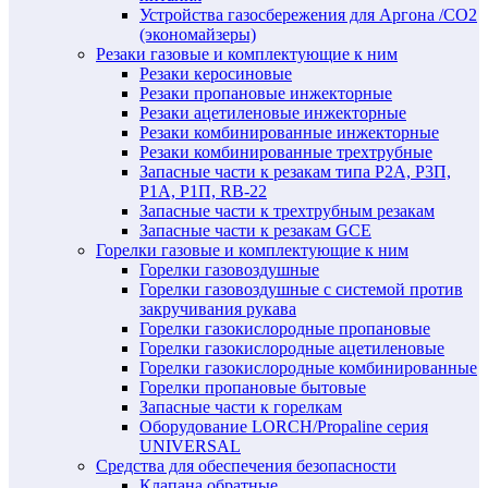
Устройства газосбережения для Аргона /СО2
(экономайзеры)
Резаки газовые и комплектующие к ним
Резаки керосиновые
Резаки пропановые инжекторные
Резаки ацетиленовые инжекторные
Резаки комбинированные инжекторные
Резаки комбинированные трехтрубные
Запасные части к резакам типа Р2А, Р3П,
Р1А, Р1П, RB-22
Запасные части к трехтрубным резакам
Запасные части к резакам GCE
Горелки газовые и комплектующие к ним
Горелки газовоздушные
Горелки газовоздушные с системой против
закручивания рукава
Горелки газокислородные пропановые
Горелки газокислородные ацетиленовые
Горелки газокислородные комбинированные
Горелки пропановые бытовые
Запасные части к горелкам
Оборудование LORCH/Propaline серия
UNIVERSAL
Средства для обеспечения безопасности
Клапана обратные