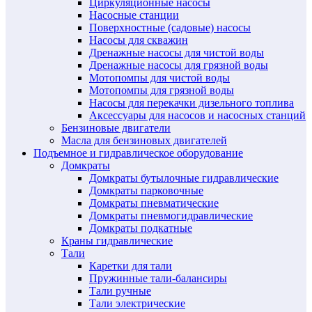
Циркуляционные насосы
Насосные станции
Поверхностные (садовые) насосы
Насосы для скважин
Дренажные насосы для чистой воды
Дренажные насосы для грязной воды
Мотопомпы для чистой воды
Мотопомпы для грязной воды
Насосы для перекачки дизельного топлива
Аксессуары для насосов и насосных станций
Бензиновые двигатели
Масла для бензиновых двигателей
Подъемное и гидравлическое оборудование
Домкраты
Домкраты бутылочные гидравлические
Домкраты парковочные
Домкраты пневматические
Домкраты пневмогидравлические
Домкраты подкатные
Краны гидравлические
Тали
Каретки для тали
Пружинные тали-балансиры
Тали ручные
Тали электрические