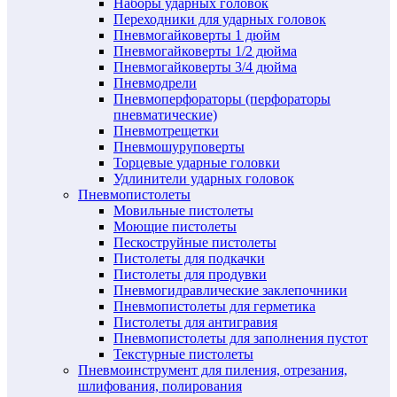
Наборы ударных головок
Переходники для ударных головок
Пневмогайковерты 1 дюйм
Пневмогайковерты 1/2 дюйма
Пневмогайковерты 3/4 дюйма
Пневмодрели
Пневмоперфораторы (перфораторы
пневматические)
Пневмотрещетки
Пневмошуруповерты
Торцевые ударные головки
Удлинители ударных головок
Пневмопистолеты
Мовильные пистолеты
Моющие пистолеты
Пескоструйные пистолеты
Пистолеты для подкачки
Пистолеты для продувки
Пневмогидравлические заклепочники
Пневмопистолеты для герметика
Пистолеты для антигравия
Пневмопистолеты для заполнения пустот
Текстурные пистолеты
Пневмоинструмент для пиления, отрезания,
шлифования, полирования