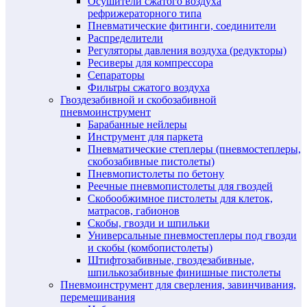
Осушители сжатого воздуха
рефрижераторного типа
Пневматические фитинги, соединители
Распределители
Регуляторы давления воздуха (редукторы)
Ресиверы для компрессора
Сепараторы
Фильтры сжатого воздуха
Гвоздезабивной и скобозабивной
пневмоинструмент
Барабанные нейлеры
Инструмент для паркета
Пневматические степлеры (пневмостеплеры,
скобозабивные пистолеты)
Пневмопистолеты по бетону
Реечные пневмопистолеты для гвоздей
Скобообжимное пистолеты для клеток,
матрасов, габионов
Скобы, гвозди и шпильки
Универсальные пневмостеплеры под гвозди
и скобы (комбопистолеты)
Штифтозабивные, гвоздезабивные,
шпилькозабивные финишные пистолеты
Пневмоинструмент для сверления, завинчивания,
перемешивания