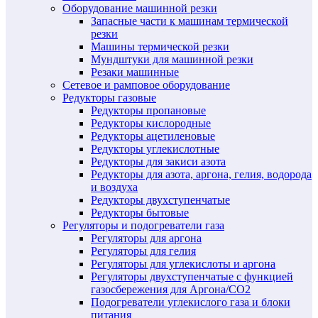
Оборудование машинной резки
Запасные части к машинам термической
резки
Машины термической резки
Мундштуки для машинной резки
Резаки машинные
Сетевое и рамповое оборудование
Редукторы газовые
Редукторы пропановые
Редукторы кислородные
Редукторы ацетиленовые
Редукторы углекислотные
Редукторы для закиси азота
Редукторы для азота, аргона, гелия, водорода
и воздуха
Редукторы двухступенчатые
Редукторы бытовые
Регуляторы и подогреватели газа
Регуляторы для аргона
Регуляторы для гелия
Регуляторы для углекислоты и аргона
Регуляторы двухступенчатые c функцией
газосбережения для Аргона/СО2
Подогреватели углекислого газа и блоки
питания