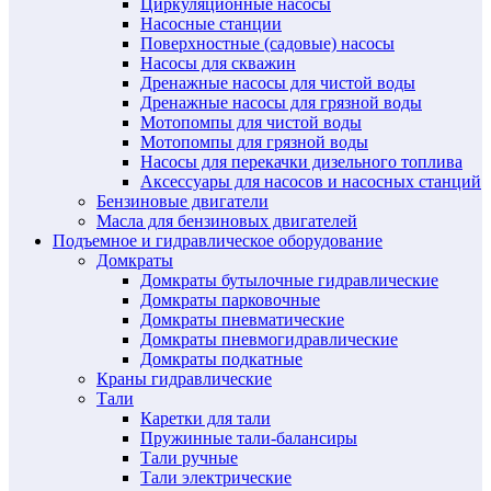
Циркуляционные насосы
Насосные станции
Поверхностные (садовые) насосы
Насосы для скважин
Дренажные насосы для чистой воды
Дренажные насосы для грязной воды
Мотопомпы для чистой воды
Мотопомпы для грязной воды
Насосы для перекачки дизельного топлива
Аксессуары для насосов и насосных станций
Бензиновые двигатели
Масла для бензиновых двигателей
Подъемное и гидравлическое оборудование
Домкраты
Домкраты бутылочные гидравлические
Домкраты парковочные
Домкраты пневматические
Домкраты пневмогидравлические
Домкраты подкатные
Краны гидравлические
Тали
Каретки для тали
Пружинные тали-балансиры
Тали ручные
Тали электрические