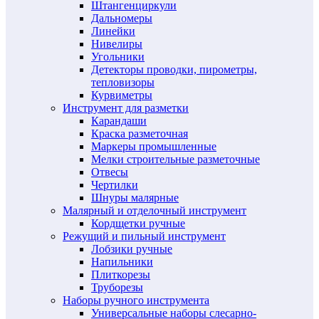
Штангенциркули
Дальномеры
Линейки
Нивелиры
Угольники
Детекторы проводки, пирометры,
тепловизоры
Курвиметры
Инструмент для разметки
Карандаши
Краска разметочная
Маркеры промышленные
Мелки строительные разметочные
Отвесы
Чертилки
Шнуры малярные
Малярный и отделочный инструмент
Кордщетки ручные
Режущий и пильный инструмент
Лобзики ручные
Напильники
Плиткорезы
Труборезы
Наборы ручного инструмента
Универсальные наборы слесарно-