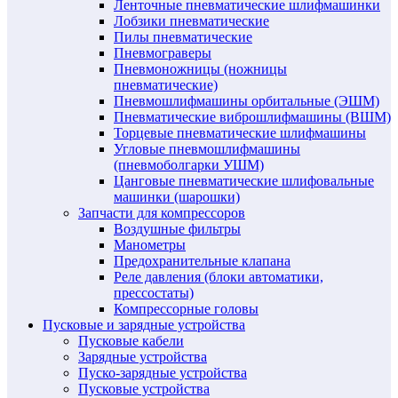
Ленточные пневматические шлифмашинки
Лобзики пневматические
Пилы пневматические
Пневмограверы
Пневмоножницы (ножницы
пневматические)
Пневмошлифмашины орбитальные (ЭШМ)
Пневматические виброшлифмашины (ВШМ)
Торцевые пневматические шлифмашины
Угловые пневмошлифмашины
(пневмоболгарки УШМ)
Цанговые пневматические шлифовальные
машинки (шарошки)
Запчасти для компрессоров
Воздушные фильтры
Манометры
Предохранительные клапана
Реле давления (блоки автоматики,
прессостаты)
Компрессорные головы
Пусковые и зарядные устройства
Пусковые кабели
Зарядные устройства
Пуско-зарядные устройства
Пусковые устройства