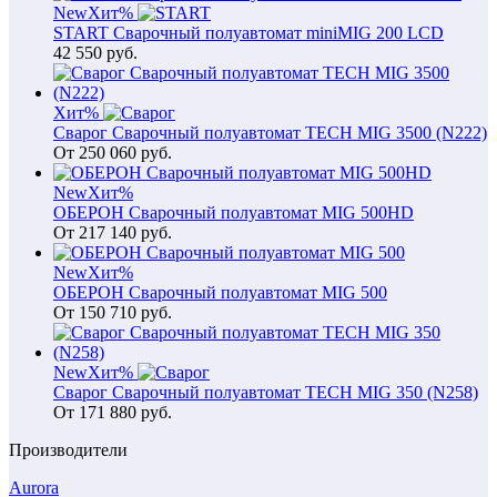
New
Хит
%
START Сварочный полуавтомат miniMIG 200 LCD
42 550
руб.
Хит
%
Сварог Сварочный полуавтомат TECH MIG 3500 (N222)
От
250 060
руб.
New
Хит
%
ОБЕРОН Сварочный полуавтомат MIG 500HD
От
217 140
руб.
New
Хит
%
ОБЕРОН Сварочный полуавтомат MIG 500
От
150 710
руб.
New
Хит
%
Сварог Сварочный полуавтомат TECH MIG 350 (N258)
От
171 880
руб.
Производители
Aurora