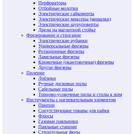
Перфораторы
Отбойные молотки
Электрические гайковерты
Электрические миксеры (мешалки)
Электрические шуруповерты
Дрели на магнитной стойке
Фрезерование и строгание
Электрические рубанки
Универсальные фрезеры
Ротационные фрезеры
Ламельные фрезеры
Кромочные (окантовочные) фрезеры
Другие фрезеры
Пиление
Лобзики
Ручные дисковые пилы
Сабельные пилы
Торцово-усовочные пилы и столы к ним
Инструменты с нагревательным элементом
Припои
Сопутствующие товары для пайки
Флюсы
Газовые паяльники
Паяльные станции
Строительные фены