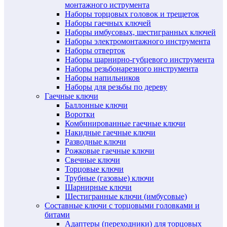
монтажного иструмента
Наборы торцовых головок и трещеток
Наборы гаечных ключей
Наборы имбусовых, шестигранных ключей
Наборы электромонтажного инструмента
Наборы отверток
Наборы шарнирно-губцевого инструмента
Наборы резьбонарезного инструмента
Наборы напильников
Наборы для резьбы по дереву
Гаечные ключи
Баллонные ключи
Воротки
Комбинированные гаечные ключи
Накидные гаечные ключи
Разводные ключи
Рожковые гаечные ключи
Свечные ключи
Торцовые ключи
Трубные (газовые) ключи
Шарнирные ключи
Шестигранные ключи (имбусовые)
Составные ключи с торцовыми головками и
битами
Адаптеры (переходники) для торцовых