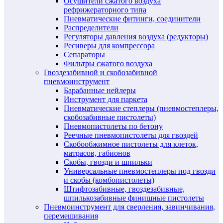
Осушители сжатого воздуха
рефрижераторного типа
Пневматические фитинги, соединители
Распределители
Регуляторы давления воздуха (редукторы)
Ресиверы для компрессора
Сепараторы
Фильтры сжатого воздуха
Гвоздезабивной и скобозабивной
пневмоинструмент
Барабанные нейлеры
Инструмент для паркета
Пневматические степлеры (пневмостеплеры,
скобозабивные пистолеты)
Пневмопистолеты по бетону
Реечные пневмопистолеты для гвоздей
Скобообжимное пистолеты для клеток,
матрасов, габионов
Скобы, гвозди и шпильки
Универсальные пневмостеплеры под гвозди
и скобы (комбопистолеты)
Штифтозабивные, гвоздезабивные,
шпилькозабивные финишные пистолеты
Пневмоинструмент для сверления, завинчивания,
перемешивания