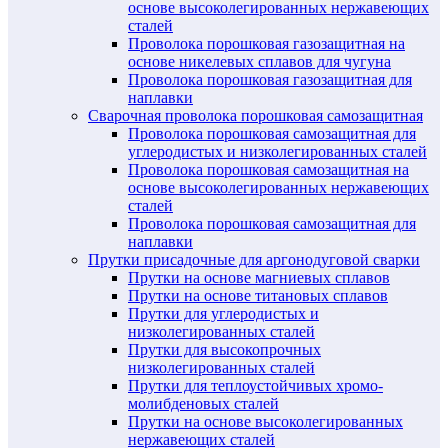
основе высоколегированных нержавеющих
сталей
Проволока порошковая газозащитная на
основе никелевых сплавов для чугуна
Проволока порошковая газозащитная для
наплавки
Сварочная проволока порошковая самозащитная
Проволока порошковая самозащитная для
углеродистых и низколегированных сталей
Проволока порошковая самозащитная на
основе высоколегированных нержавеющих
сталей
Проволока порошковая самозащитная для
наплавки
Прутки присадочные для аргонодуговой сварки
Прутки на основе магниевых сплавов
Прутки на основе титановых сплавов
Прутки для углеродистых и
низколегированных сталей
Прутки для высокопрочных
низколегированных сталей
Прутки для теплоустойчивых хромо-
молибденовых сталей
Прутки на основе высоколегированных
нержавеющих сталей