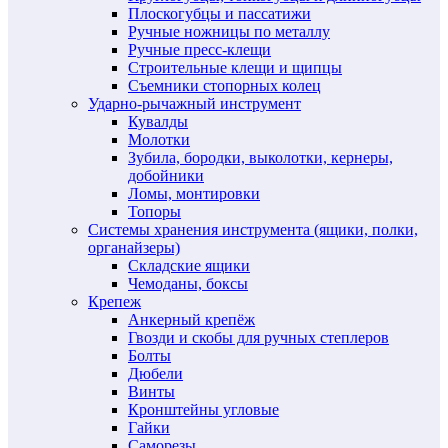
Плоскогубцы и пассатижи
Ручные ножницы по металлу
Ручные пресс-клещи
Строительные клещи и щипцы
Съемники стопорных колец
Ударно-рычажный инструмент
Кувалды
Молотки
Зубила, бородки, выколотки, кернеры,
добойники
Ломы, монтировки
Топоры
Системы хранения инструмента (ящики, полки,
органайзеры)
Складские ящики
Чемоданы, боксы
Крепеж
Анкерный крепёж
Гвозди и скобы для ручных степлеров
Болты
Дюбели
Винты
Кронштейны угловые
Гайки
Саморезы