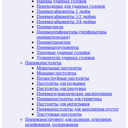
Наборы ударных головок
Переходники для ударных головок
Пневмогайковерты 1 дюйм
Пневмогайковерты 1/2 дюйма
Пневмогайковерты 3/4 дюйма
Пневмодрели
Пневмоперфораторы (перфораторы
пневматические)
Пневмотрещетки
Пневмошуруповерты
Торцевые ударные головки
Удлинители ударных головок
Пневмопистолеты
Мовильные пистолеты
Моющие пистолеты
Пескоструйные пистолеты
Пистолеты для подкачки
Пистолеты для продувки
Пневмогидравлические заклепочники
Пневмопистолеты для герметика
Пистолеты для антигравия
Пневмопистолеты для заполнения пустот
Текстурные пистолеты
Пневмоинструмент для пиления, отрезания,
шлифования, полирования