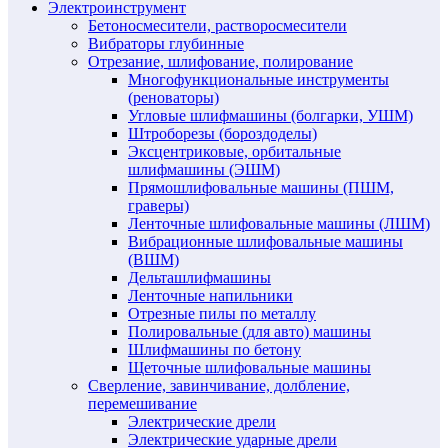
Электроинструмент
Бетоносмесители, растворосмесители
Вибраторы глубинные
Отрезание, шлифование, полирование
Многофункциональные инструменты
(реноваторы)
Угловые шлифмашины (болгарки, УШМ)
Штроборезы (бороздоделы)
Эксцентриковые, орбитальные
шлифмашины (ЭШМ)
Прямошлифовальные машины (ПШМ,
граверы)
Ленточные шлифовальные машины (ЛШМ)
Вибрационные шлифовальные машины
(ВШМ)
Дельташлифмашины
Ленточные напильники
Отрезные пилы по металлу
Полировальные (для авто) машины
Шлифмашины по бетону
Щеточные шлифовальные машины
Сверление, завинчивание, долбление,
перемешивание
Электрические дрели
Электрические ударные дрели