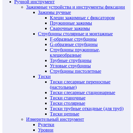
Ручной инструмент
Зажимные устройства и инструменты фиксации
Зажимы ручные
Клещи зажимные с фиксатором
Пружинные зажимы
Сварочные зажимы
Струбцины столярные и монтажные
F-образные струбцины
G-образные струбцины
Струбцины пружинные,
клещеобразные
Трубные струбцины
Угловые струбцины
Струбцины пистолетные
Тиски
Тиски слесарные переносные
(настольные)
Тиски слесарные стационарные
Тиски станочные
Тиски столярные
Тиски трубные откидные (для труб)
Тиски цепные
Измерительный инструмент
Рулетки
Уровни