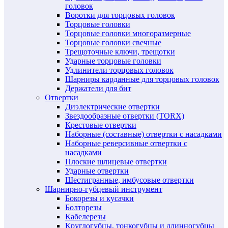
головок
Воротки для торцовых головок
Торцовые головки
Торцовые головки многоразмерные
Торцовые головки свечные
Трещоточные ключи, трещотки
Ударные торцовые головки
Удлинители торцовых головок
Шарниры карданные для торцовых головок
Держатели для бит
Отвертки
Диэлектрические отвертки
Звездообразные отвертки (TORX)
Крестовые отвертки
Наборные (составные) отвертки с насадками
Наборные реверсивные отвертки с
насадками
Плоские шлицевые отвертки
Ударные отвертки
Шестигранные, имбусовые отвертки
Шарнирно-губцевый инструмент
Бокорезы и кусачки
Болторезы
Кабелерезы
Круглогубцы, тонкогубцы и длинногубцы