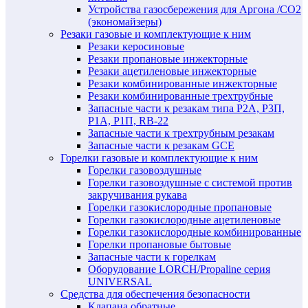
Устройства газосбережения для Аргона /СО2
(экономайзеры)
Резаки газовые и комплектующие к ним
Резаки керосиновые
Резаки пропановые инжекторные
Резаки ацетиленовые инжекторные
Резаки комбинированные инжекторные
Резаки комбинированные трехтрубные
Запасные части к резакам типа Р2А, Р3П,
Р1А, Р1П, RB-22
Запасные части к трехтрубным резакам
Запасные части к резакам GCE
Горелки газовые и комплектующие к ним
Горелки газовоздушные
Горелки газовоздушные с системой против
закручивания рукава
Горелки газокислородные пропановые
Горелки газокислородные ацетиленовые
Горелки газокислородные комбинированные
Горелки пропановые бытовые
Запасные части к горелкам
Оборудование LORCH/Propaline серия
UNIVERSAL
Средства для обеспечения безопасности
Клапана обратные