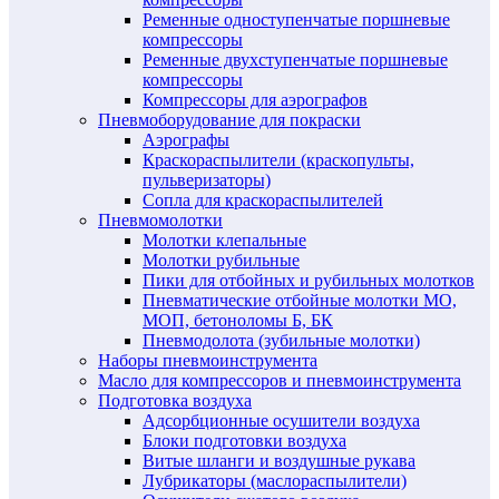
Ременные одноступенчатые поршневые
компрессоры
Ременные двухступенчатые поршневые
компрессоры
Компрессоры для аэрографов
Пневмоборудование для покраски
Аэрографы
Краскораспылители (краскопульты,
пульверизаторы)
Сопла для краскораспылителей
Пневмомолотки
Молотки клепальные
Молотки рубильные
Пики для отбойных и рубильных молотков
Пневматические отбойные молотки МО,
МОП, бетоноломы Б, БК
Пневмодолота (зубильные молотки)
Наборы пневмоинструмента
Масло для компрессоров и пневмоинструмента
Подготовка воздуха
Адсорбционные осушители воздуха
Блоки подготовки воздуха
Витые шланги и воздушные рукава
Лубрикаторы (маслораспылители)