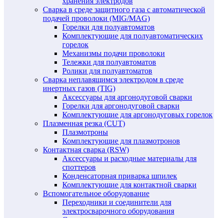
хранения электродов
Сварка в среде защитного газа с автоматической
подачей проволоки (MIG/MAG)
Горелки для полуавтоматов
Комплектующие для полуавтоматических
горелок
Механизмы подачи проволоки
Тележки для полуавтоматов
Ролики для полуавтоматов
Сварка неплавящимся электродом в среде
инертных газов (TIG)
Аксессуары для аргонодуговой сварки
Горелки для аргонодуговой сварки
Комплектующие для аргонодуговых горелок
Плазменная резка (CUT)
Плазмотроны
Комплектующие для плазмотронов
Контактная сварка (RSW)
Аксессуары и расходные материалы для
споттеров
Конденсаторная приварка шпилек
Комплектующие для контактной сварки
Вспомогательное оборудование
Переходники и соединители для
электросварочного оборудования