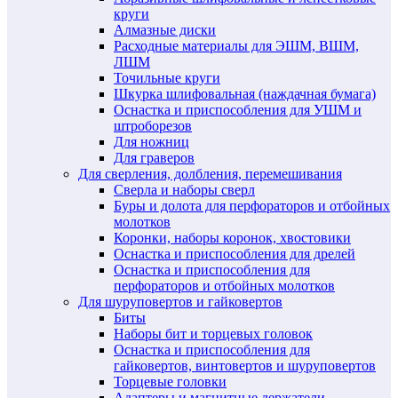
круги
Алмазные диски
Расходные материалы для ЭШМ, ВШМ,
ЛШМ
Точильные круги
Шкурка шлифовальная (наждачная бумага)
Оснастка и приспособления для УШМ и
штроборезов
Для ножниц
Для граверов
Для сверления, долбления, перемешивания
Сверла и наборы сверл
Буры и долота для перфораторов и отбойных
молотков
Коронки, наборы коронок, хвостовики
Оснастка и приспособления для дрелей
Оснастка и приспособления для
перфораторов и отбойных молотков
Для шуруповертов и гайковертов
Биты
Наборы бит и торцевых головок
Оснастка и приспособления для
гайковертов, винтовертов и шуруповертов
Торцевые головки
Адаптеры и магнитные держатели