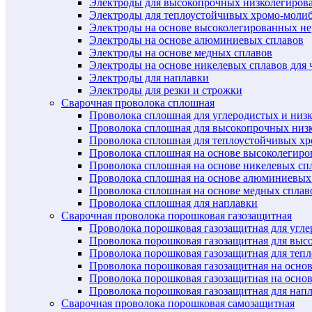
Электроды для высокопрочных низколегиров
Электроды для теплоустойчивых хромо-моли
Электроды на основе высоколегированных н
Электроды на основе алюминиевых сплавов
Электроды на основе медных сплавов
Электроды на основе никелевых сплавов для 
Электроды для наплавки
Электроды для резки и строжки
Сварочная проволока сплошная
Проволока сплошная для углеродистых и низ
Проволока сплошная для высокопрочных низ
Проволока сплошная для теплоустойчивых х
Проволока сплошная на основе высоколегир
Проволока сплошная на основе никелевых спл
Проволока сплошная на основе алюминиевых
Проволока сплошная на основе медных сплав
Проволока сплошная для наплавки
Сварочная проволока порошковая газозащитная
Проволока порошковая газозащитная для угл
Проволока порошковая газозащитная для выс
Проволока порошковая газозащитная для теп
Проволока порошковая газозащитная на осно
Проволока порошковая газозащитная на основ
Проволока порошковая газозащитная для нап
Сварочная проволока порошковая самозащитная