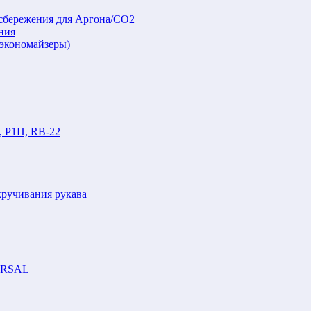
осбережения для Аргона/СО2
ния
(экономайзеры)
, Р1П, RB-22
кручивания рукава
VERSAL