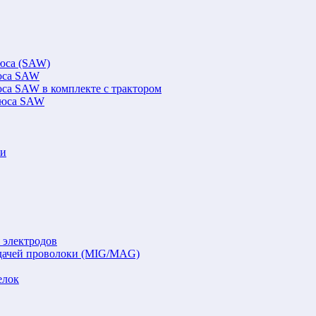
люса (SAW)
люса SAW
юса SAW в комплекте с трактором
флюса SAW
ки
 электродов
подачей проволоки (MIG/MAG)
елок