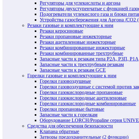
Регуляторы для углекислоты и аргона
Регуляторы двухступенчатые c функцией газ
Подогреватели углекислого газа и блоки пита
Устройства газосбережения для Аргона /СО2 
Резаки газовые и комплектующие к ним
Резаки керосиновые
Резаки пропановые инжекторные
Резаки ацетиленовые инжекторные
Резаки комбинированные инжекторные
Резаки комбинированные трехтрубные
Запасные части к резакам типа Р2А, Р3П, Р1А
Запасные части к трехтрубным резакам
Запасные части к резакам GCE
Горелки газовые и комплектующие к ним
Горелки газовоздушные
Горелки газовоздушные с системой против за
Горелки газокислородные пропановые
Горелки газокислородные ацетиленовые
Горелки газокислородные комбинированные
Горелки пропановые бытовые
Запасные части к горелкам
Оборудование LORCH/Propaline серия UNI
Средства для обеспечения безопасности
Клапана обратные
Затворы предохранительные (2 функции)