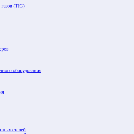
газов (TIG)
еров
очного оборудования
ия
анных сталей