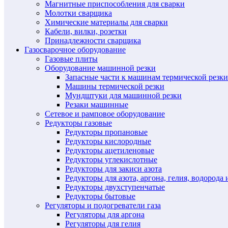
Магнитные приспособления для сварки
Молотки сварщика
Химические материалы для сварки
Кабели, вилки, розетки
Принадлежности сварщика
Газосварочное оборудование
Газовые плиты
Оборудование машинной резки
Запасные части к машинам термической резки
Машины термической резки
Мундштуки для машинной резки
Резаки машинные
Сетевое и рамповое оборудование
Редукторы газовые
Редукторы пропановые
Редукторы кислородные
Редукторы ацетиленовые
Редукторы углекислотные
Редукторы для закиси азота
Редукторы для азота, аргона, гелия, водорода 
Редукторы двухступенчатые
Редукторы бытовые
Регуляторы и подогреватели газа
Регуляторы для аргона
Регуляторы для гелия