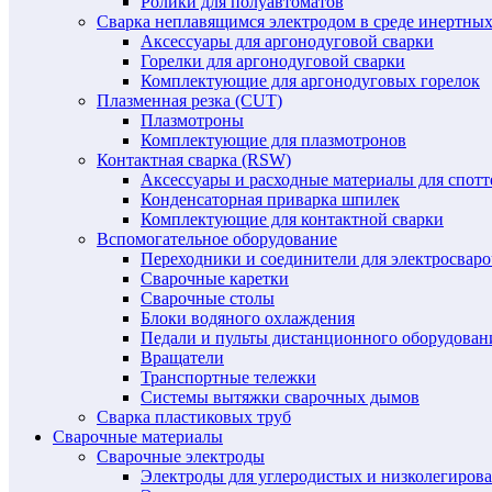
Ролики для полуавтоматов
Сварка неплавящимся электродом в среде инертных 
Аксессуары для аргонодуговой сварки
Горелки для аргонодуговой сварки
Комплектующие для аргонодуговых горелок
Плазменная резка (CUT)
Плазмотроны
Комплектующие для плазмотронов
Контактная сварка (RSW)
Аксессуары и расходные материалы для спотт
Конденсаторная приварка шпилек
Комплектующие для контактной сварки
Вспомогательное оборудование
Переходники и соединители для электросвар
Сварочные каретки
Сварочные столы
Блоки водяного охлаждения
Педали и пульты дистанционного оборудован
Вращатели
Транспортные тележки
Системы вытяжки сварочных дымов
Сварка пластиковых труб
Сварочные материалы
Сварочные электроды
Электроды для углеродистых и низколегиров