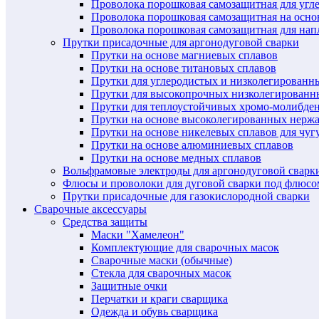
Проволока порошковая самозащитная для угл
Проволока порошковая самозащитная на осн
Проволока порошковая самозащитная для нап
Прутки присадочные для аргонодуговой сварки
Прутки на основе магниевых сплавов
Прутки на основе титановых сплавов
Прутки для углеродистых и низколегированн
Прутки для высокопрочных низколегированн
Прутки для теплоустойчивых хромо-молибде
Прутки на основе высоколегированных нерж
Прутки на основе никелевых сплавов для чуг
Прутки на основе алюминиевых сплавов
Прутки на основе медных сплавов
Вольфрамовые электроды для аргонодуговой сварк
Флюсы и проволоки для дуговой сварки под флюсо
Прутки присадочные для газокислородной сварки
Сварочные аксессуары
Средства защиты
Маски "Хамелеон"
Комплектующие для сварочных масок
Сварочные маски (обычные)
Стекла для сварочных масок
Защитные очки
Перчатки и краги сварщика
Одежда и обувь сварщика