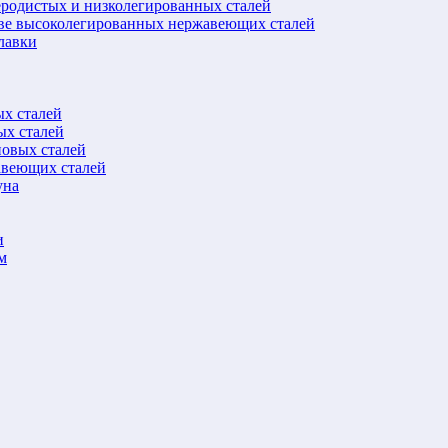
еродистых и низколегированных сталей
ове высоколегированных нержавеющих сталей
лавки
ых сталей
ых сталей
новых сталей
авеющих сталей
уна
и
м