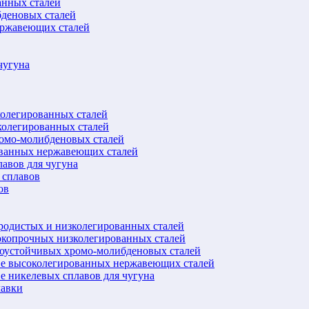
анных сталей
бденовых сталей
ержавеющих сталей
чугуна
колегированных сталей
колегированных сталей
ромо-молибденовых сталей
ованных нержавеющих сталей
авов для чугуна
 сплавов
ов
еродистых и низколегированных сталей
окопрочных низколегированных сталей
лоустойчивых хромо-молибденовых сталей
ве высоколегированных нержавеющих сталей
е никелевых сплавов для чугуна
лавки