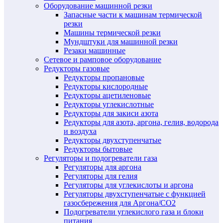
Оборудование машинной резки
Запасные части к машинам термической
резки
Машины термической резки
Мундштуки для машинной резки
Резаки машинные
Сетевое и рамповое оборудование
Редукторы газовые
Редукторы пропановые
Редукторы кислородные
Редукторы ацетиленовые
Редукторы углекислотные
Редукторы для закиси азота
Редукторы для азота, аргона, гелия, водорода
и воздуха
Редукторы двухступенчатые
Редукторы бытовые
Регуляторы и подогреватели газа
Регуляторы для аргона
Регуляторы для гелия
Регуляторы для углекислоты и аргона
Регуляторы двухступенчатые c функцией
газосбережения для Аргона/СО2
Подогреватели углекислого газа и блоки
питания