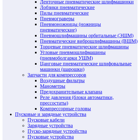
Ленточные пневматические шлифмашинки
Лобзики пневматические
Пилы пневматические
Пневмограверы
Пневмоножницы (ножницы
пневматические)
Пневмошлифмашины орбитальные (ЭШМ)
Пневматические виброшлифмашины (ВШМ)
Торцевые пневматические шлифмашины
Угловые пневмошлифмашины
(пневмоболгарки УШМ)
Цанговые пневматические шлифовальные
машинки (шарошки)
Запчасти для компрессоров
Воздушные фильтры
Манометры
Предохранительные клапана
Реле давления (блоки автоматики,
прессостаты)
Компрессорные головы
Пусковые и зарядные устройства
Пусковые кабели
Зарядные устройства
Пуско-зарядные устройства
Пусковые устройства