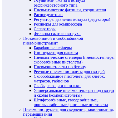
Осушители сжатого воздуха
рефрижераторного типа
Пневматические фитинги, соединители
Распределители
Регуляторы давления воздуха (редукторы)
Ресиверы для компрессора
Сепараторы
Фильтры сжатого воздуха
Гвоздезабивной и скобозабивной
пневмоинструмент
Барабанные нейлеры
Инструмент для паркета
Пневматические степлеры (пневмостеплеры,
скобозабивные пистолеты)
Пневмопистолеты по бетону
Реечные пневмопистолеты для гвоздей
Скобообжимное пистолеты для клеток,
матрасов, габионов
Скобы, гвозди и шпильки
Универсальные пневмостеплеры под гвозди
и скобы (комбопистолеты)
Штифтозабивные, гвоздезабивные,
шпилькозабивные финишные пистолеты
Пневмоинструмент для сверления, завинчивания,
перемешивания