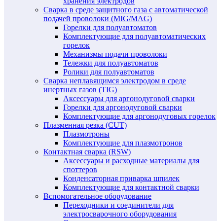
хранения электродов
Сварка в среде защитного газа с автоматической
подачей проволоки (MIG/MAG)
Горелки для полуавтоматов
Комплектующие для полуавтоматических
горелок
Механизмы подачи проволоки
Тележки для полуавтоматов
Ролики для полуавтоматов
Сварка неплавящимся электродом в среде
инертных газов (TIG)
Аксессуары для аргонодуговой сварки
Горелки для аргонодуговой сварки
Комплектующие для аргонодуговых горелок
Плазменная резка (CUT)
Плазмотроны
Комплектующие для плазмотронов
Контактная сварка (RSW)
Аксессуары и расходные материалы для
споттеров
Конденсаторная приварка шпилек
Комплектующие для контактной сварки
Вспомогательное оборудование
Переходники и соединители для
электросварочного оборудования