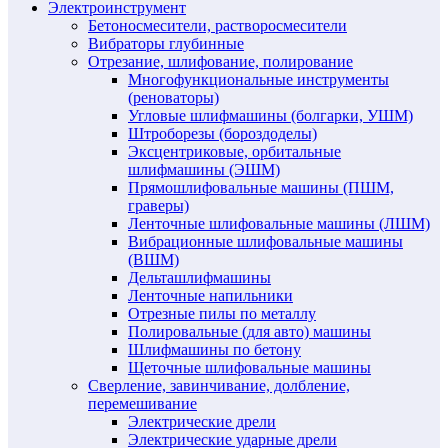
Электроинструмент
Бетоносмесители, растворосмесители
Вибраторы глубинные
Отрезание, шлифование, полирование
Многофункциональные инструменты
(реноваторы)
Угловые шлифмашины (болгарки, УШМ)
Штроборезы (бороздоделы)
Эксцентриковые, орбитальные
шлифмашины (ЭШМ)
Прямошлифовальные машины (ПШМ,
граверы)
Ленточные шлифовальные машины (ЛШМ)
Вибрационные шлифовальные машины
(ВШМ)
Дельташлифмашины
Ленточные напильники
Отрезные пилы по металлу
Полировальные (для авто) машины
Шлифмашины по бетону
Щеточные шлифовальные машины
Сверление, завинчивание, долбление,
перемешивание
Электрические дрели
Электрические ударные дрели