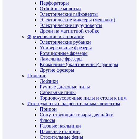
Перфораторы
Отбойные молотки
Электрические гайковерты
Электрические миксеры (мешалки)
Электрические шуруповерты
Дрели на магнитной стойке
Фрезерование и строгание
Электрические рубанки
Универсальные фрезеры
Ротационные фрезеры
Ламельные фрезеры
Кромочные (окантовочные) фрезеры
Другие фрезеры
Пиление
Лобзики
Ручные дисковые пилы
Сабельные пилы
Торцово-усовочные пилы и столы к ним
Инструменты с нагревательным элементом
Припои
Сопутствующие товары для пайки
Флюсы
Газовые паяльники
Паяльные станции
Строительные фены