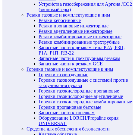
Устройства газосбережения для Аргона /СО2
(экономайзеры)
Резаки газовые и комплектующие к ним
Резаки керосиновые
Резаки пропановые инжекторные
Резаки ацетиленовые инжекторные
Резаки комбинированные инжекторные
Резаки комбинированные трехтрубные
Запасные части к резакам типа Р2А, Р3П,
Р1А, Р1П, RB-22
Запасные части к трехтрубным резакам
Запасные части к резакам GCE
Горелки газовые и комплектующие к ним
Горелки газовоздушные
Горелки газовоздушные с системой против
закручивания рукава
Горелки газокислородные пропановые
Горелки газокислородные ацетиленовые
Горелки газокислородные комбинированные
Горелки пропановые бытовые
Запасные части к горелкам
Оборудование LORCH/Propaline серия
UNIVERSAL
Средства для обеспечения безопасности
Клапана обратные