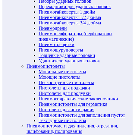
Наборы ударных головок
Переходники для ударных головок
Пневмогайковерты 1 дюйм
Пневмогайковерты 1/2 дюйма
Пневмогайковерты 3/4 дюйма
Пневмодрели
Пневмоперфораторы (перфораторы
пневматические)
Пневмотрещетки
Пневмошуруповерты
Торцевые ударные головки
Удлинители ударных головок
Пневмопистолеты
Мовильные пистолеты
Моющие пистолеты
Пескоструйные пистолеты
Пистолеты для подкачки
Пистолеты для продувки
Пневмогидравлические заклепочники
Пневмопистолеты для герметика
Пистолеты для антигравия
Пневмопистолеты для заполнения пустот
Текстурные пистолеты
Пневмоинструмент для пиления, отрезания,
шлифования, полирования