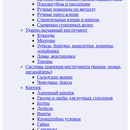
Плоскогубцы и пассатижи
Ручные ножницы по металлу
Ручные пресс-клещи
Строительные клещи и щипцы
Съемники стопорных колец
Ударно-рычажный инструмент
Кувалды
Молотки
Зубила, бородки, выколотки, кернеры,
добойники
Ломы, монтировки
Топоры
Системы хранения инструмента (ящики, полки,
органайзеры)
Складские ящики
Чемоданы, боксы
Крепеж
Анкерный крепёж
Гвозди и скобы для ручных степлеров
Болты
Дюбели
Винты
Кронштейны угловые
Гайки
Саморезы