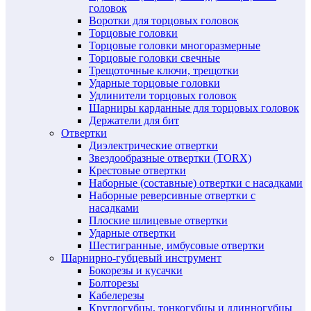
головок
Воротки для торцовых головок
Торцовые головки
Торцовые головки многоразмерные
Торцовые головки свечные
Трещоточные ключи, трещотки
Ударные торцовые головки
Удлинители торцовых головок
Шарниры карданные для торцовых головок
Держатели для бит
Отвертки
Диэлектрические отвертки
Звездообразные отвертки (TORX)
Крестовые отвертки
Наборные (составные) отвертки с насадками
Наборные реверсивные отвертки с
насадками
Плоские шлицевые отвертки
Ударные отвертки
Шестигранные, имбусовые отвертки
Шарнирно-губцевый инструмент
Бокорезы и кусачки
Болторезы
Кабелерезы
Круглогубцы, тонкогубцы и длинногубцы