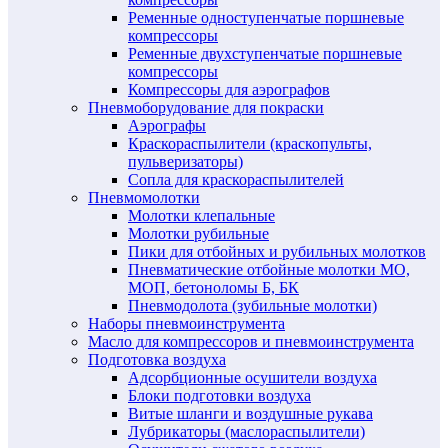
Ременные одноступенчатые поршневые
компрессоры
Ременные двухступенчатые поршневые
компрессоры
Компрессоры для аэрографов
Пневмоборудование для покраски
Аэрографы
Краскораспылители (краскопульты,
пульверизаторы)
Сопла для краскораспылителей
Пневмомолотки
Молотки клепальные
Молотки рубильные
Пики для отбойных и рубильных молотков
Пневматические отбойные молотки МО,
МОП, бетоноломы Б, БК
Пневмодолота (зубильные молотки)
Наборы пневмоинструмента
Масло для компрессоров и пневмоинструмента
Подготовка воздуха
Адсорбционные осушители воздуха
Блоки подготовки воздуха
Витые шланги и воздушные рукава
Лубрикаторы (маслораспылители)