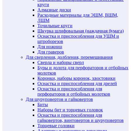
круги
Алмазные диски
Расходные материалы для ЭШМ, ВШМ,
ЛШМ
Точильные круги
Шкурка шлифовальная (наждачная бумага)
Оснастка и приспособления для УШМ и
штроборезов
Для ножниц
Для граверов
Для сверления, долбления, перемешивания
Сверла и наборы сверл
Буры и долота для перфораторов и отбойных
молотков
Коронки, наборы коронок, хвостовики
Оснастка и приспособления для дрелей
Оснастка и приспособления для
перфораторов и отбойных молотков
Для шуруповертов и гайковертов
Биты
Наборы бит и торцевых головок
Оснастка и приспособления для
гайковертов, винтовертов и шуруповертов
Торцевые головки
Адаптеры и магнитные держатели