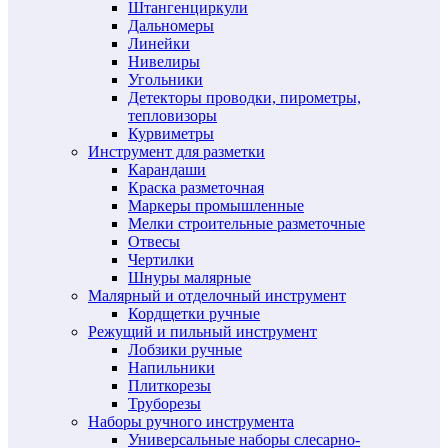
Штангенциркули
Дальномеры
Линейки
Нивелиры
Угольники
Детекторы проводки, пирометры,
тепловизоры
Курвиметры
Инструмент для разметки
Карандаши
Краска разметочная
Маркеры промышленные
Мелки строительные разметочные
Отвесы
Чертилки
Шнуры малярные
Малярный и отделочный инструмент
Кордщетки ручные
Режущий и пильный инструмент
Лобзики ручные
Напильники
Плиткорезы
Труборезы
Наборы ручного инструмента
Универсальные наборы слесарно-