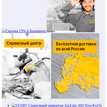
New
Хит
%