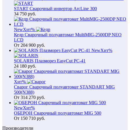
START Сварочный инвертор ArcLine 300
34 750
руб.
New
Хит
%
Кедр Сварочный полуавтомат MultiMIG-2500DP NEO
LCD
От
204 900
руб.
New
Хит
%
SOLARIS Плазморез EasyCut PC-41
24 180
руб.
Хит
%
Сварог Сварочный полуавтомат STANDART MIG
500(N388)
От
314 270
руб.
New
Хит
%
ОБЕРОН Сварочный полуавтомат MIG 500
От
150 710
руб.
Производители