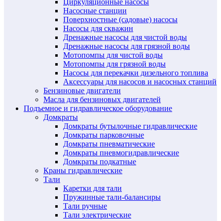
Циркуляционные насосы
Насосные станции
Поверхностные (садовые) насосы
Насосы для скважин
Дренажные насосы для чистой воды
Дренажные насосы для грязной воды
Мотопомпы для чистой воды
Мотопомпы для грязной воды
Насосы для перекачки дизельного топлива
Аксессуары для насосов и насосных станций
Бензиновые двигатели
Масла для бензиновых двигателей
Подъемное и гидравлическое оборудование
Домкраты
Домкраты бутылочные гидравлические
Домкраты парковочные
Домкраты пневматические
Домкраты пневмогидравлические
Домкраты подкатные
Краны гидравлические
Тали
Каретки для тали
Пружинные тали-балансиры
Тали ручные
Тали электрические