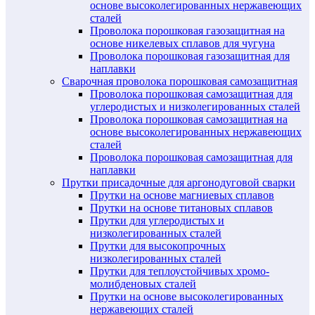
основе высоколегированных нержавеющих
сталей
Проволока порошковая газозащитная на
основе никелевых сплавов для чугуна
Проволока порошковая газозащитная для
наплавки
Сварочная проволока порошковая самозащитная
Проволока порошковая самозащитная для
углеродистых и низколегированных сталей
Проволока порошковая самозащитная на
основе высоколегированных нержавеющих
сталей
Проволока порошковая самозащитная для
наплавки
Прутки присадочные для аргонодуговой сварки
Прутки на основе магниевых сплавов
Прутки на основе титановых сплавов
Прутки для углеродистых и
низколегированных сталей
Прутки для высокопрочных
низколегированных сталей
Прутки для теплоустойчивых хромо-
молибденовых сталей
Прутки на основе высоколегированных
нержавеющих сталей