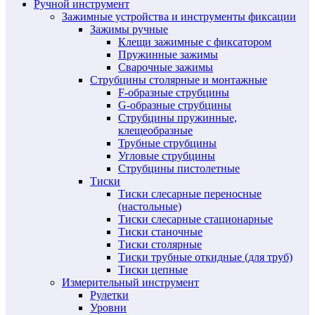
Ручной инструмент
Зажимные устройства и инструменты фиксации
Зажимы ручные
Клещи зажимные с фиксатором
Пружинные зажимы
Сварочные зажимы
Струбцины столярные и монтажные
F-образные струбцины
G-образные струбцины
Струбцины пружинные,
клещеобразные
Трубные струбцины
Угловые струбцины
Струбцины пистолетные
Тиски
Тиски слесарные переносные
(настольные)
Тиски слесарные стационарные
Тиски станочные
Тиски столярные
Тиски трубные откидные (для труб)
Тиски цепные
Измерительный инструмент
Рулетки
Уровни