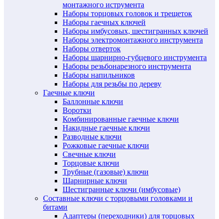
монтажного иструмента
Наборы торцовых головок и трещеток
Наборы гаечных ключей
Наборы имбусовых, шестигранных ключей
Наборы электромонтажного инструмента
Наборы отверток
Наборы шарнирно-губцевого инструмента
Наборы резьбонарезного инструмента
Наборы напильников
Наборы для резьбы по дереву
Гаечные ключи
Баллонные ключи
Воротки
Комбинированные гаечные ключи
Накидные гаечные ключи
Разводные ключи
Рожковые гаечные ключи
Свечные ключи
Торцовые ключи
Трубные (газовые) ключи
Шарнирные ключи
Шестигранные ключи (имбусовые)
Составные ключи с торцовыми головками и
битами
Адаптеры (переходники) для торцовых