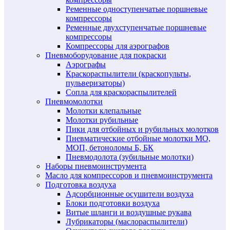
Ременные одноступенчатые поршневые
компрессоры
Ременные двухступенчатые поршневые
компрессоры
Компрессоры для аэрографов
Пневмоборудование для покраски
Аэрографы
Краскораспылители (краскопульты,
пульверизаторы)
Сопла для краскораспылителей
Пневмомолотки
Молотки клепальные
Молотки рубильные
Пики для отбойных и рубильных молотков
Пневматические отбойные молотки МО,
МОП, бетоноломы Б, БК
Пневмодолота (зубильные молотки)
Наборы пневмоинструмента
Масло для компрессоров и пневмоинструмента
Подготовка воздуха
Адсорбционные осушители воздуха
Блоки подготовки воздуха
Витые шланги и воздушные рукава
Лубрикаторы (маслораспылители)