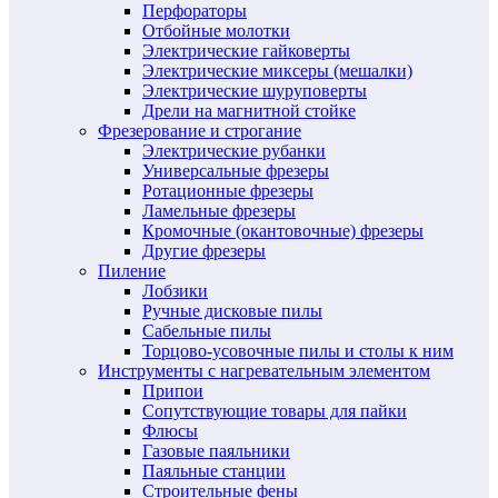
Перфораторы
Отбойные молотки
Электрические гайковерты
Электрические миксеры (мешалки)
Электрические шуруповерты
Дрели на магнитной стойке
Фрезерование и строгание
Электрические рубанки
Универсальные фрезеры
Ротационные фрезеры
Ламельные фрезеры
Кромочные (окантовочные) фрезеры
Другие фрезеры
Пиление
Лобзики
Ручные дисковые пилы
Сабельные пилы
Торцово-усовочные пилы и столы к ним
Инструменты с нагревательным элементом
Припои
Сопутствующие товары для пайки
Флюсы
Газовые паяльники
Паяльные станции
Строительные фены