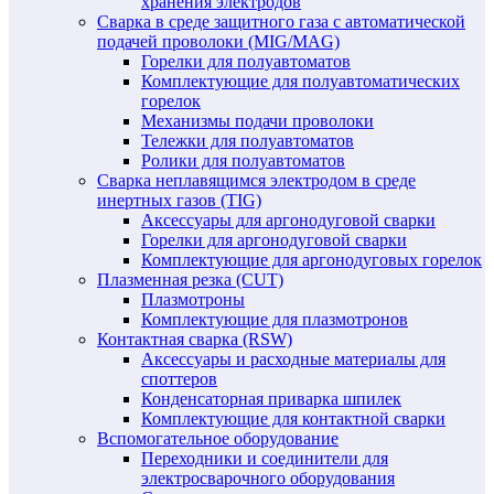
хранения электродов
Сварка в среде защитного газа с автоматической
подачей проволоки (MIG/MAG)
Горелки для полуавтоматов
Комплектующие для полуавтоматических
горелок
Механизмы подачи проволоки
Тележки для полуавтоматов
Ролики для полуавтоматов
Сварка неплавящимся электродом в среде
инертных газов (TIG)
Аксессуары для аргонодуговой сварки
Горелки для аргонодуговой сварки
Комплектующие для аргонодуговых горелок
Плазменная резка (CUT)
Плазмотроны
Комплектующие для плазмотронов
Контактная сварка (RSW)
Аксессуары и расходные материалы для
споттеров
Конденсаторная приварка шпилек
Комплектующие для контактной сварки
Вспомогательное оборудование
Переходники и соединители для
электросварочного оборудования