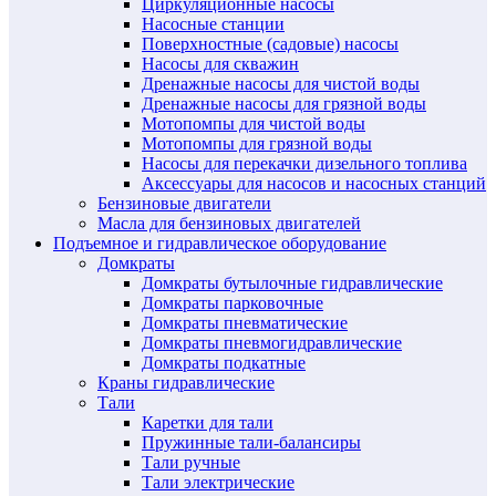
Циркуляционные насосы
Насосные станции
Поверхностные (садовые) насосы
Насосы для скважин
Дренажные насосы для чистой воды
Дренажные насосы для грязной воды
Мотопомпы для чистой воды
Мотопомпы для грязной воды
Насосы для перекачки дизельного топлива
Аксессуары для насосов и насосных станций
Бензиновые двигатели
Масла для бензиновых двигателей
Подъемное и гидравлическое оборудование
Домкраты
Домкраты бутылочные гидравлические
Домкраты парковочные
Домкраты пневматические
Домкраты пневмогидравлические
Домкраты подкатные
Краны гидравлические
Тали
Каретки для тали
Пружинные тали-балансиры
Тали ручные
Тали электрические