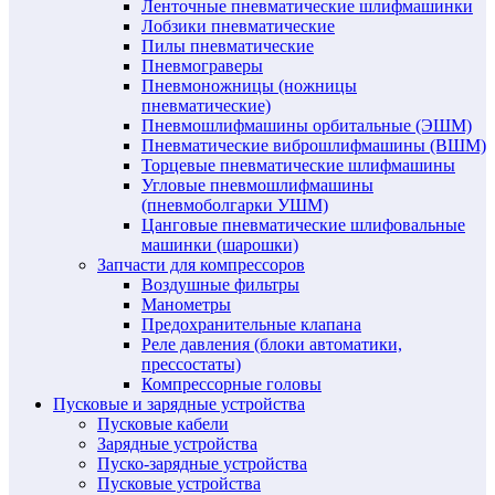
Ленточные пневматические шлифмашинки
Лобзики пневматические
Пилы пневматические
Пневмограверы
Пневмоножницы (ножницы
пневматические)
Пневмошлифмашины орбитальные (ЭШМ)
Пневматические виброшлифмашины (ВШМ)
Торцевые пневматические шлифмашины
Угловые пневмошлифмашины
(пневмоболгарки УШМ)
Цанговые пневматические шлифовальные
машинки (шарошки)
Запчасти для компрессоров
Воздушные фильтры
Манометры
Предохранительные клапана
Реле давления (блоки автоматики,
прессостаты)
Компрессорные головы
Пусковые и зарядные устройства
Пусковые кабели
Зарядные устройства
Пуско-зарядные устройства
Пусковые устройства