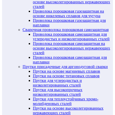
основе высоколегированных нержавеющих
сталей
Проволока порошковая газозащитная на
основе никелевых сплавов для чугуна
Проволока порошковая газозащитная для
наплавки
Сварочная проволока порошковая самозащитная
Проволока порошковая самозащитная для
углеродистых и низколегированных сталей
Проволока порошковая самозащитная на
основе высоколегированных нержавеющих
сталей
Проволока порошковая самозащитная для
наплавки
Прутки присадочные для аргонодуговой сварки
Прутки на основе магниевых сплавов
Прутки на основе титановых сплавов
Прутки для углеродистых и
низколегированных сталей
Прутки для высокопрочных
низколегированных сталей
Прутки для теплоустойчивых хромо-
молибденовых сталей
Прутки на основе высоколегированных
нержавеющих сталей