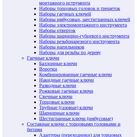
монтажного иструмента
Наборы торцовых головок и трещеток
Наборы гаечных ключей
Наборы имбусовых, шестигранных ключей
Наборы электромонтажного инструмента
Наборы отверток
Наборы шарнирно-губцевого инструмента
Наборы резьбонарезного инструмента
Наборы напильников
Наборы для резьбы по дереву
Гаечные ключи
Баллонные ключи
Воротки
Комбинированные гаечные ключи
Накидные гаечные ключи
Разводные ключи
Рожковые гаечные ключи
Свечные ключи
Торцовые ключи
Трубные (газовые) ключи
Шарнирные ключи
Шестигранные ключи (имбусовые)
Составные ключи с торцовыми головками и
битами
Адаптеры (переходники) для торцовых