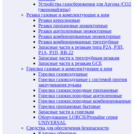
Устройства газосбережения для Аргона /СО2
(экономайзеры)
Резаки газовые и комплектующие к ним
Резаки керосиновые
Резаки пропановые инжекторные
Резаки ацетиленовые инжекторные
Резаки комбинированные инжекторные
Резаки комбинированные трехтрубные
Запасные части к резакам типа Р2А, Р3П,
Р1А, Р1П, RB-22
Запасные части к трехтрубным резакам
Запасные части к резакам GCE
Горелки газовые и комплектующие к ним
Горелки газовоздушные
Горелки газовоздушные с системой против
закручивания рукава
Горелки газокислородные пропановые
Горелки газокислородные ацетиленовые
Горелки газокислородные комбинированные
Горелки пропановые бытовые
Запасные части к горелкам
Оборудование LORCH/Propaline серия
UNIVERSAL
Средства для обеспечения безопасности
Клапана обратные