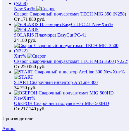
New
Хит
%
Сварог Сварочный полуавтомат TECH MIG 350 (N258)
От
171 880
руб.
New
Хит
%
SOLARIS Плазморез EasyCut PC-41
24 180
руб.
Хит
%
Сварог Сварочный полуавтомат TECH MIG 3500 (N222)
От
250 060
руб.
New
Хит
%
START Сварочный инвертор ArcLine 300
34 750
руб.
New
Хит
%
ОБЕРОН Сварочный полуавтомат MIG 500HD
От
217 140
руб.
Производители
Aurora