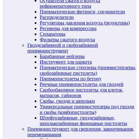
Осушители сжатого воздуха
рефрижераторного типа
Пневматические фитинги, соединители
Распределители
Регуляторы давления воздуха (редукторы)
Ресиверы для компрессора
Сепараторы
Фильтры сжатого воздуха
Гвоздезабивной и скобозабивной
пневмоинструмент
Барабанные нейлеры
Инструмент для паркета
Пневматические степлеры (пневмостеплеры,
скобозабивные пистолеты)
Пневмопистолеты по бетону
Реечные пневмопистолеты для гвоздей
Скобообжимное пистолеты для клеток,
матрасов, габионов
Скобы, гвозди и шпильки
Универсальные пневмостеплеры под гвозди
и скобы (комбопистолеты)
Штифтозабивные, гвоздезабивные,
шпилькозабивные финишные пистолеты
Пневмоинструмент для сверления, завинчивания,
перемешивания