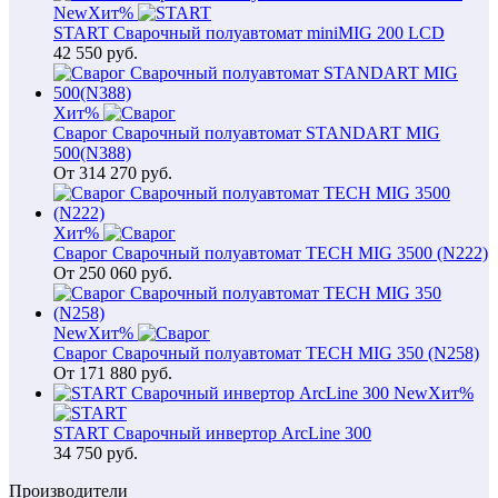
New
Хит
%
START Сварочный полуавтомат miniMIG 200 LCD
42 550
руб.
Хит
%
Сварог Сварочный полуавтомат STANDART MIG
500(N388)
От
314 270
руб.
Хит
%
Сварог Сварочный полуавтомат TECH MIG 3500 (N222)
От
250 060
руб.
New
Хит
%
Сварог Сварочный полуавтомат TECH MIG 350 (N258)
От
171 880
руб.
New
Хит
%
START Сварочный инвертор ArcLine 300
34 750
руб.
Производители