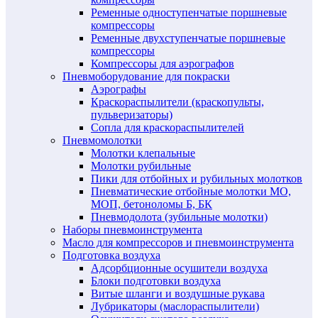
Ременные одноступенчатые поршневые
компрессоры
Ременные двухступенчатые поршневые
компрессоры
Компрессоры для аэрографов
Пневмоборудование для покраски
Аэрографы
Краскораспылители (краскопульты,
пульверизаторы)
Сопла для краскораспылителей
Пневмомолотки
Молотки клепальные
Молотки рубильные
Пики для отбойных и рубильных молотков
Пневматические отбойные молотки МО,
МОП, бетоноломы Б, БК
Пневмодолота (зубильные молотки)
Наборы пневмоинструмента
Масло для компрессоров и пневмоинструмента
Подготовка воздуха
Адсорбционные осушители воздуха
Блоки подготовки воздуха
Витые шланги и воздушные рукава
Лубрикаторы (маслораспылители)