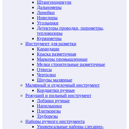
Штангенциркули
Дальномеры
Линейки
Нивелиры
Угольники
Детекторы проводки, пирометры,
тепловизоры
Курвиметры
Инструмент для разметки
Карандаши
Краска разметочная
Маркеры промышленные
Мелки строительные разметочные
Отвесы
Чертилки
Шнуры малярные
Малярный и отделочный инструмент
Кордщетки ручные
Режущий и пильный инструмент
Лобзики ручные
Напильники
Плиткорезы
Труборезы
Наборы ручного инструмента
Универсальные наборы слесарно-