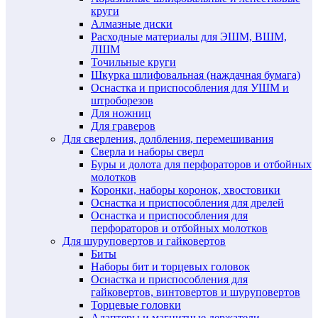
круги
Алмазные диски
Расходные материалы для ЭШМ, ВШМ,
ЛШМ
Точильные круги
Шкурка шлифовальная (наждачная бумага)
Оснастка и приспособления для УШМ и
штроборезов
Для ножниц
Для граверов
Для сверления, долбления, перемешивания
Сверла и наборы сверл
Буры и долота для перфораторов и отбойных
молотков
Коронки, наборы коронок, хвостовики
Оснастка и приспособления для дрелей
Оснастка и приспособления для
перфораторов и отбойных молотков
Для шуруповертов и гайковертов
Биты
Наборы бит и торцевых головок
Оснастка и приспособления для
гайковертов, винтовертов и шуруповертов
Торцевые головки
Адаптеры и магнитные держатели