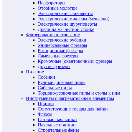
Перфораторы
Отбойные молотки
Электрические гайковерты
Электрические миксеры (мешалки)
Электрические шуруповерты
Дрели на магнитной стойке
Фрезерование и строгание
Электрические рубанки
Универсальные фрезеры
Ротационные фрезеры
Ламельные фрезеры
Кромочные (окантовочные) фрезеры
Другие фрезеры
Пиление
Лобзики
Ручные дисковые пилы
Сабельные пилы
Торцово-усовочные пилы и столы к ним
Инструменты с нагревательным элементом
Припои
Сопутствующие товары для пайки
Флюсы
Газовые паяльники
Паяльные станции
Строительные фены