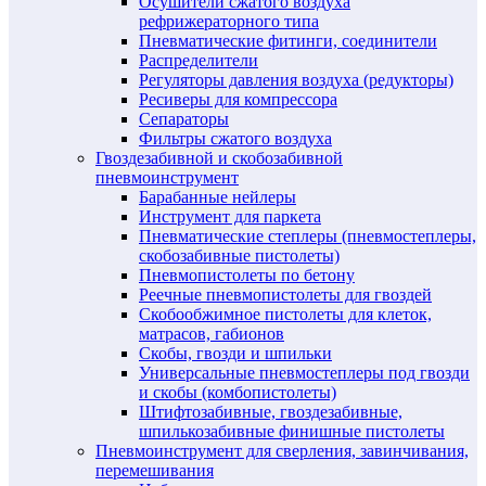
Осушители сжатого воздуха
рефрижераторного типа
Пневматические фитинги, соединители
Распределители
Регуляторы давления воздуха (редукторы)
Ресиверы для компрессора
Сепараторы
Фильтры сжатого воздуха
Гвоздезабивной и скобозабивной
пневмоинструмент
Барабанные нейлеры
Инструмент для паркета
Пневматические степлеры (пневмостеплеры,
скобозабивные пистолеты)
Пневмопистолеты по бетону
Реечные пневмопистолеты для гвоздей
Скобообжимное пистолеты для клеток,
матрасов, габионов
Скобы, гвозди и шпильки
Универсальные пневмостеплеры под гвозди
и скобы (комбопистолеты)
Штифтозабивные, гвоздезабивные,
шпилькозабивные финишные пистолеты
Пневмоинструмент для сверления, завинчивания,
перемешивания