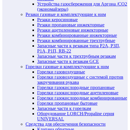
Устройства газосбережения для Аргона /СО2
(экономайзеры)
Резаки газовые и комплектующие к ним
Резаки керосиновые
Резаки пропановые инжекторные
Резаки ацетиленовые инжекторные
Резаки комбинированные инжекторные
Резаки комбинированные трехтрубные
Запасные части к резакам типа Р2А, Р3П,
Р1А, Р1П, RB-22
Запасные части к трехтрубным резакам
Запасные части к резакам GCE
Горелки газовые и комплектующие к ним
Горелки газовоздушные
Горелки газовоздушные с системой против
закручивания рукава
Горелки газокислородные пропановые
Горелки газокислородные ацетиленовые
Горелки газокислородные комбинированные
Горелки пропановые бытовые
Запасные части к горелкам
Оборудование LORCH/Propaline серия
UNIVERSAL
Средства для обеспечения безопасности
Клапана обратные