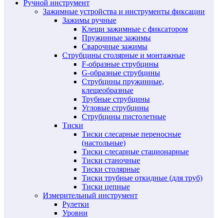
Ручной инструмент
Зажимные устройства и инструменты фиксации
Зажимы ручные
Клещи зажимные с фиксатором
Пружинные зажимы
Сварочные зажимы
Струбцины столярные и монтажные
F-образные струбцины
G-образные струбцины
Струбцины пружинные,
клещеобразные
Трубные струбцины
Угловые струбцины
Струбцины пистолетные
Тиски
Тиски слесарные переносные
(настольные)
Тиски слесарные стационарные
Тиски станочные
Тиски столярные
Тиски трубные откидные (для труб)
Тиски цепные
Измерительный инструмент
Рулетки
Уровни