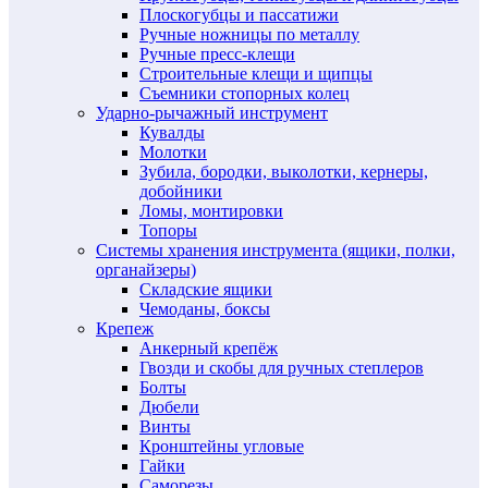
Плоскогубцы и пассатижи
Ручные ножницы по металлу
Ручные пресс-клещи
Строительные клещи и щипцы
Съемники стопорных колец
Ударно-рычажный инструмент
Кувалды
Молотки
Зубила, бородки, выколотки, кернеры,
добойники
Ломы, монтировки
Топоры
Системы хранения инструмента (ящики, полки,
органайзеры)
Складские ящики
Чемоданы, боксы
Крепеж
Анкерный крепёж
Гвозди и скобы для ручных степлеров
Болты
Дюбели
Винты
Кронштейны угловые
Гайки
Саморезы