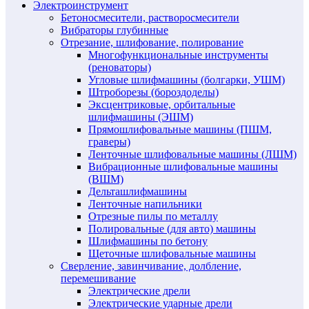
Электроинструмент
Бетоносмесители, растворосмесители
Вибраторы глубинные
Отрезание, шлифование, полирование
Многофункциональные инструменты
(реноваторы)
Угловые шлифмашины (болгарки, УШМ)
Штроборезы (бороздоделы)
Эксцентриковые, орбитальные
шлифмашины (ЭШМ)
Прямошлифовальные машины (ПШМ,
граверы)
Ленточные шлифовальные машины (ЛШМ)
Вибрационные шлифовальные машины
(ВШМ)
Дельташлифмашины
Ленточные напильники
Отрезные пилы по металлу
Полировальные (для авто) машины
Шлифмашины по бетону
Щеточные шлифовальные машины
Сверление, завинчивание, долбление,
перемешивание
Электрические дрели
Электрические ударные дрели