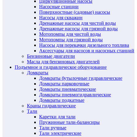
Циркуляционные насосы
Насосные станции
Поверхностные (садовые) насосы
Насосы для скважин
Дренажные насосы для чистой воды
Дренажные насосы для грязной воды
Мотопомпы для чистой воды
Мотопомпы для грязной воды
Насосы для перекачки дизельного топлива
Аксессуары для насосов и насосных станций
Бензиновые двигатели
Масла для бензиновых двигателей
Подъемное и гидравлическое оборудование
Домкраты
Домкраты бутылочные гидравлические
Домкраты парковочные
Домкраты пневматические
Домкраты пневмогидравлические
Домкраты подкатные
Краны гидравлические
Тали
Каретки для тали
Пружинные тали-балансиры
Тали ручные
Тали электрические