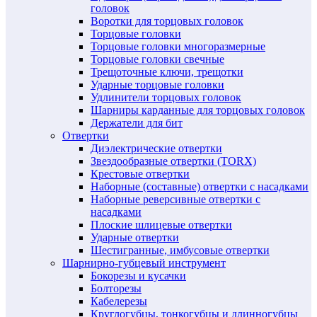
головок
Воротки для торцовых головок
Торцовые головки
Торцовые головки многоразмерные
Торцовые головки свечные
Трещоточные ключи, трещотки
Ударные торцовые головки
Удлинители торцовых головок
Шарниры карданные для торцовых головок
Держатели для бит
Отвертки
Диэлектрические отвертки
Звездообразные отвертки (TORX)
Крестовые отвертки
Наборные (составные) отвертки с насадками
Наборные реверсивные отвертки с
насадками
Плоские шлицевые отвертки
Ударные отвертки
Шестигранные, имбусовые отвертки
Шарнирно-губцевый инструмент
Бокорезы и кусачки
Болторезы
Кабелерезы
Круглогубцы, тонкогубцы и длинногубцы