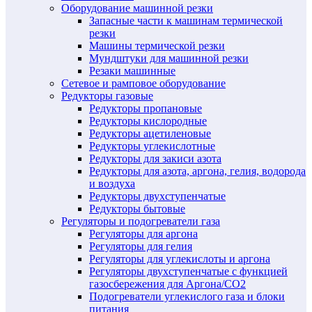
Оборудование машинной резки
Запасные части к машинам термической
резки
Машины термической резки
Мундштуки для машинной резки
Резаки машинные
Сетевое и рамповое оборудование
Редукторы газовые
Редукторы пропановые
Редукторы кислородные
Редукторы ацетиленовые
Редукторы углекислотные
Редукторы для закиси азота
Редукторы для азота, аргона, гелия, водорода
и воздуха
Редукторы двухступенчатые
Редукторы бытовые
Регуляторы и подогреватели газа
Регуляторы для аргона
Регуляторы для гелия
Регуляторы для углекислоты и аргона
Регуляторы двухступенчатые c функцией
газосбережения для Аргона/СО2
Подогреватели углекислого газа и блоки
питания