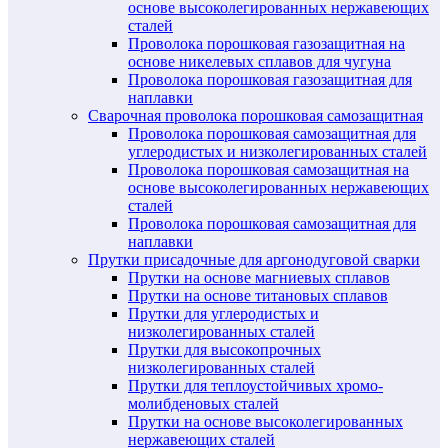
основе высоколегированных нержавеющих
сталей
Проволока порошковая газозащитная на
основе никелевых сплавов для чугуна
Проволока порошковая газозащитная для
наплавки
Сварочная проволока порошковая самозащитная
Проволока порошковая самозащитная для
углеродистых и низколегированных сталей
Проволока порошковая самозащитная на
основе высоколегированных нержавеющих
сталей
Проволока порошковая самозащитная для
наплавки
Прутки присадочные для аргонодуговой сварки
Прутки на основе магниевых сплавов
Прутки на основе титановых сплавов
Прутки для углеродистых и
низколегированных сталей
Прутки для высокопрочных
низколегированных сталей
Прутки для теплоустойчивых хромо-
молибденовых сталей
Прутки на основе высоколегированных
нержавеющих сталей