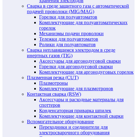
хранения электродов
Сварка в среде защитного газа с автоматической
подачей проволоки (MIG/MAG)
Горелки для полуавтоматов
Комплектующие для полуавтоматических
горелок
Механизмы подачи проволоки
Тележки для полуавтоматов
Ролики для полуавтоматов
Сварка неплавящимся электродом в среде
инертных газов (TIG)
Аксессуары для аргонодуговой сварки
Горелки для аргонодуговой сварки
Комплектующие для аргонодуговых горелок
Плазменная резка (CUT)
Плазмотроны
Комплектующие для плазмотронов
Контактная сварка (RSW)
Аксессуары и расходные материалы для
споттеров
Конденсаторная приварка шпилек
Комплектующие для контактной сварки
Вспомогательное оборудование
Переходники и соединители для
электросварочного оборудования