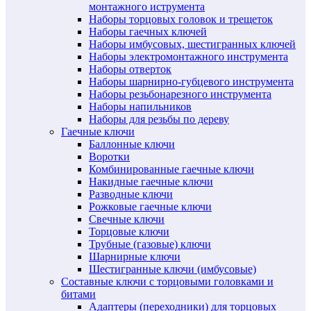
монтажного иструмента
Наборы торцовых головок и трещеток
Наборы гаечных ключей
Наборы имбусовых, шестигранных ключей
Наборы электромонтажного инструмента
Наборы отверток
Наборы шарнирно-губцевого инструмента
Наборы резьбонарезного инструмента
Наборы напильников
Наборы для резьбы по дереву
Гаечные ключи
Баллонные ключи
Воротки
Комбинированные гаечные ключи
Накидные гаечные ключи
Разводные ключи
Рожковые гаечные ключи
Свечные ключи
Торцовые ключи
Трубные (газовые) ключи
Шарнирные ключи
Шестигранные ключи (имбусовые)
Составные ключи с торцовыми головками и
битами
Адаптеры (переходники) для торцовых