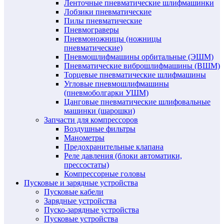
Ленточные пневматические шлифмашинки
Лобзики пневматические
Пилы пневматические
Пневмограверы
Пневмоножницы (ножницы
пневматические)
Пневмошлифмашины орбитальные (ЭШМ)
Пневматические виброшлифмашины (ВШМ)
Торцевые пневматические шлифмашины
Угловые пневмошлифмашины
(пневмоболгарки УШМ)
Цанговые пневматические шлифовальные
машинки (шарошки)
Запчасти для компрессоров
Воздушные фильтры
Манометры
Предохранительные клапана
Реле давления (блоки автоматики,
прессостаты)
Компрессорные головы
Пусковые и зарядные устройства
Пусковые кабели
Зарядные устройства
Пуско-зарядные устройства
Пусковые устройства