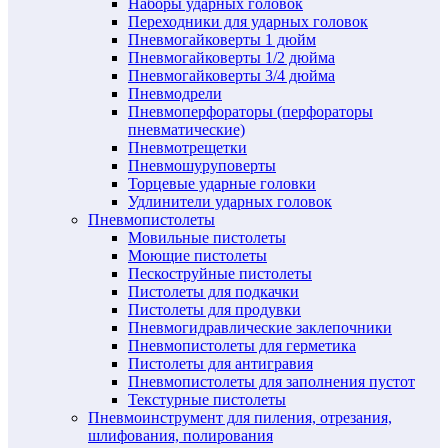
Наборы ударных головок
Переходники для ударных головок
Пневмогайковерты 1 дюйм
Пневмогайковерты 1/2 дюйма
Пневмогайковерты 3/4 дюйма
Пневмодрели
Пневмоперфораторы (перфораторы
пневматические)
Пневмотрещетки
Пневмошуруповерты
Торцевые ударные головки
Удлинители ударных головок
Пневмопистолеты
Мовильные пистолеты
Моющие пистолеты
Пескоструйные пистолеты
Пистолеты для подкачки
Пистолеты для продувки
Пневмогидравлические заклепочники
Пневмопистолеты для герметика
Пистолеты для антигравия
Пневмопистолеты для заполнения пустот
Текстурные пистолеты
Пневмоинструмент для пиления, отрезания,
шлифования, полирования