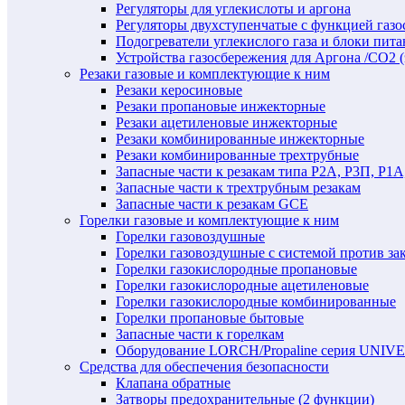
Регуляторы для углекислоты и аргона
Регуляторы двухступенчатые c функцией газ
Подогреватели углекислого газа и блоки пита
Устройства газосбережения для Аргона /СО2 
Резаки газовые и комплектующие к ним
Резаки керосиновые
Резаки пропановые инжекторные
Резаки ацетиленовые инжекторные
Резаки комбинированные инжекторные
Резаки комбинированные трехтрубные
Запасные части к резакам типа Р2А, Р3П, Р1А
Запасные части к трехтрубным резакам
Запасные части к резакам GCE
Горелки газовые и комплектующие к ним
Горелки газовоздушные
Горелки газовоздушные с системой против за
Горелки газокислородные пропановые
Горелки газокислородные ацетиленовые
Горелки газокислородные комбинированные
Горелки пропановые бытовые
Запасные части к горелкам
Оборудование LORCH/Propaline серия UNI
Средства для обеспечения безопасности
Клапана обратные
Затворы предохранительные (2 функции)