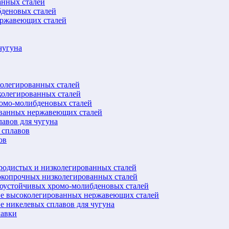
анных сталей
бденовых сталей
ержавеющих сталей
чугуна
колегированных сталей
колегированных сталей
ромо-молибденовых сталей
ованных нержавеющих сталей
авов для чугуна
 сплавов
ов
еродистых и низколегированных сталей
окопрочных низколегированных сталей
лоустойчивых хромо-молибденовых сталей
ве высоколегированных нержавеющих сталей
е никелевых сплавов для чугуна
лавки