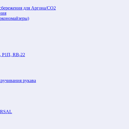
осбережения для Аргона/СО2
ния
(экономайзеры)
, Р1П, RB-22
кручивания рукава
VERSAL