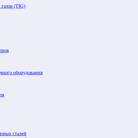
газов (TIG)
еров
очного оборудования
ия
анных сталей