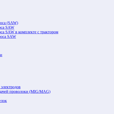
люса (SAW)
люса SAW
юса SAW в комплекте с трактором
флюса SAW
ки
 электродов
подачей проволоки (MIG/MAG)
елок