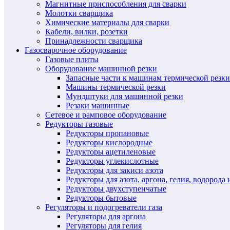
Магнитные приспособления для сварки
Молотки сварщика
Химические материалы для сварки
Кабели, вилки, розетки
Принадлежности сварщика
Газосварочное оборудование
Газовые плиты
Оборудование машинной резки
Запасные части к машинам термической резки
Машины термической резки
Мундштуки для машинной резки
Резаки машинные
Сетевое и рамповое оборудование
Редукторы газовые
Редукторы пропановые
Редукторы кислородные
Редукторы ацетиленовые
Редукторы углекислотные
Редукторы для закиси азота
Редукторы для азота, аргона, гелия, водорода 
Редукторы двухступенчатые
Редукторы бытовые
Регуляторы и подогреватели газа
Регуляторы для аргона
Регуляторы для гелия