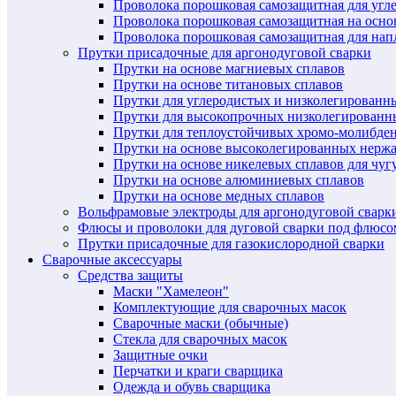
Проволока порошковая самозащитная для угл
Проволока порошковая самозащитная на осн
Проволока порошковая самозащитная для нап
Прутки присадочные для аргонодуговой сварки
Прутки на основе магниевых сплавов
Прутки на основе титановых сплавов
Прутки для углеродистых и низколегированн
Прутки для высокопрочных низколегированн
Прутки для теплоустойчивых хромо-молибде
Прутки на основе высоколегированных нерж
Прутки на основе никелевых сплавов для чуг
Прутки на основе алюминиевых сплавов
Прутки на основе медных сплавов
Вольфрамовые электроды для аргонодуговой сварк
Флюсы и проволоки для дуговой сварки под флюсо
Прутки присадочные для газокислородной сварки
Сварочные аксессуары
Средства защиты
Маски "Хамелеон"
Комплектующие для сварочных масок
Сварочные маски (обычные)
Стекла для сварочных масок
Защитные очки
Перчатки и краги сварщика
Одежда и обувь сварщика