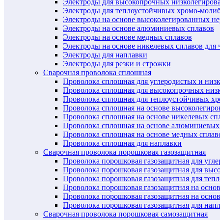
Электроды для высокопрочных низколегиров
Электроды для теплоустойчивых хромо-моли
Электроды на основе высоколегированных н
Электроды на основе алюминиевых сплавов
Электроды на основе медных сплавов
Электроды на основе никелевых сплавов для 
Электроды для наплавки
Электроды для резки и строжки
Сварочная проволока сплошная
Проволока сплошная для углеродистых и низ
Проволока сплошная для высокопрочных низ
Проволока сплошная для теплоустойчивых х
Проволока сплошная на основе высоколегир
Проволока сплошная на основе никелевых спл
Проволока сплошная на основе алюминиевых
Проволока сплошная на основе медных сплав
Проволока сплошная для наплавки
Сварочная проволока порошковая газозащитная
Проволока порошковая газозащитная для угл
Проволока порошковая газозащитная для выс
Проволока порошковая газозащитная для теп
Проволока порошковая газозащитная на осно
Проволока порошковая газозащитная на основ
Проволока порошковая газозащитная для нап
Сварочная проволока порошковая самозащитная