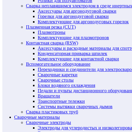
Ролики для полуавтоматов
Сварка неплавящимся электродом в среде инертных 
Аксессуары для аргонодуговой сварки
Горелки для аргонодуговой сварки
Комплектующие для аргонодуговых горелок
Плазменная резка (CUT)
Плазмотроны
Комплектующие для плазмотронов
Контактная сварка (RSW)
Аксессуары и расходные материалы для спотт
Конденсаторная приварка шпилек
Комплектующие для контактной сварки
Вспомогательное оборудование
Переходники и соединители для электросвар
Сварочные каретки
Сварочные столы
Блоки водяного охлаждения
Педали и пульты дистанционного оборудован
Вращатели
Транспортные тележки
Системы вытяжки сварочных дымов
Сварка пластиковых труб
Сварочные материалы
Сварочные электроды
Электроды для углеродистых и низколегиров