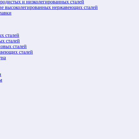
еродистых и низколегированных сталей
ове высоколегированных нержавеющих сталей
лавки
ых сталей
ых сталей
новых сталей
авеющих сталей
уна
и
м