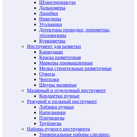
Штангенциркули
Дальномеры
Линейки
Нивелиры
Угольники
Детекторы проводки, пирометры,
тепловизоры
Курвиметры
Инструмент для разметки
Карандаши
Краска разметочная
Маркеры промышленные
Мелки строительные разметочные
Отвесы
Чертилки
Шнуры малярные
Малярный и отделочный инструмент
Кордщетки ручные
Режущий и пильный инструмент
Лобзики ручные
Напильники
Плиткорезы
Труборезы
Наборы ручного инструмента
Универсальные наборы слесарно-