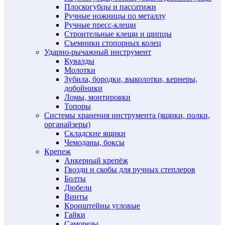
Плоскогубцы и пассатижи
Ручные ножницы по металлу
Ручные пресс-клещи
Строительные клещи и щипцы
Съемники стопорных колец
Ударно-рычажный инструмент
Кувалды
Молотки
Зубила, бородки, выколотки, кернеры,
добойники
Ломы, монтировки
Топоры
Системы хранения инструмента (ящики, полки,
органайзеры)
Складские ящики
Чемоданы, боксы
Крепеж
Анкерный крепёж
Гвозди и скобы для ручных степлеров
Болты
Дюбели
Винты
Кронштейны угловые
Гайки
Саморезы