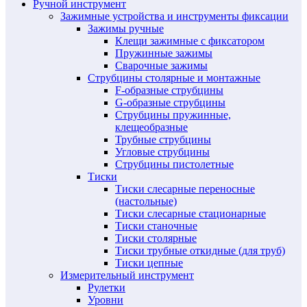
Ручной инструмент
Зажимные устройства и инструменты фиксации
Зажимы ручные
Клещи зажимные с фиксатором
Пружинные зажимы
Сварочные зажимы
Струбцины столярные и монтажные
F-образные струбцины
G-образные струбцины
Струбцины пружинные,
клещеобразные
Трубные струбцины
Угловые струбцины
Струбцины пистолетные
Тиски
Тиски слесарные переносные
(настольные)
Тиски слесарные стационарные
Тиски станочные
Тиски столярные
Тиски трубные откидные (для труб)
Тиски цепные
Измерительный инструмент
Рулетки
Уровни