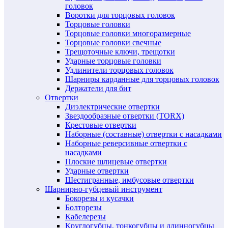
головок
Воротки для торцовых головок
Торцовые головки
Торцовые головки многоразмерные
Торцовые головки свечные
Трещоточные ключи, трещотки
Ударные торцовые головки
Удлинители торцовых головок
Шарниры карданные для торцовых головок
Держатели для бит
Отвертки
Диэлектрические отвертки
Звездообразные отвертки (TORX)
Крестовые отвертки
Наборные (составные) отвертки с насадками
Наборные реверсивные отвертки с
насадками
Плоские шлицевые отвертки
Ударные отвертки
Шестигранные, имбусовые отвертки
Шарнирно-губцевый инструмент
Бокорезы и кусачки
Болторезы
Кабелерезы
Круглогубцы, тонкогубцы и длинногубцы