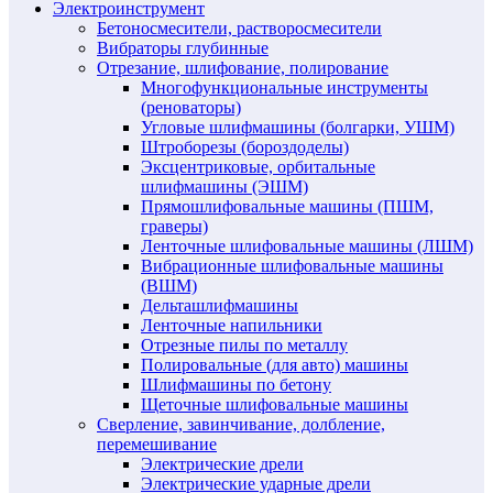
Электроинструмент
Бетоносмесители, растворосмесители
Вибраторы глубинные
Отрезание, шлифование, полирование
Многофункциональные инструменты
(реноваторы)
Угловые шлифмашины (болгарки, УШМ)
Штроборезы (бороздоделы)
Эксцентриковые, орбитальные
шлифмашины (ЭШМ)
Прямошлифовальные машины (ПШМ,
граверы)
Ленточные шлифовальные машины (ЛШМ)
Вибрационные шлифовальные машины
(ВШМ)
Дельташлифмашины
Ленточные напильники
Отрезные пилы по металлу
Полировальные (для авто) машины
Шлифмашины по бетону
Щеточные шлифовальные машины
Сверление, завинчивание, долбление,
перемешивание
Электрические дрели
Электрические ударные дрели