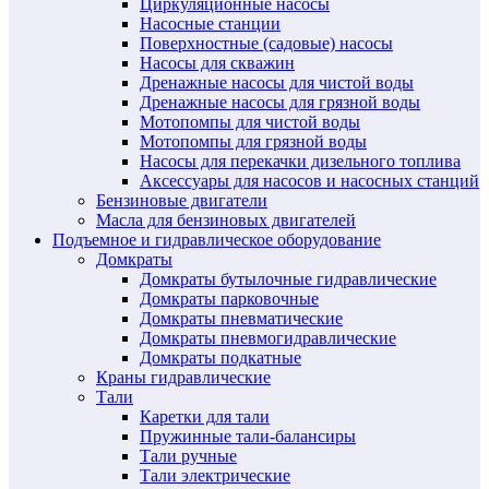
Циркуляционные насосы
Насосные станции
Поверхностные (садовые) насосы
Насосы для скважин
Дренажные насосы для чистой воды
Дренажные насосы для грязной воды
Мотопомпы для чистой воды
Мотопомпы для грязной воды
Насосы для перекачки дизельного топлива
Аксессуары для насосов и насосных станций
Бензиновые двигатели
Масла для бензиновых двигателей
Подъемное и гидравлическое оборудование
Домкраты
Домкраты бутылочные гидравлические
Домкраты парковочные
Домкраты пневматические
Домкраты пневмогидравлические
Домкраты подкатные
Краны гидравлические
Тали
Каретки для тали
Пружинные тали-балансиры
Тали ручные
Тали электрические