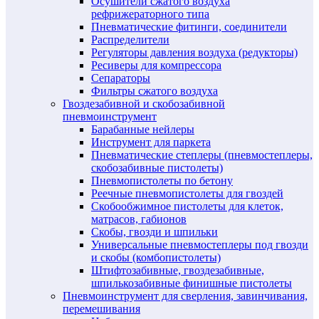
Осушители сжатого воздуха
рефрижераторного типа
Пневматические фитинги, соединители
Распределители
Регуляторы давления воздуха (редукторы)
Ресиверы для компрессора
Сепараторы
Фильтры сжатого воздуха
Гвоздезабивной и скобозабивной
пневмоинструмент
Барабанные нейлеры
Инструмент для паркета
Пневматические степлеры (пневмостеплеры,
скобозабивные пистолеты)
Пневмопистолеты по бетону
Реечные пневмопистолеты для гвоздей
Скобообжимное пистолеты для клеток,
матрасов, габионов
Скобы, гвозди и шпильки
Универсальные пневмостеплеры под гвозди
и скобы (комбопистолеты)
Штифтозабивные, гвоздезабивные,
шпилькозабивные финишные пистолеты
Пневмоинструмент для сверления, завинчивания,
перемешивания