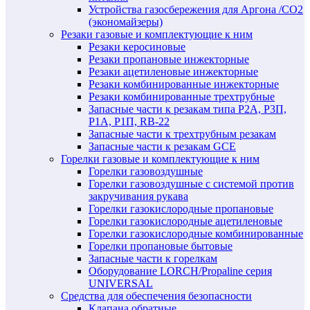
Устройства газосбережения для Аргона /СО2
(экономайзеры)
Резаки газовые и комплектующие к ним
Резаки керосиновые
Резаки пропановые инжекторные
Резаки ацетиленовые инжекторные
Резаки комбинированные инжекторные
Резаки комбинированные трехтрубные
Запасные части к резакам типа Р2А, Р3П,
Р1А, Р1П, RB-22
Запасные части к трехтрубным резакам
Запасные части к резакам GCE
Горелки газовые и комплектующие к ним
Горелки газовоздушные
Горелки газовоздушные с системой против
закручивания рукава
Горелки газокислородные пропановые
Горелки газокислородные ацетиленовые
Горелки газокислородные комбинированные
Горелки пропановые бытовые
Запасные части к горелкам
Оборудование LORCH/Propaline серия
UNIVERSAL
Средства для обеспечения безопасности
Клапана обратные