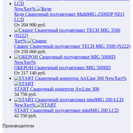
New
Хит
%
Кедр Сварочный полуавтомат MultiMIG-2500DP NEO
LCD
От
204 900
руб.
Хит
%
Сварог Сварочный полуавтомат TECH MIG 3500 (N222)
От
250 060
руб.
New
Хит
%
ОБЕРОН Сварочный полуавтомат MIG 500HD
От
217 140
руб.
New
Хит
%
START Сварочный инвертор ArcLine 300
34 750
руб.
New
Хит
%
START Сварочный полуавтомат miniMIG 200 LCD
42 550
руб.
Производители