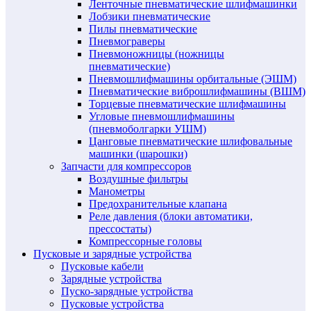
Ленточные пневматические шлифмашинки
Лобзики пневматические
Пилы пневматические
Пневмограверы
Пневмоножницы (ножницы
пневматические)
Пневмошлифмашины орбитальные (ЭШМ)
Пневматические виброшлифмашины (ВШМ)
Торцевые пневматические шлифмашины
Угловые пневмошлифмашины
(пневмоболгарки УШМ)
Цанговые пневматические шлифовальные
машинки (шарошки)
Запчасти для компрессоров
Воздушные фильтры
Манометры
Предохранительные клапана
Реле давления (блоки автоматики,
прессостаты)
Компрессорные головы
Пусковые и зарядные устройства
Пусковые кабели
Зарядные устройства
Пуско-зарядные устройства
Пусковые устройства