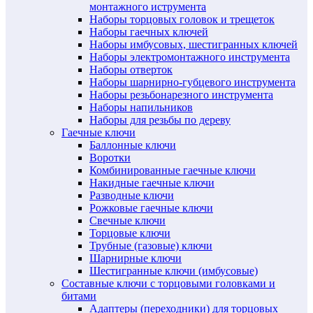
монтажного иструмента
Наборы торцовых головок и трещеток
Наборы гаечных ключей
Наборы имбусовых, шестигранных ключей
Наборы электромонтажного инструмента
Наборы отверток
Наборы шарнирно-губцевого инструмента
Наборы резьбонарезного инструмента
Наборы напильников
Наборы для резьбы по дереву
Гаечные ключи
Баллонные ключи
Воротки
Комбинированные гаечные ключи
Накидные гаечные ключи
Разводные ключи
Рожковые гаечные ключи
Свечные ключи
Торцовые ключи
Трубные (газовые) ключи
Шарнирные ключи
Шестигранные ключи (имбусовые)
Составные ключи с торцовыми головками и
битами
Адаптеры (переходники) для торцовых