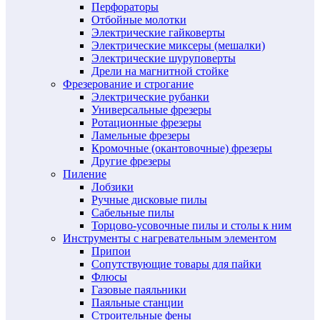
Перфораторы
Отбойные молотки
Электрические гайковерты
Электрические миксеры (мешалки)
Электрические шуруповерты
Дрели на магнитной стойке
Фрезерование и строгание
Электрические рубанки
Универсальные фрезеры
Ротационные фрезеры
Ламельные фрезеры
Кромочные (окантовочные) фрезеры
Другие фрезеры
Пиление
Лобзики
Ручные дисковые пилы
Сабельные пилы
Торцово-усовочные пилы и столы к ним
Инструменты с нагревательным элементом
Припои
Сопутствующие товары для пайки
Флюсы
Газовые паяльники
Паяльные станции
Строительные фены