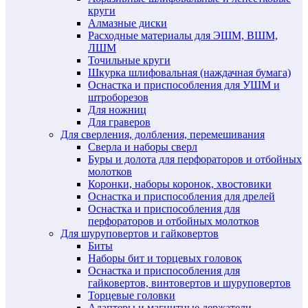
круги
Алмазные диски
Расходные материалы для ЭШМ, ВШМ,
ЛШМ
Точильные круги
Шкурка шлифовальная (наждачная бумага)
Оснастка и приспособления для УШМ и
штроборезов
Для ножниц
Для граверов
Для сверления, долбления, перемешивания
Сверла и наборы сверл
Буры и долота для перфораторов и отбойных
молотков
Коронки, наборы коронок, хвостовики
Оснастка и приспособления для дрелей
Оснастка и приспособления для
перфораторов и отбойных молотков
Для шуруповертов и гайковертов
Биты
Наборы бит и торцевых головок
Оснастка и приспособления для
гайковертов, винтовертов и шуруповертов
Торцевые головки
Адаптеры и магнитные держатели