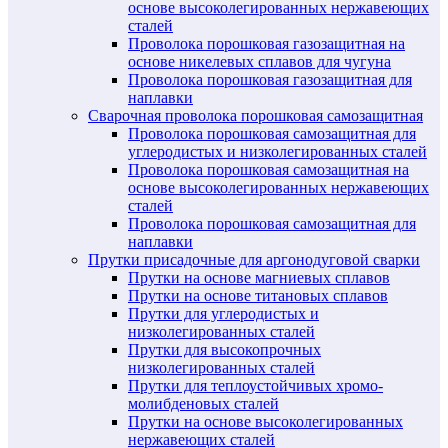
основе высоколегированных нержавеющих
сталей
Проволока порошковая газозащитная на
основе никелевых сплавов для чугуна
Проволока порошковая газозащитная для
наплавки
Сварочная проволока порошковая самозащитная
Проволока порошковая самозащитная для
углеродистых и низколегированных сталей
Проволока порошковая самозащитная на
основе высоколегированных нержавеющих
сталей
Проволока порошковая самозащитная для
наплавки
Прутки присадочные для аргонодуговой сварки
Прутки на основе магниевых сплавов
Прутки на основе титановых сплавов
Прутки для углеродистых и
низколегированных сталей
Прутки для высокопрочных
низколегированных сталей
Прутки для теплоустойчивых хромо-
молибденовых сталей
Прутки на основе высоколегированных
нержавеющих сталей