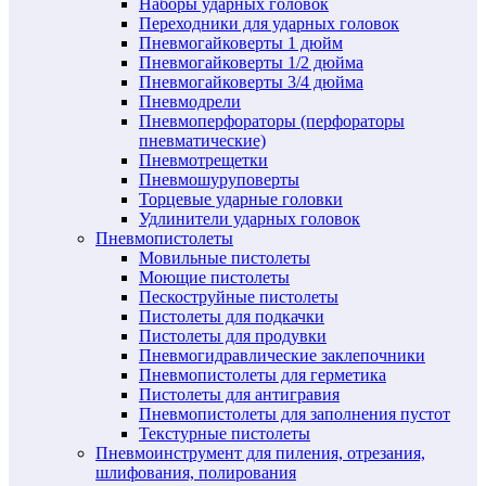
Наборы ударных головок
Переходники для ударных головок
Пневмогайковерты 1 дюйм
Пневмогайковерты 1/2 дюйма
Пневмогайковерты 3/4 дюйма
Пневмодрели
Пневмоперфораторы (перфораторы
пневматические)
Пневмотрещетки
Пневмошуруповерты
Торцевые ударные головки
Удлинители ударных головок
Пневмопистолеты
Мовильные пистолеты
Моющие пистолеты
Пескоструйные пистолеты
Пистолеты для подкачки
Пистолеты для продувки
Пневмогидравлические заклепочники
Пневмопистолеты для герметика
Пистолеты для антигравия
Пневмопистолеты для заполнения пустот
Текстурные пистолеты
Пневмоинструмент для пиления, отрезания,
шлифования, полирования