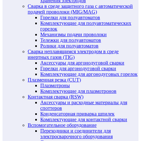
хранения электродов
Сварка в среде защитного газа с автоматической
подачей проволоки (MIG/MAG)
Горелки для полуавтоматов
Комплектующие для полуавтоматических
горелок
Механизмы подачи проволоки
Тележки для полуавтоматов
Ролики для полуавтоматов
Сварка неплавящимся электродом в среде
инертных газов (TIG)
Аксессуары для аргонодуговой сварки
Горелки для аргонодуговой сварки
Комплектующие для аргонодуговых горелок
Плазменная резка (CUT)
Плазмотроны
Комплектующие для плазмотронов
Контактная сварка (RSW)
Аксессуары и расходные материалы для
споттеров
Конденсаторная приварка шпилек
Комплектующие для контактной сварки
Вспомогательное оборудование
Переходники и соединители для
электросварочного оборудования