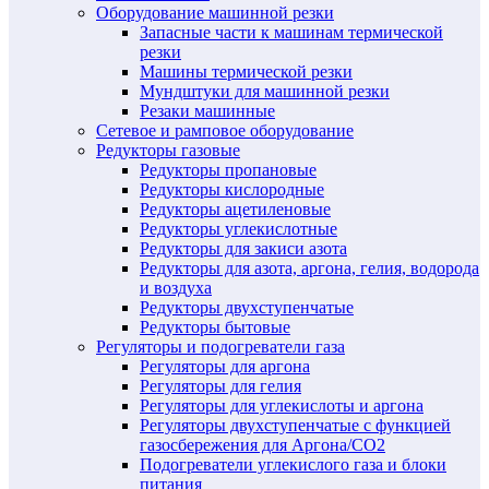
Оборудование машинной резки
Запасные части к машинам термической
резки
Машины термической резки
Мундштуки для машинной резки
Резаки машинные
Сетевое и рамповое оборудование
Редукторы газовые
Редукторы пропановые
Редукторы кислородные
Редукторы ацетиленовые
Редукторы углекислотные
Редукторы для закиси азота
Редукторы для азота, аргона, гелия, водорода
и воздуха
Редукторы двухступенчатые
Редукторы бытовые
Регуляторы и подогреватели газа
Регуляторы для аргона
Регуляторы для гелия
Регуляторы для углекислоты и аргона
Регуляторы двухступенчатые c функцией
газосбережения для Аргона/СО2
Подогреватели углекислого газа и блоки
питания