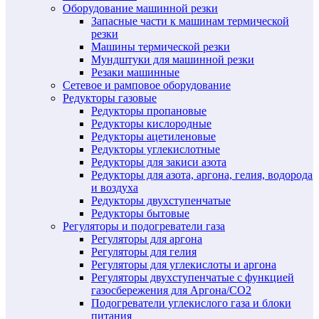
Оборудование машинной резки
Запасные части к машинам термической
резки
Машины термической резки
Мундштуки для машинной резки
Резаки машинные
Сетевое и рамповое оборудование
Редукторы газовые
Редукторы пропановые
Редукторы кислородные
Редукторы ацетиленовые
Редукторы углекислотные
Редукторы для закиси азота
Редукторы для азота, аргона, гелия, водорода
и воздуха
Редукторы двухступенчатые
Редукторы бытовые
Регуляторы и подогреватели газа
Регуляторы для аргона
Регуляторы для гелия
Регуляторы для углекислоты и аргона
Регуляторы двухступенчатые c функцией
газосбережения для Аргона/СО2
Подогреватели углекислого газа и блоки
питания