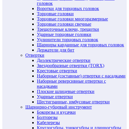
головок
Воротки для торцовых головок
Торцовые головки
Торцовые головки многоразмерные
Торцовые головки свечные
Трещоточные ключи, трещотки
Ударные торцовые головки
Удлинители торцовых головок
Шарниры карданные для торцовых головок
Держатели для бит
Отвертки
Диэлектрические отвертки
Звездообразные отвертки (TORX)
Крестовые отвертки
Наборные (составные) отвертки с насадками
Наборные реверсивные отвертки с
насадками
Плоские шлицевые отвертки
Ударные отвертки
Шестигранные, имбусовые отвертки
Шарнирно-губцевый инструмент
Бокорезы и кусачки
Болторезы
Кабелерезы
Круглогубцы, тонкогубцы и длинногубцы