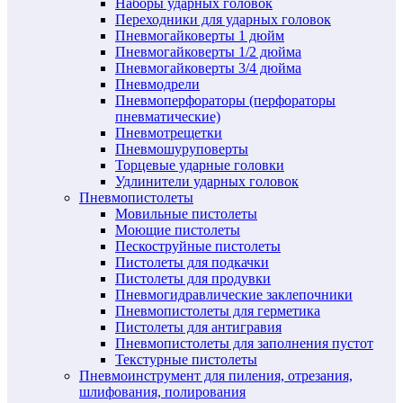
Наборы ударных головок
Переходники для ударных головок
Пневмогайковерты 1 дюйм
Пневмогайковерты 1/2 дюйма
Пневмогайковерты 3/4 дюйма
Пневмодрели
Пневмоперфораторы (перфораторы
пневматические)
Пневмотрещетки
Пневмошуруповерты
Торцевые ударные головки
Удлинители ударных головок
Пневмопистолеты
Мовильные пистолеты
Моющие пистолеты
Пескоструйные пистолеты
Пистолеты для подкачки
Пистолеты для продувки
Пневмогидравлические заклепочники
Пневмопистолеты для герметика
Пистолеты для антигравия
Пневмопистолеты для заполнения пустот
Текстурные пистолеты
Пневмоинструмент для пиления, отрезания,
шлифования, полирования