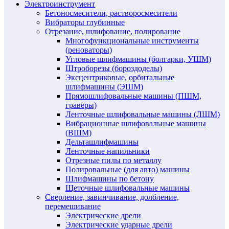
Электроинструмент
Бетоносмесители, растворосмесители
Вибраторы глубинные
Отрезание, шлифование, полирование
Многофункциональные инструменты
(реноваторы)
Угловые шлифмашины (болгарки, УШМ)
Штроборезы (бороздоделы)
Эксцентриковые, орбитальные
шлифмашины (ЭШМ)
Прямошлифовальные машины (ПШМ,
граверы)
Ленточные шлифовальные машины (ЛШМ)
Вибрационные шлифовальные машины
(ВШМ)
Дельташлифмашины
Ленточные напильники
Отрезные пилы по металлу
Полировальные (для авто) машины
Шлифмашины по бетону
Щеточные шлифовальные машины
Сверление, завинчивание, долбление,
перемешивание
Электрические дрели
Электрические ударные дрели