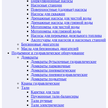
Циркуляционные насосы
Насосные станции
Поверхностные (садовые) насосы
Насосы для скважин
Дренажные насосы для чистой воды
Дренажные насосы для грязной воды
Мотопомпы для чистой воды
Мотопомпы для грязной воды
Насосы для перекачки дизельного топлива
Аксессуары для насосов и насосных станций
Бензиновые двигатели
Масла для бензиновых двигателей
Подъемное и гидравлическое оборудование
Домкраты
Домкраты бутылочные гидравлические
Домкраты парковочные
Домкраты пневматические
Домкраты пневмогидравлические
Домкраты подкатные
Краны гидравлические
Тали
Каретки для тали
Пружинные тали-балансиры
Тали ручные
Тали электрические