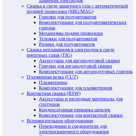
хранения электродов
Сварка в среде защитного газа с автоматической
подачей проволоки (MIG/MAG)
Горелки для полуавтоматов
Комплектующие для полуавтоматических
горелок
Механизмы подачи проволоки
Тележки для полуавтоматов
Ролики для полуавтоматов
Сварка неплавящимся электродом в среде
инертных газов (TIG)
Аксессуары для аргонодуговой сварки
Горелки для аргонодуговой сварки
Комплектующие для аргонодуговых горелок
Плазменная резка (CUT)
Плазмотроны
Комплектующие для плазмотронов
Контактная сварка (RSW)
Аксессуары и расходные материалы для
споттеров
Конденсаторная приварка шпилек
Комплектующие для контактной сварки
Вспомогательное оборудование
Переходники и соединители для
электросварочного оборудования