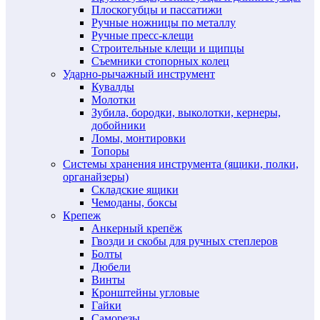
Плоскогубцы и пассатижи
Ручные ножницы по металлу
Ручные пресс-клещи
Строительные клещи и щипцы
Съемники стопорных колец
Ударно-рычажный инструмент
Кувалды
Молотки
Зубила, бородки, выколотки, кернеры,
добойники
Ломы, монтировки
Топоры
Системы хранения инструмента (ящики, полки,
органайзеры)
Складские ящики
Чемоданы, боксы
Крепеж
Анкерный крепёж
Гвозди и скобы для ручных степлеров
Болты
Дюбели
Винты
Кронштейны угловые
Гайки
Саморезы