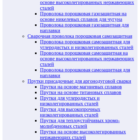
основе высоколегированных нержавеющих
сталей
Проволока порошковая газозащитная на
основе никелевых сплавов для чугуна
Проволока порошковая газозащитная для
наплавки
Сварочная проволока порошковая самозащитная
Проволока порошковая самозащитная для
углеродистых и низколегированных сталей
Проволока порошковая самозащитная на
основе высоколегированных нержавеющих
сталей
Проволока порошковая самозащитная для
наплавки
Прутки присадочные для аргонодуговой сварки
Прутки на основе магниевых сплавов
Прутки на основе титановых сплавов
Прутки для углеродистых и
низколегированных сталей
Прутки для высокопрочных
низколегированных сталей
Прутки для теплоустойчивых хромо-
молибденовых сталей
Прутки на основе высоколегированных
нержавеющих сталей