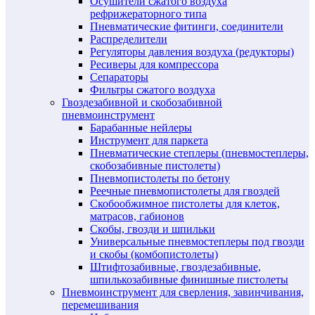
Осушители сжатого воздуха
рефрижераторного типа
Пневматические фитинги, соединители
Распределители
Регуляторы давления воздуха (редукторы)
Ресиверы для компрессора
Сепараторы
Фильтры сжатого воздуха
Гвоздезабивной и скобозабивной
пневмоинструмент
Барабанные нейлеры
Инструмент для паркета
Пневматические степлеры (пневмостеплеры,
скобозабивные пистолеты)
Пневмопистолеты по бетону
Реечные пневмопистолеты для гвоздей
Скобообжимное пистолеты для клеток,
матрасов, габионов
Скобы, гвозди и шпильки
Универсальные пневмостеплеры под гвозди
и скобы (комбопистолеты)
Штифтозабивные, гвоздезабивные,
шпилькозабивные финишные пистолеты
Пневмоинструмент для сверления, завинчивания,
перемешивания