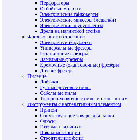
Перфораторы
Отбойные молотки
Электрические гайковерты
Электрические миксеры (мешалки)
Электрические шуруповерты
Дрели на магнитной стойке
Фрезерование и строгание
Электрические рубанки
Универсальные фрезеры
Ротационные фрезеры
Ламельные фрезеры
Кромочные (окантовочные) фрезеры
Другие фрезеры
Пиление
Лобзики
Ручные дисковые пилы
Сабельные пилы
Торцово-усовочные пилы и столы к ним
Инструменты с нагревательным элементом
Припои
Сопутствующие товары для пайки
Флюсы
Газовые паяльники
Паяльные станции
Строительные фены