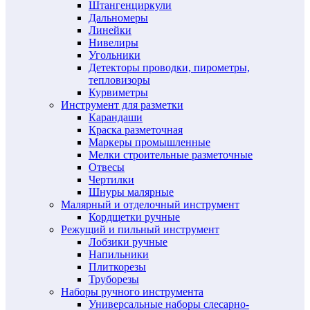
Штангенциркули
Дальномеры
Линейки
Нивелиры
Угольники
Детекторы проводки, пирометры,
тепловизоры
Курвиметры
Инструмент для разметки
Карандаши
Краска разметочная
Маркеры промышленные
Мелки строительные разметочные
Отвесы
Чертилки
Шнуры малярные
Малярный и отделочный инструмент
Кордщетки ручные
Режущий и пильный инструмент
Лобзики ручные
Напильники
Плиткорезы
Труборезы
Наборы ручного инструмента
Универсальные наборы слесарно-