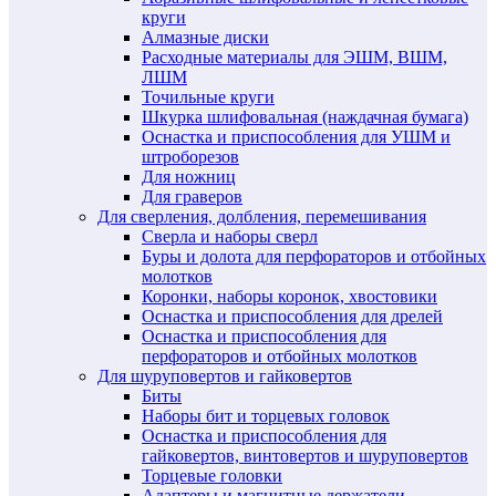
круги
Алмазные диски
Расходные материалы для ЭШМ, ВШМ,
ЛШМ
Точильные круги
Шкурка шлифовальная (наждачная бумага)
Оснастка и приспособления для УШМ и
штроборезов
Для ножниц
Для граверов
Для сверления, долбления, перемешивания
Сверла и наборы сверл
Буры и долота для перфораторов и отбойных
молотков
Коронки, наборы коронок, хвостовики
Оснастка и приспособления для дрелей
Оснастка и приспособления для
перфораторов и отбойных молотков
Для шуруповертов и гайковертов
Биты
Наборы бит и торцевых головок
Оснастка и приспособления для
гайковертов, винтовертов и шуруповертов
Торцевые головки
Адаптеры и магнитные держатели