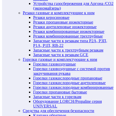
Устройства газосбережения для Аргона /СО2
(экономайзеры)
Резаки газовые и комплектующие к ним
Резаки керосиновые
Резаки пропановые инжекторные
Резаки ацетиленовые инжекторные
Резаки комбинированные инжекторные
Резаки комбинированные трехтрубные
Запасные части к резакам типа Р2А, Р3П,
Р1А, Р1П, RB-22
Запасные части к трехтрубным резакам
Запасные части к резакам GCE
Горелки газовые и комплектующие к ним
Горелки газовоздушные
Горелки газовоздушные с системой против
закручивания рукава
Горелки газокислородные пропановые
Горелки газокислородные ацетиленовые
Горелки газокислородные комбинированные
Горелки пропановые бытовые
Запасные части к горелкам
Оборудование LORCH/Propaline серия
UNIVERSAL
Средства для обеспечения безопасности
Клапана обратные