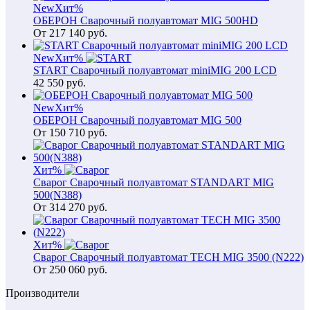
New
Хит
%
ОБЕРОН Сварочный полуавтомат MIG 500HD
От
217 140
руб.
New
Хит
%
START Сварочный полуавтомат miniMIG 200 LCD
42 550
руб.
New
Хит
%
ОБЕРОН Сварочный полуавтомат MIG 500
От
150 710
руб.
Хит
%
Сварог Сварочный полуавтомат STANDART MIG
500(N388)
От
314 270
руб.
Хит
%
Сварог Сварочный полуавтомат TECH MIG 3500 (N222)
От
250 060
руб.
Производители