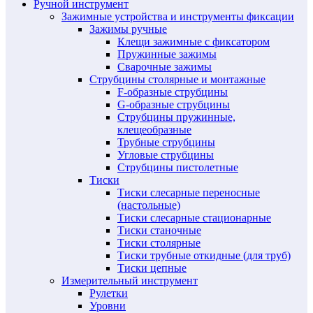
Ручной инструмент
Зажимные устройства и инструменты фиксации
Зажимы ручные
Клещи зажимные с фиксатором
Пружинные зажимы
Сварочные зажимы
Струбцины столярные и монтажные
F-образные струбцины
G-образные струбцины
Струбцины пружинные,
клещеобразные
Трубные струбцины
Угловые струбцины
Струбцины пистолетные
Тиски
Тиски слесарные переносные
(настольные)
Тиски слесарные стационарные
Тиски станочные
Тиски столярные
Тиски трубные откидные (для труб)
Тиски цепные
Измерительный инструмент
Рулетки
Уровни