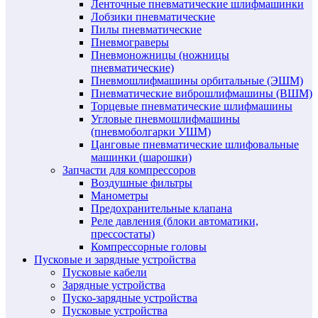
Ленточные пневматические шлифмашинки
Лобзики пневматические
Пилы пневматические
Пневмограверы
Пневмоножницы (ножницы
пневматические)
Пневмошлифмашины орбитальные (ЭШМ)
Пневматические виброшлифмашины (ВШМ)
Торцевые пневматические шлифмашины
Угловые пневмошлифмашины
(пневмоболгарки УШМ)
Цанговые пневматические шлифовальные
машинки (шарошки)
Запчасти для компрессоров
Воздушные фильтры
Манометры
Предохранительные клапана
Реле давления (блоки автоматики,
прессостаты)
Компрессорные головы
Пусковые и зарядные устройства
Пусковые кабели
Зарядные устройства
Пуско-зарядные устройства
Пусковые устройства