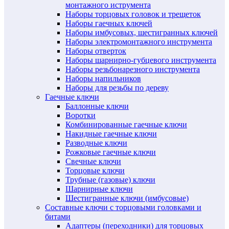
монтажного иструмента
Наборы торцовых головок и трещеток
Наборы гаечных ключей
Наборы имбусовых, шестигранных ключей
Наборы электромонтажного инструмента
Наборы отверток
Наборы шарнирно-губцевого инструмента
Наборы резьбонарезного инструмента
Наборы напильников
Наборы для резьбы по дереву
Гаечные ключи
Баллонные ключи
Воротки
Комбинированные гаечные ключи
Накидные гаечные ключи
Разводные ключи
Рожковые гаечные ключи
Свечные ключи
Торцовые ключи
Трубные (газовые) ключи
Шарнирные ключи
Шестигранные ключи (имбусовые)
Составные ключи с торцовыми головками и
битами
Адаптеры (переходники) для торцовых