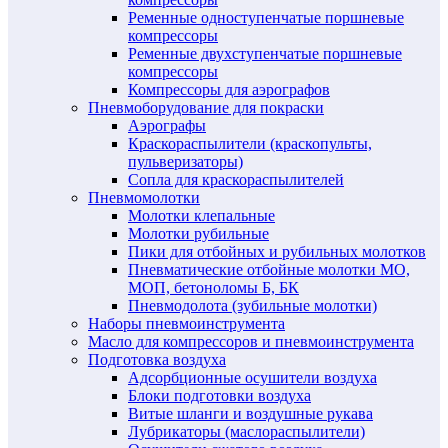
Ременные одноступенчатые поршневые
компрессоры
Ременные двухступенчатые поршневые
компрессоры
Компрессоры для аэрографов
Пневмоборудование для покраски
Аэрографы
Краскораспылители (краскопульты,
пульверизаторы)
Сопла для краскораспылителей
Пневмомолотки
Молотки клепальные
Молотки рубильные
Пики для отбойных и рубильных молотков
Пневматические отбойные молотки МО,
МОП, бетоноломы Б, БК
Пневмодолота (зубильные молотки)
Наборы пневмоинструмента
Масло для компрессоров и пневмоинструмента
Подготовка воздуха
Адсорбционные осушители воздуха
Блоки подготовки воздуха
Витые шланги и воздушные рукава
Лубрикаторы (маслораспылители)