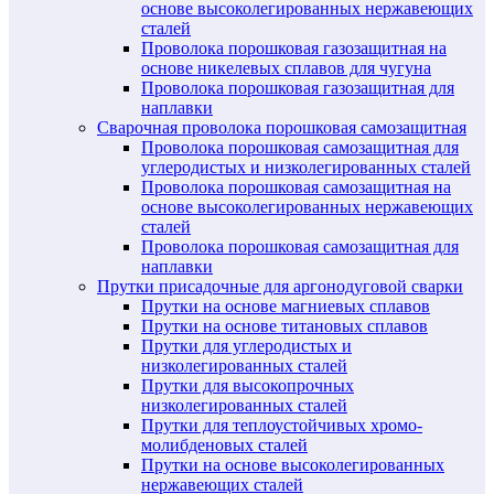
основе высоколегированных нержавеющих
сталей
Проволока порошковая газозащитная на
основе никелевых сплавов для чугуна
Проволока порошковая газозащитная для
наплавки
Сварочная проволока порошковая самозащитная
Проволока порошковая самозащитная для
углеродистых и низколегированных сталей
Проволока порошковая самозащитная на
основе высоколегированных нержавеющих
сталей
Проволока порошковая самозащитная для
наплавки
Прутки присадочные для аргонодуговой сварки
Прутки на основе магниевых сплавов
Прутки на основе титановых сплавов
Прутки для углеродистых и
низколегированных сталей
Прутки для высокопрочных
низколегированных сталей
Прутки для теплоустойчивых хромо-
молибденовых сталей
Прутки на основе высоколегированных
нержавеющих сталей