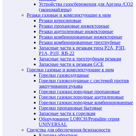
Устройства газосбережения для Аргона /СО2
(экономайзеры)
Резаки газовые и комплектующие к ним
Резаки керосиновые
Резаки пропановые инжекторные
Резаки ацетиленовые инжекторные
Резаки комбинированные инжекторные
Резаки комбинированные трехтрубные
Запасные части к резакам типа Р2А, Р3П,
Р1А, Р1П, RB-22
Запасные части к трехтрубным резакам
Запасные части к резакам GCE
Горелки газовые и комплектующие к ним
Горелки газовоздушные
Горелки газовоздушные с системой против
закручивания рукава
Горелки газокислородные пропановые
Горелки газокислородные ацетиленовые
Горелки газокислородные комбинированные
Горелки пропановые бытовые
Запасные части к горелкам
Оборудование LORCH/Propaline серия
UNIVERSAL
Средства для обеспечения безопасности
Клапана обратные