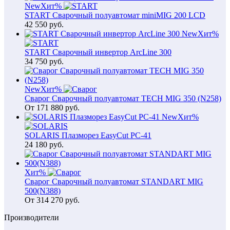
New
Хит
%
START Сварочный полуавтомат miniMIG 200 LCD
42 550
руб.
New
Хит
%
START Сварочный инвертор ArcLine 300
34 750
руб.
New
Хит
%
Сварог Сварочный полуавтомат TECH MIG 350 (N258)
От
171 880
руб.
New
Хит
%
SOLARIS Плазморез EasyCut PC-41
24 180
руб.
Хит
%
Сварог Сварочный полуавтомат STANDART MIG
500(N388)
От
314 270
руб.
Производители