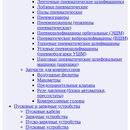
Ленточные пневматические шлифмашинки
Лобзики пневматические
Пилы пневматические
Пневмограверы
Пневмоножницы (ножницы
пневматические)
Пневмошлифмашины орбитальные (ЭШМ)
Пневматические виброшлифмашины (ВШМ)
Торцевые пневматические шлифмашины
Угловые пневмошлифмашины
(пневмоболгарки УШМ)
Цанговые пневматические шлифовальные
машинки (шарошки)
Запчасти для компрессоров
Воздушные фильтры
Манометры
Предохранительные клапана
Реле давления (блоки автоматики,
прессостаты)
Компрессорные головы
Пусковые и зарядные устройства
Пусковые кабели
Зарядные устройства
Пуско-зарядные устройства
Пусковые устройства