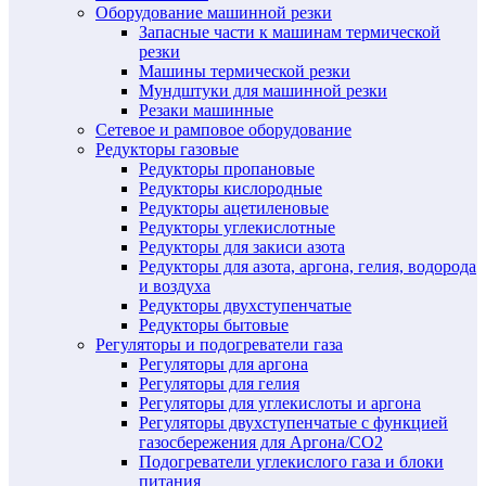
Оборудование машинной резки
Запасные части к машинам термической
резки
Машины термической резки
Мундштуки для машинной резки
Резаки машинные
Сетевое и рамповое оборудование
Редукторы газовые
Редукторы пропановые
Редукторы кислородные
Редукторы ацетиленовые
Редукторы углекислотные
Редукторы для закиси азота
Редукторы для азота, аргона, гелия, водорода
и воздуха
Редукторы двухступенчатые
Редукторы бытовые
Регуляторы и подогреватели газа
Регуляторы для аргона
Регуляторы для гелия
Регуляторы для углекислоты и аргона
Регуляторы двухступенчатые c функцией
газосбережения для Аргона/СО2
Подогреватели углекислого газа и блоки
питания