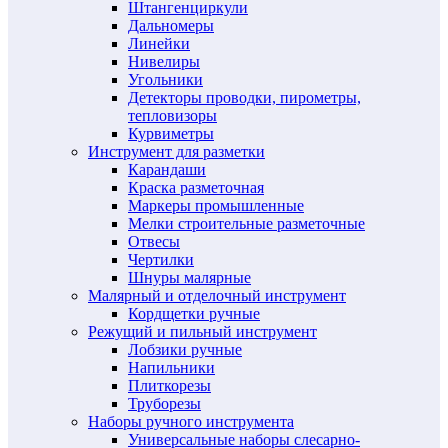
Штангенциркули
Дальномеры
Линейки
Нивелиры
Угольники
Детекторы проводки, пирометры,
тепловизоры
Курвиметры
Инструмент для разметки
Карандаши
Краска разметочная
Маркеры промышленные
Мелки строительные разметочные
Отвесы
Чертилки
Шнуры малярные
Малярный и отделочный инструмент
Кордщетки ручные
Режущий и пильный инструмент
Лобзики ручные
Напильники
Плиткорезы
Труборезы
Наборы ручного инструмента
Универсальные наборы слесарно-