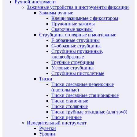
Ручной инструмент
Зажимные устройства и инструменты фиксации
Зажимы ручные
Клещи зажимные с фиксатором
Пружинные зажимы
Сварочные зажимы
Струбцины столярные и монтажные
F-образные струбцины
G-образные струбцины
Струбцины пружинные,
клещеобразные
Трубные струбцины
Угловые струбцины
Струбцины пистолетные
Тиски
Тиски слесарные переносные
(настольные)
Тиски слесарные стационарные
Тиски станочные
Тиски столярные
Тиски трубные откидные (для труб)
Тиски цепные
Измерительный инструмент
Рулетки
Уровни