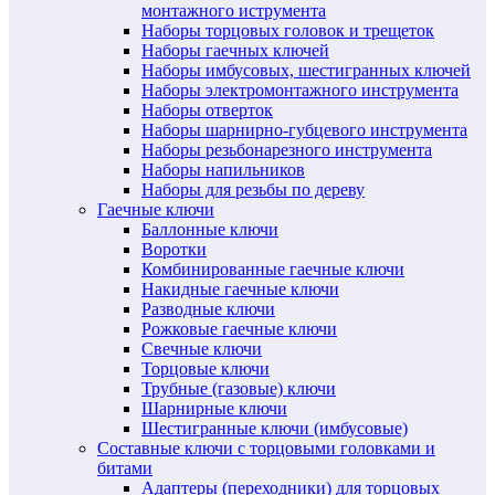
монтажного иструмента
Наборы торцовых головок и трещеток
Наборы гаечных ключей
Наборы имбусовых, шестигранных ключей
Наборы электромонтажного инструмента
Наборы отверток
Наборы шарнирно-губцевого инструмента
Наборы резьбонарезного инструмента
Наборы напильников
Наборы для резьбы по дереву
Гаечные ключи
Баллонные ключи
Воротки
Комбинированные гаечные ключи
Накидные гаечные ключи
Разводные ключи
Рожковые гаечные ключи
Свечные ключи
Торцовые ключи
Трубные (газовые) ключи
Шарнирные ключи
Шестигранные ключи (имбусовые)
Составные ключи с торцовыми головками и
битами
Адаптеры (переходники) для торцовых