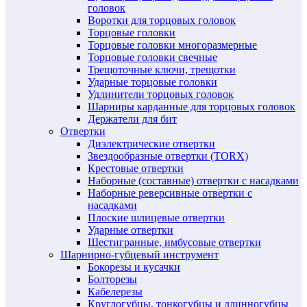
головок
Воротки для торцовых головок
Торцовые головки
Торцовые головки многоразмерные
Торцовые головки свечные
Трещоточные ключи, трещотки
Ударные торцовые головки
Удлинители торцовых головок
Шарниры карданные для торцовых головок
Держатели для бит
Отвертки
Диэлектрические отвертки
Звездообразные отвертки (TORX)
Крестовые отвертки
Наборные (составные) отвертки с насадками
Наборные реверсивные отвертки с
насадками
Плоские шлицевые отвертки
Ударные отвертки
Шестигранные, имбусовые отвертки
Шарнирно-губцевый инструмент
Бокорезы и кусачки
Болторезы
Кабелерезы
Круглогубцы, тонкогубцы и длинногубцы