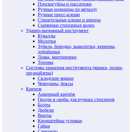
Плоскогубцы и пассатижи
Ручные ножницы по металлу
Ручные пресс-клещи
Строительные клещи и щипцы
Съемники стопорных колец
Ударно-рычажный инструмент
Кувалды
Молотки
Зубила, бородки, выколотки, кернеры,
добойники
Ломы, монтировки
Топоры
Системы хранения инструмента (ящики, полки,
органайзеры)
Складские ящики
Чемоданы, боксы
Крепеж
Анкерный крепёж
Гвозди и скобы для ручных степлеров
Болты
Дюбели
Винты
Кронштейны угловые
Гайки
Саморезы