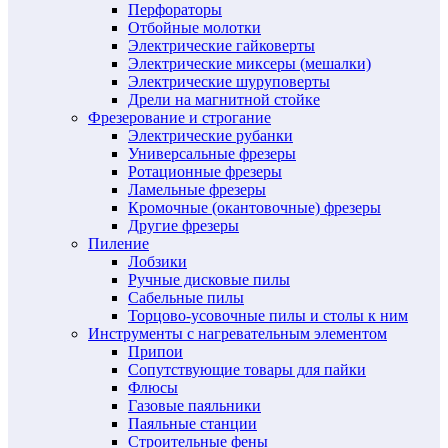
Перфораторы
Отбойные молотки
Электрические гайковерты
Электрические миксеры (мешалки)
Электрические шуруповерты
Дрели на магнитной стойке
Фрезерование и строгание
Электрические рубанки
Универсальные фрезеры
Ротационные фрезеры
Ламельные фрезеры
Кромочные (окантовочные) фрезеры
Другие фрезеры
Пиление
Лобзики
Ручные дисковые пилы
Сабельные пилы
Торцово-усовочные пилы и столы к ним
Инструменты с нагревательным элементом
Припои
Сопутствующие товары для пайки
Флюсы
Газовые паяльники
Паяльные станции
Строительные фены