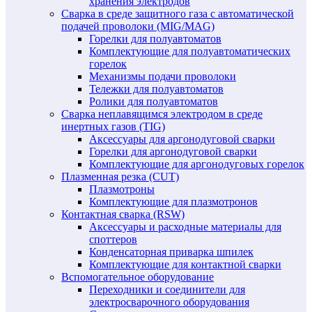
хранения электродов
Сварка в среде защитного газа с автоматической
подачей проволоки (MIG/MAG)
Горелки для полуавтоматов
Комплектующие для полуавтоматических
горелок
Механизмы подачи проволоки
Тележки для полуавтоматов
Ролики для полуавтоматов
Сварка неплавящимся электродом в среде
инертных газов (TIG)
Аксессуары для аргонодуговой сварки
Горелки для аргонодуговой сварки
Комплектующие для аргонодуговых горелок
Плазменная резка (CUT)
Плазмотроны
Комплектующие для плазмотронов
Контактная сварка (RSW)
Аксессуары и расходные материалы для
споттеров
Конденсаторная приварка шпилек
Комплектующие для контактной сварки
Вспомогательное оборудование
Переходники и соединители для
электросварочного оборудования