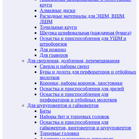
круги
Алмазные диски
Расходные материалы для ЭШМ, ВШМ,
ЛШМ
Точильные круги
Шкурка шлифовальная (наждачная бумага)
Оснастка и приспособления для УШМ и
штроборезов
Для ножниц
Для граверов
Для сверления, долбления, перемешивания
Сверла и наборы сверл
Буры и долота для перфораторов и отбойных
молотков
Коронки, наборы коронок, хвостовики
Оснастка и приспособления для дрелей
Оснастка и приспособления для
перфораторов и отбойных молотков
Для шуруповертов и гайковертов
Биты
Наборы бит и торцевых головок
Оснастка и приспособления для
гайковертов, винтовертов и шуруповертов
Торцевые головки
Адаптеры и магнитные держатели