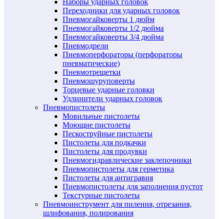
Наборы ударных головок
Переходники для ударных головок
Пневмогайковерты 1 дюйм
Пневмогайковерты 1/2 дюйма
Пневмогайковерты 3/4 дюйма
Пневмодрели
Пневмоперфораторы (перфораторы
пневматические)
Пневмотрещетки
Пневмошуруповерты
Торцевые ударные головки
Удлинители ударных головок
Пневмопистолеты
Мовильные пистолеты
Моющие пистолеты
Пескоструйные пистолеты
Пистолеты для подкачки
Пистолеты для продувки
Пневмогидравлические заклепочники
Пневмопистолеты для герметика
Пистолеты для антигравия
Пневмопистолеты для заполнения пустот
Текстурные пистолеты
Пневмоинструмент для пиления, отрезания,
шлифования, полирования