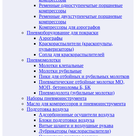
Ременные одноступенчатые поршневые
компрессоры
Ременные двухступенчатые поршневые
компрессоры
Компрессоры для аэрографов
Пневмоборудование для покраски
Аэрографы
Краскораспылители (краскопульты,
пульверизаторы)
Сопла для краскораспылителей
Пневмомолотки
Молотки клепальные
Молотки рубильные
Пики для отбойных и рубильных молотков
Пневматические отбойные молотки МО,
МОП, бетоноломы Б, БК
Пневмодолота (зубильные молотки)
Наборы пневмоинструмента
Масло для компрессоров и пневмоинструмента
Подготовка воздуха
Адсорбционные осушители воздуха
Блоки подготовки воздуха
Витые шланги и воздушные рукава
Лубрикаторы (маслораспылители)