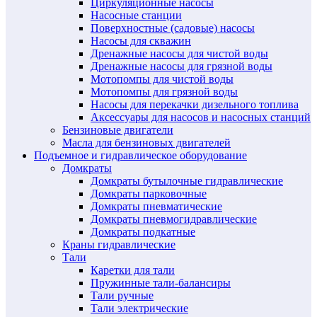
Циркуляционные насосы
Насосные станции
Поверхностные (садовые) насосы
Насосы для скважин
Дренажные насосы для чистой воды
Дренажные насосы для грязной воды
Мотопомпы для чистой воды
Мотопомпы для грязной воды
Насосы для перекачки дизельного топлива
Аксессуары для насосов и насосных станций
Бензиновые двигатели
Масла для бензиновых двигателей
Подъемное и гидравлическое оборудование
Домкраты
Домкраты бутылочные гидравлические
Домкраты парковочные
Домкраты пневматические
Домкраты пневмогидравлические
Домкраты подкатные
Краны гидравлические
Тали
Каретки для тали
Пружинные тали-балансиры
Тали ручные
Тали электрические