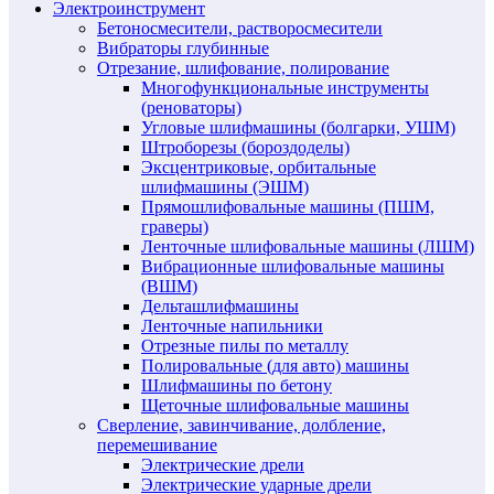
Электроинструмент
Бетоносмесители, растворосмесители
Вибраторы глубинные
Отрезание, шлифование, полирование
Многофункциональные инструменты
(реноваторы)
Угловые шлифмашины (болгарки, УШМ)
Штроборезы (бороздоделы)
Эксцентриковые, орбитальные
шлифмашины (ЭШМ)
Прямошлифовальные машины (ПШМ,
граверы)
Ленточные шлифовальные машины (ЛШМ)
Вибрационные шлифовальные машины
(ВШМ)
Дельташлифмашины
Ленточные напильники
Отрезные пилы по металлу
Полировальные (для авто) машины
Шлифмашины по бетону
Щеточные шлифовальные машины
Сверление, завинчивание, долбление,
перемешивание
Электрические дрели
Электрические ударные дрели