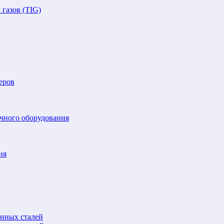
газов (TIG)
еров
очного оборудования
ия
анных сталей