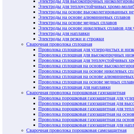
Электроды для высокопрочных низколегиров
Электроды для теплоустойчивых хромо-моли
Электроды на основе высоколегированных н
Электроды на основе алюминиевых сплавов
Электроды на основе медных сплавов
Электроды на основе никелевых сплавов для 
Электроды для наплавки
Электроды для резки и строжки
Сварочная проволока сплошная
Проволока сплошная для углеродистых и низ
Проволока сплошная для высокопрочных низ
Проволока сплошная для теплоустойчивых х
Проволока сплошная на основе высоколегир
Проволока сплошная на основе никелевых спл
Проволока сплошная на основе алюминиевых
Проволока сплошная на основе медных сплав
Проволока сплошная для наплавки
Сварочная проволока порошковая газозащитная
Проволока порошковая газозащитная для угл
Проволока порошковая газозащитная для выс
Проволока порошковая газозащитная для теп
Проволока порошковая газозащитная на осно
Проволока порошковая газозащитная на основ
Проволока порошковая газозащитная для нап
Сварочная проволока порошковая самозащитная