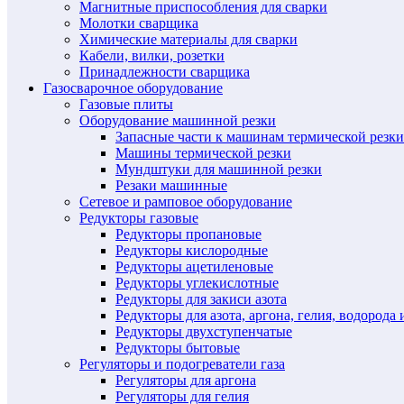
Магнитные приспособления для сварки
Молотки сварщика
Химические материалы для сварки
Кабели, вилки, розетки
Принадлежности сварщика
Газосварочное оборудование
Газовые плиты
Оборудование машинной резки
Запасные части к машинам термической резки
Машины термической резки
Мундштуки для машинной резки
Резаки машинные
Сетевое и рамповое оборудование
Редукторы газовые
Редукторы пропановые
Редукторы кислородные
Редукторы ацетиленовые
Редукторы углекислотные
Редукторы для закиси азота
Редукторы для азота, аргона, гелия, водорода 
Редукторы двухступенчатые
Редукторы бытовые
Регуляторы и подогреватели газа
Регуляторы для аргона
Регуляторы для гелия