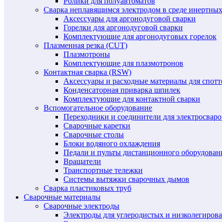
Ролики для полуавтоматов
Сварка неплавящимся электродом в среде инертных 
Аксессуары для аргонодуговой сварки
Горелки для аргонодуговой сварки
Комплектующие для аргонодуговых горелок
Плазменная резка (CUT)
Плазмотроны
Комплектующие для плазмотронов
Контактная сварка (RSW)
Аксессуары и расходные материалы для спотт
Конденсаторная приварка шпилек
Комплектующие для контактной сварки
Вспомогательное оборудование
Переходники и соединители для электросвар
Сварочные каретки
Сварочные столы
Блоки водяного охлаждения
Педали и пульты дистанционного оборудован
Вращатели
Транспортные тележки
Системы вытяжки сварочных дымов
Сварка пластиковых труб
Сварочные материалы
Сварочные электроды
Электроды для углеродистых и низколегиров