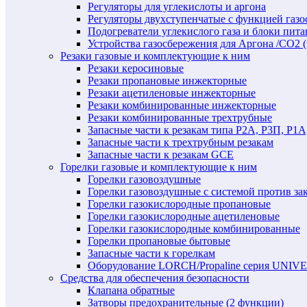
Регуляторы для углекислоты и аргона
Регуляторы двухступенчатые c функцией газ
Подогреватели углекислого газа и блоки пита
Устройства газосбережения для Аргона /СО2 
Резаки газовые и комплектующие к ним
Резаки керосиновые
Резаки пропановые инжекторные
Резаки ацетиленовые инжекторные
Резаки комбинированные инжекторные
Резаки комбинированные трехтрубные
Запасные части к резакам типа Р2А, Р3П, Р1А
Запасные части к трехтрубным резакам
Запасные части к резакам GCE
Горелки газовые и комплектующие к ним
Горелки газовоздушные
Горелки газовоздушные с системой против за
Горелки газокислородные пропановые
Горелки газокислородные ацетиленовые
Горелки газокислородные комбинированные
Горелки пропановые бытовые
Запасные части к горелкам
Оборудование LORCH/Propaline серия UNI
Средства для обеспечения безопасности
Клапана обратные
Затворы предохранительные (2 функции)