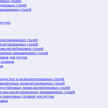
анных сталей
бденовых сталей
ержавеющих сталей
чугуна
колегированных сталей
колегированных сталей
ромо-молибденовых сталей
ованных нержавеющих сталей
авов для чугуна
 сплавов
ов
еродистых и низколегированных сталей
окопрочных низколегированных сталей
лоустойчивых хромо-молибденовых сталей
ве высоколегированных нержавеющих сталей
е никелевых сплавов для чугуна
лавки