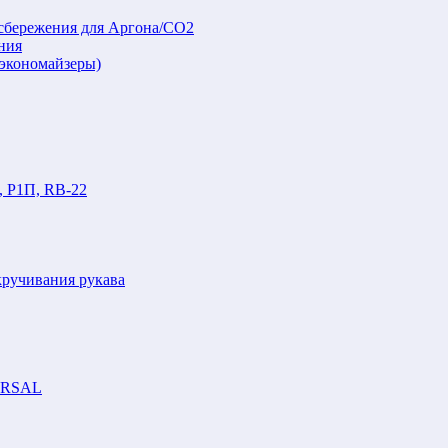
осбережения для Аргона/СО2
ния
(экономайзеры)
, Р1П, RB-22
кручивания рукава
VERSAL