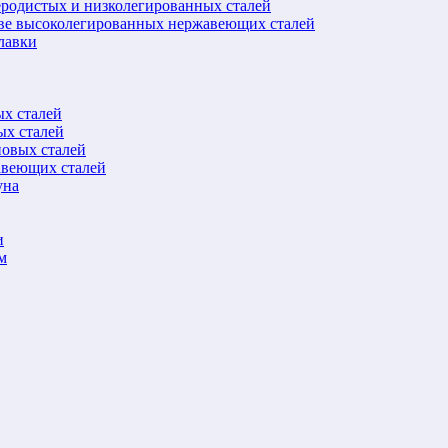
еродистых и низколегированных сталей
ове высоколегированных нержавеющих сталей
лавки
ых сталей
ых сталей
новых сталей
авеющих сталей
уна
и
м