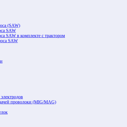
люса (SAW)
люса SAW
юса SAW в комплекте с трактором
флюса SAW
ки
 электродов
подачей проволоки (MIG/MAG)
елок