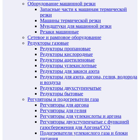
Оборудование машинной резки
Запасные части к машинам термической
резки
Машины термической резки
Мундштуки для машинной резки
Резаки машинные
Сетевое и рамповое оборудование
Редукторы газовые
Редукторы пропановые
Редукторы кислородные
Редукторы ацетиленовые
Редукторы углекислотные
Редукторы для закиси азота
Редукторы для азота, аргона, гелия, водорода
и воздуха
Редукторы двухступенчатые
Редукторы бытовые
Регуляторы и подогреватели газа
Регуляторы для аргона
Регуляторы для гелия
Регуляторы для углекислоты и аргона
Регуляторы двухступенчатые c функцией
газосбережения для Аргона/СО2
Подогреватели углекислого газа и блоки
питания