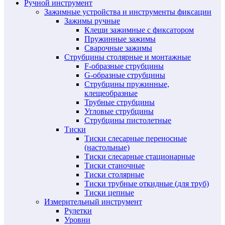
Ручной инструмент
Зажимные устройства и инструменты фиксации
Зажимы ручные
Клещи зажимные с фиксатором
Пружинные зажимы
Сварочные зажимы
Струбцины столярные и монтажные
F-образные струбцины
G-образные струбцины
Струбцины пружинные,
клещеобразные
Трубные струбцины
Угловые струбцины
Струбцины пистолетные
Тиски
Тиски слесарные переносные
(настольные)
Тиски слесарные стационарные
Тиски станочные
Тиски столярные
Тиски трубные откидные (для труб)
Тиски цепные
Измерительный инструмент
Рулетки
Уровни