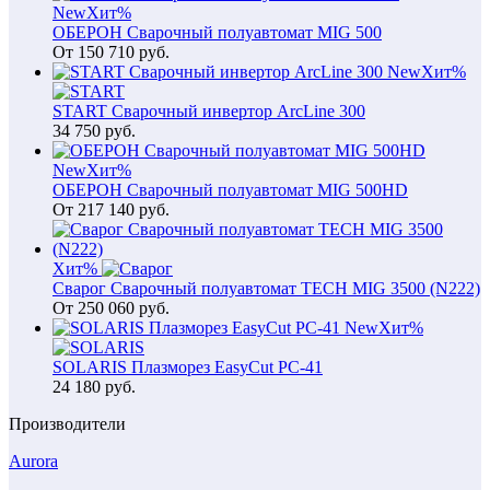
New
Хит
%
ОБЕРОН Сварочный полуавтомат MIG 500
От
150 710
руб.
New
Хит
%
START Сварочный инвертор ArcLine 300
34 750
руб.
New
Хит
%
ОБЕРОН Сварочный полуавтомат MIG 500HD
От
217 140
руб.
Хит
%
Сварог Сварочный полуавтомат TECH MIG 3500 (N222)
От
250 060
руб.
New
Хит
%
SOLARIS Плазморез EasyCut PC-41
24 180
руб.
Производители
Aurora