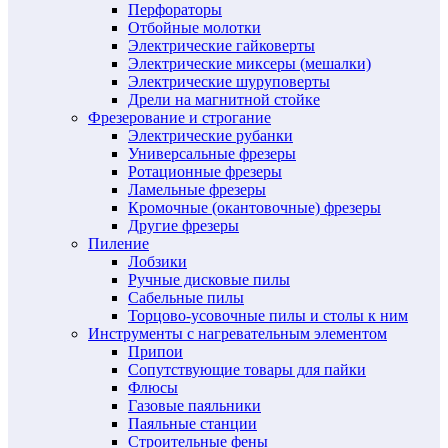
Перфораторы
Отбойные молотки
Электрические гайковерты
Электрические миксеры (мешалки)
Электрические шуруповерты
Дрели на магнитной стойке
Фрезерование и строгание
Электрические рубанки
Универсальные фрезеры
Ротационные фрезеры
Ламельные фрезеры
Кромочные (окантовочные) фрезеры
Другие фрезеры
Пиление
Лобзики
Ручные дисковые пилы
Сабельные пилы
Торцово-усовочные пилы и столы к ним
Инструменты с нагревательным элементом
Припои
Сопутствующие товары для пайки
Флюсы
Газовые паяльники
Паяльные станции
Строительные фены