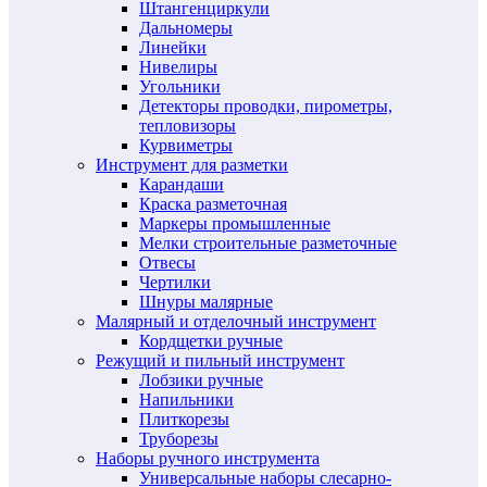
Штангенциркули
Дальномеры
Линейки
Нивелиры
Угольники
Детекторы проводки, пирометры,
тепловизоры
Курвиметры
Инструмент для разметки
Карандаши
Краска разметочная
Маркеры промышленные
Мелки строительные разметочные
Отвесы
Чертилки
Шнуры малярные
Малярный и отделочный инструмент
Кордщетки ручные
Режущий и пильный инструмент
Лобзики ручные
Напильники
Плиткорезы
Труборезы
Наборы ручного инструмента
Универсальные наборы слесарно-