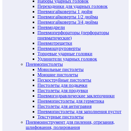
Наборы ударных головок
Переходники для ударных головок
Пневмогайковерты 1 дюйм
Пневмогайковерты 1/2 дюйма
Пневмогайковерты 3/4 дюйма
Пневмодрели
Пневмоперфораторы (перфораторы
пневматические)
Пневмотрещетки
Пневмошуруповерты
Торцевые ударные головки
Удлинители ударных головок
Пневмопистолеты
Мовильные пистолеты
Моющие пистолеты
Пескоструйные пистолеты
Пистолеты для подкачки
Пистолеты для продувки
Пневмогидравлические заклепочники
Пневмопистолеты для герметика
Пистолеты для антигравия
Пневмопистолеты для заполнения пустот
Текстурные пистолеты
Пневмоинструмент для пиления, отрезания,
шлифования, полирования