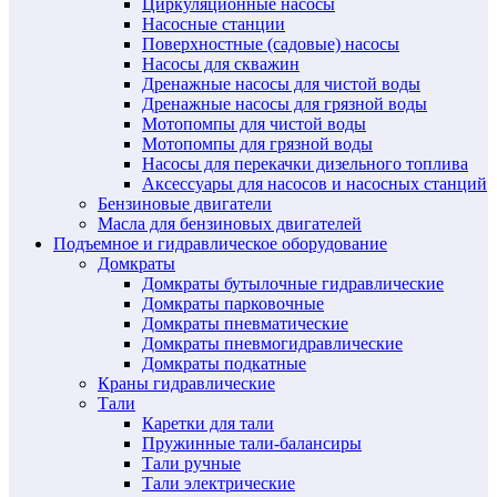
Циркуляционные насосы
Насосные станции
Поверхностные (садовые) насосы
Насосы для скважин
Дренажные насосы для чистой воды
Дренажные насосы для грязной воды
Мотопомпы для чистой воды
Мотопомпы для грязной воды
Насосы для перекачки дизельного топлива
Аксессуары для насосов и насосных станций
Бензиновые двигатели
Масла для бензиновых двигателей
Подъемное и гидравлическое оборудование
Домкраты
Домкраты бутылочные гидравлические
Домкраты парковочные
Домкраты пневматические
Домкраты пневмогидравлические
Домкраты подкатные
Краны гидравлические
Тали
Каретки для тали
Пружинные тали-балансиры
Тали ручные
Тали электрические