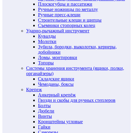
Плоскогубцы и пассатижи
Ручные ножницы по металлу
Ручные пресс-клещи
Строительные клещи и щипцы
Съемники стопорных колец
Ударно-рычажный инструмент
Кувалды
Молотки
Зубила, бородки, выколотки, кернеры,
добойники
Ломы, монтировки
Топоры
Системы хранения инструмента (ящики, полки,
органайзеры)
Складские ящики
Чемоданы, боксы
Крепеж
Анкерный крепёж
Гвозди и скобы для ручных степлеров
Болты
Дюбели
Винты
Кронштейны угловые
Гайки
Саморезы