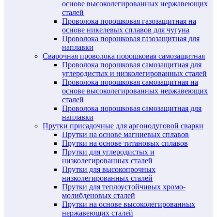
основе высоколегированных нержавеющих
сталей
Проволока порошковая газозащитная на
основе никелевых сплавов для чугуна
Проволока порошковая газозащитная для
наплавки
Сварочная проволока порошковая самозащитная
Проволока порошковая самозащитная для
углеродистых и низколегированных сталей
Проволока порошковая самозащитная на
основе высоколегированных нержавеющих
сталей
Проволока порошковая самозащитная для
наплавки
Прутки присадочные для аргонодуговой сварки
Прутки на основе магниевых сплавов
Прутки на основе титановых сплавов
Прутки для углеродистых и
низколегированных сталей
Прутки для высокопрочных
низколегированных сталей
Прутки для теплоустойчивых хромо-
молибденовых сталей
Прутки на основе высоколегированных
нержавеющих сталей