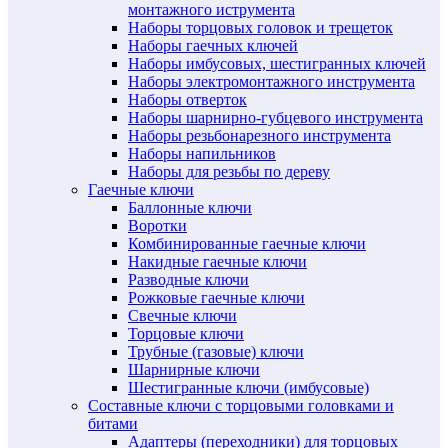
монтажного иструмента
Наборы торцовых головок и трещеток
Наборы гаечных ключей
Наборы имбусовых, шестигранных ключей
Наборы электромонтажного инструмента
Наборы отверток
Наборы шарнирно-губцевого инструмента
Наборы резьбонарезного инструмента
Наборы напильников
Наборы для резьбы по дереву
Гаечные ключи
Баллонные ключи
Воротки
Комбинированные гаечные ключи
Накидные гаечные ключи
Разводные ключи
Рожковые гаечные ключи
Свечные ключи
Торцовые ключи
Трубные (газовые) ключи
Шарнирные ключи
Шестигранные ключи (имбусовые)
Составные ключи с торцовыми головками и
битами
Адаптеры (переходники) для торцовых