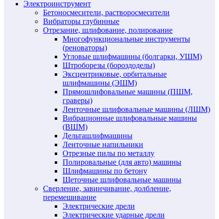
Электроинструмент
Бетоносмесители, растворосмесители
Вибраторы глубинные
Отрезание, шлифование, полирование
Многофункциональные инструменты
(реноваторы)
Угловые шлифмашины (болгарки, УШМ)
Штроборезы (бороздоделы)
Эксцентриковые, орбитальные
шлифмашины (ЭШМ)
Прямошлифовальные машины (ПШМ,
граверы)
Ленточные шлифовальные машины (ЛШМ)
Вибрационные шлифовальные машины
(ВШМ)
Дельташлифмашины
Ленточные напильники
Отрезные пилы по металлу
Полировальные (для авто) машины
Шлифмашины по бетону
Щеточные шлифовальные машины
Сверление, завинчивание, долбление,
перемешивание
Электрические дрели
Электрические ударные дрели