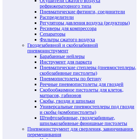
Осушители сжатого воздуха
рефрижераторного типа
Пневматические фитинги, соединители
Распределители
Регуляторы давления воздуха (редукторы)
Ресиверы для компрессора
Сепараторы
Фильтры сжатого воздуха
Гвоздезабивной и скобозабивной
пневмоинструмент
Барабанные нейлеры
Инструмент для паркета
Пневматические степлеры (пневмостеплеры,
скобозабивные пистолеты)
Пневмопистолеты по бетону
Реечные пневмопистолеты для гвоздей
Скобообжимное пистолеты для клеток,
матрасов, габионов
Скобы, гвозди и шпильки
Универсальные пневмостеплеры под гвозди
и скобы (комбопистолеты)
Штифтозабивные, гвоздезабивные,
шпилькозабивные финишные пистолеты
Пневмоинструмент для сверления, завинчивания,
перемешивания