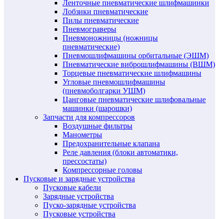
Ленточные пневматические шлифмашинки
Лобзики пневматические
Пилы пневматические
Пневмограверы
Пневмоножницы (ножницы
пневматические)
Пневмошлифмашины орбитальные (ЭШМ)
Пневматические виброшлифмашины (ВШМ)
Торцевые пневматические шлифмашины
Угловые пневмошлифмашины
(пневмоболгарки УШМ)
Цанговые пневматические шлифовальные
машинки (шарошки)
Запчасти для компрессоров
Воздушные фильтры
Манометры
Предохранительные клапана
Реле давления (блоки автоматики,
прессостаты)
Компрессорные головы
Пусковые и зарядные устройства
Пусковые кабели
Зарядные устройства
Пуско-зарядные устройства
Пусковые устройства