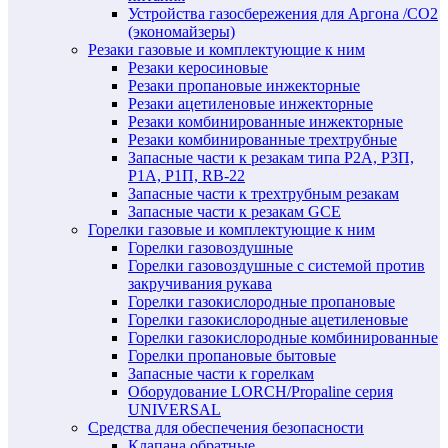
Устройства газосбережения для Аргона /СО2
(экономайзеры)
Резаки газовые и комплектующие к ним
Резаки керосиновые
Резаки пропановые инжекторные
Резаки ацетиленовые инжекторные
Резаки комбинированные инжекторные
Резаки комбинированные трехтрубные
Запасные части к резакам типа Р2А, Р3П,
Р1А, Р1П, RB-22
Запасные части к трехтрубным резакам
Запасные части к резакам GCE
Горелки газовые и комплектующие к ним
Горелки газовоздушные
Горелки газовоздушные с системой против
закручивания рукава
Горелки газокислородные пропановые
Горелки газокислородные ацетиленовые
Горелки газокислородные комбинированные
Горелки пропановые бытовые
Запасные части к горелкам
Оборудование LORCH/Propaline серия
UNIVERSAL
Средства для обеспечения безопасности
Клапана обратные