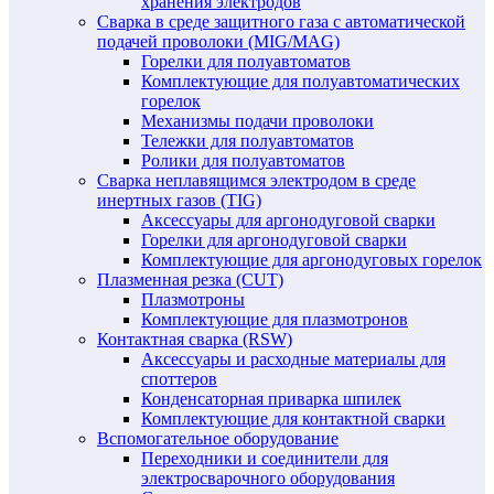
хранения электродов
Сварка в среде защитного газа с автоматической
подачей проволоки (MIG/MAG)
Горелки для полуавтоматов
Комплектующие для полуавтоматических
горелок
Механизмы подачи проволоки
Тележки для полуавтоматов
Ролики для полуавтоматов
Сварка неплавящимся электродом в среде
инертных газов (TIG)
Аксессуары для аргонодуговой сварки
Горелки для аргонодуговой сварки
Комплектующие для аргонодуговых горелок
Плазменная резка (CUT)
Плазмотроны
Комплектующие для плазмотронов
Контактная сварка (RSW)
Аксессуары и расходные материалы для
споттеров
Конденсаторная приварка шпилек
Комплектующие для контактной сварки
Вспомогательное оборудование
Переходники и соединители для
электросварочного оборудования