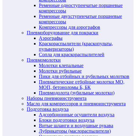
Ременные одноступенчатые поршневые
компрессоры
Ременные двухступенчатые поршневые
компрессоры
Компрессоры для аэрографов
Пневмоборудование для покраски
Аэрографы
Краскораспылители (краскопульты,
пульверизаторы)
Сопла для краскораспылителей
Пневмомолотки
Молотки клепальные
Молотки рубильные
Пики для отбойных и рубильных молотков
Пневматические отбойные молотки МО,
МОП, бетоноломы Б, БК
Пневмодолота (зубильные молотки)
Наборы пневмоинструмента
Масло для компрессоров и пневмоинструмента
Подготовка воздуха
Адсорбционные осушители воздуха
Блоки подготовки воздуха
Витые шланги и воздушные рукава
Лубрикаторы (маслораспылители)