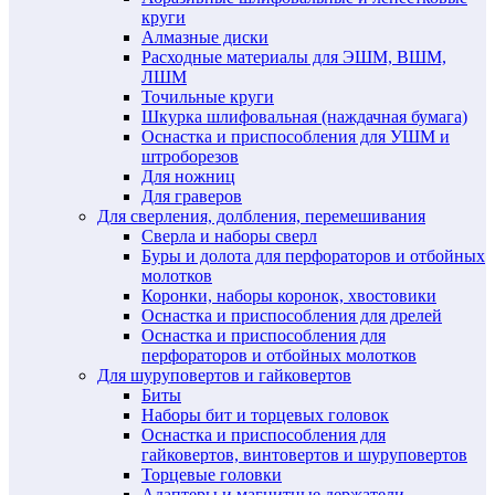
круги
Алмазные диски
Расходные материалы для ЭШМ, ВШМ,
ЛШМ
Точильные круги
Шкурка шлифовальная (наждачная бумага)
Оснастка и приспособления для УШМ и
штроборезов
Для ножниц
Для граверов
Для сверления, долбления, перемешивания
Сверла и наборы сверл
Буры и долота для перфораторов и отбойных
молотков
Коронки, наборы коронок, хвостовики
Оснастка и приспособления для дрелей
Оснастка и приспособления для
перфораторов и отбойных молотков
Для шуруповертов и гайковертов
Биты
Наборы бит и торцевых головок
Оснастка и приспособления для
гайковертов, винтовертов и шуруповертов
Торцевые головки
Адаптеры и магнитные держатели