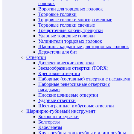
головок
Воротки для торцовых головок
Торцовые головки
Торцовые головки многоразмерные
Торцовые головки свечные
Трещоточные ключи, трещотки
Ударные торцовые головки
Удлинители торцовых головок
Шарниры карданные для торцовых головок
Держатели для бит
Отвертки
Диэлектрические отвертки
Звездообразные отвертки (TORX)
Крестовые отвертки
Наборные (составные) отвертки с насадками
Наборные реверсивные отвертки с
насадками
Плоские шлицевые отвертки
Ударные отвертки
Шестигранные, имбусовые отвертки
Шарнирно-губцевый инструмент
Бокорезы и кусачки
Болторезы
Кабелерезы
Круглогубцы, тонкогубцы и длинногубцы